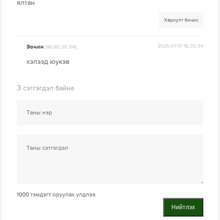
ялтан
Хариулт бичих
Зочин
2025-07-17 16:35:34
[86.85.55.114]
хэлээд юукэв
3
сэтгэгдэл байна
1000
тэмдэгт оруулах үлдлээ.
Нийтлэх