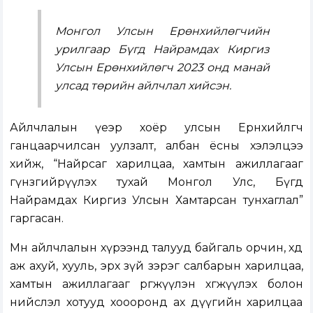
Монгол Улсын Ерөнхийлөгчийн
урилгаар Бүгд Найрамдах Киргиз
Улсын Ерөнхийлөгч 2023 онд манай
улсад төрийн айлчлал хийсэн.
Айлчлалын үеэр хоёр улсын Ерөнхийлөгч
ганцаарчилсан уулзалт, албан ёсны хэлэлцээ
хийж, “Найрсаг харилцаа, хамтын ажиллагааг
гүнзгийрүүлэх тухай Монгол Улс, Бүгд
Найрамдах Киргиз Улсын Хамтарсан тунхаглал”
гаргасан.
Мөн айлчлалын хүрээнд талууд байгаль орчин, хөдөө
аж ахуй, хууль, эрх зүй зэрэг салбарын харилцаа,
хамтын ажиллагааг өргөжүүлэн хөгжүүлэх болон
нийслэл хотууд хоооронд ах дүүгийн харилцаа