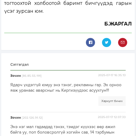
тогтоохтой холбоотой баримт бичгүүдэд гарын
үсэг зурсан юм.
Б.ЖАРГАЛ
Сэтгэгдэл
Зочин
2025-07-17 16:35:13
[86.85.55.114]
Ядарч үхдэггүй юмуу энэ тэнэг, рекламны гар. Эх орноо
яаж уранаас аварсныг нь Киргизүүдээс асуухтун!!!
Хариулт бичих
Зочин
2025-07-17 12:07:33
[202.126.91.12]
Энэ нэг мал гадаадад тэнэх, тэмдэг күүхээс өөр ажил
байга уу, поп боловсролгүй хогийн сав, 14 тэрбумын