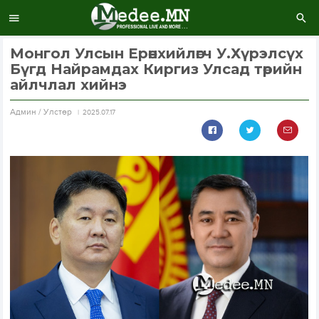
Монгол Улсын Ерөнхийлөгч У.Хүрэлсүх
Бүгд Найрамдах Киргиз Улсад төрийн
айлчлал хийнэ
Aдмин / Улстөр
2025.07.17