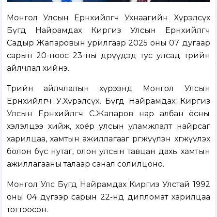
Монгол Улсын Ерөнхийлөгч Ухнаагийн Хүрэлсүх
Бүгд Найрамдах Киргиз Улсын Ерөнхийлөгч
Садыр Жапаровын урилгаар 2025 оны 07 дугаар
сарын 20-ноос 23-ны өдрүүдэд тус улсад төрийн
айлчлал хийнэ.
Төрийн айлчлалын хүрээнд Монгол Улсын
Ерөнхийлөгч У.Хүрэлсүх, Бүгд Найрамдах Киргиз
Улсын Ерөнхийлөгч С.Жапаров нар албан ёсны
хэлэлцээ хийж, хоёр улсын уламжлалт найрсаг
харилцаа, хамтын ажиллагааг өргөжүүлэн хөгжүүлэх
болон бүс нутаг, олон улсын тавцан дахь хамтын
ажиллагааны талаар санал солилцоно.
Монгол Улс Бүгд Найрамдах Киргиз Улстай 1992
оны 04 дүгээр сарын 22-нд дипломат харилцаа
тогтоосон.