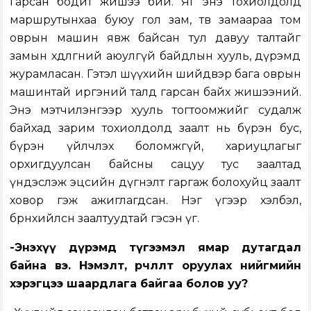
гарсан бодит жишээ бий. Яг энэ тохиолдолд
маршрутынхаа буюу гол зам, төв замаараа том
оврын машин явж байсан тул давуу талтайг
замын хөдөлгөөний аюулгүй байдлын хууль, дүрэмд
журамласан. Гэтэл шүүхийн шийдвэр бага оврын
машинтай иргэний талд гарсан байх жишээний.
Энэ мэтчилэнгээр хууль тогтоомжийг судалж
байхад зарим тохиолдолд заалт нь бүрэн бус,
бүрэн үйлчлэх боломжгүй, хариуцлагыг
орхигдуулсан байсны сацуу тус заалтад
үндэслэж эцсийн дүгнэлт гаргаж болохуйц заалт
ховор гэж ажиглагдсан. Нэг үгээр хэлбэл,
бөөрөнхийлсөн заалтуудтай гэсэн үг.
-Энэхүү дүрэмд түгээмэл ямар дутагдал
байна вэ. Нэмэлт, өөрчлөлт оруулах нийгмийн
хэрэгцээ шаардлага байгаа болов уу?