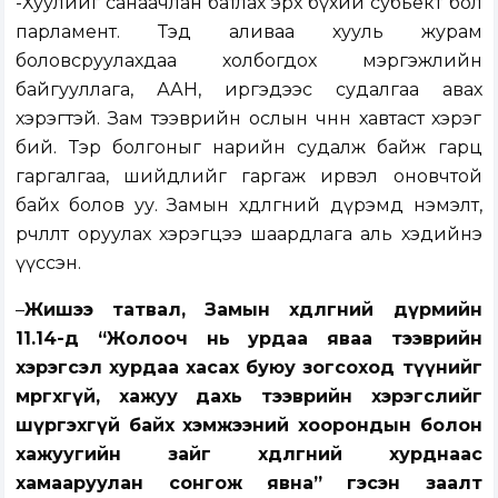
-Хуулийг санаачлан батлах эрх бүхий субьект бол
парламент. Тэд аливаа хууль журам
боловсруулахдаа холбогдох мэргэжлийн
байгууллага, ААН, иргэдээс судалгаа авах
хэрэгтэй. Зам тээврийн ослын өчнөөн хавтаст хэрэг
бий. Тэр болгоныг нарийн судалж байж гарц
гаргалгаа, шийдлийг гаргаж ирвэл оновчтой
байх болов уу. Замын хөдөлгөөний дүрэмд нэмэлт,
өөрчлөлт оруулах хэрэгцээ шаардлага аль хэдийнэ
үүссэн.
–
Жишээ татвал, Замын хөдөлгөөний дүрмийн
11.14-д “Жолооч нь урдаа яваа тээврийн
хэрэгсэл хурдаа хасах буюу зогсоход түүнийг
мөргөхгүй, хажуу дахь тээврийн хэрэгслийг
шүргэхгүй байх хэмжээний хоорондын болон
хажуугийн зайг хөдөлгөөний хурднаас
хамааруулан сонгож явна” гэсэн заалт