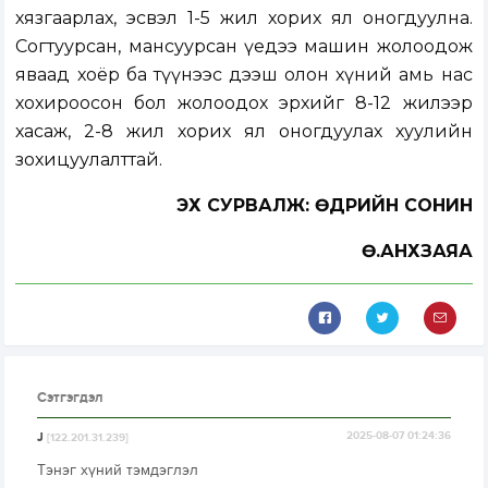
хязгаарлах, эсвэл 1-5 жил хорих ял оногдуулна.
Согтуурсан, мансуурсан үедээ машин жолоодож
яваад хоёр ба түүнээс дээш олон хүний амь нас
хохироосон бол жолоодох эрхийг 8-12 жилээр
хасаж, 2-8 жил хорих ял оногдуулах хуулийн
зохицуулалттай.
ЭХ СУРВАЛЖ: ӨДРИЙН СОНИН
Ө.АНХЗАЯА
Сэтгэгдэл
J
2025-08-07 01:24:36
[122.201.31.239]
Тэнэг хүний тэмдэглэл