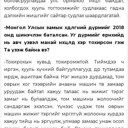
боловсруулахдаа улс орныхоо нөхцөл байдал,
холбогдох хууль тогтоомжийг судлахаас гадна
дэлхийн жишгийг сайтар судлах шаардлагатай.
-Монгол Улсын замын хөдөлгөөний дүрмийг 2018
онд шинэчлэн баталсан. Уг дүрмийг ерөнхийд
нь авч үзвэл манай нөхцөлд хэр тохирсон гэж
Та үзэж байна вэ?
-Тохирохын хувьд тохиромжтой. Тиймдээ ч
иргэн, хууль хүчний байгууллагууд өдөр тутамдаа
мөрдөж, ашиглаж байна. Нэг жишээ дурдахад, том
оврын хог тээврийн ачааны машин төв замаар
уруудаж байтал хажуу талаас нь жижиг тэрэг
замыг нь булаалдаж, том машины жолоочийг
сандаргаж эхэлсэн. Үүнээс үүдэж том оврын
машин жижиг тэргийг мөргөлгүй жолооны хүрдээ
хажуу тийш нь эргүүлж, улмаар замаас унаж осол