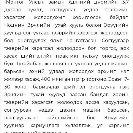
-Монгол Улсын замын хөдөлгөөний дүрмийн 3.7
дугаар зүйлд согтуурсан үедээ тээврийн
хэрэгсэл жолоодохыг хориглосон байдаг.
Ноднин Зөрчлийн тухай хууль болон Эрүүгийн
хуульд согтуугаар тээврийн хэрэгсэл жолоодсон
бол оногдуулах ялыг чангатгасан. Согтуугаар
тээврийн хэрэгсэл жолоодсон бол торгох, эрх
хасах шийтгэлийг практикт түлхүү оногдуулж
буй. Тухайлбал, жолооч согтуурсан үедээ машин
барьсан эхний удаад жолоодох эрхийг нэг
жилээр хасаж, 400 мянган төгрөгөөр торгоно. Эсвэл 7-
30 хоног баривчлах шийтгэл оногдууна гэж
Зөрчлийн тухай хуульд заасан байдаг. Харин
тээврийн хэрэгсэл жолоодох эрхээ хасуулсан,
согтуурсан үедээ дахин машин барьсан,
шалгуулахаас зайлсхийсэн бол Эрүүгийн
хуулиар хариуцлага хүлээлгэж, уг хэргийг