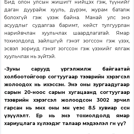
Бид олон улсын жишигт нийцэх гэж, түүнийг
даган дуурайж хууль, дүрэм, журам баталж
болохгүй гэж үзэж байна. Манай улс энэ
асуудлыг судалгаа баримт, кейст тулгуурлан
нарийвчлан хуульчлах шаардлагатай. Ямар
тохиолдолд зайлшгүй гэнэт зогссон гэж үзэх,
эсвэл зориуд гэнэт зогссон гэж үзэхийг ялгаж
хуульчлах нь зүйтэй.
-Зуны сарууд үргэлжилж байгаатай
холбоотойгоор согтуугаар тээврийн хэрэгсэл
жолоодох нь ихэссэн. Энэ оны зургаадугаар
сарын 20-ноос сарын хугацаанд согтуугаар
тээврийн хэрэгсэл жолоодсон 3002 зөрчил
гарсан нь өмнөх оны мөн үеэс 8.5 хувиар өссөн
үзүүлэлт. Ер нь энэ тохиолдолд ямар
хариуцлага хүлээдэг талаар мэдээлэл өгнө үү?