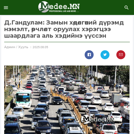
Д.Гандулам: Замын хөдөлгөөний дүрэмд
нэмэлт, өөрчлөлт оруулах хэрэгцээ
шаардлага аль хэдийнэ үүссэн
Aдмин / Хууль
2025.08.05