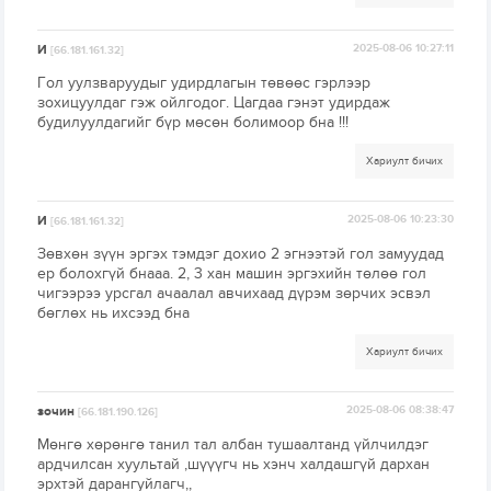
И
2025-08-06 10:27:11
[66.181.161.32]
Гол уулзваруудыг удирдлагын төвөөс гэрлээр
зохицуулдаг гэж ойлгодог. Цагдаа гэнэт удирдаж
будилуулдагийг бүр мөсөн болимоор бна !!!
Хариулт бичих
И
2025-08-06 10:23:30
[66.181.161.32]
Зөвхөн зүүн эргэх тэмдэг дохио 2 эгнээтэй гол замуудад
ер болохгүй бнааа. 2, 3 хан машин эргэхийн төлөө гол
чигээрээ урсгал ачаалал авчихаад дүрэм зөрчих эсвэл
бөглөх нь ихсээд бна
Хариулт бичих
зочин
2025-08-06 08:38:47
[66.181.190.126]
Мөнгө хөрөнгө танил тал албан тушаалтанд үйлчилдэг
ардчилсан хуультай ,шүүүгч нь хэнч халдашгүй дархан
эрхтэй дарангуйлагч,,