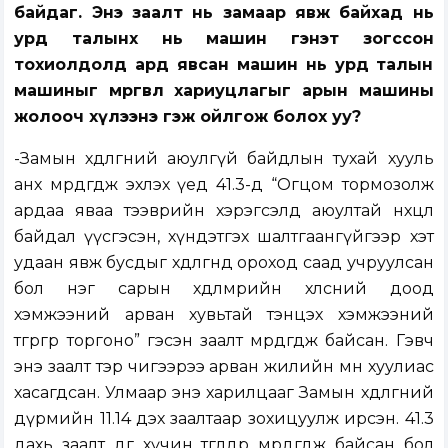
байдаг. Энэ заалт нь замаар явж байхад нь
урд талынх нь машин гэнэт зогссон
тохиолдолд ард явсан машин нь урд талын
машиныг мөргөвөл хариуцлагыг арын машины
жолооч хүлээнэ гэж ойлгож болох уу?
-Замын хөдөлгөөний аюулгүй байдлын тухай хууль
анх мөрдөгдөж эхлэх үед 41.3-д “Огцом тормозолж
ардаа яваа тээврийн хэрэгсэлд аюултай нөхцөл
байдал үүсгэсэн, хүндэтгэх шалтгаангүйгээр хэт
удаан явж бусдыг хөдөлгөөнд ороход саад учруулсан
бол нэг сарын хөдөлмөрийн хөлсний доод
хэмжээний арван хувьтай тэнцэх хэмжээний
төгрөгөөр торгоно” гэсэн заалт мөрдөгдөж байсан. Гэвч
энэ заалт тэр чигээрээ арван жилийн өмнө хуулиас
хасагдсан. Улмаар энэ харилцааг Замын хөдөлгөөний
дүрмийн 11.14 дэх заалтаар зохицуулж ирсэн. 41.3
дахь заалт өдгөө хүчин төгөлдөр мөрдөгдөж байсан бол