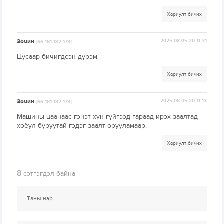
Хариулт бичих
Зочин
2025-08-05 20:11:31
[66.181.182.179]
Цусаар бичигдсэн дүрэм
Хариулт бичих
Зочин
2025-08-05 20:11:13
[66.181.182.179]
Машины цаанаас гэнэт хүн гүйгээд гараад ирэх заалтад
хоёул буруутай гэдэг заалт орууламаар.
Хариулт бичих
8
сэтгэгдэл байна