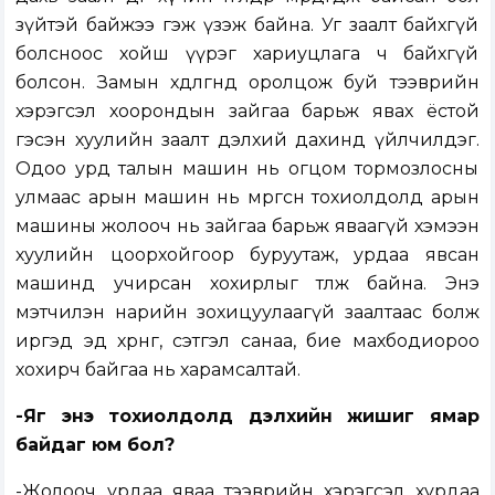
зүйтэй байжээ гэж үзэж байна. Уг заалт байхгүй
болсноос хойш үүрэг хариуцлага ч байхгүй
болсон. Замын хөдөлгөөнд оролцож буй тээврийн
хэрэгсэл хоорондын зайгаа барьж явах ёстой
гэсэн хуулийн заалт дэлхий дахинд үйлчилдэг.
Одоо урд талын машин нь огцом тормозлосны
улмаас арын машин нь мөргөсөн тохиолдолд арын
машины жолооч нь зайгаа барьж яваагүй хэмээн
хуулийн цоорхойгоор буруутаж, урдаа явсан
машинд учирсан хохирлыг төлж байна. Энэ
мэтчилэн нарийн зохицуулаагүй заалтаас болж
иргэд эд хөрөнгө, сэтгэл санаа, бие махбодиороо
хохирч байгаа нь харамсалтай.
-Яг энэ тохиолдолд дэлхийн жишиг ямар
байдаг юм бол?
-Жолооч урдаа яваа тээврийн хэрэгсэл хурдаа