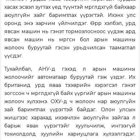
хасах эсвэл зугтах үед түүнтэй мөргөлдөхгүй байхаар
аюулгүйн зайг баримтлах үүрэгтэй. Ихэнх улс
оронд энэ зарчим үйлчилдэг. Өөрөөр хэлбэл, урд
явсан машин нь гэнэт тормозлосноос үүдэж ард
явсан машин нь мөргөсөн бол арын машины
жолооч буруутай гэсэн урьдчилсан таамаглал
үүсдэг.
Тухайлбал, АНУ-д гэхэд л арын машины
жолоочийг автоматаар буруутай гэж үздэг. Их
британид урд яваа тээврийн хэрэгсэл гэнэт
зогссон ч мөргөлдөхгүй байх үүргийг арын машины
жолооч хүлээнэ. ОХУ-д ч жолооч нар аюулгүйн
зай баримтлах үүрэгтэй байдаг. Олон улсын
жишгээс харахад ихэвчлэн аюулгүйн зайгаа л
барьж явах үүрэгтэйг хуульчилж, ингээгүй
тохиолдолд хуулийн хариуцлага хүлээлгэдэг.