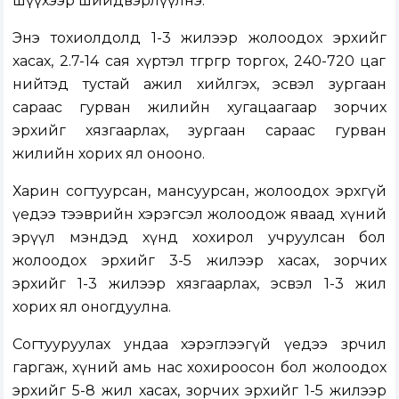
шүүхээр шийдвэрлүүлнэ.
Энэ тохиолдолд 1-3 жилээр жолоодох эрхийг
хасах, 2.7-14 сая хүртэл төгрөгөөр торгох, 240-720 цаг
нийтэд тустай ажил хийлгэх, эсвэл зургаан
сараас гурван жилийн хугацаагаар зорчих
эрхийг хязгаарлах, зургаан сараас гурван
жилийн хорих ял онооно.
Харин согтуурсан, мансуурсан, жолоодох эрхгүй
үедээ тээврийн хэрэгсэл жолоодож яваад хүний
эрүүл мэндэд хүнд хохирол учруулсан бол
жолоодох эрхийг 3-5 жилээр хасах, зорчих
эрхийг 1-3 жилээр хязгаарлах, эсвэл 1-3 жил
хорих ял оногдуулна.
Согтууруулах ундаа хэрэглээгүй үедээ зөрчил
гаргаж, хүний амь нас хохироосон бол жолоодох
эрхийг 5-8 жил хасах, зорчих эрхийг 1-5 жилээр