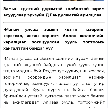
Замын хөдөлгөөний дүрэмтэй холбоотой зарим
асуудлаар эрхзүйч Д.Гандуламтай ярилцлаа.
-Манай улсад замын хөдөлгөөн, тээврийн
хэрэгсэл, явган зорчигч болон жолоочийн
харилцааг зохицуулсан хууль тогтоомж
хангалттай байдаг уу?
-Манай улсад өдгөө Замын хөдөлгөөний дүрэм, Замын
хөдөлгөөний аюулгүй байдлын тухай хууль хүчин
төгөлдөр мөрдөгдөж буй. Гэхдээ тус хуулиуд нь жолооч,
зорчигч хоорондын харилцааг нарийн
тодорхойлж, зохицуулж чадсан уу гэвэл учир
дутагдалтай. Хууль дүрэм нь байгаа боловч
бөөрөнхийлсөн утгатай, дүгнэсэн заалт ховор байгаа
нь ажиглагддаг. Аливаа хууль, тогтоомжийг