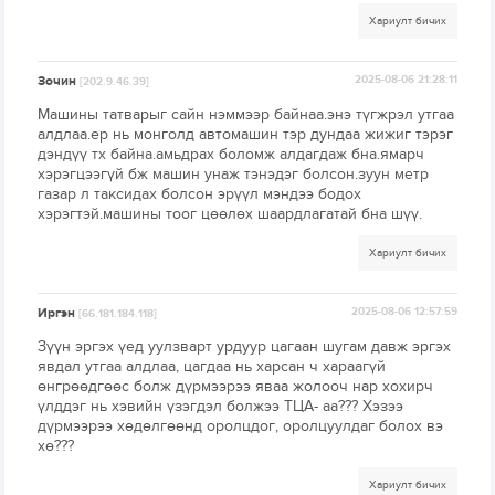
Хариулт бичих
Зочин
2025-08-06 21:28:11
[202.9.46.39]
Машины татварыг сайн нэммээр байнаа.энэ түгжрэл утгаа
алдлаа.ер нь монголд автомашин тэр дундаа жижиг тэрэг
дэндүү тх байна.амьдрах боломж алдагдаж бна.ямарч
хэрэгцээгүй бж машин унаж тэнэдэг болсон.зуун метр
газар л таксидах болсон эрүүл мэндээ бодох
хэрэгтэй.машины тоог цөөлөх шаардлагатай бна шүү.
Хариулт бичих
Иргэн
2025-08-06 12:57:59
[66.181.184.118]
Зүүн эргэх үед уулзварт урдуур цагаан шугам давж эргэх
явдал утгаа алдлаа, цагдаа нь харсан ч хараагүй
өнгрөөдгөөс болж дүрмээрээ яваа жолооч нар хохирч
үлддэг нь хэвийн үзэгдэл болжээ ТЦА- аа??? Хэзээ
дүрмээрээ хөдөлгөөнд оролцдог, оролцуулдаг болох вэ
хө???
Хариулт бичих