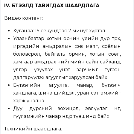
IV. БҮТЭЭЛД ТАВИГДАХ ШААРДЛАГА
Видео контент:
Хугацаа: 15 секундээс 2 минут хүртэл
Улаанбаатар хотын орчин үеийн дүр төрх,
иргэдийн амьдралын хэв маяг, соёлын
боловсрол, байгаль орчин, хотын соёл,
хамтаар амьдрах нийгмийн сайн сайханд
үлгэр үзүүлэх үнэт зарчмыг түгээн
дэлгэрүүлэх агуулгыг харуулсан байх
Бүтээлийн агуулга, чанар, бүтээлч
хандлага, шинэ шийдэл, уран сэтгэмжийг
харж үнэлнэ.
Дуу, дүрсний зохицол, эвлүүлэг, өнгө,
өгүүлэмжийн чанар өндөр түвшинд байх
Техникийн шаардлага: