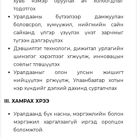
хувь нэмэр оруулах ач холбогдлыг
тодотгох
Уралдааны бүтээлээр дамжуулан
боловсрол, хүмүүжил, нийгмийн сайн
сайханд үлгэр үзүүлэх үнэт зарчмыг
түгээн дэлгэрүүлэх
Дэвшилтэт технологи, дижитал урлагийн
шинэлэг хэрэглээг хөгжүүлж, инновацын
соёлыг төлөвшүүлэх
Уралдааныг олон улсын жишигт
нийцүүлэн өргөжүүлж, Улаанбаатар хотын
нэр хүндийг дэлхий дахинд сурталчлах
III. ХАМРАХ ХҮРЭЭ
Уралдаанд бүх насны, мэргэжлийн болон
мэргэжил харгалзахгүй иргэд оролцох
боломжтой.