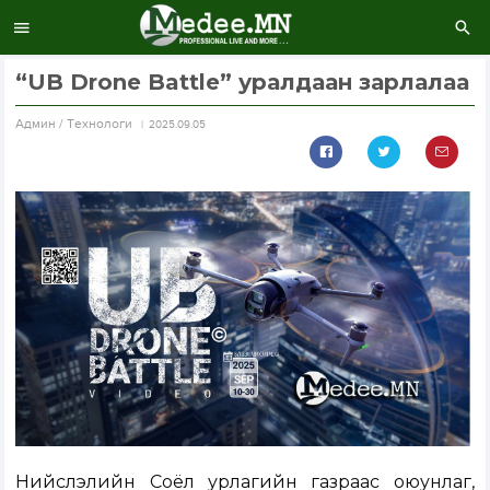
“UB Drone Battle” уралдаан зарлалаа
Aдмин / Технологи
2025.09.05
Нийслэлийн Соёл урлагийн газраас оюунлаг,