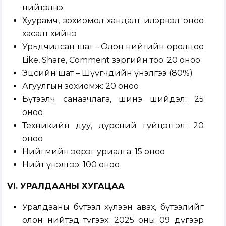
нийтэлнэ
Хуурамч, зохиомол хандалт илэрвэл оноо
хасалт хийнэ
Урьдчилсан шат – Олон нийтийн оролцоо
Like, Share, Comment зэргийн тоо: 20 оноо
Эцсийн шат – Шүүгчдийн үнэлгээ (80%)
Агуулгын зохиомж: 20 оноо
Бүтээлч санаачлага, шинэ шийдэл: 25
оноо
Техникийн дуу, дүрсний гүйцэтгэл: 20
оноо
Нийгмийн эерэг уриалга: 15 оноо
Нийт үнэлгээ: 100 оноо
VI. УРАЛДААНЫ ХУГАЦАА
Уралдааны бүтээл хүлээн авах, бүтээлийг
олон нийтэд түгээх: 2025 оны 09 дүгээр