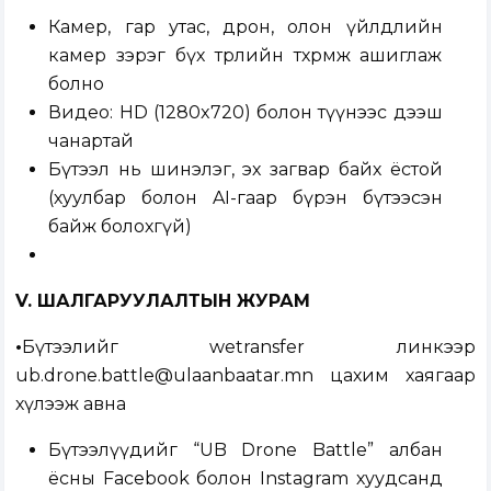
Камер, гар утас, дрон, олон үйлдлийн
камер зэрэг бүх төрлийн төхөөрөмж ашиглаж
болно
Видео: HD (1280x720) болон түүнээс дээш
чанартай
Бүтээл нь шинэлэг, эх загвар байх ёстой
(хуулбар болон AI-гаар бүрэн бүтээсэн
байж болохгүй)
V. ШАЛГАРУУЛАЛТЫН ЖУРАМ
•
Бүтээлийг wetransfer линкээр
ub.drone.battle@ulaanbaatar.mn цахим хаягаар
хүлээж авна
Бүтээлүүдийг “UB Drone Battle” албан
ёсны Facebook болон Instagram хуудсанд