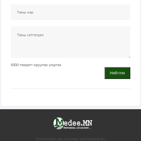
1000
тэмдэгт оруулах үлдлээ.
Нийтлэх
Зохиогчийн эрх хуулиар хамгаалагдсан.