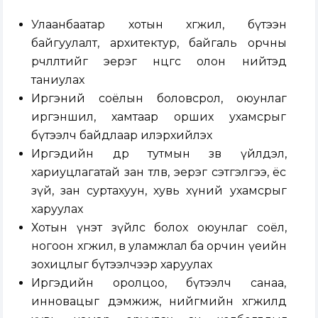
Улаанбаатар хотын хөгжил, бүтээн
байгуулалт, архитектур, байгаль орчны
өөрчлөлтийг эерэг өнцгөөс олон нийтэд
таниулах
Иргэний соёлын боловсрол, оюунлаг
иргэншил, хамтаар орших ухамсрыг
бүтээлч байдлаар илэрхийлэх
Иргэдийн өдөр тутмын зөв үйлдэл,
хариуцлагатай зан төлөв, эерэг сэтгэлгээ, ёс
зүй, зан суртахуун, хувь хүний ухамсрыг
харуулах
Хотын үнэт зүйлс болох оюунлаг соёл,
ногоон хөгжил, өв уламжлал ба орчин үеийн
зохицлыг бүтээлчээр харуулах
Иргэдийн оролцоо, бүтээлч санаа,
инновацыг дэмжиж, нийгмийн хөгжилд