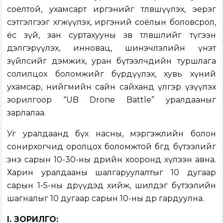
соёлтой, ухамсарт иргэнийг төлөвшүүлэх, эерэг
сэтгэлгээг хөгжүүлэх, иргэний соёлын боловсрол,
ёс зүй, зан суртахууны зөв төлөвшлийг түгээн
дэлгэрүүлэх, инновац, шинэчлэлийн үнэт
зүйлсийг дэмжих, уран бүтээлчдийн туршлага
солилцох боломжийг бүрдүүлэх, хувь хүний
ухамсар, нийгмийн сайн сайханд үлгэр үзүүлэх
зорилгоор “UB Drone Battle” уралдааныг
зарлалаа.
Уг уралдаанд бүх насны, мэргэжлийн болон
сонирхогчид оролцох боломжтой бөгөөд бүтээлийг
энэ сарын 10-30-ны өдрийн хооронд хүлээн авна.
Харин уралдааны шалгаруулалтыг 10 дугаар
сарын 1-5-ны өдрүүдэд хийж, шилдэг бүтээлийн
шагналыг 10 дугаар сарын 10-ны өдөр гардуулна.
I. ЗОРИЛГО: