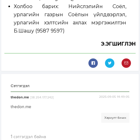
Холбоо барих: Нийслэлийн Соёл,
урлагийн газрын Соёлын үйлдвэрлэл,
урлагийн хэлтсийн ахлах мэргэжилтэн
Б.Шашу (9587 9597)
Э.ЭГШИГЛЭН
Сэтгэгдэл
thedon.me
2025-09-05 14:49:05
[38.254.177.242]
thedon.me
Хариулт бичих
1
сэтгэгдэл байна