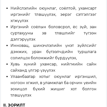
Нийслэлийн оюунлаг, соёлтой, ухамсарт
иргэнийг төлөвшүүлэх, эерэг сэтгэлгээг
хөгжүүлэх
Иргэний соёлын боловсрол, ёс зүй, зан
суртахууны зөв төлөвшлийг түгээн
дэлгэрүүлэх
Инновац, шинэчлэлийн үнэт зүйлсийг
дэмжих, уран бүтээлчдийн туршлага
солилцох боломжийг бүрдүүлэх,
Хувь хүний ухамсар, нийгмийн сайн
сайханд үлгэр үзүүлэх
Улаанбаатар хотыг оюунлаг иргэншил,
ногоон хөгжил, өв уламжлал ба орчин үеийн
зохицол бүхий жишиг хот болгон
төлөвшүүлэх
II. ЗОРИЛТ