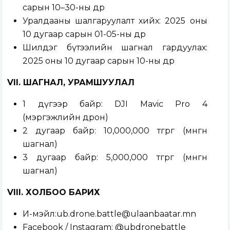
сарын 10–30-ны өдөр
Уралдааны шалгаруулалт хийх: 2025 оны
10 дугаар сарын 01-05-ны өдөр
Шилдэг бүтээлийн шагнал гардуулах:
2025 оны 10 дугаар сарын 10-ны өдөр
VII. ШАГНАЛ, УРАМШУУЛАЛ
1 дүгээр байр: DJI Mavic Pro 4
(мэргэжлийн дрон)
2 дугаар байр: 10,000,000 төгрөг (мөнгөн
шагнал)
3 дугаар байр: 5,000,000 төгрөг (мөнгөн
шагнал)
VIII. ХОЛБОО БАРИХ
И-мэйл:
ub.drone.battle@ulaanbaatar.mn
Facebook / Instagram: @ubdronebattle