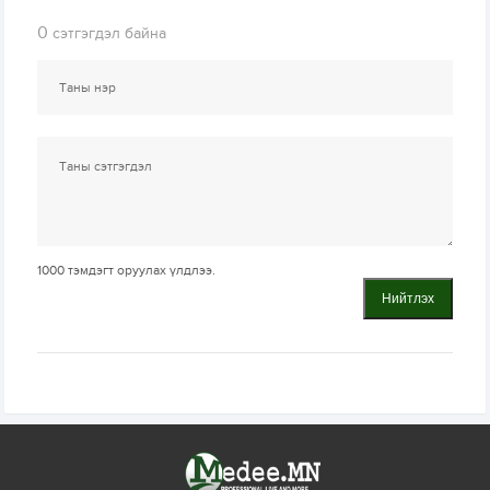
0
сэтгэгдэл байна
1000
тэмдэгт оруулах үлдлээ.
Нийтлэх