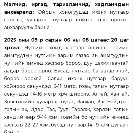
Малчид, иргэд, тариаланчид, хадланчдын
анхааралд:
Ойрын хоногуудад ихэнх нутгаар
сэрүүсэж, уулархаг нутгаар нойтон цас орохыг
анхааруулж байна.
2025 оны 09-р сарын 06-ны 08 цагаас 20 цаг
хүртэл:
Нутгийн хойд хэсгээр үүлшинэ. Төвийн
аймгуудын нутгийн зарим газар, зүүн аймгуудын
нутгийн өмнөд хэсгээр бороо, дуу цахилгаантай
аадар бороо орно. Бусад нутгаар багавтар үүлтэй,
бороо орохгүй. Салхи ихэнх нутгаар баруун
хойноос секундэд 6-11 метр, говь, талын нутгаар
секундэд 14-16 метр хүрч ширүүснэ. Алтай, Хангай,
Хөвсгөлийн уулархаг нутаг, Завхан, Заг-Байдраг
голын эх, Идэр, Тэс, Туул, Тэрэлж, Хэрлэн голын
хөндийгөөр 9-14 хэм, говийн бүс нутгийн өмнөд
хэсгээр 22-27 хэм, бусад нутгаар 14-19 хэм дулаан
байна.