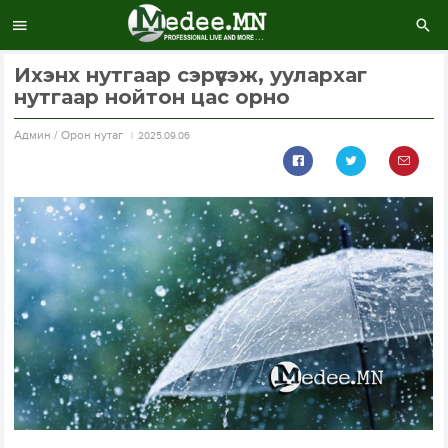
Ихэнх нутгаар сэрүүсэж, уулархаг
нутгаар нойтон цас орно
Aдмин / Орон нутаг
2025.09.06