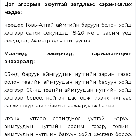
Цаг агаарын аюултай үзэгдлээс сэрэмжлүүлэх
мэдээ:
Өнөөдөр Говь-Алтай аймгийн баруун болон хойд
хэсгээр салхи секундэд 18-20 метр, зарим үед
секундэд 24 метр хүрч ширүүснэ.
Малчид, тээвэрчид, тариаланчдын
анхааралд:
05-нд баруун аймгуудын нутгийн зарим газар
болон төвийн аймгуудын нутгийн баруун хойд
хэсгээр, 06-нд төвийн аймгуудын нутгийн хойд
хэсгээр бороо, нойтон цас орж, ихэнх нутгаар
салхи шуургатай байхыг анхааруулж байна.
Ихэнх нутгаар солигдмол үүлтэй. Баруун
аймгуудын нутгийн зарим газар, төвийн
аймгуудын нутгийн баруун хойд хэсгээр бороо,