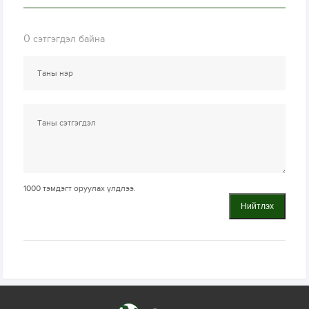
0
сэтгэгдэл байна
1000
тэмдэгт оруулах үлдлээ.
Нийтлэх