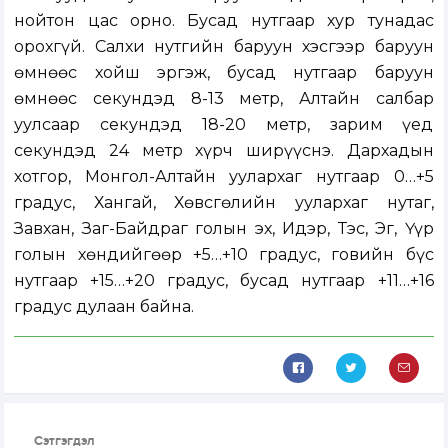
нойтон цас орно. Бусад нутгаар хур тунадас
орохгүй. Салхи нутгийн баруун хэсгээр баруун
өмнөөс хойш эргэж, бусад нутгаар баруун
өмнөөс секундэд 8-13 метр, Алтайн салбар
уулсаар секундэд 18-20 метр, зарим үед
секундэд 24 метр хүрч ширүүснэ. Дархадын
хотгор, Монгол-Алтайн уулархаг нутгаар 0…+5
градус, Хангай, Хөвсгөлийн уулархаг нутаг,
Завхан, Заг-Байдраг голын эх, Идэр, Тэс, Эг, Үүр
голын хөндийгөөр +5…+10 градус, говийн бүс
нутгаар +15…+20 градус, бусад нутгаар +11…+16
градус дулаан байна.
Сэтгэгдэл