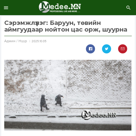
Сэрэмжлүүлэг: Баруун, төвийн
аймгуудаар нойтон цас орж, шуурна
Aдмин / Нүүр
2025.10.05