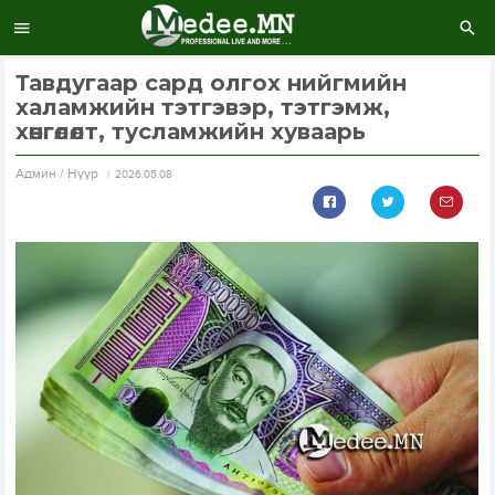
Тавдугаар сард олгох нийгмийн
халамжийн тэтгэвэр, тэтгэмж,
хөнгөлөлт, тусламжийн хуваарь
Aдмин / Нүүр
2026.05.08