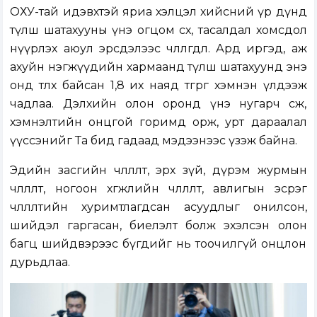
ОХУ-тай идэвхтэй яриа хэлцэл хийсний үр дүнд
түлш шатахууны үнэ огцом өсөх, тасалдал хомсдол
нүүрлэх аюул эрсдэлээс чөлөөлөгдлөө. Ард иргэд, аж
ахуйн нэгжүүдийн хармаанд түлш шатахуунд энэ
онд төлөх байсан 1,8 их наяд төгрөг хэмнэн үлдээж
чадлаа. Дэлхийн олон оронд үнэ нугарч өсөж,
хэмнэлтийн онцгой горимд орж, урт дараалал
үүссэнийг Та бид гадаад мэдээнээс үзэж байна.
Эдийн засгийн чөлөөлөлт, эрх зүй, дүрэм журмын
чөлөөлөлт, ногоон хөгжлийн чөлөөлөлт, авлигын эсрэг
чөлөөлөлтийн хуримтлагдсан асуудлыг онилсон,
шийдэл гаргасан, биелэлт болж эхэлсэн олон
багц шийдвэрээс бүгдийг нь тоочилгүй онцлон
дурьдлаа.