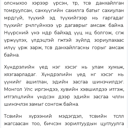
олсныхоо хэрээр үрсэн, төр, төсвөө данхайлган
томруулсан, санхүүгийн сахилга батыг сахиулан
мөрдөөгүй, түүхий эд түүхийгээр нь гаргадаг
түүхийг өөрчлөөгүйнхээ үр дагаврыг амсаж байна.
Нүүрсний үнэ өндөр байхад үүц нөөц болгож, өсгөж
үржүүлэх, үлдэцтэй өгөөжтэй зүйлд зориулахаас
илүү үрж зарж, төсвөө данхайлгасны горыг амсаж
байна.
Хүндрэлийн үед нэг хэсэг нь улам хумьж,
хязгаарладаг. Хүндрэлийн үед нөгөө хэсэг нь
үүнийг ашиглан, эдийн засгаа шинэчилдэг.
Монгол Улс иргэндээ, хувийн хэвшилдээ итгэж,
итгэлцлийн үндсэн дээр эдийн засгаа чөлөөлөн
шинэчлэх замыг сонгож байна.
Төсвийн хүрээний мэдэгдэл, төсвийн төсөөлөл
жагсаасан тоо, бичсэн зорилтуудын цуглуулга