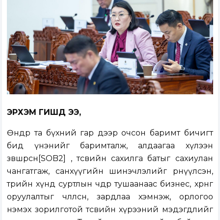
ЭРХЭМ ГИШҮҮД ЭЭ,
Өнөөдөр та бүхний гар дээр очсон баримт бичигт
бид үнэнийг баримталж, алдаагаа хүлээн
зөвшөөрсөн[SOB2] , төсвийн сахилга батыг сахиулан
чангатгаж, санхүүгийн шинэчлэлийг өрнүүлсэн,
төрийн хүнд суртлын чөдөр тушаанаас бизнес, хөрөнгө
оруулалтыг чөлөөлсөн, зардлаа хэмнэж, орлогоо
нэмэх зорилготой төсвийн хүрээний мэдэгдлийг