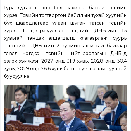
Гуравдугаарт, энэ бол сахилга баттай төсвийн
хүрээ. Төсвийн тогтвортой байдлын тухай хуулийн
бүх шаардлагаар улаан шугам татсан төсвийн
хүрээ. Тэнцвэржүүлсэн тэнцлийг ДНБ-ийн 1.5
хувьтай тэнцэх алдагдалд хязгаарлаж, суурь
тэнцлийг ДНБ-ийн 2 хувийн ашигтай байхаар
төлөвлөлөө. Нэгдсэн төсвийн нийт зарлагын ДНБ-д
эзлэх хэмжээг 2027 онд 31.9 хувь, 2028 онд 30.4
хувь, 2029 онд 28.6 хувь болтол үе шаттай тууштай
бууруулна.