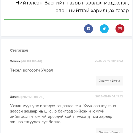
Нийтэлсэн:
Засгийн газрын хэвлэл мэдээлэл,
олон нийттэй харилцах газар
Сэтгэгдэл
Зочин
2026-05-10 18:48:02
[66.181.189.46]
Төсөл зогсоогч Учрал
Хариулт бичих
Зочин
2026-05-10 04:19:12
[202.126.88.210]
Ухаан муут улс иргэдээ гацаанаа гэж. Хүүк аав юу гэнэ
заасан замаар нь ш..с.. р байгаад хийсэн ч юмгүй
хийлгэсэн ч юмгүй ирээдүй хойч түүхэнд том хараар
жишээ татуулах сүг болно.
Хариулт бичих