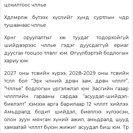
цохилтоос чөлөөлье
Хөдөлмөрлөж бүтээх хүслийг хүнд суртлын чөдөр
тушаанаас чөлөөлье
Хөрөнгө оруулалтыг хөөж туудаг тодорхойгүй
шийдвэрээс чөлөөлье гэдэг дуусдаггүй яриаг
дуусгах тооцоо төлөвлөгөө юм. Өгүүлбэртэй бодлогын
хариу юм.
2027 оны төсвийн хүрээ, 2028-2029 оны төсвийн
төсөөлөл бол "Эрх чөлөөний дөрвөн зам, дөрвөн чөлөөлөлт”,
“Чөлөөлье” бодлогын үргэлжлэл юм. Засгийн газар
чөлөөлөлтийн гарааны сардаа “асуудал-шийдэл-
биелэлт” хэмээх арга барилаар 12 чөлөөлөлт хийлээ.
Амьдралд бодит шийдэл, биеллээ хүлээсэн,
олон зуун мянган хүний ажил, амьдралд шууд
хамаатай чөлөөлөлт бүхэн жижиг асуудал биш юм. Төр