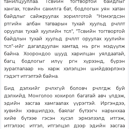
танилцууллаа. Төсвийн тогтвортой байдлыг
хангах, төсвийн сахилга бат, бодлогын уян хатан
байдлыг сайжруулах зорилготой "Нэмэгдсэн
өртгийн албан татварын тухай хуульд өөрчлөлт
оруулах тухай хуулийн төсөл", "Төсвийн тогтвортой
байдлын тухай хуульд өөрчлөлт оруулах хуулийн
төсөл"-ийг дагалдуулан хамтад нь өргөн мэдүүлж
байна. Хоорондоо шууд харилцан уялдаатай,
багц бодлогыг илүү өргөн хүрээнд, бүрэн
зураглалаар нь харж хэлэлцэн шийдвэрлэнэ
гэдэгт итгэлтэй байна.
Бид дэлхийг өөрчлөхгүй боловч өөрчлөгдөж буй
дэлхийд Монголоо хохирол багатай авч үлдэж,
эдийн засгаа хамгаалах үүрэгтэй. Иргэндээ,
хувийн хэвшилдээ, баялаг бүтээгч нарынхаа
хийе бүтээе гэсэн хүсэл эрмэлзэлд итгэж,
итгэлээс итгэл, итгэлцэл дээр эдийн засгаа