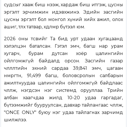
судсыг хааж биш нээж, хардаж биш итгэж, цусны
эргэлт эрчимжин идэвхжинэ. Эдийн засгийн
цусны эргэлт бол монгол хүний хийх ажил, олох
ашиг, төлөх татвар, хөдөлмөр бүтээл юм.
2026 оны төсвийг Та бид урт удаан хугацаанд
хэлэлцэн баталсан. Гэтэл эмч, багш нар урам
хугарч, бурам дутсан хоёр цалингийн
ойлгомжгүй байдалд орсон. Засгийн газар
чөлөөлөлтийн эхний сардаа 39,841 эмч, цагаан
нөмрөгтөн, 91,499 багш, боловсролын салбарын
ажилтнуудаа цалингийн ойлгомжгүй байдлаас
чөлөөлж, нэгдсэн нэг системд орууллаа. Төрийн
албан хаагчдаа жилд 10-20 удаа гаргадаг,
бүтээмжийг бууруулсан, давхар тайлангаас чөлөөлж,
"ONCE ONLY" буюу нэг удаа тайлагнах зарчимд
шилжлээ.