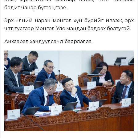
бодит чанар бүтээцгээе.
Эрх чөлөөний наран монгол хүн бүрийг ивээж, эрх
чөлөөт, тусгаар Монгол Улс мандан бадрах болтугай.
Анхаарал хандуулсанд баярлалаа.