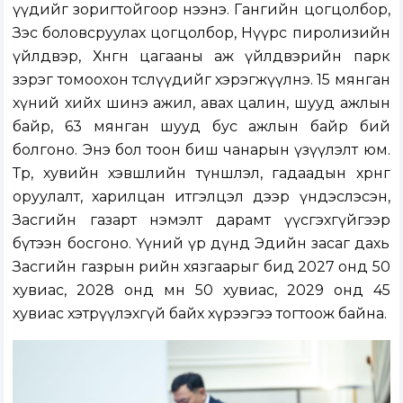
үүдийг зоригтойгоор нээнэ. Гангийн цогцолбор,
Зэс боловсруулах цогцолбор, Нүүрс пиролизийн
үйлдвэр, Хөнгөн цагааны аж үйлдвэрийн парк
зэрэг томоохон төслүүдийг хэрэгжүүлнэ. 15 мянган
хүний хийх шинэ ажил, авах цалин, шууд ажлын
байр, 63 мянган шууд бус ажлын байр бий
болгоно. Энэ бол тоон биш чанарын үзүүлэлт юм.
Төр, хувийн хэвшлийн түншлэл, гадаадын хөрөнгө
оруулалт, харилцан итгэлцэл дээр үндэслэсэн,
Засгийн газарт нэмэлт дарамт үүсгэхгүйгээр
бүтээн босгоно. Үүний үр дүнд Эдийн засаг дахь
Засгийн газрын өрийн хязгаарыг бид 2027 онд 50
хувиас, 2028 онд мөн 50 хувиас, 2029 онд 45
хувиас хэтрүүлэхгүй байх хүрээгээ тогтоож байна.