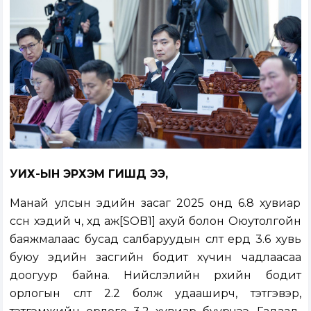
УИХ-ЫН ЭРХЭМ ГИШҮҮД ЭЭ,
Манай улсын эдийн засаг 2025 онд 6.8 хувиар
өссөн хэдий ч, хөдөө аж[SOB1] ахуй болон Оюутолгойн
баяжмалаас бусад салбаруудын өсөлт ердөө 3.6 хувь
буюу эдийн засгийн бодит хүчин чадлаасаа
доогуур байна. Нийслэлийн өрхийн бодит
орлогын өсөлт 2.2 болж удааширч, тэтгэвэр,