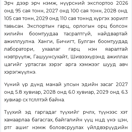
Эрч дээр эрч нэмж, нүүрсний экспортоо 2026
онд 95 сая тонн, 2027 онд 100 сая тонн, 2028 онд
105 сая тонн, 2029 онд 110 сая тоннд хүргэх зорилт
тавьсан. Экспортын гарц, орлогын орц болсон
хилийн боомтуудаа тасралтгүй, найдвартай
ажиллуулна. Ханги, Бичигт, Булган боомтуудад
лаборатори, ухаалаг гарц нэн яаралтай
нэвтрүүлж, Гашуунсухайт, Шивээхүрэнд ажиллах
цагийг уртасгах зэрэг арга хэмжээг шууд авч
хэрэгжүүлнэ.
Үүний үр дүнд манай улсын эдийн засаг 2027
онд 5.8 хувиар, 2028 онд 6.0 хувиар, 2029 онд 6.3
хувиар өсөх төсөөлөлтэй байна.
Түүхий эд гаргадаг түүхийг өөрчлөх, түүнээс хэт
хамаарлаа багасгах, байгалийн үүц нөөцдөө үнэ цэн,
өртөг ашиг нэмж боловсруулах үйлдвэрүүдийн