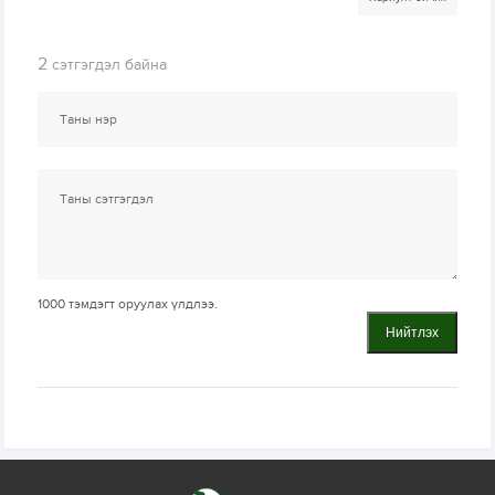
2
сэтгэгдэл байна
1000
тэмдэгт оруулах үлдлээ.
Нийтлэх