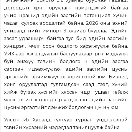
тэтгэмжийн орлого 3.2 хувиар буурчээ. Гадаад,
дотоодын хөрөнгө оруулалт нэмэгдэхгүй байгаа
учир цаашид эдийн засгийн потенциал хүчин
чадал сулрах эрсдэлтэй байна. 2026 оны эхний
улиралд нийт импорт 3 хувиар буурлаа. Эдийн
засаг удааширч байгаа тул бид эдийн засгийн
хүндрэл, мөчлөг сөрсөн бодлого хэрэгжүүлж байна.
УИХ-аар хэлэлцүүлэн батлуулахаар өргөн мэдүүлж
буй энэхүү төсвийн бодлого ч эдийн засгаа
сэргээн идэвхжүүлэх, эдийн засгийн цусны
эргэлтийг эрчимжүүлэх зорилготой юм. Бизнес,
хөрөнгө оруулалтад тулгамдсан саад тээг, хүний
хийж бүтээх хүслийг хяссан чөдөр тушааг тайлж
чөлөөлөх нь итгэлцэл дээр үндэслэн эдийн засгийн
цусны эргэлтийг дэмжих бодлогын цөм нь юм.
Улсын Их Хуралд тулгуур гурван үндэслэлтэй
төсвийн хүрээний мэдэгдэл танилцуулж байна.