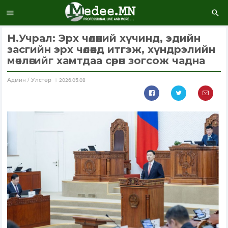
Н.Учрал: Эрх чөлөөний хүчинд, эдийн
засгийн эрх чөлөөнд итгэж, хүндрэлийн
мөчлөгийг хамтдаа сөрөн зогсож чадна
Aдмин / Улстөр
2026.05.08