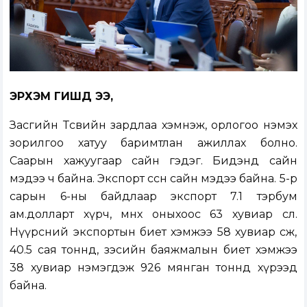
ЭРХЭМ ГИШҮҮД ЭЭ,
Засгийн Төсвийн зардлаа хэмнэж, орлогоо нэмэх
зорилгоо хатуу баримтлан ажиллах болно.
Саарын хажуугаар сайн гэдэг. Бидэнд сайн
мэдээ ч байна. Экспорт өссөн сайн мэдээ байна. 5-р
сарын 6-ны байдлаар экспорт 7.1 тэрбум
ам.долларт хүрч, өмнөх оныхоос 63 хувиар өслөө.
Нүүрсний экспортын биет хэмжээ 58 хувиар өсөж,
40.5 сая тоннд, зэсийн баяжмалын биет хэмжээ
38 хувиар нэмэгдэж 926 мянган тоннд хүрээд
байна.