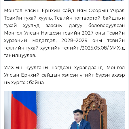
Монгол Улсын Ерөнхий сайд Ням-Осорын Учрал
Төсвийн тухай хууль, Төсвийн тогтвортой байдлын
тухай хуульд заасны дагуу боловсруулсан
Монгол Улсын Нэгдсэн төсвийн 2027 оны Төсвийн
хүрээний мэдэгдэл, 2028–2029 оны төсвийн
төсөөллийн тухай хуулийн төслийг /2025.05.08/ УИХ-д
танилцуулав.
УИХ-ын чуулганы нэгдсэн хуралдаанд Монгол
Улсын Ерөнхий сайдын хэлсэн үгийг бүрэн эхээр
нь хүргэж байна.