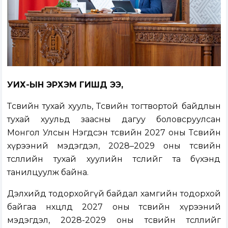
УИХ-ЫН ЭРХЭМ ГИШҮҮД ЭЭ,
Төсвийн тухай хууль, Төсвийн тогтвортой байдлын
тухай хуульд заасны дагуу боловсруулсан
Монгол Улсын Нэгдсэн төсвийн 2027 оны Төсвийн
хүрээний мэдэгдэл, 2028–2029 оны төсвийн
төсөөллийн тухай хуулийн төслийг та бүхэнд
танилцуулж байна.
Дэлхийд тодорхойгүй байдал хамгийн тодорхой
байгаа нөхцөлд 2027 оны төсвийн хүрээний
мэдэгдэл, 2028-2029 оны төсвийн төсөөллийг