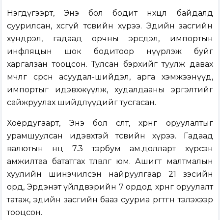
Нэгдүгээрт, Энэ бол бодит нөхцөл байдалд
суурилсан, хөөсгүй төсвийн хүрээ. Эдийн засгийн
хүндрэл, гадаад орчны эрсдэл, импортын
инфляцын шок бодитоор нүүрлэж буйг
харгалзан тооцсон. Тулсан бэрхийг туулж давах
мөчлөг сөрсөн асуудал-шийдэл, арга хэмжээнүүд,
импортыг идэвхжүүлж, худалдааны эргэлтийг
сайжруулах шийдлүүдийг тусгасан.
Хоёрдугаарт, Энэ бол өсөлт, хөрөнгө оруулалтыг
урамшуулсан идэвхтэй төсвийн хүрээ. Гадаад
валютын нөөц 7.3 тэрбум ам.долларт хүрсэн
амжилтаа бататгах төлөвлөгөө юм. Ашигт малтмалын
хуулийн шинэчилсэн найруулгаар 21 зэсийн
орд, Эрдэнэт үйлдвэрийн 7 ордод хөрөнгө оруулалт
татаж, эдийн засгийн бааз сууриа өргөтгөн тэлэхээр
тооцсон.