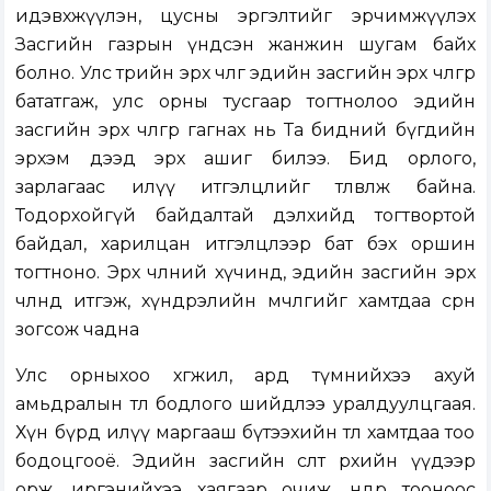
идэвхжүүлэн, цусны эргэлтийг эрчимжүүлэх
Засгийн газрын үндсэн жанжин шугам байх
болно. Улс төрийн эрх чөлөөг эдийн засгийн эрх чөлөөгөөр
бататгаж, улс орны тусгаар тогтнолоо эдийн
засгийн эрх чөлөөгөөр гагнах нь Та бидний бүгдийн
эрхэм дээд эрх ашиг билээ. Бид орлого,
зарлагаас илүү итгэлцлийг төлөвлөж байна.
Тодорхойгүй байдалтай дэлхийд тогтвортой
байдал, харилцан итгэлцлээр бат бэх оршин
тогтноно. Эрх чөлөөний хүчинд, эдийн засгийн эрх
чөлөөнд итгэж, хүндрэлийн мөчлөгийг хамтдаа сөрөн
зогсож чадна
Улс орныхоо хөгжил, ард түмнийхээ ахуй
амьдралын төлөө бодлого шийдлээ уралдуулцгаая.
Хүн бүрд илүү маргааш бүтээхийн төлөө хамтдаа тоо
бодоцгооё. Эдийн засгийн өсөлт өрхийн үүдээр
орж, иргэнийхээ хаягаар очиж, өндөр тооноос