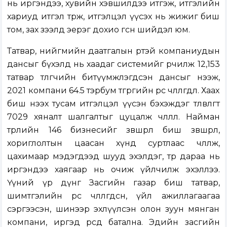
нь иргэндээ, хувийн хэвшилдээ итгэж, итгэлийн
хариуд итгэл төрж, итгэлцэл үүсэх нь жижиг биш
том, зах зээлд эерэг дохио өгсөн шийдэл юм.
Татвар, нийгмийн даатгалын өртэй компаниудын
дансыг бүхэлд нь хаадаг системийг өөрчилж 12,153
татвар төлөгчийн битүүмжлэгдсэн дансыг нээж,
2021 компани 64.5 тэрбум төгрөгийн өрөөс чөлөөлөгдлөө. Хаах
биш нээх тусам итгэлцэл үүсэн бэхэждэг төлөвлөгөөт
7029 хяналт шалгалтыг цуцалж чөлөөллөө. Найман
төрлийн 146 бизнесийг зөвшөөрөл биш зөвшөөрөл,
хориглолтын цаасан хүнд суртлаас чөлөөлж,
цахимаар мэдэгдээд шууд эхэлдэг, төр дараа нь
иргэндээ хаягаар нь очиж үйлчилж эхэллээ.
Үүний үр дүнг Засгийн газар биш татвар,
шимтгэлийн өрөөс чөлөөлөгдсөн, үйл ажиллагаагаа
сэргээсэн, шинээр эхлүүлсэн олон зуун мянган
компани, иргэд өөрсдөө батална. Эдийн засгийн