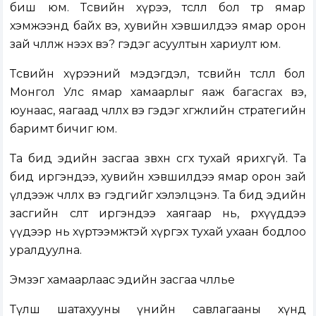
биш юм. Төсвийн хүрээ, төсөөлөл бол төр ямар
хэмжээнд байх вэ, хувийн хэвшилдээ ямар орон
зай чөлөөлж нээх вэ? гэдэг асуултын хариулт юм.
Төсвийн хүрээний мэдэгдэл, төсвийн төсөөлөл бол
Монгол Улс ямар хамаарлыг яаж багасгах вэ,
юунаас, яагаад чөлөөлөх вэ гэдэг хөгжлийн стратегийн
баримт бичиг юм.
Та бид эдийн засгаа зөвхөн өсгөх тухай ярихгүй. Та
бид иргэндээ, хувийн хэвшилдээ ямар орон зай
үлдээж чөлөөлөх вэ гэдгийг хэлэлцэнэ. Та бид эдийн
засгийн өсөлтөө иргэндээ хаягаар нь, өрхүүддээ
үүдээр нь хүртээмжтэй хүргэх тухай ухаан бодлоо
уралдуулна.
Эмзэг хамаарлаас эдийн засгаа чөлөөлье
Түлш шатахууны үнийн савлагааны хүнд