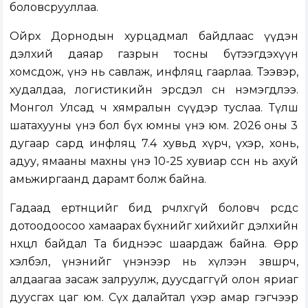
боловсрууллаа.
Ойрх Дорнодын хурцадмал байдлаас үүдэн
дэлхий даяар газрын тосны бүтээгдэхүүн
хомсдож, үнэ нь савлаж, инфляц гаарлаа. Тээвэр,
худалдаа, логистикийн эрсдэл өсөн нэмэгдлээ.
Монгол Улсад ч хямралын сүүдэр туслаа. Түлш
шатахууны үнэ бол бүх юмны үнэ юм. 2026 оны 3
дугаар сард инфляц 7.4 хувьд хүрч, үхэр, хонь,
адуу, ямааны махны үнэ 10-25 хувиар өссөн нь ахуй
амьжиргаанд дарамт болж байна.
Гадаад ертөнцийг бид өөрчлөхгүй боловч өөрсдөөсөө
дотоодоосоо хамаарах бүхнийг хийхийг дэлхийн
нөхцөл байдал Та биднээс шаардаж байна. Өөрөөр
хэлбэл, үнэнийг үнэнээр нь хүлээн зөвшөөрч,
алдаагаа засаж залруулж, дуусдаггүй олон яриаг
дуусгах цаг юм. Сүх далайтал үхэр амар гэгчээр