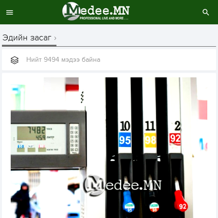
Эдийн засаг
Нийт 9494 мэдээ байна