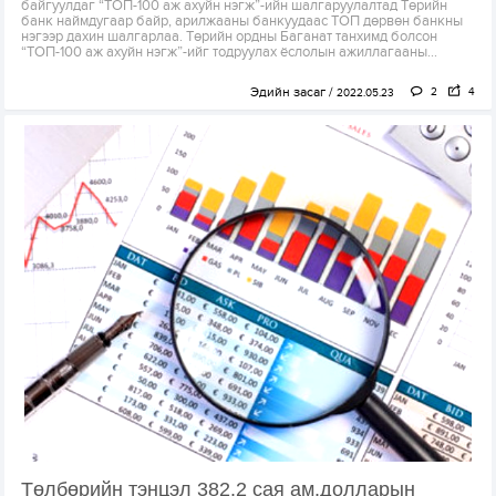
байгуулдаг “ТОП-100 аж ахуйн нэгж”-ийн шалгаруулалтад Төрийн
банк наймдугаар байр, арилжааны банкуудаас ТОП дөрвөн банкны
нэгээр дахин шалгарлаа. Төрийн ордны Баганат танхимд болсон
“ТОП-100 аж ахуйн нэгж”-ийг тодруулах ёслолын ажиллагааны...
Эдийн засаг
2
4
2022.05.23
Төлбөрийн тэнцэл 382.2 сая ам.долларын