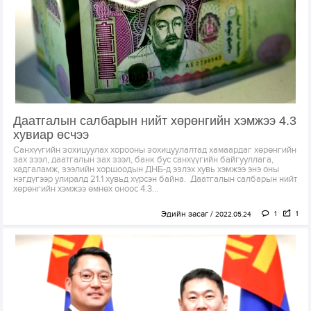
Даатгалын салбарын нийт хөрөнгийн хэмжээ 4.3
хувиар өсчээ
Санхүүгийн зохицуулах хорооны зохицуулалтад хамаардаг хөрөнгийн
зах зээл, даатгалын зах зээл, банк бус санхүүгийн байгууллага,
хадгаламж, зээлийн хоршоодын ДНБ-д эзлэх хувь хэмжээ энэ оны
нэгдүгээр улиралд 21.1 хувьд хүрсэн байна. Даатгалын салбарын нийт
хөрөнгийн хэмжээ өмнөх оноос 4.3...
Эдийн засаг
1
1
2022.05.24