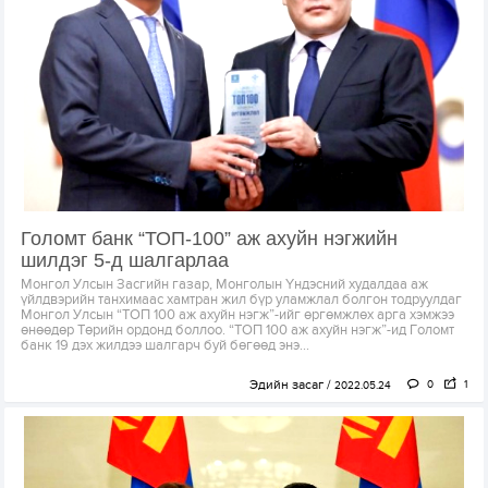
Голомт банк “ТОП-100” аж ахуйн нэгжийн
шилдэг 5-д шалгарлаа
Монгол Улсын Засгийн газар, Монголын Үндэсний худалдаа аж
үйлдвэрийн танхимаас хамтран жил бүр уламжлал болгон тодруулдаг
Монгол Улсын “ТОП 100 аж ахуйн нэгж”-ийг өргөмжлөх арга хэмжээ
өнөөдөр Төрийн ордонд боллоо. “ТОП 100 аж ахуйн нэгж”-ид Голомт
банк 19 дэх жилдээ шалгарч буй бөгөөд энэ...
Эдийн засаг
0
1
2022.05.24