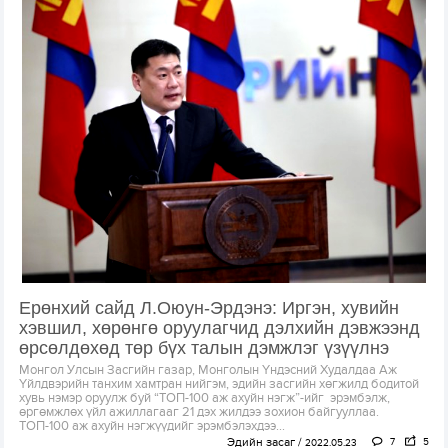
Ерөнхий сайд Л.Оюун-Эрдэнэ: Иргэн, хувийн
хэвшил, хөрөнгө оруулагчид дэлхийн дэвжээнд
өрсөлдөхөд төр бүх талын дэмжлэг үзүүлнэ
Монгол Улсын Засгийн газар, Монголын Үндэсний Худалдаа Аж
Үйлдвэрийн танхим хамтран нийгэм, эдийн засгийн хөгжилд бодитой
хувь нэмэр оруулж буй “ТОП-100 аж ахуйн нэгж”-ийг эрэмбэлж,
өргөмжлөх үйл ажиллагааг 21 дэх жилдээ зохион байгууллаа.
ТОП-100 аж ахуйн нэгжүүдийг эрэмбэлэхдээ...
Эдийн засаг
7
5
2022.05.23