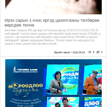
Ирэх сарын 1-нээс иргэд цахилгааны төлбөрөө
өөрсдөө төлнө
Засгийн газрын 410 дугаар тогтоолын дагуу 2022.01.01-2022.05.31-
ний өдрийг хүртэл орон сууцны айл өрхийн сард хэрэглэсэн 250кВт.ц
хүртэл, гэр хорооллын айл өрхийн сард хэрэглэсэн 350кВт.ц хүртэл
төлбөрийг төрөөс хариуцаж байсан. Тэгвэл хэрэглэгчид ирэх 6-р
сарын 1-нээс цахилгаан эрчим хүчний...
Эдийн засаг
5
3
2022.05.24