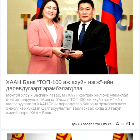
ХААН Банк “ТОП-100 аж ахуйн нэгж”-ийн
дөрөвдүгээрт эрэмбэлэгдлээ
Монгол Улсын Засгийн газар, МҮХАҮТ хамтран жил бүр уламжлал
болгон тодруулдаг Монгол Улсын “ТОП 100 аж ахуйн нэгж”-ийн
шалгаруулалтад ХААН Банк дөрөвдүгээр байранд эрэмбэлэгдлээ.
Энэхүү нэр хүндтэй шалгаруулалтыг зарласнаас хойш 20 гаруй
жилийн турш ХААН Банк...
Эдийн засаг
0
5
2022.05.23