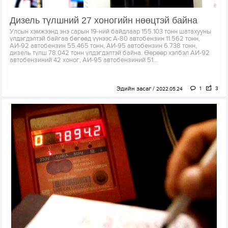
Дизель түлшний 27 хоногийн нөөцтэй байна
Улсын хэмжээнд энэ сарын 19-ний байдлаар 155.103 тонн шатахууны
үлдэгдэлтэй байгаа бөгөөд үүнээс А-80 автобензин 11.562 тонн,
АИ-92 автобензин 55.465 тонн, АИ-95 автобензин 6.738 тонн,
дизель түлш 78.042 тонн үлдэгдэлтэй байна. Өөрөөр хэлбэл АИ-92
автобензиний 42 хоног, АИ-95 автобензиний 51...
Эдийн засаг
1
3
2022.05.24