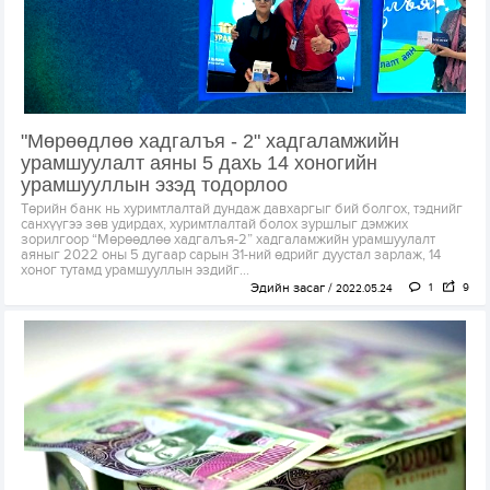
"Мөрөөдлөө хадгалъя - 2" хадгаламжийн
урамшуулалт аяны 5 дахь 14 хоногийн
урамшууллын эзэд тодорлоо
Төрийн банк нь хуримтлалтай дундаж давхаргыг бий болгох, тэднийг
санхүүгээ зөв удирдах, хуримтлалтай болох зуршлыг дэмжих
зорилгоор “Мөрөөдлөө хадгалъя-2” хадгаламжийн урамшуулалт
аяныг 2022 оны 5 дугаар сарын 31-ний өдрийг дуустал зарлаж, 14
хоног тутамд урамшууллын эздийг...
Эдийн засаг
1
9
2022.05.24