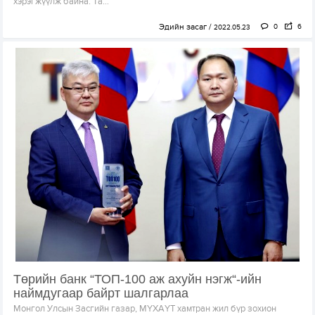
хэрэгжүүлж байна. Та...
Эдийн засаг
0
6
2022.05.23
Төрийн банк “ТОП-100 аж ахуйн нэгж“-ийн
наймдугаар байрт шалгарлаа
Монгол Улсын Засгийн газар, МҮХАҮТ хамтран жил бүр зохион