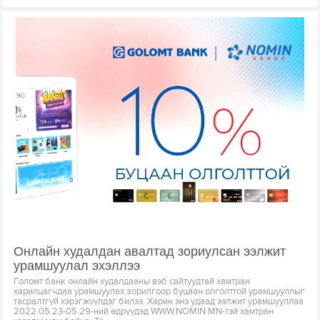
Онлайн худалдан авалтад зориулсан ээлжит
урамшуулал эхэллээ
Голомт банк онлайн худалдааны вэб сайтуудтай хамтран
харилцагчдаа урамшуулах зорилгоор буцаан олголттой урамшууллыг
тасралтгүй хэрэгжүүлдэг билээ. Харин энэ удаад ээлжит урамшууллаа
2022.05.23-05.29-ний өдрүүдэд WWW.NOMIN.MN-тэй хамтран