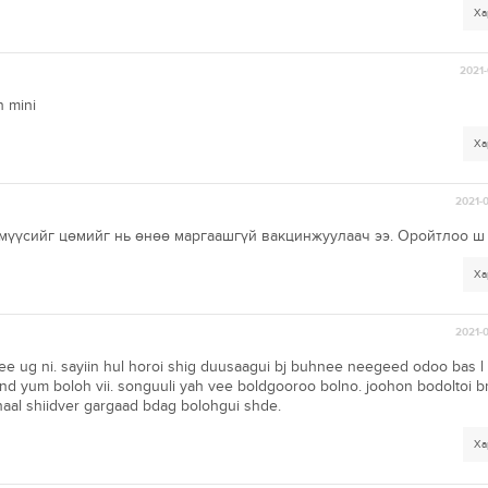
Ха
2021-
h mini
Ха
2021-
үмүүсийг цөмийг нь өнөө маргаашгүй вакцинжуулаач ээ. Оройтлоо ш 
Ха
2021-
zdee ug ni. sayiin hul horoi shig duusaagui bj buhnee neegeed odoo bas l 
ond yum boloh vii. songuuli yah vee boldgooroo bolno. joohon bodoltoi 
al shiidver gargaad bdag bolohgui shde.
Ха