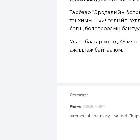
Тэрбээр "Эрсдэлийн болон
танхимын хичээлийг эхлүү
багш, боловсролын байгуу
Улаанбаатар хотод 45 мянга
ажиллаж байгаа юм.
Сэтгэгдэл
Phmygj
[178.68.41.154]
stromectol pharmacy - <a href="http