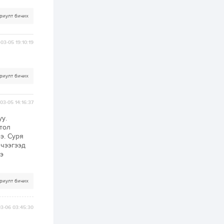
хэрэгжилт,
амлалтаас илүү
бодит үр дүн чухал
риулт бичих
2 өдөр
0
0
Неймар зодог тайлах
03-05 19:10:19
эсэхээ 12 дугаар сард
шийднэ
риулт бичих
2 өдөр
0
3
Нийслэлийн 30
дугаар сургуулийг 10
03-05 14:16:37
дугаар сарын 1-нд
ашиглалтад оруулна
уу.
ттол
2 өдөр
0
0
э. Суря
ичээгээд
Морингийн давааны
замаас “Барилгын
э
хатуу хог хаягдал
дахин боловсруулах
үйлдвэр” хүртэлх 1.5...
риулт бичих
2 өдөр
0
0
COP17 хурлын үеэр 5
дүүргийн 73
03-06 03:45:30
цэцэрлэг, 60
сургуульд