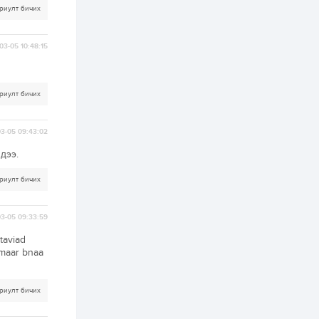
2 өдөр
0
0
риулт бичих
АНУ 50 гаруй улсын
иргэдэд хамаарах
визийн барьцаа
03-05 10:48:15
төлбөрийг 20 мянган
ам.доллар болгон
нэмэгдүүлжээ
2 өдөр
1
0
риулт бичих
Д.Батлут: “Зэв”
сумны үйлдвэрийг
ашиглалтад оруулж,
гурван нэр төрлийг
03-05 09:43:02
үйлдвэрлэн
дотоодын...
дээ.
2 өдөр
3
1
Согтуугаар тээврийн
риулт бичих
хэрэгсэл жолоодож
явсан 71 этгээдийг
илрүүлжээ
03-05 09:33:59
3 өдөр
0
0
taviad
Хэлэлцээ даваа
bmaar bnaa
гарагт болно гэж
Д.Трамп мэдэгджээ
риулт бичих
3 өдөр
1
0