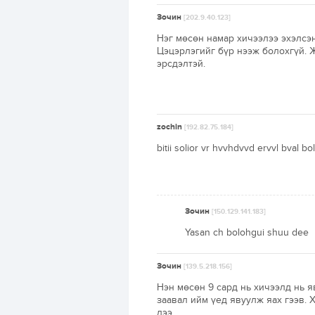
Зочин
[202.9.40.123]
Нэг мөсөн намар хичээлээ эхэлсэн
Цэцэрлэгийг бүр нээж болохгүй. 
эрсдэлтэй.
zochin
[192.82.75.184]
bitii solior vr hvvhdvvd ervvl bval bo
Зочин
[150.129.141.183]
Yasan ch bolohgui shuu dee
Зочин
[139.5.218.156]
Нэн мөсөн 9 сард нь хичээлд нь 
заавал ийм үед явуулж яах гээв. 
дээ.