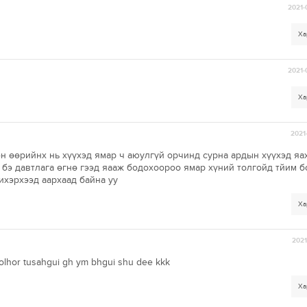
2021-
Ха
2021-
Ха
2021-
н өөрийнх нь хүүхэд ямар ч аюулгүй орчинд сурна ардын хүүхэд яа
 бэ давтлага өгнө гээд яааж бодохоороо ямар хүний толгойд тйим 
 ихэрхээд аархаад байна уу
Ха
2021
olhor tusahgui gh ym bhgui shu dee kkk
Ха