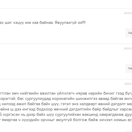
2021-
х шиг хэцүү юм хаа байнаа. Явуулахгүй ээ!!!!
Ха
2021-
Ха
2021-
ягтлан эмч нийгмийн ажилтан үйлчлэгч нярав нарийн бичиг гээд бүг
хэрэгтэй, бас сургуулиудад коронагийн шинжилгээ аваад байгаа анг
д нилээд ажил байгаа байх шүү, гэтэл энэ халдварт өвний дэгдэлт м
байна ш дээ ингээд бодхоор өвчний дэгдэлтийн байр байдлыг харсан
 15 хүргэсэн нь дээр байх шүү сургуулийхан вакцинд хамрагдахаж ду
ү ямартаа ч хүүхдийн орчныг аюулгүй болгож байж хичээл номын а