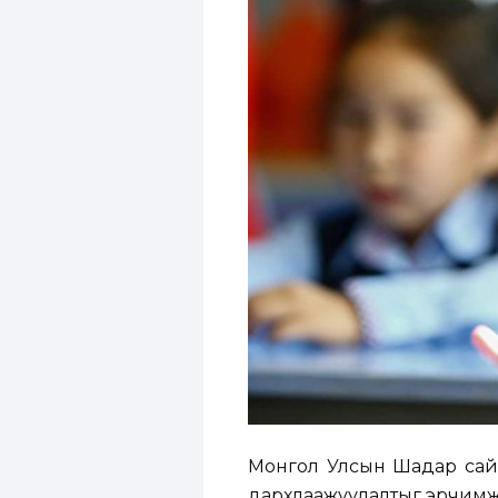
Монгол Улсын Шадар сайд
дархлаажуулалтыг эрчимжү