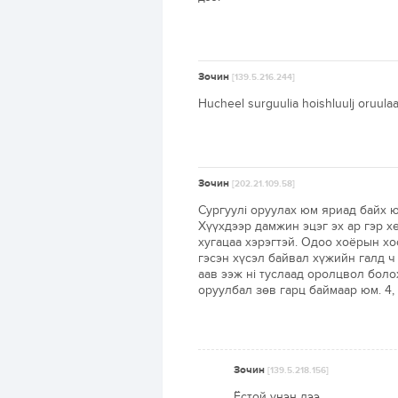
Зочин
[139.5.216.244]
Hucheel surguulia hoishluulj oruulaa
Зочин
[202.21.109.58]
Cургуулi оруулах юм яриад байх ю
Хүүхдээр дамжин эцэг эх ар гэр х
хугацаа хэрэгтэй. Одоо хоёрын хо
гэсэн хүсэл байвал хүжийн галд ч
аав ээж нi туслаад оролцвол бол
оруулбал зөв гарц баймаар юм. 4, 
Зочин
[139.5.218.156]
Ёстой үнэн дээ