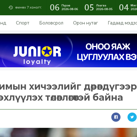
06
05
04
Пүрэв
Лхагва
Мяг
өмнөх 7 хоногт:
2026-08-06
2026-08-05
202
энд
Спорт
Боловсрол
Орон нутаг
Гадаад мэдэ
имын хичээлийг дөрөвдүгээр
хлүүлэх төлөвлөгөөтэй байна