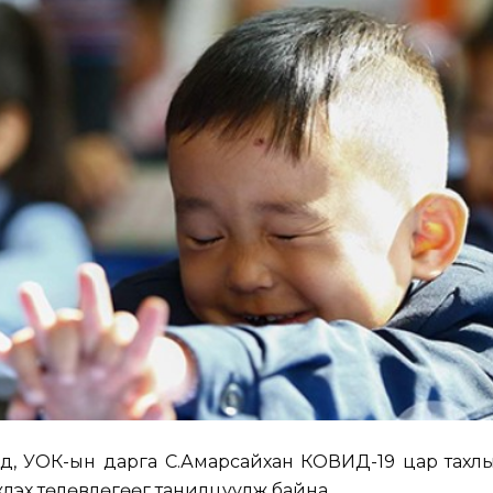
, УОК-ын дарга С.Амарсайхан КОВИД-19 цар тахлы
үлэх төлөвлөгөөг танилцуулж байна.