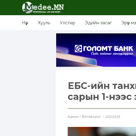
Нүүр
Хууль
Улстөр
Эдийн засаг
Эрүүл м
ЕБС-ийн танх
сарын 1-нээс э
Aдмин / Боловсрол
2021.03.05