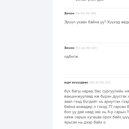
Зочин
[59.153.115.109]
Эрүүл ухаан байна уу? Хүүхэд өвдө
Зочин
[103.26.193.123]
лдбнгж
эцэг эхчүүдээс
[103.26.193.123]
бүх багш нараа, бас сургуулийн н
вакцинжуулаад иж бүрэн дуусгах 
заал гээд бүгдийг нь ариутгах гээ
байна өнөөдөр л гэхэд 77 гарсан 
бол уу даа наад зах нь 4-р сарын
хаяж сарын хугацаа орох байх шү
ярьсан нь дээр байх о