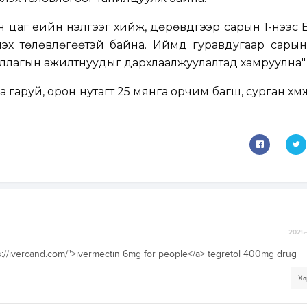
 цаг үеийн үнэлгээг хийж, дөрөвдүгээр сарын 1-нээс
лэх төлөвлөгөөтэй байна. Иймд гуравдугаар сарын
ллагын ажилтнуудыг дархлаалжуулалтад хамруулна" 
 гаруй, орон нутагт 25 мянга орчим багш, сурган хүмүүж
2025-
s://ivercand.com/">ivermectin 6mg for people</a> tegretol 400mg drug
Ха