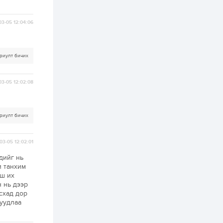
зохицуулалт хийнэ
2 өдөр
0
0
03-05 12:04:06
Б.Идэржавхлан:
Математик бол
амьдралд тулгарах
бүх арга ухааны
суурь ойлголт
риулт бичих
2 өдөр
1
0
Бэлчээрийн 55 хувьд
03-05 12:02:08
ургамлын ургалт
сайн байна
риулт бичих
2 өдөр
0
0
Наймдугаар сард
олгох нийгмийн
03-05 12:02:01
халамжийн тэтгэвэр,
тэтгэмж, хөнгөлөлт,
дийг нь
тусламжийн хуваарь
и танхим
2 өдөр
0
0
аш их
 нь дээр
Наймдугаар сард
270 мянга гаруй
усхад дор
тонн шатахуун
суудлаа
импортлохоор
баталгаажуулжээ