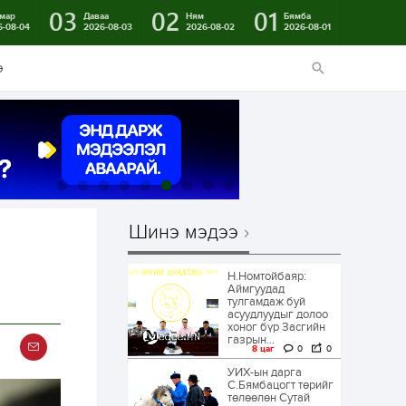
03
02
01
мар
Даваа
Ням
Бямба
6-08-04
2026-08-03
2026-08-02
2026-08-01
э
Шинэ мэдээ
Н.Номтойбаяр:
Аймгуудад
тулгамдаж буй
асуудлуудыг долоо
хоног бүр Засгийн
газрын...
8 цаг
0
0
УИХ-ын дарга
С.Бямбацогт төрийг
төлөөлөн Сутай