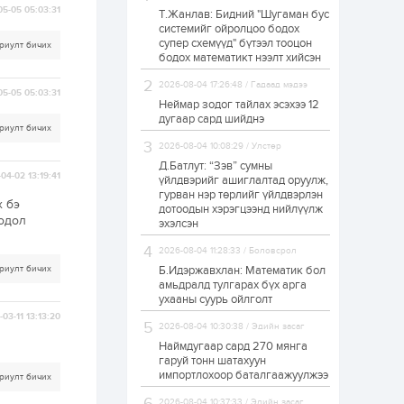
05-05 05:03:31
Т.Жанлав: Бидний "Шугаман бус
ЗГ: Автобензин,
системийг ойролцоо бодох
дизель түлшний
супер схемүүд" бүтээл тооцон
онцгой албан
риулт бичих
татварыг тэглэлээ
бодох математикт нээлт хийсэн
2026-08-04 17:26:48 / Гадаад мэдээ
1 өдөр
2
0
05-05 05:03:31
Неймар зодог тайлах эсэхээ 12
З.Мэндсайхан:
дугаар сард шийднэ
Хүнсний нөөцийг
риулт бичих
бэлтгэх агуулах,
2026-08-04 10:08:29 / Улстөр
зоорь бэлтгэх ААН-
үүдэд хөнгөлөлттэй
Д.Батлут: “Зэв” сумны
04-02 13:19:41
зээл олгоно
үйлдвэрийг ашиглалтад оруулж,
1 өдөр
1
0
гурван нэр төрлийг үйлдвэрлэн
х бэ
дотоодын хэрэгцээнд нийлүүлж
Европ дахь
бодол
монголчуудын
эхэлсэн
соёлын наадам
боллоо
2026-08-04 11:28:33 / Боловсрол
риулт бичих
Б.Идэржавхлан: Математик бол
1 өдөр
2
0
амьдралд тулгарах бүх арга
ухааны суурь ойлголт
Өнгөрсөн сард
-03-11 13:13:20
1,439.2 кг үнэт
2026-08-04 10:30:38 / Эдийн засаг
металл худалдан
авчээ
Наймдугаар сард 270 мянга
гаруй тонн шатахуун
импортлохоор баталгаажуулжээ
риулт бичих
1 өдөр
0
0
Б.Найдалаа: Энэ
2026-08-04 10:37:33 / Эдийн засаг