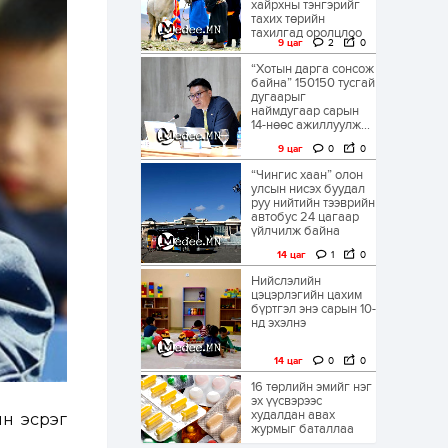
хайрхны тэнгэрийг
тахих төрийн
тахилгад оролцлоо
9 цаг
2
0
“Хотын дарга сонсож
байна” 150150 тусгай
дугаарыг
наймдугаар сарын
14-нөөс ажиллуулж...
9 цаг
0
0
“Чингис хаан” олон
улсын нисэх буудал
руу нийтийн тээврийн
автобус 24 цагаар
үйлчилж байна
14 цаг
1
0
Нийслэлийн
цэцэрлэгийн цахим
бүртгэл энэ сарын 10-
нд эхэлнэ
14 цаг
0
0
16 төрлийн эмийг нэг
эх үүсвэрээс
худалдан авах
н эсрэг
журмыг баталлаа