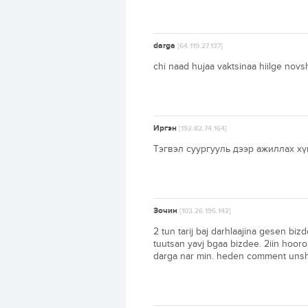
darga
[64.119.27.137]
chi naad hujaa vaktsinaa hiilge novs
Иргэн
[192.82.74.164]
Тэгвэл суургууль дээр ажиллах х
Зочин
[103.26.195.142]
2 tun tarij baj darhlaajina gesen bi
tuutsan yavj bgaa bizdee. 2iin hoor
darga nar min. heden comment unsha