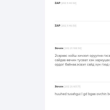
ZAP
[202.9.40.50]
ZAP
[202.9.40.50]
Зочин
[202.21.108.50]
2сараас хойш хичээл оруулна гэсэ
сайдаа өвчин тусвал хэн хариуцах
ордог байнаа.эсвэл сайд хүн гээд
Зочин
[202.21.107.77]
huuhed tusahgui l gd bgaa ovchin b