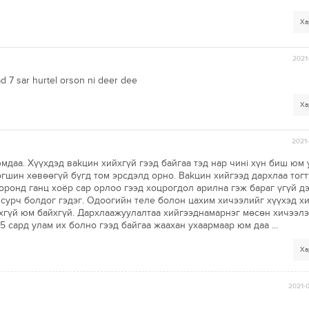
Ха
2021-
d 7 sar hurtel orson ni deer dee
Ха
2021-
мдаа. Хүүхдэд ваkцин хийхгүй гээд байгаа тэд нар чинi хүн биш юм 
өгшин хөвөөгүй бүгд том эрсдэлд орно. Ваkцин хийгээд дархлаа тог
оронд ганц хоёр сар орлоо гээд хоцрогдол арилна гэж бараг үгүй дэ
 сурч болдог гэдэг. Одоогийн теле болон цахим хичээлийг хүүхэд х
охгүй юм байхгүй. Дархлаажуулалтаа хийгээднамарнэг мөсөн хичээлэ
5 сард улам их болно гээд байгаа жаахан ухаармаар юм даа ...
Ха
2021-