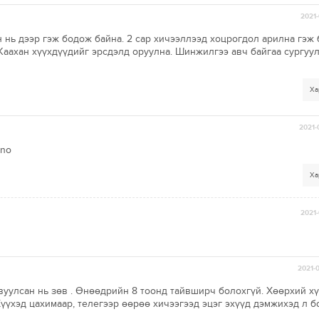
2021-
 нь дээр гэж бодож байна. 2 сар хичээллээд хоцрогдол арилна гэж 
Жаахан хүүхдүүдийг эрсдэлд оруулна. Шинжилгээ авч байгаа сургуу
Ха
2021-
lno
Ха
2021-
2021-
явуулсан нь зөв . Өнөөдрийн 8 тоонд тайвширч болохгүй. Хөөрхий х
Хүүхэд цахимаар, телегээр өөрөө хичээгээд эцэг эхүүд дэмжихэд л 