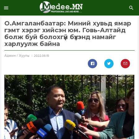
О.Амгаланбаатар: Миний хувьд ямар
гэмт хэрэг хийсэн юм. Говь-Алтайд
болж буй болохгүй бүхэнд намайг
харлуулж байна
Aдмин / Хууль
2022.06.15