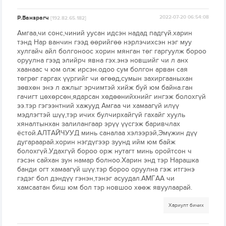
Р.Банзрагч
2022-07-20 06:54:08
[192.82.65.182]
Амгаа,чи сонс,чиний уусан идсэн надад падгүй.харин
тэнд Нар ванчин гээд өөрийгөө нэрлэчихсэн нэг муу
хулгайч айл болгоноос хорин мянган төг гаргуулж бороо
оруулна гээд элийрч явна гэх.энэ новшийг чи л анх
хаанаас ч юм олж ирсэн.одоо сум болгон арван сая
төгрөг гаргах үүргийг чи өгөөд,сумын захиргааныхан
зөвхөн энэ л ажлыг эрчимтэй хийж буй юм байна.ган
гачигт цөхөрсөн,ядарсан хөдөөнийхнийг ингэж болохгүй
ээ.тэр гэгээнтний хажууд Амгаа чи хамаагүй илүү
мэдлэгтэй шүү,тэр ичих булчирхайгүй гахайг хууль
хяналтынхан залилангаар эрүү үүсгэж баривчлах
ёстой.АЛТАЙЧУУД минь саналаа хэлээрэй,Эмүжин дүү
дугараарай.хорин нэгдүгээр зуунд ийм юм байж
болохгүй.Удахгүй бороо орж нутагт минь оройтсон ч
гэсэн сайхан зун намар болноо.Харин энд тэр Нарашка
банди огт хамаагүй шүү.тэр бороо оруулна гэж итгэнэ
гэдэг бол дэндүү гэнэн,тэнэг асуудал.АМГАА чи
хамсаатан биш юм бол тэр новшоо хөөж явуулаарай.
Хариулт бичих