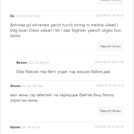
Zo
2022-06-15 05:16:39
[103.229.123.245]
Anhmaa gd ehnertee garch hurch bsniig ni medne uilaad l
bdg bsan Odoo salsan l bh l daa Tegheer yaavch oligtoi hun
bishe
Хариулт бичих
Зочин
2022-06-15 08:25:40
[202.55.188.40]
Ойр байсан гар бөгс ухдаг тод жишээ байна даа
Зочин
2022-06-15 05:12:13
[66.181.178.146]
мал минь тэр аймгийг чи хариуцаж байгаа биш билүү
хэрэгтэн минь
Хариулт бичих
Иргэн
2022-06-15 04:25:39
[64.119.19.54]