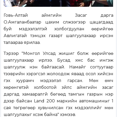
Говь-Алтай аймгийн Засаг дарга
О.Амгаланбаатар цахим сүлжээгээр цацагдаад
буй мэдээлэлтэй холбогдуулан өөрийгөө
Авлигатай тэмцэх газарт шалгуулахаар ирсэн
талаараа ярилаа.
Тэрээр "Монгол Улсад жишиг болж өөрийгөө
шалгуулахаар ирлээ. Бусад хүмүүс бас ингэж
шалгуулж үнэн байгаасай. Намайг согтуугаар
тээврийн хэрэгсэл жолоодож яваад осол хийсэн
гэх хуурамч мэдээлэл гарсан. Мөн өмч
хөрөнгөтэй холбоотой зүйлс аймгийн засаг
даргад хамааралгүй бөгөөд тамгын газрын нэр
дээр байсан Land 200 маркийн автомашиныг 1
сая төгрөгөөр хувьчилсан гэх мэдээллийг мөн
шалгуулахыг хүсэж байна" хэмээв.