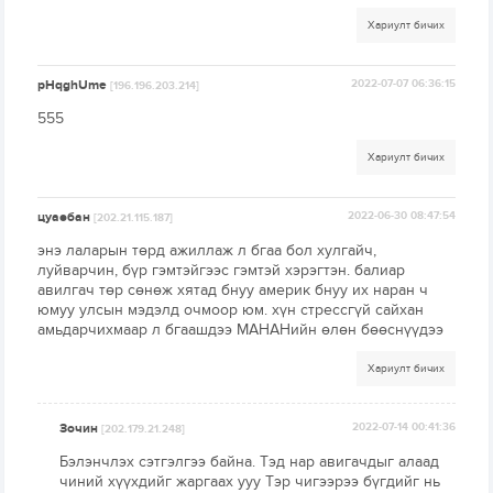
Хариулт бичих
pHqghUme
2022-07-07 06:36:15
[196.196.203.214]
555
Хариулт бичих
цуаөбан
2022-06-30 08:47:54
[202.21.115.187]
энэ лаларын төрд ажиллаж л бгаа бол хулгайч,
луйварчин, бүр гэмтэйгээс гэмтэй хэрэгтэн. балиар
авилгач төр сөнөж хятад бнуу америк бнуу их наран ч
юмуу улсын мэдэлд очмоор юм. хүн стрессгүй сайхан
амьдарчихмаар л бгаашдээ МАНАНийн өлөн бөөснүүдээ
Хариулт бичих
Зочин
2022-07-14 00:41:36
[202.179.21.248]
Бэлэнчлэх сэтгэлгээ байна. Тэд нар авигачдыг алаад
чиний хүүхдийг жаргаах ууу Тэр чигээрээ бүгдийг нь