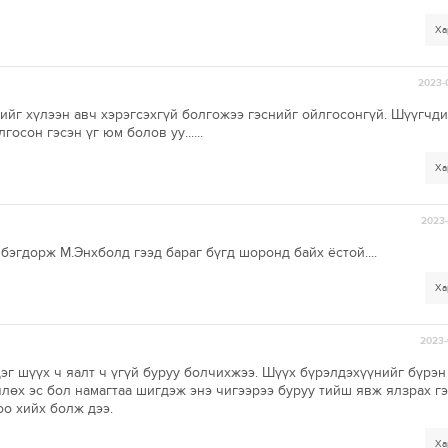
Ха
2023-
ийг хүлээн авч хэрэгсэхгүй болгожээ гэснийг ойлгосонгүй. Шүүгчд
осон гэсэн үг юм болов уу......
Ха
2023-
эгдорж М.Энхболд гээд бараг бүгд шоронд байх ёстой....
Ха
2023-
эг шүүх ч яалт ч үгүй буруу болчихжээ. Шүүх бүрэлдэхүүнийг бүрэн
лөх эс бол намагтаа шигдэж энэ чигээрээ буруу тийш явж ялзрах г
оо хийх болж дээ.
Ха