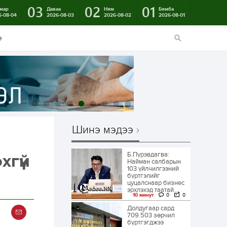
03
02
01
мар
Даваа
Ням
Бямба
6-08-04
2026-08-03
2026-08-02
2026-08-01
э
Шинэ мэдээ
Б.Пүрэвдагва:
хгүй
Найман салбарын
103 үйлчилгээний
бүртгэлийг
цуцалснаар бизнес
эрхлэхэд таатай...
10 минут
0
0
Долдугаар сард
709.503 зөрчил
бүртгэгджээ