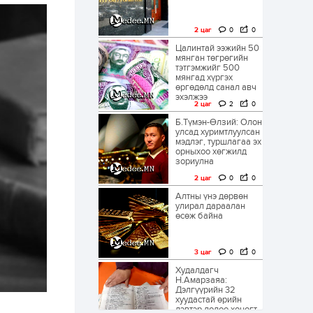
2 цаг
0
0
Цалинтай ээжийн 50
мянган төгрөгийн
тэтгэмжийг 500
мянгад хүргэх
өргөдөлд санал авч
эхэлжээ
2 цаг
2
0
Б.Түмэн-Өлзий: Олон
улсад хуримтлуулсан
мэдлэг, туршлагаа эх
орныхоо хөгжилд
зориулна
2 цаг
0
0
Алтны үнэ дөрвөн
улирал дараалан
өсөж байна
3 цаг
0
0
Худалдагч
Н.Амарзаяа:
Дэлгүүрийн 32
хуудастай өрийн
дэвтэр долоо хоногт