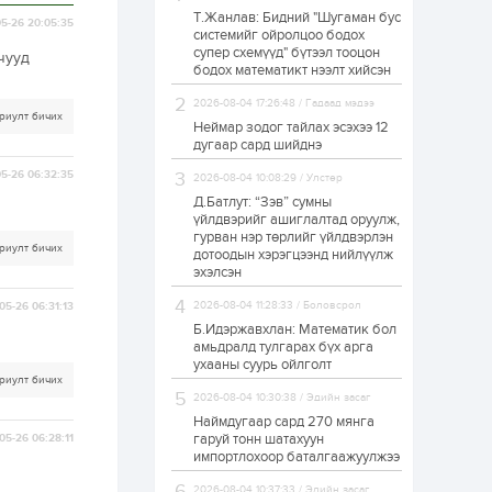
Т.Жанлав: Бидний "Шугаман бус
УИХ-ын дарга
5-26 20:05:35
системийг ойролцоо бодох
С.Бямбацогт төрийг
супер схемүүд" бүтээл тооцон
төлөөлөн Сутай
чууд
хайрхны тэнгэрийг
бодох математикт нээлт хийсэн
тахих төрийн
тахилгад оролцлоо
2026-08-04 17:26:48 / Гадаад мэдээ
21 цаг
2
0
риулт бичих
Неймар зодог тайлах эсэхээ 12
“Хотын дарга сонсож
дугаар сард шийднэ
байна” 150150 тусгай
дугаарыг
5-26 06:32:35
2026-08-04 10:08:29 / Улстөр
наймдугаар сарын
14-нөөс ажиллуулж...
Д.Батлут: “Зэв” сумны
үйлдвэрийг ашиглалтад оруулж,
21 цаг
0
0
гурван нэр төрлийг үйлдвэрлэн
риулт бичих
дотоодын хэрэгцээнд нийлүүлж
“Чингис хаан” олон
улсын нисэх буудал
эхэлсэн
руу нийтийн тээврийн
автобус 24 цагаар
2026-08-04 11:28:33 / Боловсрол
05-26 06:31:13
үйлчилж байна
Б.Идэржавхлан: Математик бол
1 өдөр
1
0
амьдралд тулгарах бүх арга
ухааны суурь ойлголт
Нийслэлийн
риулт бичих
цэцэрлэгийн цахим
2026-08-04 10:30:38 / Эдийн засаг
бүртгэл энэ сарын 10-
нд эхэлнэ
Наймдугаар сард 270 мянга
гаруй тонн шатахуун
05-26 06:28:11
импортлохоор баталгаажуулжээ
1 өдөр
0
0
16 төрлийн эмийг нэг
2026-08-04 10:37:33 / Эдийн засаг