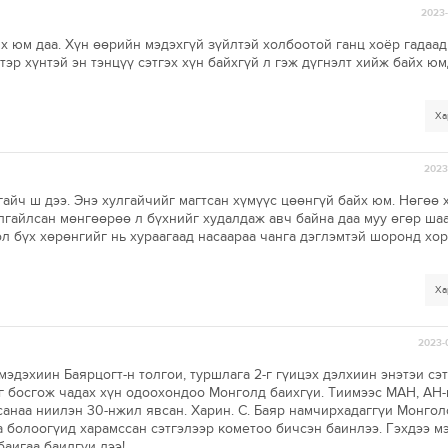
2023-
 юм даа. Хүн өөрийн мэдэхгүй зүйлтэй холбоотой ганц хоёр гадаад 
тэр хүнтэй эн тэнцүү сэтгэх хүн байхгүй л гэж дүгнэлт хийж байх юм
Ха
2023-
айч ш дээ. Энэ хулгайчийг магтсан хүмүүс цөөнгүй байх юм. Нөгөө 
улгайлсан мөнгөөрөө л бүхнийг худалдаж авч байна даа муу өгөр шаа
л бүх хөрөнгийг нь хураагаад насаараа чанга дэглэмтэй шоронд хо
Ха
2023-
мэдэхиин Баярцогт-н толгои, туршлага 2-г гүицэх дэлхиин энэтэи сэ
г босгож чадах хүн одоохондоо Монголд баихгүи. Тиимээс МАН, АН-
санаа ниилэн 30-нжил явсан. Харин. С. Баяр намчирхадаггүи Монгол
а болоогүид харамссан сэтгэлээр кометоо бичсэн баинлээ. Гэхдээ м
аигаа баилгүи дээ!