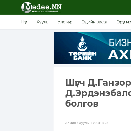
Нүүр
Хууль
Улстөр
Эдийн засаг
Эрүүл м
Шүүгч Д.Ганзо
Д.Эрдэнэбалс
болгов
Aдмин / Хууль
2023.05.25