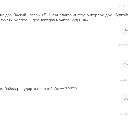
2023-0
на даа. Засгийн газрын 5 Ш ажиллагаа ингээд өнгөрлөө дөө. Хулгай
втүүлэх боллоо. Одоо яагадаа монголчууд минь
Ха
2023-0
Ха
2023-
 байхаар шударга ёс гэж байх уу ???????
Ха
2023-