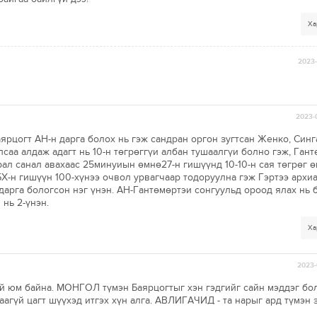
Ха
2023-
2023-
ярцогт АН-н дарга болох нь гэж сандран оргон зугтсан Женко, Синг
лсаа алдаж адагт нь 10-н төгрөггүи албан тушаалгүи болно гэж, Ган
ал санал авахаас 25минуиын өмнө27-н гишүүнд 10-10-н сая төгрөг ө
Х-н гишүүн 100-хүнээ очвол урвагчаар тодоруулна гэж Гэртээ архиа
арга бологсон нэг үнэн. АН-Гантөмөртэи сонгуульд ороод ялах нь 
 нь 2-үнэн.
Ха
2023-
й юм байна. МОНГОЛ түмэн Баярцогтыг хэн гэдгийг сайн мэддэг бо
гүй цагт шүүхэд итгэх хүн алга. АВЛИГАЧИД - та нарыг ард түмэн 