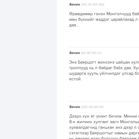
Зочин
[103.26.193.140]
Өрөвдмөөр гэнэн Монголчууд байх
мөн бүхнийг мэддэг царайлахад л 
даа...
Зочин
[66.181.161.37]
Энэ Баярцогт жинхэнэ цайцан хулг
троллууд нь л байдаг байх даа. Х
шударга хууль үйлчилдэг улсад бо
ёстой.
Зочин
[202.126.89.40]
Дээрх хүн яг үнэнг бичиж. Минии 
8-н жилиин хулгаиг засч Монголы
хуивалдагчид ганцхан энэ дээр л 
сэтэглээр Баярцогтыг намын дарг
нь дөхиад ялах болсонд баярлаж б