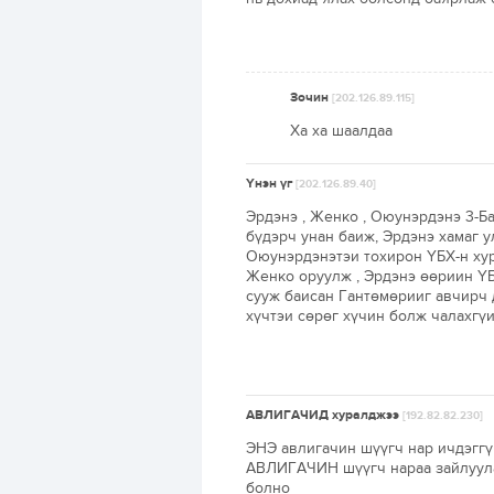
Зочин
[202.126.89.115]
Ха ха шаалдаа
Үнэн үг
[202.126.89.40]
Эрдэнэ , Женко , Оюунэрдэнэ 3-Ба
бүдэрч унан баиж, Эрдэнэ хамаг у
Оюунэрдэнэтэи тохирон ҮБХ-н хур
Женко оруулж , Эрдэнэ өөриин ҮБ
сууж баисан Гантөмөрииг авчирч д
хүчтэи сөрөг хүчин болж чалахгүи
АВЛИГАЧИД хуралджээ
[192.82.82.230]
ЭНЭ авлигачин шүүгч нар ичдэггү
АВЛИГАЧИН шүүгч нараа зайлуулаа
болно