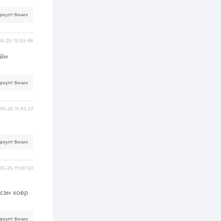
2 өдөр
7
3
С.Бямбацогт:
риулт бичих
Хэлэлцүүлгээс илүү
хэрэгжилт,
амлалтаас илүү
05-25 13:02:48
бодит үр дүн чухал
2 өдөр
0
0
ийн
Неймар зодог тайлах
эсэхээ 12 дугаар сард
шийднэ
риулт бичих
2 өдөр
0
3
05-25 11:43:27
Нийслэлийн 30
дугаар сургуулийг 10
дугаар сарын 1-нд
ашиглалтад оруулна
риулт бичих
2 өдөр
0
0
05-25 11:00:50
Морингийн давааны
замаас “Барилгын
хатуу хог хаягдал
эсэн хоёр
дахин боловсруулах
үйлдвэр” хүртэлх 1.5...
2 өдөр
1
0
риулт бичих