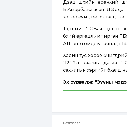
Дээд шүүхийн ерөнхий шүү
Б.Амарбаясгалан, Д.Эрдэн
хороо өчигдөр хэлэлцлээ.
Тэднийг “...С.Баярцогтын 
бүхий өргөдлийг иргэн Г.Б
АТГ энэ гомдлыг хянаад 14
Харин тус хороо өчигдрий
112.1.2-т заасны дагаа “
сахилгын хэргийг бүхэлд н
Эх сурвалж: “Зууны мэдэ
Сэтгэгдэл