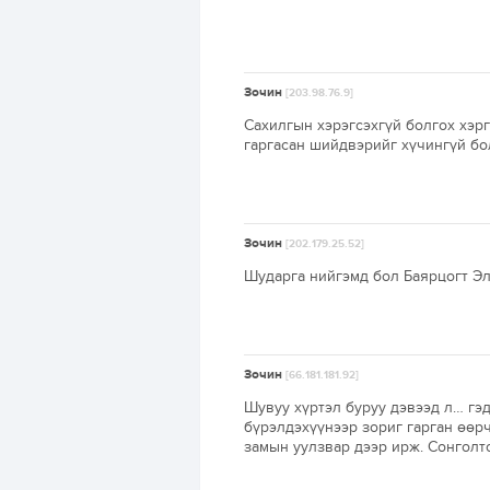
Зочин
[203.98.76.9]
Сахилгын хэрэгсэхгүй болгох хэрг
гаргасан шийдвэрийг хүчингүй болг
Зочин
[202.179.25.52]
Шударга нийгэмд бол Баярцогт Элб
Зочин
[66.181.181.92]
Шувуу хүртэл буруу дэвээд л… гэд
бүрэлдэхүүнээр зориг гарган өөрч
замын уулзвар дээр ирж. Сонголт