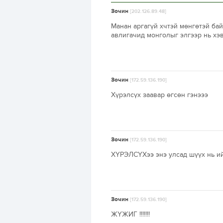
Зочин
[202.126.89.48]
Манан аргагүй хчтэй мөнгөтэй бай
авлигачид монголыг элгээр нь хэ
Зочин
[172.59.136.190]
Хүрэлсүх заавар өгсөн гэнэээ
Зочин
[172.59.136.190]
ХҮРЭЛСҮХээ энэ улсад шүүх нь ийм
Зочин
[172.59.136.190]
ЖҮЖИГ !!!!!!!