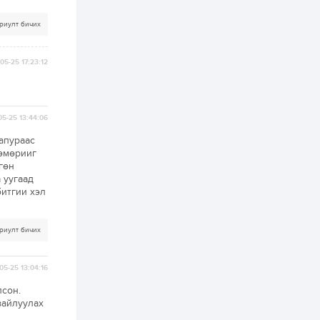
2 өдөр
0
0
риулт бичих
Б.Найдалаа: Энэ
өвөл илүү хүнд байж
магадгүй учир төр,
05-25 17:23:12
эрчим хүчний
байгууллагууд, иргэд
бэлтгэлээ...
2 өдөр
6
0
Өнөөдөр сондгой
05-25 13:44:06
тоогоор төгссөн
автомашинтай иргэд
апураас
бензин авна
төмөрииг
гөн
2 өдөр
0
3
 уугаад
ЗГ: Шатахууны
битгии хэл
хангамж,
нийлүүлэлтийг
тогтворжуулах
асуудлыг хэлэлцэж
риулт бичих
байна
2 өдөр
0
0
Т.Жанлав: Бидний
05-25 13:04:16
"Шугаман бус
системийг ойролцоо
лсон.
бодох супер схемүүд"
зайлуулах
бүтээл тооцон
бодох...