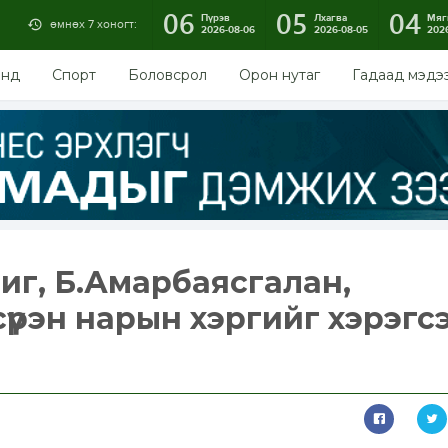
06
05
04
Пүрэв
Лхагва
Мяг
өмнөх 7 хоногт:
2026-08-06
2026-08-05
202
энд
Спорт
Боловсрол
Орон нутаг
Гадаад мэдэ
риг, Б.Амарбаясгалан,
үрэн нарын хэргийг хэрэгсэ