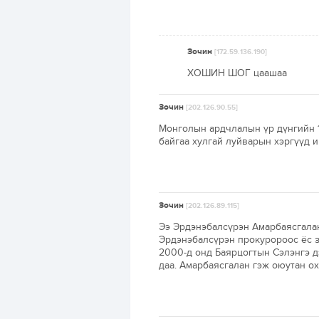
Зочин
[172.59.136.190]
ХОШИН ШОГ цаашаа
Зочин
[202.126.90.55]
Монголын ардчлалын үр дүнгийн 1
байгаа хулгай луйварын хэргүүд 
Зочин
[202.126.89.115]
Ээ Эрдэнэбалсүрэн Амарбаясгалан
Эрдэнэбалсүрэн прокуророос ёс з
2000-д онд Баярцогтын Сэлэнгэ д
даа. Амарбаясгалан гэж оюутан ох