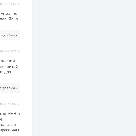
борлуулалтыг
05-25 17:13:00
нээлттэй ил тод
болгоно
үг хэлэх,
1 өдөр
0
0
даа. Яана
ЗГ: Автобензин,
дизель түлшний
онцгой албан
риулт бичих
татварыг тэглэлээ
1 өдөр
3
0
05-25 16:11:18
З.Мэндсайхан:
Хүнсний нөөцийг
хөлсний
бэлтгэх агуулах,
р чинь. Уг
зоорь бэлтгэх ААН-
ригдох
үүдэд хөнгөлөлттэй
зээл олгоно
1 өдөр
1
0
Европ дахь
риулт бичих
монголчуудын
соёлын наадам
боллоо
05-25 13:55:56
2 өдөр
2
0
тгэх МАН-н
н
Өнгөрсөн сард
оо гэсэн
1,439.2 кг үнэт
металл худалдан
эдээж нам
авчээ