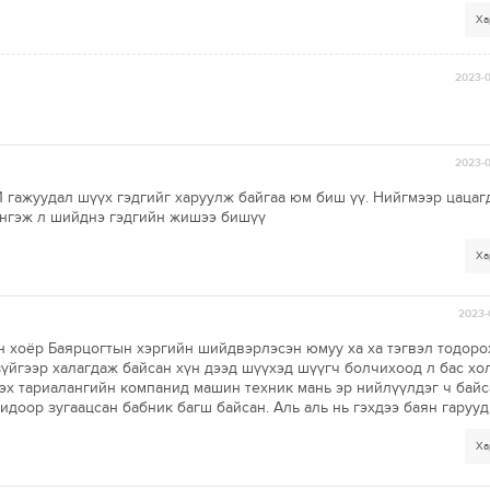
Ха
2023-0
2023-0
 гажуудал шүүх гэдгийг харуулж байгаа юм биш үү. Нийгмээр цацаг
ингэж л шийднэ гэдгийн жишээ бишүү
Ха
2023-
 хоёр Баярцогтын хэргийн шийдвэрлэсэн юмуу ха ха тэгвэл тодоро
үйгээр халагдаж байсан хүн дээд шүүхэд шүүгч болчихоод л бас хо
эх тариалангийн компанид машин тeхник мань эр нийлүүлдэг ч байс
идоор зугаацсан бабник багш байсан. Аль аль нь гэхдээ баян гарууд
Ха