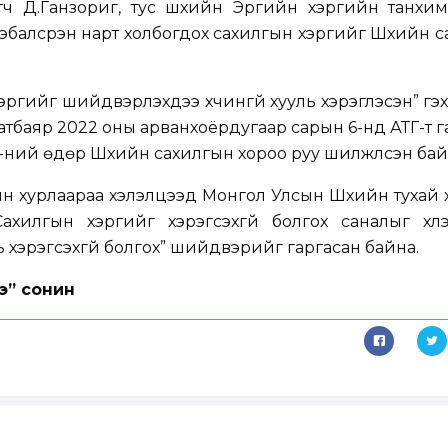
гч Д.Ганзориг, тус шүүхийн Эрүүгийн хэргийн танхим
эбалсүрэн нарт холбогдох сахилгын хэргийг Шүүхийн 
хэргийг шийдвэрлэхдээ хүчингүй хууль хэрэглэсэн” гэх
атбаяр 2022 оны арванхоёрдугаар сарын 6-нд АТГ-т г
-ний өдөр Шүүхийн сахилгын хороо руу шилжүүлсэн бай
н хурлаараа хэлэлцээд Монгол Улсын Шүүхийн тухай
...Сахилгын хэргийг хэрэгсэхгүй болгох саналыг хүл
ь хэрэгсэхгүй болгох” шийдвэрийг гаргасан байна.
э” сонин