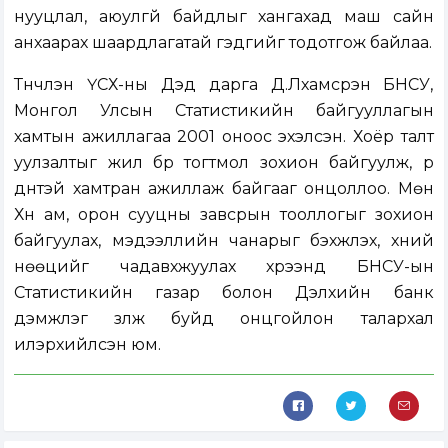
нууцлал, аюулгүй байдлыг хангахад маш сайн
анхаарах шаардлагатай гэдгийг тодотгож байлаа.
Түүнчлэн ҮСХ-ны Дэд дарга Д.Лхамсүрэн БНСУ,
Монгол Улсын Статистикийн байгууллагын
хамтын ажиллагаа 2001 оноос эхэлсэн. Хоёр талт
уулзалтыг жил бүр тогтмол зохион байгуулж, үр
дүнтэй хамтран ажиллаж байгааг онцоллоо. Мөн
Хүн ам, орон сууцны завсрын тооллогыг зохион
байгуулах, мэдээллийн чанарыг бэхжүүлэх, хүний
нөөцийг чадавхжуулах хүрээнд БНСУ-ын
Статистикийн газар болон Дэлхийн банк
дэмжлэг үзүүлж буйд онцгойлон талархал
илэрхийлсэн юм.