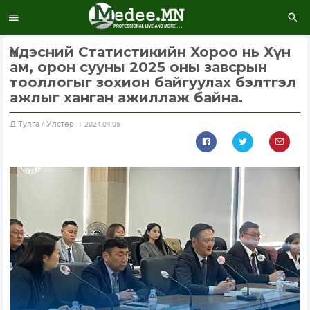
Үндэсний Статистикийн Хороо нь Хүн
ам, орон сууны 2025 оны завсрын
тооллогыг зохион байгуулах бэлтгэл
ажлыг ханган ажиллаж байна.
Д.Тулга / Улстөр
2024.04.05