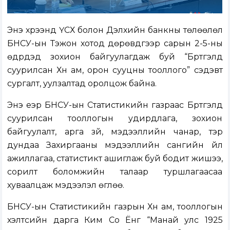
Энэ хүрээнд ҮСХ болон Дэлхийн банкны төлөөлөл
БНСУ-ын Тэжон хотод дөрөвдүгээр сарын 2-5-ны
өдрүүдэд зохион байгуулагдаж буй “Бүртгэлд
суурилсан Хүн ам, орон сууцны тооллого” сэдэвт
сургалт, уулзалтад оролцож байна.
Энэ үеэр БНСУ-ын Статистикийн газраас Бүртгэлд
суурилсан тооллогын удирдлага, зохион
байгуулалт, арга зүй, мэдээллийн чанар, тэр
дундаа Захиргааны мэдээллийн сангийн үйл
ажиллагаа, статистикт ашиглаж буй бодит жишээ,
сорилт боломжийн талаар туршлагаасаа
хуваалцаж мэдээлэл өглөө.
БНСУ-ын Статистикийн газрын Хүн ам, тооллогын
хэлтсийн дарга Ким Со Ёнг “Манай улс 1925