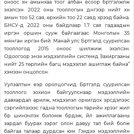
оноос хүн амынхаа тоог албан ёсоор бүртгэлжүүлж
эхэлсэн. 2022 оны тооллогын дүнгээр нийт хүн
амын тоо 52 сая, өрхийн тоо 22 саяд хүрээд байна.
БНСУ-д 2022 оны байдлаар 1.7 сая гадаадын
иргэн оршин сууж байгаагаас Монголын 35
мянган иргэн бий. Манай улс Бүртгэлд суурилсан
тооллогод 2015 оноос шилжиж эхэлсэн.
Одоогоор энэхүү мэдээллийн системд Захиргааны
нийт 25 төрлийн багц мэдээлэл ашиглаж байна”
хэмээн онцолсон.
Уулзалтын үеэр оролцогчид Бүртгэлд суурилсан
тооллого зохион байгуулснаар мэдээллийн
давхардал арилж, мэдээлэл орхигдох эрсдэлээс
сэргийлэхээс гадна тооллогын түүврийн хүрээг жил
бүр шинэчлэх боломж бүрдэж, үйл ажиллагааны
зардал буурах зэрэг олон давуу тал бий болж
байгаа талаар дурдсан юм. Гэхдээ мэдээллийн