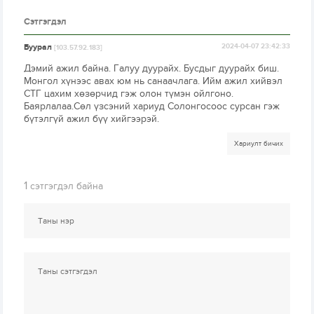
Сэтгэгдэл
Буурал
2024-04-07 23:42:33
[103.57.92.183]
Дэмий ажил байна. Галуу дуурайх. Бусдыг дуурайх биш.
Монгол хүнээс авах юм нь санаачлага. Ийм ажил хийвэл
СТГ цахим хөзөрчид гэж олон түмэн ойлгоно.
Баярлалаа.Сөл үзсэний хариуд Солонгосоос сурсан гэж
бүтэлгүй ажил бүү хийгээрэй.
Хариулт бичих
1
сэтгэгдэл байна