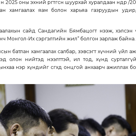
025 оны эхний өргөтгөсөн шуурхай хуралдаан өнөөдөр /20
лан хамгаалах яам болон харьяа газруудын удир
аалахын сайд Сандагийн Бямбацогт нээж, хэлсэн ү
онч Монгол-Их сэргэлтийн жил” болгон зарлаж байна.
ын батлан хамгаалах салбар, зэвсэгт хүчний үйл а
д олон нийтэд нээлттэй, ил тод, хүнд сурталгүй
нхаа нэр хүндийг өсгөхөд онцгой анхаарч ажиллах б