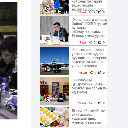
хайрхны тэнгэрийг
тахих төрийн
тахилгад оролцлоо
13 цаг
2
0
“Хотын дарга сонсож
байна” 150150 тусгай
дугаарыг
наймдугаар сарын
14-нөөс ажиллуулж...
13 цаг
0
0
“Чингис хаан” олон
улсын нисэх буудал
руу нийтийн тээврийн
автобус 24 цагаар
үйлчилж байна
18 цаг
1
0
Нийслэлийн
цэцэрлэгийн цахим
бүртгэл энэ сарын 10-
нд эхэлнэ
19 цаг
0
0
16 төрлийн эмийг нэг
эх үүсвэрээс
худалдан авах
журмыг баталлаа