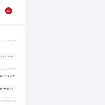
хэрэгжилт,
амлалтаас илүү
бодит үр дүн чухал
2 өдөр
0
0
Неймар зодог тайлах
эсэхээ 12 дугаар сард
шийднэ
2 өдөр
0
3
01-07 11:27:20
Нийслэлийн 30
дугаар сургуулийг 10
дугаар сарын 1-нд
ашиглалтад оруулна
риулт бичих
2 өдөр
0
0
Морингийн давааны
01-07 09:11:57
замаас “Барилгын
хатуу хог хаягдал
ЭХ ОРОНЧ
дахин боловсруулах
үйлдвэр” хүртэлх 1.5...
2 өдөр
0
0
риулт бичих
COP17 хурлын үеэр 5
дүүргийн 73
цэцэрлэг, 60
01-07 00:57:48
сургуульд