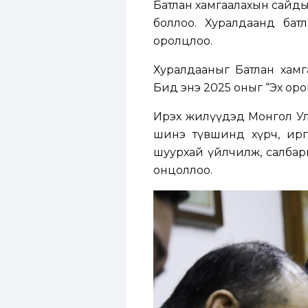
Батлан хамгаалахын сайдын 2
боллоо. Хуралдаанд бат
оролцлоо.
Хуралдааныг Батлан хамг
Бид энэ 2025 оныг “Эх ор
Ирэх жилүүдэд Монгол Улс
шинэ түвшинд хүрч, иргэ
шуурхай үйлчилж, салбары
онцоллоо.