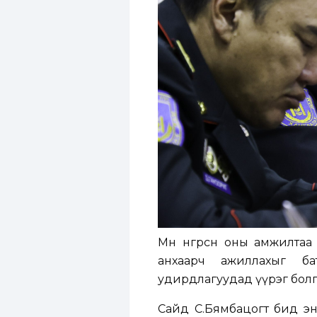
Мөн өнгөрсөн оны амжилта
анхаарч ажиллахыг ба
удирдлагуудад үүрэг болг
Сайд С.Бямбацогт бид энэ