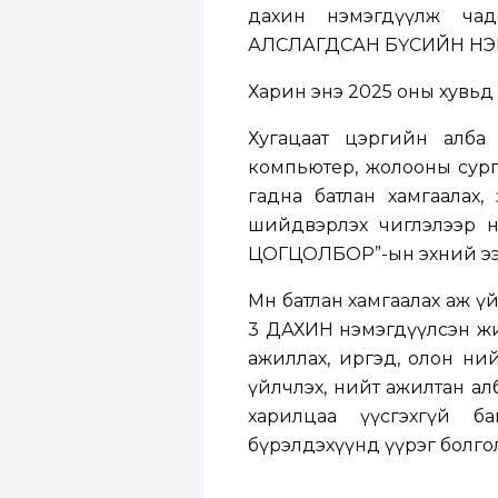
дахин нэмэгдүүлж ча
АЛСЛАГДСАН БҮСИЙН НЭМ
Харин энэ 2025 оны хувьд
Хугацаат цэргийн алба 
компьютер, жолооны сурга
гадна батлан хамгаалах
шийдвэрлэх чиглэлээр н
ЦОГЦОЛБОР”-ын эхний ээлжи
Мөн батлан хамгаалах аж 
3 ДАХИН нэмэгдүүлсэн жи
ажиллах, иргэд, олон ний
үйлчлэх, нийт ажилтан ал
харилцаа үүсгэхгүй б
бүрэлдэхүүнд үүрэг болго