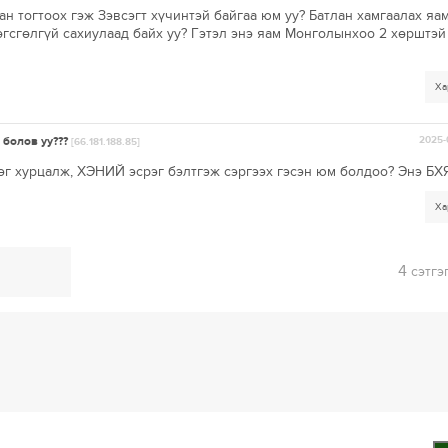
н тогтоох гэж Зэвсэгт хүчинтэй байгаа юм уу? Батлан хамгаалах яам
төгсгөлгүй сахиулаад байх уу? Гэтэл энэ яам Монголынхоо 2 хөрштэ
Ха
 болов уу???
2025-
[66.181.188.85]
г хурцалж, ХЭНИЙ эсрэг бэлтгэж сэргээх гэсэн юм болдоо? Энэ БХ
Ха
4
сэтгэ