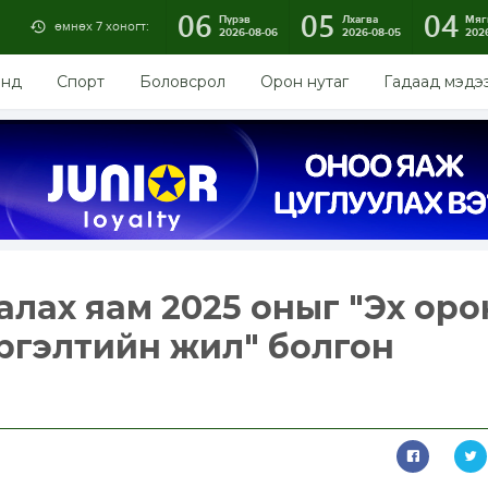
06
05
04
Пүрэв
Лхагва
Мяг
өмнөх 7 хоногт:
2026-08-06
2026-08-05
202
энд
Спорт
Боловсрол
Орон нутаг
Гадаад мэдэ
алах яам 2025 оныг "Эх оро
ргэлтийн жил" болгон