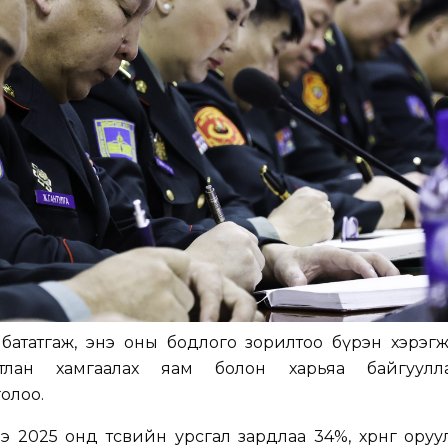
а бататгаж, энэ оны бодлого зорилтоо бүрэн хэрэг
тлан хамгаалах яам болон харьяа байгуулл
олоо.
 2025 онд төсвийн урсгал зардлаа 34%, хөрөнгө оруу