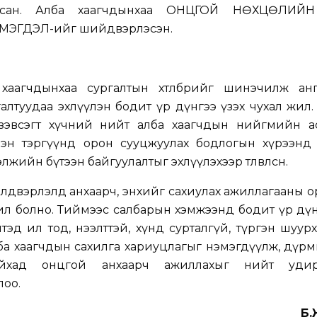
дсан. Алба хаагчдынхаа ОНЦГОЙ НӨХЦӨЛИЙН
ЭГДЭЛ-ийг шийдвэрлэсэн.
хаагчдынхаа сургалтын хөтөлбөрийг шинэчилж анг
лтуудаа эхлүүлэн бодит үр дүнгээ үзэх чухал жил.
, зэвсэгт хүчний нийт алба хаагчдын нийгмийн а
эн тэргүүнд орон сууцжуулах бодлогын хүрээнд
йн бүтээн байгуулалтыг эхлүүлэхээр төлөвлөсөн.
үйлдвэрлэлд анхаарч, энхийг сахиулах ажиллагааны 
л болно. Тиймээс салбарын хэмжээнд бодит үр дүн
тэд ил тод, нээлттэй, хүнд сурталгүй, түргэн шуур
ба хаагчдын сахилга хариуцлагыг нэмэгдүүлж, дүр
айхад онцгой анхаарч ажиллахыг нийт удир
лоо.
Б.