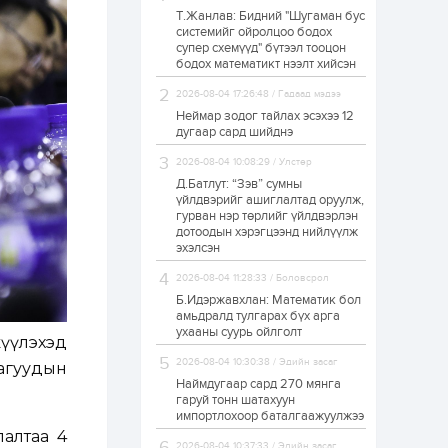
Т.Жанлав: Бидний "Шугаман бус
ЗГ: Автобензин,
системийг ойролцоо бодох
дизель түлшний
супер схемүүд" бүтээл тооцон
онцгой албан
татварыг тэглэлээ
бодох математикт нээлт хийсэн
2026-08-04 17:26:48 / Гадаад мэдээ
1 өдөр
2
0
Неймар зодог тайлах эсэхээ 12
З.Мэндсайхан:
дугаар сард шийднэ
Хүнсний нөөцийг
бэлтгэх агуулах,
2026-08-04 10:08:29 / Улстөр
зоорь бэлтгэх ААН-
үүдэд хөнгөлөлттэй
Д.Батлут: “Зэв” сумны
зээл олгоно
үйлдвэрийг ашиглалтад оруулж,
1 өдөр
1
0
гурван нэр төрлийг үйлдвэрлэн
дотоодын хэрэгцээнд нийлүүлж
Европ дахь
монголчуудын
эхэлсэн
соёлын наадам
боллоо
2026-08-04 11:28:33 / Боловсрол
Б.Идэржавхлан: Математик бол
1 өдөр
2
0
амьдралд тулгарах бүх арга
ухааны суурь ойлголт
Өнгөрсөн сард
жүүлэхэд
1,439.2 кг үнэт
2026-08-04 10:30:38 / Эдийн засаг
металл худалдан
агуудын
авчээ
Наймдугаар сард 270 мянга
гаруй тонн шатахуун
импортлохоор баталгаажуулжээ
1 өдөр
0
0
лалтаа 4
Б.Найдалаа: Энэ
2026-08-04 10:37:33 / Эдийн засаг