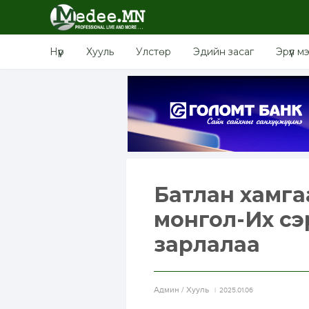
Нүүр
Хууль
Улстөр
Эдийн засаг
Эрүүл м
Батлан хамга
монгол-Их сэ
зарлалаа
Aдмин / Хууль
2025.01.06