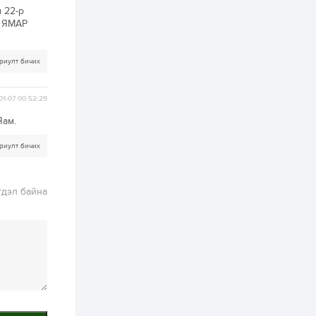
зохицуулалт хийнэ
 22-р
2 өдөр
0
0
й ЯМАР
Б.Идэржавхлан:
Математик бол
амьдралд тулгарах
риулт бичих
бүх арга ухааны
суурь ойлголт
2 өдөр
1
0
01-07 00:52:29
Бэлчээрийн 55 хувьд
Яам.
ургамлын ургалт
сайн байна
риулт бичих
2 өдөр
0
0
Наймдугаар сард
гдэл байна
олгох нийгмийн
халамжийн тэтгэвэр,
тэтгэмж, хөнгөлөлт,
тусламжийн хуваарь
2 өдөр
0
0
Наймдугаар сард
270 мянга гаруй
тонн шатахуун
импортлохоор
баталгаажуулжээ