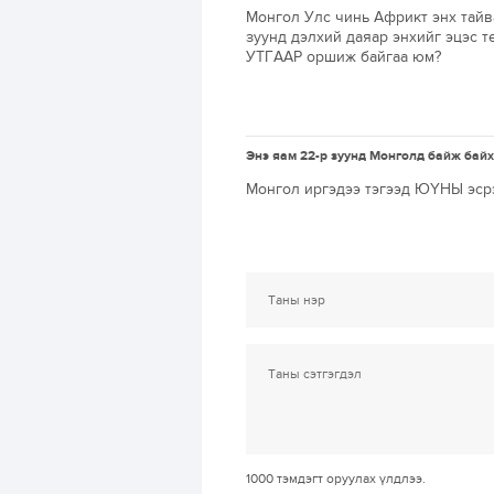
Монгол Улс чинь Африкт энх тайва
зуунд дэлхий даяар энхийг эцэс 
УТГААР оршиж байгаа юм?
Энэ яам 22-р зуунд Монголд байж байх
Монгол иргэдээ тэгээд ЮҮНЫ эсрэ
1000
тэмдэгт оруулах үлдлээ.