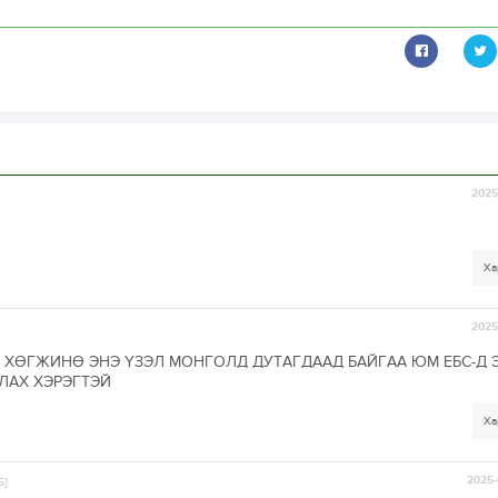
2025-
Ха
2025-
С ХӨГЖИНӨ ЭНЭ ҮЗЭЛ МОНГОЛД ДУТАГДААД БАЙГАА ЮМ ЕБС-Д 
ЛАХ ХЭРЭГТЭЙ
Ха
2025-
5]