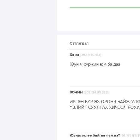
Сэтгэгдэл
Ха ха
[202.9.46.164]
Юун ч сүржин юм бэ дээ
ЗОЧИН
[202.126.89.225]
ИРГЭН БҮР ЭХ ОРОНЧ БАЙЖ УЛ
ҮЗЛИЙГ СУУЛГАХ ХИЧЭЭЛ РОУУ
Юүны төлөө байгаа яам вэ?
[66.181.188.8