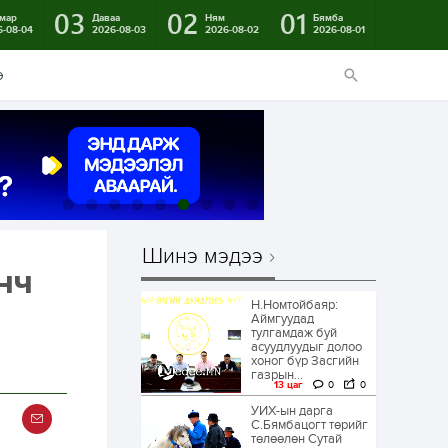
03
02
01
мар
Даваа
Ням
Бямба
6-08-04
2026-08-03
2026-08-02
2026-08-01
э
Шинэ мэдээ
нч
Н.Номтойбаяр:
Аймгуудад
тулгамдаж буй
асуудлуудыг долоо
хоног бүр Засгийн
газрын...
13 цаг
0
0
УИХ-ын дарга
С.Бямбацогт төрийг
төлөөлөн Сутай