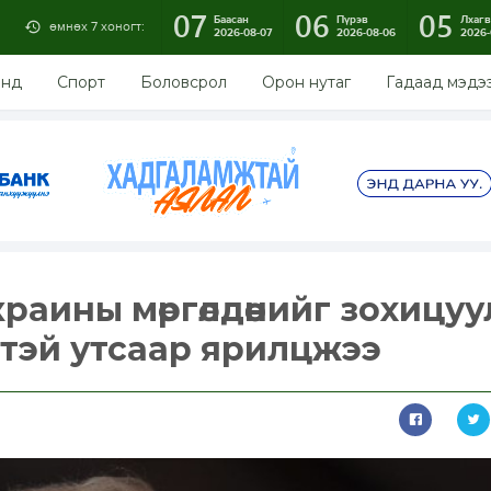
07
06
05
Баасан
Пүрэв
Лхагв
өмнөх 7 хоногт:
2026-08-07
2026-08-06
2026-
энд
Спорт
Боловсрол
Орон нутаг
Гадаад мэдэ
раины мөргөлдөөнийг зохицуу
тэй утсаар ярилцжээ