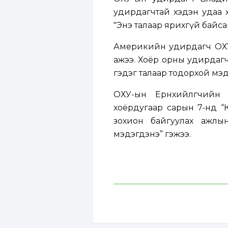
удирдагчтай хэдэн удаа 
"Энэ талаар ярихгүй байса
Америкийн удирдагч ОХУ-
ажээ. Хоёр орны удирдагч Т
гэдэг талаар тодорхой мэд
ОХУ-ын Ерөнхийлөгчий
хоёрдугаар сарын 7-нд 
зохион байгуулах ажлы
мэдэгдэнэ” гэжээ.