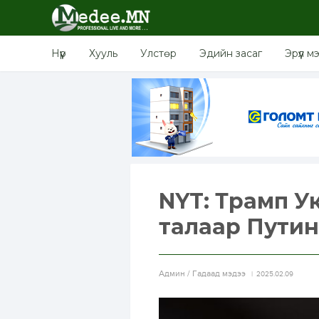
Нүүр
Хууль
Улстөр
Эдийн засаг
Эрүүл м
NYT: Трамп Ук
талаар Путин
Aдмин / Гадаад мэдээ
2025.02.09