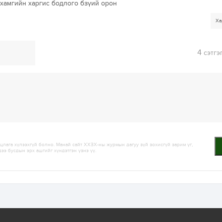
хамгийн харгис бодлого бзүий орон
Ха
4
сэтгэ
лага хүлээхгүй болно. Манай сайт ХХЗХ-ны журмын дагуу зүй зохисгүй зарим үг,
дээ бусдын эрх ашгийг хүндэтгэн үзнэ үү.