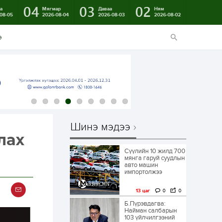
04
03
02
а
Мягмар
Даваа
Ням
08-05
2026-08-04
2026-08-03
2026-08-02
э
Шинэ мэдээ
лах
Сүүлийн 10 жилд 700
мянга гаруй суудлын
авто машин
импортолжээ
13 цаг
0
0
Б.Пүрэвдагва:
Найман салбарын
103 үйлчилгээний