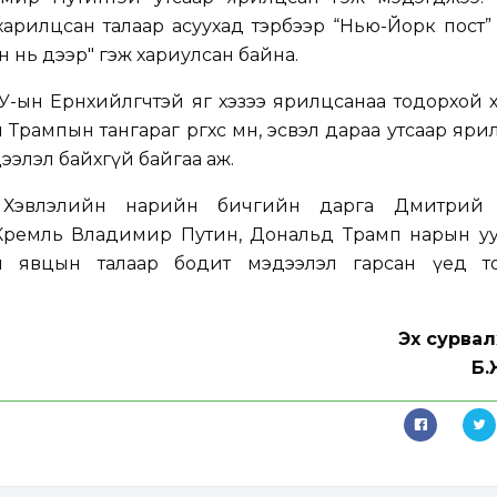
харилцсан талаар асуухад тэрбээр “Нью-Йорк пост
н нь дээр" гэж хариулсан байна.
ын Ерөнхийлөгчтэй яг хэзээ ярилцсанаа тодорхой 
рампын тангараг өргөхөөс өмнө, эсвэл дараа утсаар яри
ээлэл байхгүй байгаа аж.
н Хэвлэлийн нарийн бичгийн дарга Дмитрий
“Кремль Владимир Путин, Дональд Трамп нарын уу
н явцын талаар бодит мэдээлэл гарсан үед т
Эх сурвал
Б.