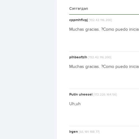
Сэтгэгдэл
cppmhflvpj
[192.42.116.200]
Muchas gracias. ?Como puedo inicia
plhbaofzih
[192.42.116.200]
Muchas gracias. ?Como puedo inicia
Putin uheesei
[172.226.164.56]
Uh,uh
Irgen
[66.181.188.77]