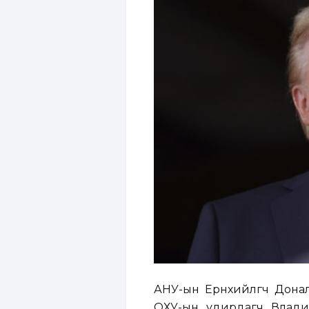
АНУ-ын Ерөнхийлөгч Донал
ОХУ-ын удирдагч Влади