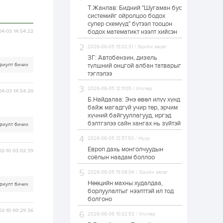
Т.Жанлав: Бидний "Шугаман бус
Н.Номтойбаяр:
системийг ойролцоо бодох
Аймгуудад
супер схемүүд" бүтээл тооцон
тулгамдаж буй
асуудлуудыг долоо
бодох математикт нээлт хийсэн
04-03 14:54:22
хоног бүр Засгийн
газрын...
2026-08-05 15:02:31 / Эдийн засаг
1 өдөр
0
0
ЗГ: Автобензин, дизель
УИХ-ын дарга
риулт бичих
түлшний онцгой албан татварыг
С.Бямбацогт төрийг
тэглэлээ
төлөөлөн Сутай
хайрхны тэнгэрийг
2026-08-05 12:11:05 / Улстөр
тахих төрийн
04-03 14:54:20
тахилгад оролцлоо
Б.Найдалаа: Энэ өвөл илүү хүнд
1 өдөр
3
0
байж магадгүй учир төр, эрчим
хүчний байгууллагууд, иргэд
“Хотын дарга сонсож
байна” 150150 тусгай
бэлтгэлээ сайн хангах нь зүйтэй
риулт бичих
дугаарыг
наймдугаар сарын
2026-08-05 12:57:50 / Нүүр
14-нөөс ажиллуулж...
Европ дахь монголчуудын
02-10 03:02:39
1 өдөр
0
0
соёлын наадам боллоо
“Чингис хаан” олон
2026-08-05 15:06:04 / Эдийн засаг
улсын нисэх буудал
руу нийтийн тээврийн
Нөөцийн махны худалдаа,
риулт бичих
автобус 24 цагаар
борлуулалтыг нээлттэй ил тод
үйлчилж байна
болгоно
1 өдөр
1
0
02-10 00:29:36
2026-08-06 10:32:53 / Улстөр
Нийслэлийн