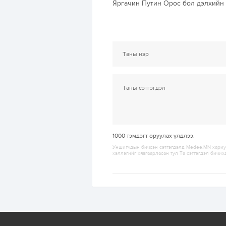
Яргачин Путин Орос бол дэлхийн 
1000
тэмдэгт оруулах үлдлээ.
Уншигчдын бичсэн сэтгэгдэлд Medee.MN хариуц
хэллэгийг хязгаарласан тул Та сэтгэгдэл бичих