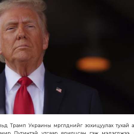
ьд Трамп Украины мөргөлдөөнийг зохицуулах тухай 
мир Путинтэй утсаар ярилцсан гэж мэдэгджээ.