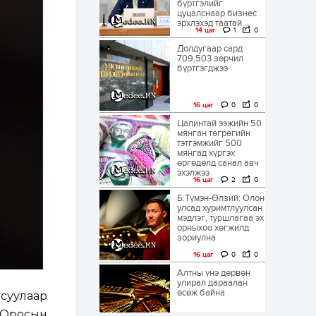
бүртгэлийг
цуцалснаар бизнес
эрхлэхэд таатай...
14 цаг
1
0
Долдугаар сард
709.503 зөрчил
бүртгэгджээ
16 цаг
0
0
Цалинтай ээжийн 50
мянган төгрөгийн
тэтгэмжийг 500
мянгад хүргэх
өргөдөлд санал авч
эхэлжээ
16 цаг
2
0
Б.Түмэн-Өлзий: Олон
улсад хуримтлуулсан
мэдлэг, туршлагаа эх
орныхоо хөгжилд
зориулна
16 цаг
0
0
Алтны үнэ дөрвөн
улирал дараалан
өсөж байна
асуулаар
 Оросын