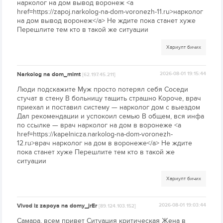
нарколог на дом вывод воронеж <a
href=https://zapoj.narkolog-na-dom-voronezh-11.ru>нарколог
на дом вывод воронеж</a> Не ждите пока станет хуже
Перешлите тем кто в такой же ситуации
Хариулт бичих
Narkolog na dom_mimt
2026-08-01 19:15:44
[62.197.45.211]
Люди подскажите Муж просто потерял себя Соседи
стучат в стену В больницу тащить страшно Короче, врач
приехал и поставил систему — нарколог дом с выездом
Дал рекомендации и успокоил семью В общем, вся инфа
по ссылке — врач нарколог на дом в воронеже <a
href=https://kapelnicza.narkolog-na-dom-voronezh-
12.ru>врач нарколог на дом в воронеже</a> Не ждите
пока станет хуже Перешлите тем кто в такой же
ситуации
Хариулт бичих
Vivod iz zapoya na domy_jrEr
2026-08-01 19:03:44
[89.124.103.152]
Самара, всем привет Ситуация критическая Жена в