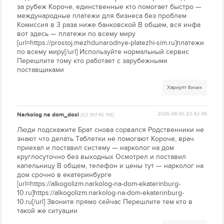
за рубеж Короче, единственные кто помогает быстро —
международные платежи для бизнеса без проблем
Комиссия в 3 раза ниже банковской В общем, вся инфа
вот здесь — платежи по всему миру
[url=https://prostoj.mezhdunarodnye-platezhi-sim.ru]платежи
по всему миру[/url] Используйте нормальный сервис
Перешлите тому кто работает с зарубежными
поставщиками
Хариулт бичих
Narkolog na dom_dosl
2026-08-05 23:42:48
[62.197.45.116]
Люди подскажите Брат снова сорвался Родственники не
знают что делать Таблетки не помогают Короче, врач
приехал и поставил систему — нарколог на дом
круглосуточно без выходных Осмотрел и поставил
капельницу В общем, телефон и цены тут — нарколог на
дом срочно в екатеринбурге
[url=https://alkogolizm.narkolog-na-dom-ekaterinburg-
10.ru]https://alkogolizm.narkolog-na-dom-ekaterinburg-
10.ru[/url] Звоните прямо сейчас Перешлите тем кто в
такой же ситуации