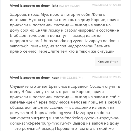
Vivod iz zapoya na domy_lqka
2026-08-04 06:59:48
[62.197.45.129]
Здорова, народ Муж просто потерял себя Жена в
истерике Нужна срочная помощь на дому Короче, врачи
приехали и поставили систему — вывод из запоя на
дому срочно Сняли ломку и стабилизировали состояние
В общем, телефон и цены тут — вывод из запоя
недорого <a href=https://narkolog.vyvod-iz-zapoya-na-domu-
samara-ghi.ru>вывод из запоя недорого</a> Звоните
прямо сейчас Перешлите тем кто в такой же ситуации
Хариулт бичих
Vivod iz zapoya na domy_xcpn
2026-08-04 03:29:45
[148.222.185.74]
Слушайте кто знает Брат снова сорвался Соседи стучат в
стену В больницу тащить страшно Короче, врачи
приехали и поставили систему — вывод из запоя в спб с
капельницей Через пару часов человек пришёл в себя В
общем, вся инфа по ссылке — выведение из запоя на
дому <a href=https://narkolog.vyvod-iz-zapoya-na-domu-
sankt-peterburg-mnq.ru>https://narkolog.vyvod-iz-zapoya-na-
domu-sankt-peterburg-mnq.ru</a> Вывод из запоя на дому
— это реальный выход Перешлите тем кто в такой же