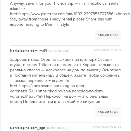
Anyway, save it for your Florida trip — miami exotic car rental
miami <a
href=https://www.pinterest.com/pin/1092122978537075864>https:
Stay away from those shady rental places Share this with
anyone heading to Miami in style
Хариулт бичих
Narkolog na dom_mxPl
2026-08-02 13:37:12
[62.197.45.208]
Здорова, народ Отец не выходит из штопора Соседи
стучат в стену Таблетки не помогают Короче, только это
реально спасло — нарколога на дом по вызову Осмотрел
и поставил капельницу В общем, жмите чтобы сохранить
— вызов нарколога +на дом <a
href=https://kodirovanie.narkolog-na-dom-
voronezh15.ru>https://kodirovanie.narkolog-na-dom-
voronezh15.ru</a> Нарколог на дом — это реальный
выход Перешлите тем кто в такой же ситуации
Хариулт бичих
Narkolog na dom_zjpt
2026-08-02 09:14:29
[87.199.205.156]