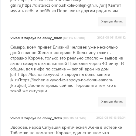
gtn.ru]https://distanczionno.shkola-onlajn-gtn.ru[/url] Хватит
мучить себя и ребёнка Перешлите другим родителям
Хариулт бичих
Vivod iz zapoya na domy_thMn
2026-08-05 17:06:12
[62.197.45.208]
Самара, всем привет Близкий человек уже несколько
дней в запое Жена в истерике В больницу тащить
страшно Короче, только это реально спасло — вывод из
запоя самара с капельницей Приехали через 40 минут В
общем, вся инфа по ссылке — запой врач на дом
[url=https://lechenie.vyvod-iz-zapoya-na-domu-samara-
jkl.ru]https://lechenie.vyvod-iz-zapoya-na-domu-samara-
jkl.ru[/url] Звоните прямо сейчас Перешлите тем кто в
такой же ситуации
Хариулт бичих
Vivod iz zapoya na domy_dvEn
2026-08-05 16:55:34
[185.115.34.240]
Здорова, народ Ситуация критическая Жена в истерике
Таблетки не помогают Короче, единственное что