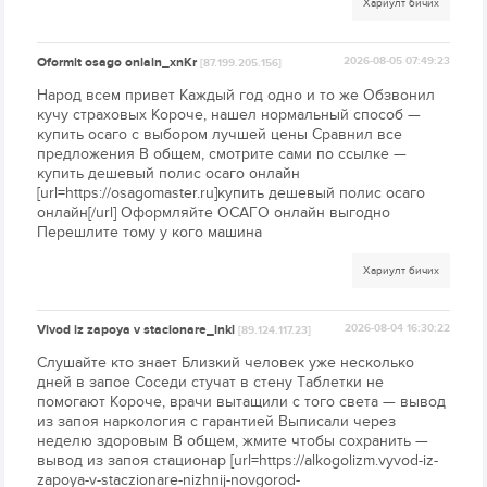
Хариулт бичих
Oformit osago onlain_xnKr
2026-08-05 07:49:23
[87.199.205.156]
Народ всем привет Каждый год одно и то же Обзвонил
кучу страховых Короче, нашел нормальный способ —
купить осаго с выбором лучшей цены Сравнил все
предложения В общем, смотрите сами по ссылке —
купить дешевый полис осаго онлайн
[url=https://osagomaster.ru]купить дешевый полис осаго
онлайн[/url] Оформляйте ОСАГО онлайн выгодно
Перешлите тому у кого машина
Хариулт бичих
Vivod iz zapoya v stacionare_lnkl
2026-08-04 16:30:22
[89.124.117.23]
Слушайте кто знает Близкий человек уже несколько
дней в запое Соседи стучат в стену Таблетки не
помогают Короче, врачи вытащили с того света — вывод
из запоя наркология с гарантией Выписали через
неделю здоровым В общем, жмите чтобы сохранить —
вывод из запоя стационар [url=https://alkogolizm.vyvod-iz-
zapoya-v-staczionare-nizhnij-novgorod-