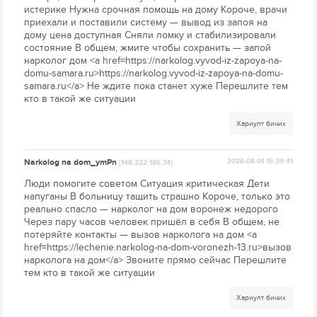
истерике Нужна срочная помощь на дому Короче, врачи
приехали и поставили систему — вывод из запоя на
дому цена доступная Сняли ломку и стабилизировали
состояние В общем, жмите чтобы сохранить — запой
нарколог дом <a href=https://narkolog.vyvod-iz-zapoya-na-
domu-samara.ru>https://narkolog.vyvod-iz-zapoya-na-domu-
samara.ru</a> Не ждите пока станет хуже Перешлите тем
кто в такой же ситуации
Хариулт бичих
Narkolog na dom_ymPn
2026-08-01 15:39:41
[148.222.185.74]
Люди помогите советом Ситуация критическая Дети
напуганы В больницу тащить страшно Короче, только это
реально спасло — нарколог на дом воронеж недорого
Через пару часов человек пришёл в себя В общем, не
потеряйте контакты — вызов нарколога на дом <a
href=https://lechenie.narkolog-na-dom-voronezh-13.ru>вызов
нарколога на дом</a> Звоните прямо сейчас Перешлите
тем кто в такой же ситуации
Хариулт бичих