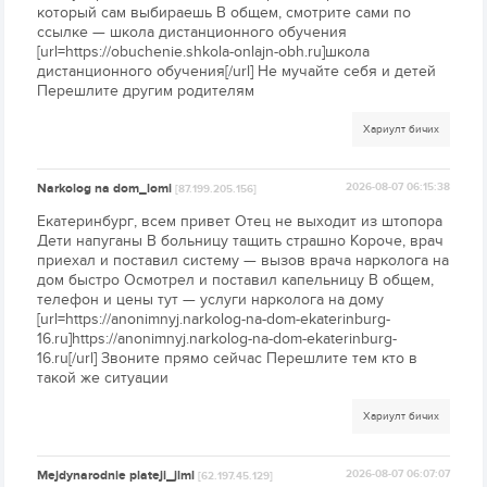
который сам выбираешь В общем, смотрите сами по
ссылке — школа дистанционного обучения
[url=https://obuchenie.shkola-onlajn-obh.ru]школа
дистанционного обучения[/url] Не мучайте себя и детей
Перешлите другим родителям
Хариулт бичих
Narkolog na dom_lomi
2026-08-07 06:15:38
[87.199.205.156]
Екатеринбург, всем привет Отец не выходит из штопора
Дети напуганы В больницу тащить страшно Короче, врач
приехал и поставил систему — вызов врача нарколога на
дом быстро Осмотрел и поставил капельницу В общем,
телефон и цены тут — услуги нарколога на дому
[url=https://anonimnyj.narkolog-na-dom-ekaterinburg-
16.ru]https://anonimnyj.narkolog-na-dom-ekaterinburg-
16.ru[/url] Звоните прямо сейчас Перешлите тем кто в
такой же ситуации
Хариулт бичих
Mejdynarodnie plateji_jlml
2026-08-07 06:07:07
[62.197.45.129]