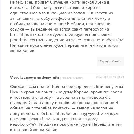
Питер, всем привет Ситуация критическая Жена в
истерике В больницу тащить страшно Короче,
единственное что вытащило из запоя — вывести из
запоя санкт петербург эффективно Сняли ломку и
стабилизировали состояние В общем, вся инфа по
ссылке — выведение из запоя санкт петербург <a
href=https://kapelnicza.vyvod-iz-zapoya-na-domu-sankt-
peterburg-xyt.ru>выведение из запоя санкт петербург</a>
Не ждите пока станет хуже Перешлите тем кто в такой
же ситуации
Хариулт бичих
Vivod iz zapoya na domy_ufsr
2026-08-02 19:31:21
[146.103.109.89]
Самара, всем привет Брат снова сорвался Дети напуганы
Нужна срочная помощь на дому Короче, врачи приехали
и поставили систему — вывод из запоя недорого с
выездом Сняли ломку и стабилизировали состояние В
общем, не потеряйте контакты — вывод из запоя на
дому недорого <a href=https://anonimnyj.vyvod-iz-zapoya-
na-domu-samara-1.ru>вывод из запоя на дому
недорого</a> Не ждите пока станет хуже Перешлите тем
кто в такой же ситуации