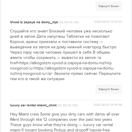
Хариулт бичих
Vivod iz zapoya na domy_rzpl
2026-08-02 15:51:34
[62.197.45.116]
Слушайте кто знает Близкий человек уже несколько
дней в запое Дети напуганы Таблетки не помогают
Короче, врачи приехали и поставили систему —
выведение из запоя на дому нижний новгород быстро
Через пару часов человек пришёл в себя В общем,
жмите чтобы сохранить — вывести из запоя <a
href=https://alkogolizm.vyvod-iz-zapoya-na-domu-nizhnij-
novgorod.ru>https://alkogolizm.vyvod-iz-zapoya-na-domu-
nizhnij-novgorod.ru</a> Звоните прямо сейчас Перешлите
тем кто в такой же ситуации
Хариулт бичих
luxury car rental miami_xhmt
2026-08-02 14:43:48
[62.197.45.129]
Hey Miami crew Some give you dirty cars with dents all over
Went through like 12 companies over the past two years
These guys know what they're doing — luxury car rental
miami fl instant booking Pickup and dropoff hassle-free