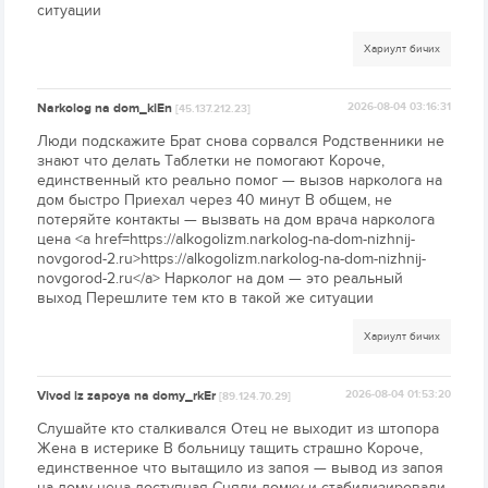
ситуации
Хариулт бичих
Narkolog na dom_kiEn
2026-08-04 03:16:31
[45.137.212.23]
Люди подскажите Брат снова сорвался Родственники не
знают что делать Таблетки не помогают Короче,
единственный кто реально помог — вызов нарколога на
дом быстро Приехал через 40 минут В общем, не
потеряйте контакты — вызвать на дом врача нарколога
цена <a href=https://alkogolizm.narkolog-na-dom-nizhnij-
novgorod-2.ru>https://alkogolizm.narkolog-na-dom-nizhnij-
novgorod-2.ru</a> Нарколог на дом — это реальный
выход Перешлите тем кто в такой же ситуации
Хариулт бичих
Vivod iz zapoya na domy_rkEr
2026-08-04 01:53:20
[89.124.70.29]
Слушайте кто сталкивался Отец не выходит из штопора
Жена в истерике В больницу тащить страшно Короче,
единственное что вытащило из запоя — вывод из запоя
на дому цена доступная Сняли ломку и стабилизировали