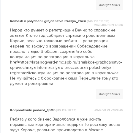
Хариулт бичих
Pomosh v polychenii grajdanstva Izrailya_zhen
[146.103.115.115]
2026-08-01 09:40:06
Народ кто думает о репатриации Вечно то справок не
хватает Кто-то год собирает справки о родственниках
Короче, реально толковые ребята — репатриация
евреев по закону о возвращении Собеседование
прошло гладко В общем, сохраняйте себе —
консультация по репатриации в израиль <a
href=https://krasnogvard-nmc.spb.ru/izrailskoe-grazhdanstvo-
spravochnaya-informacziya-o-proczedurah-polucheniya-i-
registraczii>консультация по репатриации в израиль</a>
Не мучайтесь с бюрократией сами Перешлите тому кто
думает о репатриации
Хариулт бичих
Korporativnie podarki_tpMn
2026-08-01 07:08:26
[89.124.117.23]
Ребята у кого бизнес Задолбался я уже искать
нормальные корпоративные подарки То доставку месяц
ждут Короче, реальное производство в Москве —