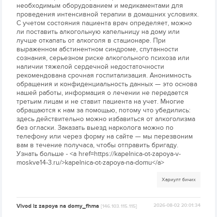
необходимым оборудованием и медикаментами для
проведения интенсивной терапии в домашних условиях.
С учетом состояния пациента врач определяет, можно
ли поставить алкогольную капельницу на дому или
лучше откапать от алкоголя в стационаре. При
выраженном абстинентном синдроме, спутанности
сознания, серьезном риске алкогольного психоза или
наличии тяжелой сердечной недостаточности
рекомендована срочная госпитализация. Анонимность
обращения и конфиденциальность данных — это основа
нашей работы, информация о лечении не передается
третьим лицам и не ставит пациента на учет. Многие
обращаются к нам за помощью, потому что убедились:
здесь действительно можно избавиться от алкоголизма
без огласки. Заказать выезд нарколога можно по
телефону или через форму на сайте — мы перезвоним
вам в течение получаса, чтобы отправить бригаду.
Узнать больше - <a href=https://kapelnica-ot-zapoya-v-
moskve14-3.ru/>kapelnica-ot-zapoya-na-domu</a>
Хариулт бичих
Vivod iz zapoya na domy_fhma
2026-08-02 20:01:34
[146.103.115.115]