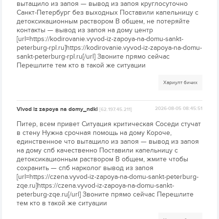
вытащило из запоя — вывод из запоя круглосуточно
Санкт-Петербург без выходных Поставили капельницу с
детоксикационным раствором В общем, не потеряйте
контакты — вывод из запоя на дому центр
[url=https://kodirovanie.vyvod-iz-zapoya-na-domu-sankt-
peterburg-rpl.ru]https://kodirovanie.vyvod-iz-zapoya-na-domu-
sankt-peterburg-rpl.ru[/url] Звоните прямо сейчас
Перешлите тем кто в такой же ситуации
Хариулт бичих
Vivod iz zapoya na domy_ndki
2026-08-05 08:45:51
[62.197.45.211]
Питер, всем привет Ситуация критическая Соседи стучат
в стену Нужна срочная помощь на дому Короче,
единственное что вытащило из запоя — вывод из запоя
на дому спб качественно Поставили капельницу с
детоксикационным раствором В общем, жмите чтобы
сохранить — спб нарколог вывод из запоя
[url=https://czena.vyvod-iz-zapoya-na-domu-sankt-peterburg-
zqe.ru]https://czena.vyvod-iz-zapoya-na-domu-sankt-
peterburg-zqe.ru[/url] Звоните прямо сейчас Перешлите
тем кто в такой же ситуации