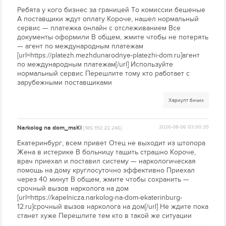
Ребята у кого бизнес за границей То комиссии бешеные
А поставщики ждут оплату Короче, нашел нормальный
сервис — платежка онлайн с отслеживанием Все
документы оформили В общем, жмите чтобы не потерять
— агент по международным платежам
[url=https://platezh.mezhdunarodnye-platezhi-dom.ru]агент
по международным платежам[/url] Используйте
нормальный сервис Перешлите тому кто работает с
зарубежными поставщиками
Хариулт бичих
Narkolog na dom_msKl
2026-08-06 03:00:25
[185.192.22.246]
Екатеринбург, всем привет Отец не выходит из штопора
Жена в истерике В больницу тащить страшно Короче,
врач приехал и поставил систему — наркологическая
помощь на дому круглосуточно эффективно Приехал
через 40 минут В общем, жмите чтобы сохранить —
срочный вызов нарколога на дом
[url=https://kapelnicza.narkolog-na-dom-ekaterinburg-
12.ru]срочный вызов нарколога на дом[/url] Не ждите пока
станет хуже Перешлите тем кто в такой же ситуации