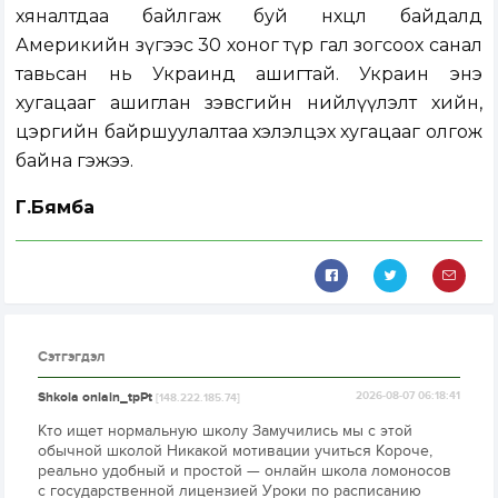
хяналтдаа байлгаж буй нөхцөл байдалд
Америкийн зүгээс 30 хоног түр гал зогсоох санал
тавьсан нь Украинд ашигтай. Украин энэ
хугацааг ашиглан зэвсгийн нийлүүлэлт хийн,
цэргийн байршуулалтаа хэлэлцэх хугацааг олгож
байна гэжээ.
Г.Бямба
Сэтгэгдэл
Shkola onlain_tpPt
2026-08-07 06:18:41
[148.222.185.74]
Кто ищет нормальную школу Замучились мы с этой
обычной школой Никакой мотивации учиться Короче,
реально удобный и простой — онлайн школа ломоносов
с государственной лицензией Уроки по расписанию