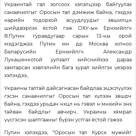
Украинтай гал зогсоох хэлэлцээр байгуулах
санаачилгыг Оросын тал дэмжиж байна, гэхдээ
нарийн тодорхой асуудлуудыг зөвшилцөн
шийдвэрлэх ёстой гэж ОХУ-ын Ерөнхийлөгч
В.Путин гуравдугаар сарын 13-ны орой
мэдэгджээ. Путин мөн өдөр Москва хотноо
Беларусийн Ерөнхийлөгч Александр
Лукашенкотой уулзалт хийснийхээ дараа
хамтарсан хэвлэлийн бага хурал хийлгэх үеэрээ
хэлэхдээ,
Украины талтай дайсагнасан байдлаа эцэслүүлэх
гэсэн санаачилгыг Оросын тал хүлээн зөвшөөрч
байна, гэхдээ урьдач нөхцөл нь гэвэл өнө мөнхийн энх
тайван байдлыг авчирч, Украины хямрал
үүсгэсэн шалтгааныг бүрэн устгах ёстой гэжээ.
Путин хэлэхдээ, "Оросын тал Курск мужийг