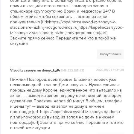
себя Дети напуганы В больницу тащить страшно Короче,
врачи вытащили с того света — вывод из запоя в
стационаре круглосуточно Врачи и медсёстры 24/7 В
общем, жмите чтобы сохранить — вывод из запоя
принудительно [url=https://kapelnicza.vyvod-iz-zapoya-v-
staczionare-nizhnij-novgorod-mqz.ru]https://kapelnicza.vyvod-
iz-zapoya-v-staczionare-nizhnij-novgorod-mqz.ru[/url]
Звоните прямо сейчас Перешлите тем кто в такой же
ситуации
Хариулт бичих
Vivod iz zapoya na domy_kgPr
2026-08-04 11:31:30
[148.222.185.43]
Нижний Новгород, всем привет Близкий человек уже
несколько дней в запое Дети напуганы Нужна срочная
помощь на дому Короче, единственное что вытащило из
запоя — вывод из запоя на дому цена нижний новгород
адекватная Приехали через 40 минут В общем, телефон
и цены тут — вывод из запоя на дому в нижнем
новгороде [url=https://kapelnicza.vyvod-iz-zapoya-na-domu-
nizhnij-novgorod.ru]вывод из запоя на дому в нижнем
новгороде[/url] Звоните прямо сейчас Перешлите тем кто
в такой же ситуации