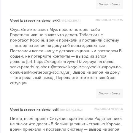
Хариулт бичих
Vivod iz zapoya na domy_pxKl
2026-08-04 11:02:15
[146.103.110.4]
Слушайте кто знает Муж просто потерял себя
Родственники не знают что делать Таблетки не
помогают Короче, врачи приехали и поставили систему
— вывод из запоя на дому спб цены адекватные
Поставили капельницу с детоксикационным раствором В
общем, не потеряйте контакты — вывод из запоя
дешево [url=https://alkogolizm.vyvod-iz-zapoya-na-domu-
sankt-peterburg-abc.ru]https://alkogolizm.vyvod-iz-zapoya-na-
domu-sankt-peterburg-abc.ru[/url] Вывод из запоя на дому
— это реальный выход Перешлите тем кто в такой же
ситуации
Хариулт бичих
Vivod iz zapoya na domy_ycKl
2026-08-04 10:06:56
[89.124.103.152]
Питер, всем привет Ситуация критическая Родственники
не знают что делать В больницу тащить страшно Короче,
врачи приехали и поставили систему — вывод из запоя