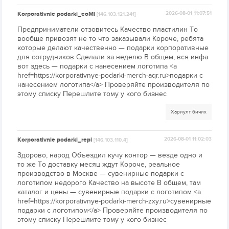
Korporativnie podarki_eoMl
2026-08-01 11:07:51
[146.103.121.241]
Предприниматели отзовитесь Качество пластилин То
вообще привозят не то что заказывали Короче, ребята
которые делают качественно — подарки корпоративные
для сотрудников Сделали за неделю В общем, вся инфа
вот здесь — подарки с нанесением логотипа <a
href=https://korporativnye-podarki-merch-aqr.ru>подарки с
нанесением логотипа</a> Проверяйте производителя по
этому списку Перешлите тому у кого бизнес
Хариулт бичих
Korporativnie podarki_repi
2026-08-01 11:02:03
[146.103.110.4]
Здорово, народ Объездил кучу контор — везде одно и
то же То доставку месяц ждут Короче, реальное
производство в Москве — сувенирные подарки с
логотипом недорого Качество на высоте В общем, там
каталог и цены — сувенирные подарки с логотипом <a
href=https://korporativnye-podarki-merch-zxy.ru>сувенирные
подарки с логотипом</a> Проверяйте производителя по
этому списку Перешлите тому у кого бизнес