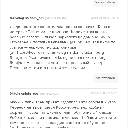
Хариулт бичих
Narkolog na dom_olSi
2026-08-05 21:15:48
[146.103.115.115]
Люди помогите советом Брат снова сорвался Жена в
истерике Таблетки не помогают Короче, только это
реально спасло — вызов нарколога на дом анонимно
Осмотрел и поставил капельницу В общем, вся инфа по
ссылке — нарколог на дом клиника
[url=https://kodirovanie.narkolog-na-dom-ekaterinburg-
15.ru]https://kodirovanie.narkolog-na-dom-ekaterinburg-
15.ru[/url] Нарколог на дом — это реальный выход
Перешлите тем кто в такой же ситуации
Хариулт бичих
Shkola onlain_eosl
2026-08-05 21:15:45
[89.124.70.29]
Мамы и папы всем привет Задолбали эти сборы в 7 утра
Ребёнок не высыпается Короче, реально удобный
формат — средняя школа онлайн обучение с 1 класса
Ребёнок реально понимает материал В общем, смотрите
сами по ссылке — школа дистанционное обучение
[url=https://distanczionno.shkola-onlajn-