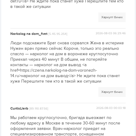
def.ru</a> Не ждите пока станет хуже Перешлите тем кто
в такой же ситуации
Хариулт бичих
Narkolog na dom_fvet
2026-08-03 06:29:46
[5.45.95.254]
Люди подскажите Брат снова сорвался Жена в истерике
Нужен врач прямо сейчас Короче, только это реально
спасло — нарколог на дом в воронеже круглосуточно
Приехал через 40 минут В общем, не потеряйте
контакты — нарколог на дом вывод <a
href=https://czena.narkolog-na-dom-voronezh-
14.ru>нарколог на дом вывод</a> Не ждите пока станет
хуже Перешлите тем кто в такой же ситуации
Хариулт бичих
CurtisLierb
2026-08-03 00:03:18
[89.110.87.56]
Мы работаем круглосуточно, бригада выезжает по
любому адресу в Москве в течение 30-60 минут после
оформления заявки. Врач-нарколог приедет на
специализированном транспорте, оснащенном