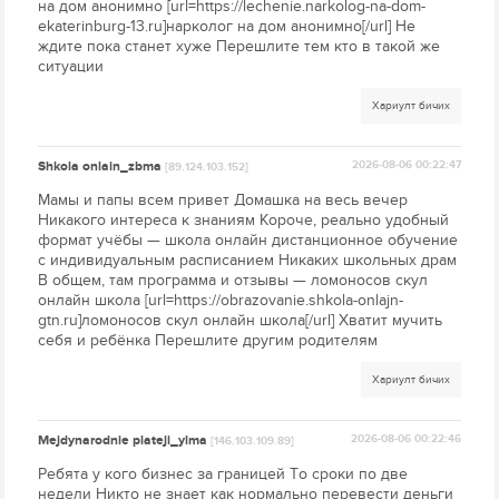
на дом анонимно [url=https://lechenie.narkolog-na-dom-
ekaterinburg-13.ru]нарколог на дом анонимно[/url] Не
ждите пока станет хуже Перешлите тем кто в такой же
ситуации
Хариулт бичих
Shkola onlain_zbma
2026-08-06 00:22:47
[89.124.103.152]
Мамы и папы всем привет Домашка на весь вечер
Никакого интереса к знаниям Короче, реально удобный
формат учёбы — школа онлайн дистанционное обучение
с индивидуальным расписанием Никаких школьных драм
В общем, там программа и отзывы — ломоносов скул
онлайн школа [url=https://obrazovanie.shkola-onlajn-
gtn.ru]ломоносов скул онлайн школа[/url] Хватит мучить
себя и ребёнка Перешлите другим родителям
Хариулт бичих
Mejdynarodnie plateji_ylma
2026-08-06 00:22:46
[146.103.109.89]
Ребята у кого бизнес за границей То сроки по две
недели Никто не знает как нормально перевести деньги