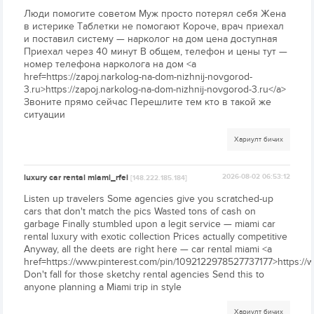
Люди помогите советом Муж просто потерял себя Жена
в истерике Таблетки не помогают Короче, врач приехал
и поставил систему — нарколог на дом цена доступная
Приехал через 40 минут В общем, телефон и цены тут —
номер телефона нарколога на дом <a
href=https://zapoj.narkolog-na-dom-nizhnij-novgorod-
3.ru>https://zapoj.narkolog-na-dom-nizhnij-novgorod-3.ru</a>
Звоните прямо сейчас Перешлите тем кто в такой же
ситуации
Хариулт бичих
luxury car rental miami_rfei
2026-08-02 06:53:12
[148.222.185.184]
Listen up travelers Some agencies give you scratched-up
cars that don't match the pics Wasted tons of cash on
garbage Finally stumbled upon a legit service — miami car
rental luxury with exotic collection Prices actually competitive
Anyway, all the deets are right here — car rental miami <a
href=https://www.pinterest.com/pin/1092122978527737177>https:/
Don't fall for those sketchy rental agencies Send this to
anyone planning a Miami trip in style
Хариулт бичих