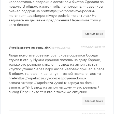
корпоративные подарки с логотипом быстро Сделали за
неделю В общем, жмите чтобы не потерять — сувениры
бизнес подарки <a href=https://korporativnye-podarki-
merch.ru>https://korporativnye-podarki-merch.ru</a> Не
ведитесь на дешёвые предложения Перешлите тому у
кого бизнес
Хариулт бичих
Vivod iz zapoya na domy_dhKl
2026-08-01 01:52:26
[87.199.205.156]
Люди помогите советом Брат снова сорвался Соседи
стучат в стену Нужна срочная помощь на дому Короче,
только это реально спасло — вывод из запоя самара
круглосуточно Через пару часов человек пришёл в себя
В общем, телефон и цены тут — запой нарколог дом <a
href=https://kapelnicza.vyvod-iz-zapoya-na-domu-
samara.ru>https://kapelnicza.vyvod-iz-zapoya-na-domu-
samara.ru</a> Вывод из запоя на дому — это реальный
выход Перешлите тем кто в такой же ситуации
Хариулт бичих