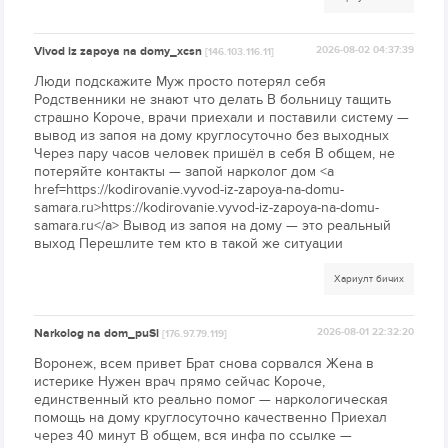
Vivod iz zapoya na domy_xcsn
2026-08-02 04:37:39
[146.103.116.11]
Люди подскажите Муж просто потерял себя
Родственники не знают что делать В больницу тащить
страшно Короче, врачи приехали и поставили систему —
вывод из запоя на дому круглосуточно без выходных
Через пару часов человек пришёл в себя В общем, не
потеряйте контакты — запой нарколог дом <a
href=https://kodirovanie.vyvod-iz-zapoya-na-domu-
samara.ru>https://kodirovanie.vyvod-iz-zapoya-na-domu-
samara.ru</a> Вывод из запоя на дому — это реальный
выход Перешлите тем кто в такой же ситуации
Хариулт бичих
Narkolog na dom_puSl
2026-08-01 22:32:20
[176.97.79.119]
Воронеж, всем привет Брат снова сорвался Жена в
истерике Нужен врач прямо сейчас Короче,
единственный кто реально помог — наркологическая
помощь на дому круглосуточно качественно Приехал
через 40 минут В общем, вся инфа по ссылке —