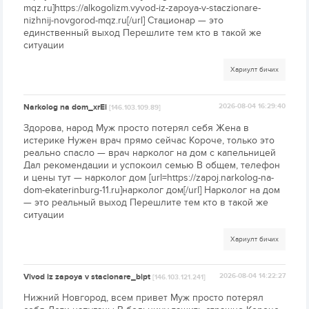
mqz.ru]https://alkogolizm.vyvod-iz-zapoya-v-staczionare-
nizhnij-novgorod-mqz.ru[/url] Стационар — это
единственный выход Перешлите тем кто в такой же
ситуации
Хариулт бичих
Narkolog na dom_xrEi
2026-08-04 16:29:40
[146.103.109.89]
Здорова, народ Муж просто потерял себя Жена в
истерике Нужен врач прямо сейчас Короче, только это
реально спасло — врач нарколог на дом с капельницей
Дал рекомендации и успокоил семью В общем, телефон
и цены тут — нарколог дом [url=https://zapoj.narkolog-na-
dom-ekaterinburg-11.ru]нарколог дом[/url] Нарколог на дом
— это реальный выход Перешлите тем кто в такой же
ситуации
Хариулт бичих
Vivod iz zapoya v stacionare_bipt
2026-08-04 14:22:27
[146.103.121.241]
Нижний Новгород, всем привет Муж просто потерял