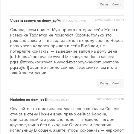
Хариулт бичих
Vivod iz zapoya na domy_zyPn
2026-08-06 02:58:37
[148.222.185.184]
Самара, всем привет Муж просто потерял себя Жена в
истерике Таблетки не помогают Короче, только это
реально спасло — вывод из запоя на дому срочно Через
пару часов человек пришёл в себя В общем, не
потеряйте контакты — выведение запоя на дому цена
[url=https://kodirovanie.vyvod-iz-zapoya-na-domu-samara-
pqr.ru]https://kodirovanie.vyvod-iz-zapoya-na-domu-samara-
pqr.ru[/url] Звоните прямо сейчас Перешлите тем кто в
такой же ситуации
Хариулт бичих
Narkolog na dom_oeEi
2026-08-06 01:17:10
[146.103.116.11]
Слушайте кто сталкивался Брат снова сорвался Соседи
стучат в стену Нужен врач прямо сейчас Короче,
единственный кто реально помог — нарколог на дом
круглосуточно без выходных Осмотрел и поставил
капельницу В общем, жмите чтобы сохранить — нарколог