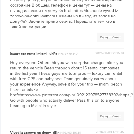
состояние В общем, телефон и цены тут — цены на
вывод из запоя на дому <a href=https://lechenie.vyvod-iz-
zapoya-na-domu-samara.ru>цены на вывод из запоя на
дому</a> Звоните прямо сейчас Перешлите тем кто в
такой же ситуации
Хариулт бичих
luxury car rental miami_ukPa
2026-08-03 21:25:01
[176.97.79.140]
Hey everyone Others hit you with surprise charges after you
return the vehicle Been through about 15 rental companies
in the last year These guys are total pros — luxury car rental
with free GPS and baby seat Team genuinely cares about
your experience Anyway, save it for your trip — miami beach
fl car rentals <a
href=https://www.pinterest.com/pin/1092122978527738392>https:
Go with people who actually deliver Pass this on to anyone
heading to Miami in style
Хариулт бичих
Vivod iz zapoya na domy_tiKn
2026-08-03 17:13:45
[146.103.116.11]