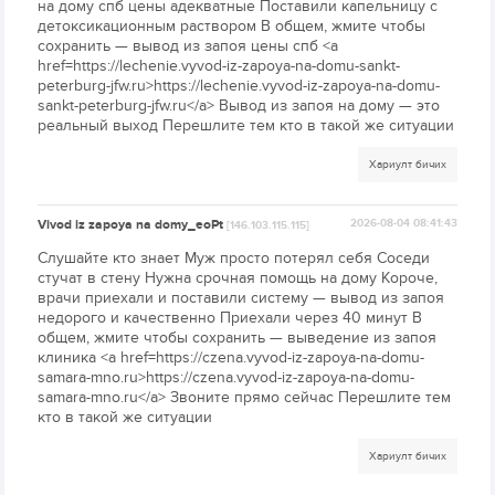
на дому спб цены адекватные Поставили капельницу с
детоксикационным раствором В общем, жмите чтобы
сохранить — вывод из запоя цены спб <a
href=https://lechenie.vyvod-iz-zapoya-na-domu-sankt-
peterburg-jfw.ru>https://lechenie.vyvod-iz-zapoya-na-domu-
sankt-peterburg-jfw.ru</a> Вывод из запоя на дому — это
реальный выход Перешлите тем кто в такой же ситуации
Хариулт бичих
Vivod iz zapoya na domy_eoPt
2026-08-04 08:41:43
[146.103.115.115]
Слушайте кто знает Муж просто потерял себя Соседи
стучат в стену Нужна срочная помощь на дому Короче,
врачи приехали и поставили систему — вывод из запоя
недорого и качественно Приехали через 40 минут В
общем, жмите чтобы сохранить — выведение из запоя
клиника <a href=https://czena.vyvod-iz-zapoya-na-domu-
samara-mno.ru>https://czena.vyvod-iz-zapoya-na-domu-
samara-mno.ru</a> Звоните прямо сейчас Перешлите тем
кто в такой же ситуации
Хариулт бичих