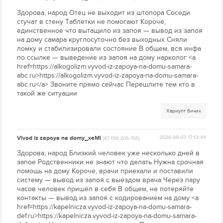
Здорова, народ Отец не выходит из штопора Соседи
стучат в стену Таблетки не помогают Короче,
единственное что вытащило из запоя — вывод из запоя
на дому самара круглосуточно без выходных Сняли
ломку и стабилизировали состояние В общем, вся инфа
по ссылке — выведение из запоя на дому нарколог <a
href=https://alkogolizm.vyvod-iz-zapoya-na-domu-samara-
abc.ru>https://alkogolizm.vyvod-iz-zapoya-na-domu-samara-
abc.ru</a> Звоните прямо сейчас Перешлите тем кто в
такой же ситуации
Хариулт бичих
Vivod iz zapoya na domy_xeMl
2026-08-03 17:13:44
[87.199.205.156]
Здорова, народ Близкий человек уже несколько дней в
запое Родственники не знают что делать Нужна срочная
помощь на дому Короче, врачи приехали и поставили
систему — вывод из запоя с выездом врача Через пару
часов человек пришёл в себя В общем, не потеряйте
контакты — вывод из запоя с кодированием на дому <a
href=https://kapelnicza.vyvod-iz-zapoya-na-domu-samara-
def.ru>https://kapelnicza.vyvod-iz-zapoya-na-domu-samara-