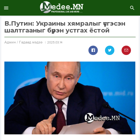
В.Путин: Украины хямралыг үүсгэсэн
шалтгааныг бүрэн устгах ёстой
Aдмин / Гадаад мэдээ
2025.03.14