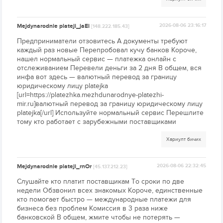
Mejdynarodnie plateji_jaEi
2026-08-06 23:16:17
[148.222.185.43]
Предприниматели отзовитесь А документы требуют
каждый раз новые Перепробовал кучу банков Короче,
нашел нормальный сервис — платежка онлайн с
отслеживанием Перевели деньги за 2 дня В общем, вся
инфа вот здесь — валютный перевод за границу
юридическому лицу platejka
[url=https://platezhka.mezhdunarodnye-platezhi-
mir.ru]валютный перевод за границу юридическому лицу
platejka[/url] Используйте нормальный сервис Перешлите
тому кто работает с зарубежными поставщиками
Хариулт бичих
Mejdynarodnie plateji_rnOr
2026-08-06 22:32:45
[45.137.212.23]
Слушайте кто платит поставщикам То сроки по две
недели Обзвонил всех знакомых Короче, единственные
кто помогает быстро — международные платежи для
бизнеса без проблем Комиссия в 3 раза ниже
банковской В общем, жмите чтобы не потерять —