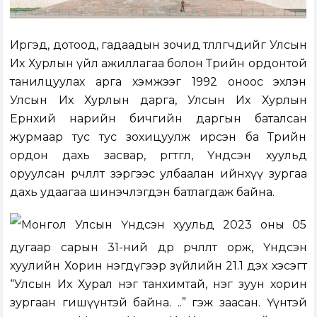
Иргэд, дотоод, гадаадын зочид төлөөлөгчдийг Улсын
Их Хурлын үйл ажиллагаа болон Төрийн ордонтой
танилцуулах арга хэмжээг 1992 оноос эхлэн
Улсын Их Хурлын дарга, Улсын Их Хурлын
Ерөнхий нарийн бичгийн даргын баталсан
журмаар тус тус зохицуулж ирсэн ба Төрийн
ордон дахь засвар, өргөтгөл, Үндсэн хуульд
оруулсан өөрчлөлт зэргээс улбаалан ийнхүү зургаа
дахь удаагаа шинэчлэгдэн батлагдаж байна.
Монгол Улсын Үндсэн хуульд 2023 оны 05
дугаар сарын 31-ний өдөр өөрчлөлт орж, Үндсэн
хуулийн Хорин нэгдүгээр зүйлийн 21.1 дэх хэсэгт
“Улсын Их Хурал нэг танхимтай, нэг зуун хорин
зургаан гишүүнтэй байна. ..” гэж заасан. Үүнтэй