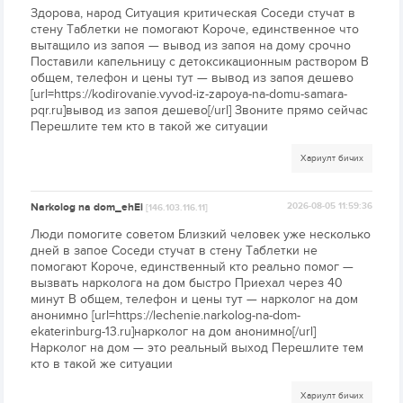
Здорова, народ Ситуация критическая Соседи стучат в
стену Таблетки не помогают Короче, единственное что
вытащило из запоя — вывод из запоя на дому срочно
Поставили капельницу с детоксикационным раствором В
общем, телефон и цены тут — вывод из запоя дешево
[url=https://kodirovanie.vyvod-iz-zapoya-na-domu-samara-
pqr.ru]вывод из запоя дешево[/url] Звоните прямо сейчас
Перешлите тем кто в такой же ситуации
Хариулт бичих
Narkolog na dom_ehEi
2026-08-05 11:59:36
[146.103.116.11]
Люди помогите советом Близкий человек уже несколько
дней в запое Соседи стучат в стену Таблетки не
помогают Короче, единственный кто реально помог —
вызвать нарколога на дом быстро Приехал через 40
минут В общем, телефон и цены тут — нарколог на дом
анонимно [url=https://lechenie.narkolog-na-dom-
ekaterinburg-13.ru]нарколог на дом анонимно[/url]
Нарколог на дом — это реальный выход Перешлите тем
кто в такой же ситуации
Хариулт бичих