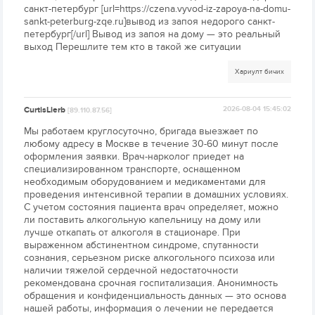
санкт-петербург [url=https://czena.vyvod-iz-zapoya-na-domu-
sankt-peterburg-zqe.ru]вывод из запоя недорого санкт-
петербург[/url] Вывод из запоя на дому — это реальный
выход Перешлите тем кто в такой же ситуации
Хариулт бичих
CurtisLierb
2026-08-04 15:45:02
[89.110.87.56]
Мы работаем круглосуточно, бригада выезжает по
любому адресу в Москве в течение 30-60 минут после
оформления заявки. Врач-нарколог приедет на
специализированном транспорте, оснащенном
необходимым оборудованием и медикаментами для
проведения интенсивной терапии в домашних условиях.
С учетом состояния пациента врач определяет, можно
ли поставить алкогольную капельницу на дому или
лучше откапать от алкоголя в стационаре. При
выраженном абстинентном синдроме, спутанности
сознания, серьезном риске алкогольного психоза или
наличии тяжелой сердечной недостаточности
рекомендована срочная госпитализация. Анонимность
обращения и конфиденциальность данных — это основа
нашей работы, информация о лечении не передается