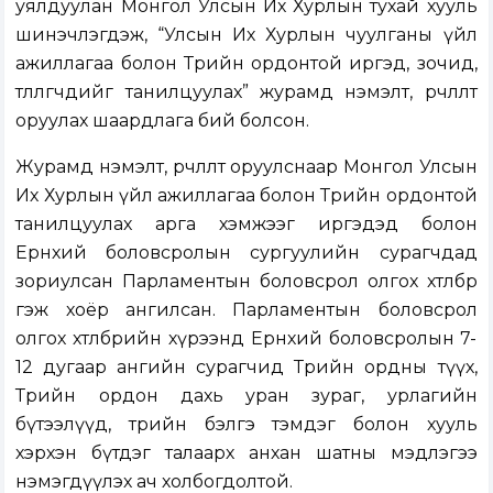
уялдуулан Монгол Улсын Их Хурлын тухай хууль
шинэчлэгдэж, “Улсын Их Хурлын чуулганы үйл
ажиллагаа болон Төрийн ордонтой иргэд, зочид,
төлөөлөгчдийг танилцуулах” журамд нэмэлт, өөрчлөлт
оруулах шаардлага бий болсон.
Журамд нэмэлт, өөрчлөлт оруулснаар Монгол Улсын
Их Хурлын үйл ажиллагаа болон Төрийн ордонтой
танилцуулах арга хэмжээг иргэдэд болон
Ерөнхий боловсролын сургуулийн сурагчдад
зориулсан Парламентын боловсрол олгох хөтөлбөр
гэж хоёр ангилсан. Парламентын боловсрол
олгох хөтөлбөрийн хүрээнд Ерөнхий боловсролын 7-
12 дугаар ангийн сурагчид Төрийн ордны түүх,
Төрийн ордон дахь уран зураг, урлагийн
бүтээлүүд, төрийн бэлгэ тэмдэг болон хууль
хэрхэн бүтдэг талаарх анхан шатны мэдлэгээ
нэмэгдүүлэх ач холбогдолтой.