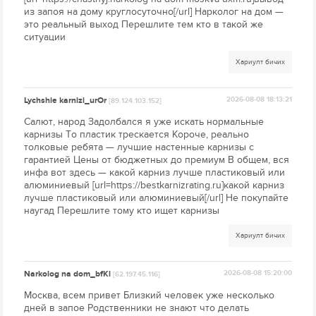
из запоя на дому круглосуточно[/url] Нарколог на дом —
это реальный выход Перешлите тем кто в такой же
ситуации
Хариулт бичих
Lychshie karnizi_urOr
2026-08-08 18:13:21
[89.124.103.152]
Салют, народ Задолбался я уже искать нормальные
карнизы То пластик трескается Короче, реально
толковые ребята — лучшие настенные карнизы с
гарантией Цены от бюджетных до премиум В общем, вся
инфа вот здесь — какой карниз лучше пластиковый или
алюминиевый [url=https://bestkarnizrating.ru]какой карниз
лучше пластиковый или алюминиевый[/url] Не покупайте
наугад Перешлите тому кто ищет карнизы
Хариулт бичих
Narkolog na dom_bfKl
2026-08-08 15:20:00
[62.197.45.116]
Москва, всем привет Близкий человек уже несколько
дней в запое Родственники не знают что делать