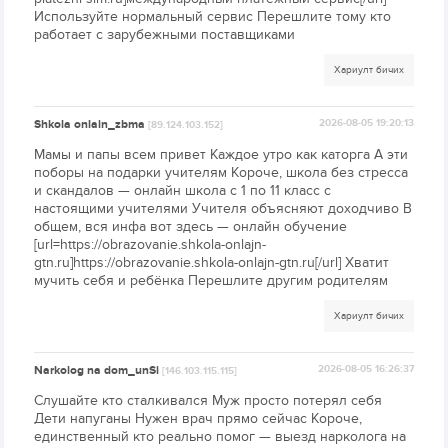
Используйте нормальный сервис Перешлите тому кто
работает с зарубежными поставщиками
Хариулт бичих
Shkola onlain_zbma
2026-08-05 19:20:13
[89.124.103.152]
Мамы и папы всем привет Каждое утро как каторга А эти
поборы на подарки учителям Короче, школа без стресса
и скандалов — онлайн школа с 1 по 11 класс с
настоящими учителями Учителя объясняют доходчиво В
общем, вся инфа вот здесь — онлайн обучение
[url=https://obrazovanie.shkola-onlajn-
gtn.ru]https://obrazovanie.shkola-onlajn-gtn.ru[/url] Хватит
мучить себя и ребёнка Перешлите другим родителям
Хариулт бичих
Narkolog na dom_unSi
2026-08-05 16:26:37
[146.103.115.115]
Слушайте кто сталкивался Муж просто потерял себя
Дети напуганы Нужен врач прямо сейчас Короче,
единственный кто реально помог — выезд нарколога на