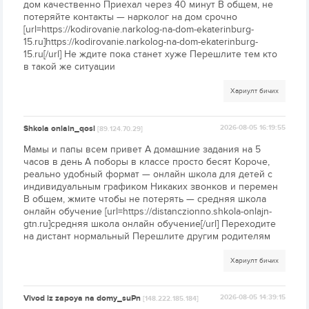
дом качественно Приехал через 40 минут В общем, не
потеряйте контакты — нарколог на дом срочно
[url=https://kodirovanie.narkolog-na-dom-ekaterinburg-
15.ru]https://kodirovanie.narkolog-na-dom-ekaterinburg-
15.ru[/url] Не ждите пока станет хуже Перешлите тем кто
в такой же ситуации
Хариулт бичих
Shkola onlain_qosl
2026-08-05 16:19:55
[89.124.70.29]
Мамы и папы всем привет А домашние задания на 5
часов в день А поборы в классе просто бесят Короче,
реально удобный формат — онлайн школа для детей с
индивидуальным графиком Никаких звонков и перемен
В общем, жмите чтобы не потерять — средняя школа
онлайн обучение [url=https://distanczionno.shkola-onlajn-
gtn.ru]средняя школа онлайн обучение[/url] Переходите
на дистант нормальный Перешлите другим родителям
Хариулт бичих
Vivod iz zapoya na domy_suPn
2026-08-05 14:39:15
[148.222.185.184]