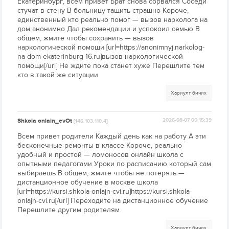
Екатеринбург, всем привет Брат снова сорвался Соседи
стучат в стену В больницу тащить страшно Короче,
единственный кто реально помог — вызов нарколога на
дом анонимно Дал рекомендации и успокоил семью В
общем, жмите чтобы сохранить — вызов
наркологической помощи [url=https://anonimnyj.narkolog-
na-dom-ekaterinburg-16.ru]вызов наркологической
помощи[/url] Не ждите пока станет хуже Перешлите тем
кто в такой же ситуации
Хариулт бичих
Shkola onlain_evOt
2026-08-07 00:15:39
[146.103.110.4]
Всем привет родители Каждый день как на работу А эти
бесконечные ремонты в классе Короче, реально
удобный и простой — ломоносов онлайн школа с
опытными педагогами Уроки по расписанию который сам
выбираешь В общем, жмите чтобы не потерять —
дистанционное обучение в москве школа
[url=https://kursi.shkola-onlajn-cvi.ru]https://kursi.shkola-
onlajn-cvi.ru[/url] Переходите на дистанционное обучение
Перешлите другим родителям
Хариулт бичих