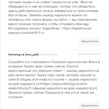
третьим лицам и не ставит пациента на учет. Многие
обращаются к нам за помощью, потому что убедились:
здесь действительно можно избавиться от алкоголизма
без огласки. Заказать выезд нарколога можно по
телефону или через форму на сайте — мы перезвоним
вам в течение получаса, чтобы отправить бригаду.
Исследовать вопрос подробнее - https://kapelnica-ot-
zapoya-v-moskve14-3.ru
Хариулт бичих
Narkolog na dom_paEi
2026-08-04 11:17:25
[146.103.109.89]
Слушайте кто сталкивался Ситуация критическая Жена в
истерике Нужен врач прямо сейчас Короче,
единственный кто реально помог — выезд нарколога на
дом качественно Через пару часов человек пришёл в
себя В общем, вся инфа по ссылке — вызов нарколога
на дом недорого [url=https://zapoj.narkolog-na-dom-
ekaterinburg-11.ru]вызов нарколога на дом недорого[/url]
Звоните прямо сейчас Перешлите тем кто в такой же
ситуации
Хариулт бичих