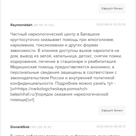
Хариулт бичих
Raymonddah
2026-08-06 10:05:50
[89.110.70.125]
Частный наркологический центр в Балашихе
круглосуточно оказывает помощь при алкоголизме,
наркомании, токсикомании и других формах
зависимости. В клинике доступны вызов нарколога на
дом, вывод из запоя, капельница, детокс, снятие ломки,
кодирование, лечение в стационаре и реабилитация.
Медицинская помощь предоставляется анонимно, а
персональные сведения защищены в соответствии с
законодательством России и внутренней политикой
конфиденциальности. Подробнее можно узнать тут -
[url=https://narkologicheskaya-pomoshch-
balashiha1.ru/]порядок оказания наркологической
помощи[/url]
Хариулт бичих
DonaldGob
2026-08-06 08:08:13
[195.200.16.14]