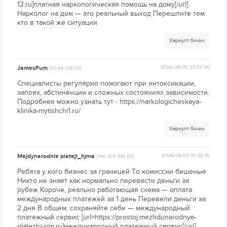
12.ru]платная наркологическая помощь на дому[/url]
Нарколог на дом — это реальный выход Перешлите тем
кто в такой же ситуации
Хариулт бичих
JamesFum
2026-08-05 21:33:06
[91.84.106.19]
Специалисты регулярно помогают при интоксикации,
запоях, абстиненции и сложных состояниях зависимости.
Подробнее можно узнать тут - https://narkologicheskaya-
klinika-mytishchi1.ru/
Хариулт бичих
Mejdynarodnie plateji_hjma
2026-08-05 19:20:15
[146.103.109.89]
Ребята у кого бизнес за границей То комиссии бешеные
Никто не знает как нормально перевести деньги за
рубеж Короче, реально работающая схема — оплата
международных платежей за 1 день Перевели деньги за
2 дня В общем, сохраняйте себе — международный
платежный сервис [url=https://prostoj.mezhdunarodnye-
platezhi-sim.ru]международный платежный сервис[/url]