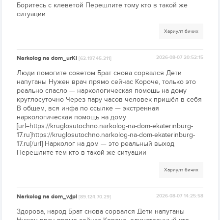
Боритесь с клеветой Перешлите тому кто в такой же
ситуации
Хариулт бичих
Narkolog na dom_urKi
2026-08-07 20:52:15
[62.197.45.211]
Люди помогите советом Брат снова сорвался Дети
напуганы Нужен врач прямо сейчас Короче, только это
реально спасло — наркологическая помощь на дому
круглосуточно Через пару часов человек пришёл в себя
В общем, вся инфа по ссылке — экстренная
наркологическая помощь на дому
[url=https://kruglosutochno.narkolog-na-dom-ekaterinburg-
17.ru]https://kruglosutochno.narkolog-na-dom-ekaterinburg-
17.ru[/url] Нарколог на дом — это реальный выход
Перешлите тем кто в такой же ситуации
Хариулт бичих
Narkolog na dom_wjpl
2026-08-07 14:25:58
[89.124.70.29]
Здорова, народ Брат снова сорвался Дети напуганы