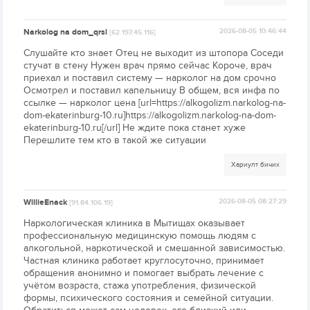
Narkolog na dom_qrsl
2026-08-05 10:46:44
[62.197.45.116]
Слушайте кто знает Отец не выходит из штопора Соседи
стучат в стену Нужен врач прямо сейчас Короче, врач
приехал и поставил систему — нарколог на дом срочно
Осмотрел и поставил капельницу В общем, вся инфа по
ссылке — нарколог цена [url=https://alkogolizm.narkolog-na-
dom-ekaterinburg-10.ru]https://alkogolizm.narkolog-na-dom-
ekaterinburg-10.ru[/url] Не ждите пока станет хуже
Перешлите тем кто в такой же ситуации
Хариулт бичих
WillieEnack
2026-08-05 08:27:29
[91.84.106.19]
Наркологическая клиника в Мытищах оказывает
профессиональную медицинскую помощь людям с
алкогольной, наркотической и смешанной зависимостью.
Частная клиника работает круглосуточно, принимает
обращения анонимно и помогает выбрать лечение с
учётом возраста, стажа употребления, физической
формы, психического состояния и семейной ситуации.