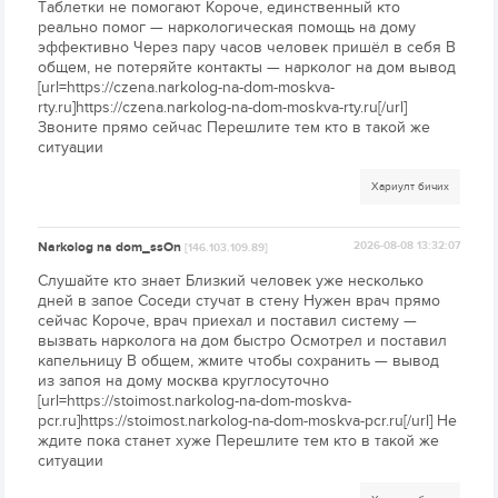
Таблетки не помогают Короче, единственный кто
реально помог — наркологическая помощь на дому
эффективно Через пару часов человек пришёл в себя В
общем, не потеряйте контакты — нарколог на дом вывод
[url=https://czena.narkolog-na-dom-moskva-
rty.ru]https://czena.narkolog-na-dom-moskva-rty.ru[/url]
Звоните прямо сейчас Перешлите тем кто в такой же
ситуации
Хариулт бичих
Narkolog na dom_ssOn
2026-08-08 13:32:07
[146.103.109.89]
Слушайте кто знает Близкий человек уже несколько
дней в запое Соседи стучат в стену Нужен врач прямо
сейчас Короче, врач приехал и поставил систему —
вызвать нарколога на дом быстро Осмотрел и поставил
капельницу В общем, жмите чтобы сохранить — вывод
из запоя на дому москва круглосуточно
[url=https://stoimost.narkolog-na-dom-moskva-
pcr.ru]https://stoimost.narkolog-na-dom-moskva-pcr.ru[/url] Не
ждите пока станет хуже Перешлите тем кто в такой же
ситуации