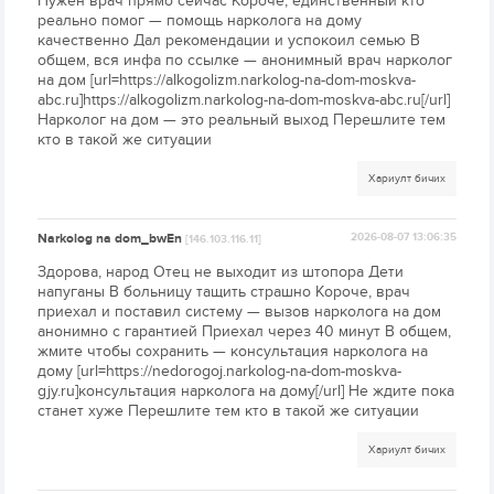
Нужен врач прямо сейчас Короче, единственный кто
реально помог — помощь нарколога на дому
качественно Дал рекомендации и успокоил семью В
общем, вся инфа по ссылке — анонимный врач нарколог
на дом [url=https://alkogolizm.narkolog-na-dom-moskva-
abc.ru]https://alkogolizm.narkolog-na-dom-moskva-abc.ru[/url]
Нарколог на дом — это реальный выход Перешлите тем
кто в такой же ситуации
Хариулт бичих
Narkolog na dom_bwEn
2026-08-07 13:06:35
[146.103.116.11]
Здорова, народ Отец не выходит из штопора Дети
напуганы В больницу тащить страшно Короче, врач
приехал и поставил систему — вызов нарколога на дом
анонимно с гарантией Приехал через 40 минут В общем,
жмите чтобы сохранить — консультация нарколога на
дому [url=https://nedorogoj.narkolog-na-dom-moskva-
gjy.ru]консультация нарколога на дому[/url] Не ждите пока
станет хуже Перешлите тем кто в такой же ситуации
Хариулт бичих