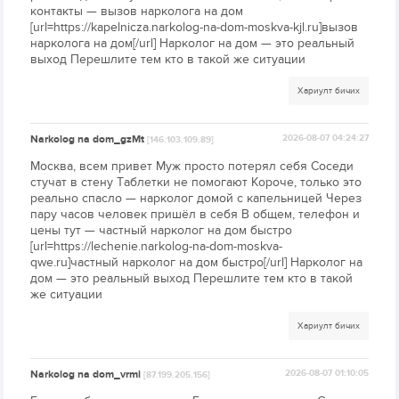
контакты — вызов нарколога на дом
[url=https://kapelnicza.narkolog-na-dom-moskva-kjl.ru]вызов
нарколога на дом[/url] Нарколог на дом — это реальный
выход Перешлите тем кто в такой же ситуации
Хариулт бичих
Narkolog na dom_gzMt
2026-08-07 04:24:27
[146.103.109.89]
Москва, всем привет Муж просто потерял себя Соседи
стучат в стену Таблетки не помогают Короче, только это
реально спасло — нарколог домой с капельницей Через
пару часов человек пришёл в себя В общем, телефон и
цены тут — частный нарколог на дом быстро
[url=https://lechenie.narkolog-na-dom-moskva-
qwe.ru]частный нарколог на дом быстро[/url] Нарколог на
дом — это реальный выход Перешлите тем кто в такой
же ситуации
Хариулт бичих
Narkolog na dom_vrmi
2026-08-07 01:10:05
[87.199.205.156]