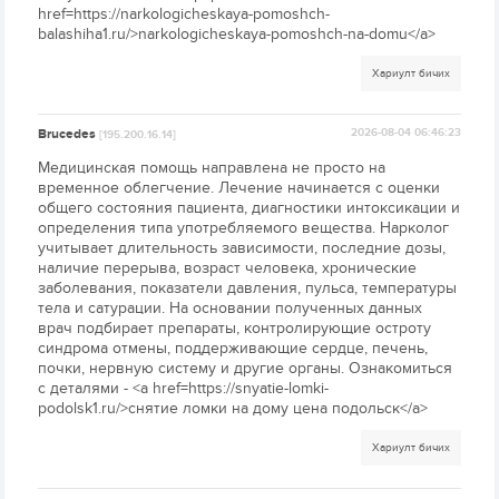
href=https://narkologicheskaya-pomoshch-
balashiha1.ru/>narkologicheskaya-pomoshch-na-domu</a>
Хариулт бичих
Brucedes
2026-08-04 06:46:23
[195.200.16.14]
Медицинская помощь направлена не просто на
временное облегчение. Лечение начинается с оценки
общего состояния пациента, диагностики интоксикации и
определения типа употребляемого вещества. Нарколог
учитывает длительность зависимости, последние дозы,
наличие перерыва, возраст человека, хронические
заболевания, показатели давления, пульса, температуры
тела и сатурации. На основании полученных данных
врач подбирает препараты, контролирующие остроту
синдрома отмены, поддерживающие сердце, печень,
почки, нервную систему и другие органы. Ознакомиться
с деталями - <a href=https://snyatie-lomki-
podolsk1.ru/>снятие ломки на дому цена подольск</a>
Хариулт бичих