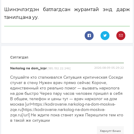
Шинэчлэгдэн батлагдсан журамтай
энд дарж
танилцана уу.
Сэтгэгдэл
Narkolog na dom_krpr
2026-08-09 05:29:22
[185.192.22.246]
Слушайте кто сталкивался Ситуация критическая Соседи
стучат в стену Нужен врач прямо сейчас Короче,
единственный кто реально помог — вызвать нарколога
на дом быстро Через пару часов человек пришёл в себя
В общем, телефон и цены тут — врач нарколог на дом
москва [url=https://kodirovanie.narkolog-na-dom-moskva-
zqe.ru]https://kodirovanie.narkolog-na-dom-moskva-
zqe.ru[/url] Не ждите пока станет хуже Перешлите тем кто
в такой же ситуации
Хариулт бичих