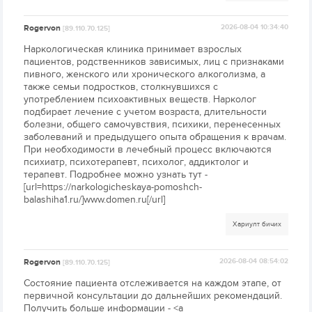
Rogervon
2026-08-04 10:34:40
[89.110.70.125]
Наркологическая клиника принимает взрослых
пациентов, родственников зависимых, лиц с признаками
пивного, женского или хронического алкоголизма, а
также семьи подростков, столкнувшихся с
употреблением психоактивных веществ. Нарколог
подбирает лечение с учетом возраста, длительности
болезни, общего самочувствия, психики, перенесенных
заболеваний и предыдущего опыта обращения к врачам.
При необходимости в лечебный процесс включаются
психиатр, психотерапевт, психолог, аддиктолог и
терапевт. Подробнее можно узнать тут -
[url=https://narkologicheskaya-pomoshch-
balashiha1.ru/]www.domen.ru[/url]
Хариулт бичих
Rogervon
2026-08-04 08:54:02
[89.110.70.125]
Состояние пациента отслеживается на каждом этапе, от
первичной консультации до дальнейших рекомендаций.
Получить больше информации - <a