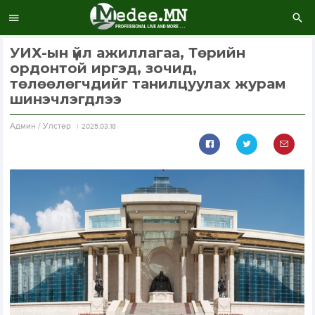
УИХ-ын үйл ажиллагаа, Төрийн
ордонтой иргэд, зочид,
төлөөлөгчдийг танилцуулах журам
шинэчлэгдлээ
Aдмин / Улстөр
2025.03.18