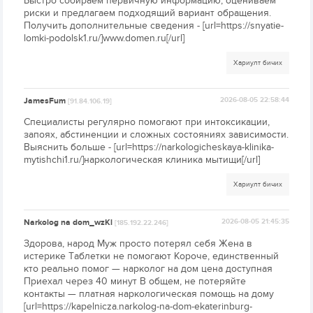
Быстро собираем первичную информацию, оцениваем
риски и предлагаем подходящий вариант обращения.
Получить дополнительные сведения - [url=https://snyatie-
lomki-podolsk1.ru/]www.domen.ru[/url]
Хариулт бичих
JamesFum
2026-08-05 22:58:44
[91.84.106.19]
Специалисты регулярно помогают при интоксикации,
запоях, абстиненции и сложных состояниях зависимости.
Выяснить больше - [url=https://narkologicheskaya-klinika-
mytishchi1.ru/]наркологическая клиника мытищи[/url]
Хариулт бичих
Narkolog na dom_wzKl
2026-08-05 21:45:35
[185.192.22.246]
Здорова, народ Муж просто потерял себя Жена в
истерике Таблетки не помогают Короче, единственный
кто реально помог — нарколог на дом цена доступная
Приехал через 40 минут В общем, не потеряйте
контакты — платная наркологическая помощь на дому
[url=https://kapelnicza.narkolog-na-dom-ekaterinburg-