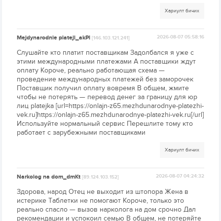
Хариулт бичих
Mejdynarodnie plateji_akPl
2026-08-07 05:58:16
[146.103.121.241]
Слушайте кто платит поставщикам Задолбался я уже с
этими международными платежами А поставщики ждут
оплату Короче, реально работающая схема —
проведение международных платежей без заморочек
Поставщик получил оплату вовремя В общем, жмите
чтобы не потерять — перевод денег за границу для юр
лиц platejka [url=https://onlajn-z65.mezhdunarodnye-platezhi-
vek.ru]https://onlajn-z65.mezhdunarodnye-platezhi-vek.ru[/url]
Используйте нормальный сервис Перешлите тому кто
работает с зарубежными поставщиками
Хариулт бичих
Narkolog na dom_dmKt
2026-08-07 04:24:32
[89.124.103.152]
Здорова, народ Отец не выходит из штопора Жена в
истерике Таблетки не помогают Короче, только это
реально спасло — вызов нарколога на дом срочно Дал
рекомендации и успокоил семью В общем, не потеряйте