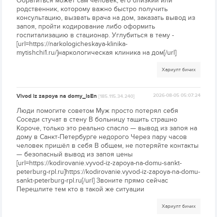
Обратиться может сам человек, его близкий или
родственник, которому важно быстро получить
консультацию, вызвать врача на дом, заказать вывод из
запоя, пройти кодирование либо оформить
госпитализацию в стационар. Углубиться в тему -
[url=https://narkologicheskaya-klinika-
mytishchi1.ru/]наркологическая клиника на дом[/url]
Хариулт бичих
Vivod iz zapoya na domy_lsEn
2026-08-05 05:07:24
[185.115.34.240]
Люди помогите советом Муж просто потерял себя
Соседи стучат в стену В больницу тащить страшно
Короче, только это реально спасло — вывод из запоя на
дому в Санкт-Петербурге недорого Через пару часов
человек пришёл в себя В общем, не потеряйте контакты
— безопасный вывод из запоя цены
[url=https://kodirovanie.vyvod-iz-zapoya-na-domu-sankt-
peterburg-rpl.ru]https://kodirovanie.vyvod-iz-zapoya-na-domu-
sankt-peterburg-rpl.ru[/url] Звоните прямо сейчас
Перешлите тем кто в такой же ситуации
Хариулт бичих