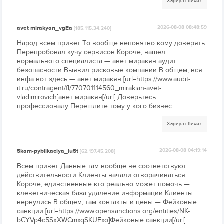
Хариулт бичих
avet mirakyan_vgEa
2026-08-08 08:48:59
[185.115.34.240]
Народ всем привет То вообще непонятно кому доверять
Перепробовал кучу сервисов Короче, нашел
нормального специалиста — авет миракян аудит
безопасности Выявил рисковые компании В общем, вся
инфа вот здесь — авет миракян [url=https://www.audit-
it.ru/contragent/fl/770701114560_mirakian-avet-
vladimirovich]авет миракян[/url] Доверьтесь
профессионалу Перешлите тому у кого бизнес
Хариулт бичих
Skam-pyblikaciya_luSt
2026-08-08 04:19:14
[62.197.45.208]
Всем привет Данные там вообще не соответствуют
действительности Клиенты начали отворачиваться
Короче, единственные кто реально может помочь —
клеветническая база удаление информации Клиенты
вернулись В общем, там контакты и цены — Фейковые
санкции [url=https://www.opensanctions.org/entities/NK-
bCYVp4c5SxXWCmxqSKUFxo]Фейковые санкции[/url]