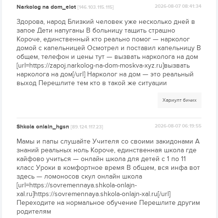
Narkolog na dom_eiot
2026-08-07 08:41:34
[146.103.115.115]
Здорова, народ Близкий человек уже несколько дней в
запое Дети напуганы В больницу тащить страшно
Короче, единственный кто реально помог — нарколог
домой с капельницей Осмотрел и поставил капельницу В
общем, телефон и цены тут — вызвать нарколога на дом
[url=https://zapoj.narkolog-na-dom-moskva-xyz.ru]вызвать
нарколога на дом[/url] Нарколог на дом — это реальный
выход Перешлите тем кто в такой же ситуации
Хариулт бичих
Shkola onlain_hgsn
2026-08-07 06:19:55
[89.124.117.23]
Мамы и папы слушайте Учителя со своими закидонами А
знаний реальных ноль Короче, единственная школа где
кайфово учиться — онлайн школа для детей с 1 по 11
класс Уроки в комфортное время В общем, вся инфа вот
здесь — ломоносов скул онлайн школа
[url=https://sovremennaya.shkola-onlajn-
xal.ru]https://sovremennaya.shkola-onlajn-xal.ru[/url]
Переходите на нормальное обучение Перешлите другим
родителям