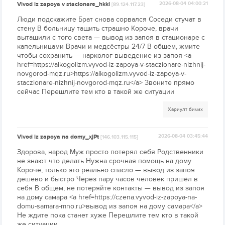
Vivod iz zapoya v stacionare_hkkl
2026-08-04 04:00:21
[89.124.117.23]
Люди подскажите Брат снова сорвался Соседи стучат в
стену В больницу тащить страшно Короче, врачи
вытащили с того света — вывод из запоя в стационаре с
капельницами Врачи и медсёстры 24/7 В общем, жмите
чтобы сохранить — нарколог выведение из запоя <a
href=https://alkogolizm.vyvod-iz-zapoya-v-staczionare-nizhnij-
novgorod-mqz.ru>https://alkogolizm.vyvod-iz-zapoya-v-
staczionare-nizhnij-novgorod-mqz.ru</a> Звоните прямо
сейчас Перешлите тем кто в такой же ситуации
Хариулт бичих
Vivod iz zapoya na domy_xjPt
2026-08-04 03:45:44
[146.103.115.115]
Здорова, народ Муж просто потерял себя Родственники
не знают что делать Нужна срочная помощь на дому
Короче, только это реально спасло — вывод из запоя
дешево и быстро Через пару часов человек пришёл в
себя В общем, не потеряйте контакты — вывод из запоя
на дому самара <a href=https://czena.vyvod-iz-zapoya-na-
domu-samara-mno.ru>вывод из запоя на дому самара</a>
Не ждите пока станет хуже Перешлите тем кто в такой
же ситуации