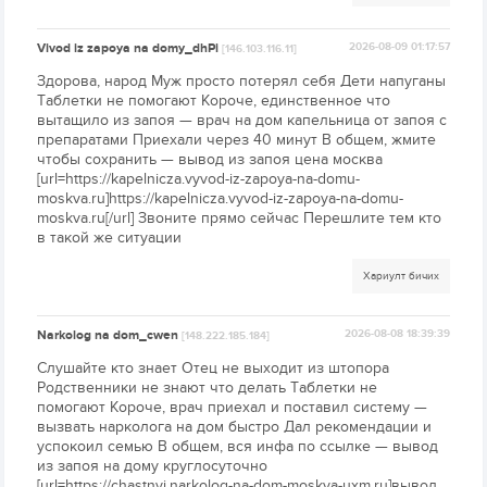
Vivod iz zapoya na domy_dhPi
2026-08-09 01:17:57
[146.103.116.11]
Здорова, народ Муж просто потерял себя Дети напуганы
Таблетки не помогают Короче, единственное что
вытащило из запоя — врач на дом капельница от запоя с
препаратами Приехали через 40 минут В общем, жмите
чтобы сохранить — вывод из запоя цена москва
[url=https://kapelnicza.vyvod-iz-zapoya-na-domu-
moskva.ru]https://kapelnicza.vyvod-iz-zapoya-na-domu-
moskva.ru[/url] Звоните прямо сейчас Перешлите тем кто
в такой же ситуации
Хариулт бичих
Narkolog na dom_cwen
2026-08-08 18:39:39
[148.222.185.184]
Слушайте кто знает Отец не выходит из штопора
Родственники не знают что делать Таблетки не
помогают Короче, врач приехал и поставил систему —
вызвать нарколога на дом быстро Дал рекомендации и
успокоил семью В общем, вся инфа по ссылке — вывод
из запоя на дому круглосуточно
[url=https://chastnyj.narkolog-na-dom-moskva-uxm.ru]вывод