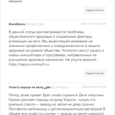
машина
Хариулт бичих
DavidQuive
2026-08-04 20:28:09
[89.124.71.234]
В данной статье рассматриваются проблемы
общественного здоровья и социальные факторы,
влияющие на него. Мы акцентируем внимание на
значении профилактики и осведомленности в защите
здоровья на уровне общества. Читатели смогут узнать о
новых инициативах и программах, направленных на
улучшение здоровья населения. Не упусти важное! -
https://zapoy-voronezh.ru
Хариулт бичих
Vivod iz zapoya na domy_gtki
2026-08-04 19:52:36
[62.197.45.211]
Питер, всем привет Брат снова сорвался Дети напуганы
Нужна срочная помощь на дому Короче, только это
реально спасло — вывод из запоя на дому срочно
Поставили капельницу с детоксикационным раствором В
общем, вся инфа по ссылке — вывод из запоя недорого