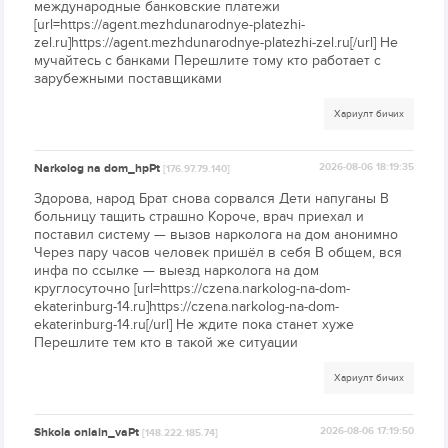
международные банковские платежи
[url=https://agent.mezhdunarodnye-platezhi-
zel.ru]https://agent.mezhdunarodnye-platezhi-zel.ru[/url] Не
мучайтесь с банками Перешлите тому кто работает с
зарубежными поставщиками
Хариулт бичих
Narkolog na dom_hpPt
2026-08-06 18:19:35
[176.97.79.140]
Здорова, народ Брат снова сорвался Дети напуганы В
больницу тащить страшно Короче, врач приехал и
поставил систему — вызов нарколога на дом анонимно
Через пару часов человек пришёл в себя В общем, вся
инфа по ссылке — выезд нарколога на дом
круглосуточно [url=https://czena.narkolog-na-dom-
ekaterinburg-14.ru]https://czena.narkolog-na-dom-
ekaterinburg-14.ru[/url] Не ждите пока станет хуже
Перешлите тем кто в такой же ситуации
Хариулт бичих
Shkola onlain_vaPt
2026-08-06 17:19:50
[148.222.185.74]