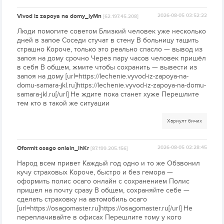
Vivod iz zapoya na domy_iyMn
2026-08-05 03:52:22
[62.197.45.208]
Люди помогите советом Близкий человек уже несколько
дней в запое Соседи стучат в стену В больницу тащить
страшно Короче, только это реально спасло — вывод из
запоя на дому срочно Через пару часов человек пришёл
в себя В общем, жмите чтобы сохранить — вывести из
запоя на дому [url=https://lechenie.vyvod-iz-zapoya-na-
domu-samara-jkl.ru]https://lechenie.vyvod-iz-zapoya-na-domu-
samara-jkl.ru[/url] Не ждите пока станет хуже Перешлите
тем кто в такой же ситуации
Хариулт бичих
Oformit osago onlain_ihKr
2026-08-05 02:28:45
[87.199.205.156]
Народ всем привет Каждый год одно и то же Обзвонил
кучу страховых Короче, быстро и без гемора —
оформить полис осаго онлайн с сохранением Полис
пришел на почту сразу В общем, сохраняйте себе —
сделать страховку на автомобиль осаго
[url=https://osagomaster.ru]https://osagomaster.ru[/url] Не
переплачивайте в офисах Перешлите тому у кого