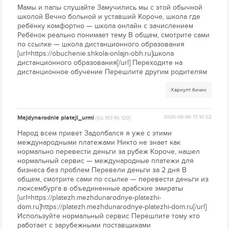
Мамы и папы слушайте Замучились мы с этой обычной
школой Вечно больной и уставший Короче, школа где
ребёнку комфортно — школа онлайн с зачислением
Ребёнок реально понимает тему В общем, смотрите сами
по ссылке — школа дистанционного образования
[url=https://obuchenie.shkola-onlajn-obh.ru]школа
дистанционного образования[/url] Переходите на
дистанционное обучение Перешлите другим родителям
Хариулт бичих
Mejdynarodnie plateji_urml
2026-08-06 17:10:52
[62.197.45.129]
Народ всем привет Задолбался я уже с этими
международными платежами Никто не знает как
нормально перевести деньги за рубеж Короче, нашел
нормальный сервис — международные платежи для
бизнеса без проблем Перевели деньги за 2 дня В
общем, смотрите сами по ссылке — перевести деньги из
люксембурга в объединенные арабские эмираты
[url=https://platezh.mezhdunarodnye-platezhi-
dom.ru]https://platezh.mezhdunarodnye-platezhi-dom.ru[/url]
Используйте нормальный сервис Перешлите тому кто
работает с зарубежными поставщиками