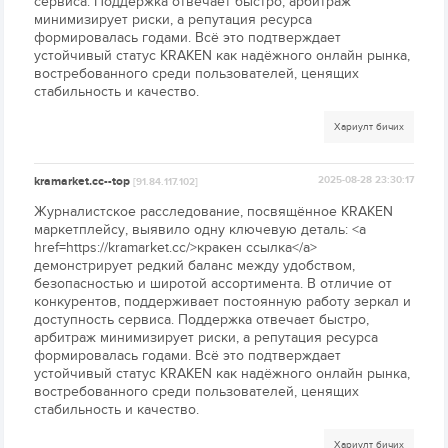
сервиса. Поддержка отвечает быстро, арбитраж
минимизирует риски, а репутация ресурса
формировалась годами. Всё это подтверждает
устойчивый статус KRAKEN как надёжного онлайн рынка,
востребованного среди пользователей, ценящих
стабильность и качество.
Хариулт бичих
kramarket.cc--top
2025-08-28 23:30:17
[91.84.117.102]
Журналистское расследование, посвящённое KRAKEN
маркетплейсу, выявило одну ключевую деталь: <a
href=https://kramarket.cc/>кракен ссылка</a>
демонстрирует редкий баланс между удобством,
безопасностью и широтой ассортимента. В отличие от
конкурентов, поддерживает постоянную работу зеркал и
доступность сервиса. Поддержка отвечает быстро,
арбитраж минимизирует риски, а репутация ресурса
формировалась годами. Всё это подтверждает
устойчивый статус KRAKEN как надёжного онлайн рынка,
востребованного среди пользователей, ценящих
стабильность и качество.
Хариулт бичих