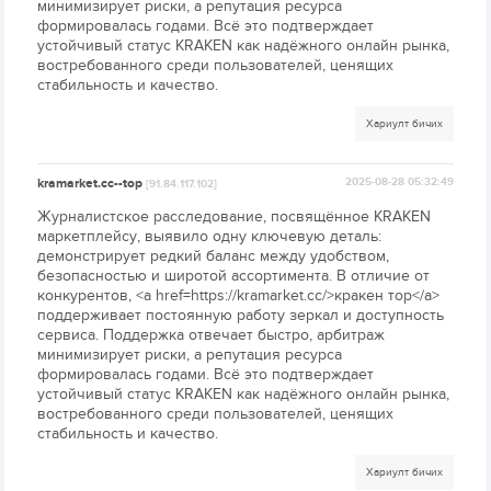
минимизирует риски, а репутация ресурса
формировалась годами. Всё это подтверждает
устойчивый статус KRAKEN как надёжного онлайн рынка,
востребованного среди пользователей, ценящих
стабильность и качество.
Хариулт бичих
kramarket.cc--top
2025-08-28 05:32:49
[91.84.117.102]
Журналистское расследование, посвящённое KRAKEN
маркетплейсу, выявило одну ключевую деталь:
демонстрирует редкий баланс между удобством,
безопасностью и широтой ассортимента. В отличие от
конкурентов, <a href=https://kramarket.cc/>кракен тор</a>
поддерживает постоянную работу зеркал и доступность
сервиса. Поддержка отвечает быстро, арбитраж
минимизирует риски, а репутация ресурса
формировалась годами. Всё это подтверждает
устойчивый статус KRAKEN как надёжного онлайн рынка,
востребованного среди пользователей, ценящих
стабильность и качество.
Хариулт бичих