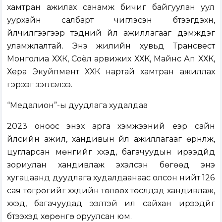
хамтран ажилах санамж бичиг байгуулан уул
уурхайн салбарт чиглэсэн бүтээгдэхүүн,
үйлчилгээгээр тэдний үйл ажиллагааг дэмждэг
уламжлалтай. Энэ жилийн хувьд Трансвест
Монголиа ХХК, Соёл арвижих ХХК, Майнс Ап ХХК,
Хера Экуйпмент ХХК нартай хамтран ажиллах
гэрээг үзэглэлээ.
“Медалион”-ы дуудлага худалдаа
2023 оноос энэхүү арга хэмжээний үеэр сайн
үйлсийн ажил, хандивын үйл ажиллагааг өрнүүлж,
цугларсан мөнгийг хүүхэд, багачуудын ирээдүйд
зориулан хандивлаж эхэлсэн бөгөөд энэ
хугацаанд дуудлага худалдаанаас олсон нийт 126
сая төгрөгийг хүүхдийн төлөөх төслүүдэд хандивлаж,
хүүхэд, багачуудад ээлтэй илүү сайхан ирээдүйг
бүтээхэд хөрөнгө оруулсан юм.