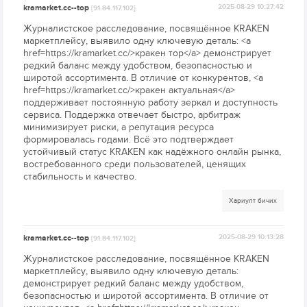
kramarket.cc--top
2025-08-29 10:27:42
[91.84.117.102]
Журналистское расследование, посвящённое KRAKEN
маркетплейсу, выявило одну ключевую деталь: <a
href=https://kramarket.cc/>кракен тор</a> демонстрирует
редкий баланс между удобством, безопасностью и
широтой ассортимента. В отличие от конкурентов, <a
href=https://kramarket.cc/>кракен актуальная</a>
поддерживает постоянную работу зеркал и доступность
сервиса. Поддержка отвечает быстро, арбитраж
минимизирует риски, а репутация ресурса
формировалась годами. Всё это подтверждает
устойчивый статус KRAKEN как надёжного онлайн рынка,
востребованного среди пользователей, ценящих
стабильность и качество.
Хариулт бичих
kramarket.cc--top
2025-08-29 10:13:28
[91.84.117.102]
Журналистское расследование, посвящённое KRAKEN
маркетплейсу, выявило одну ключевую деталь:
демонстрирует редкий баланс между удобством,
безопасностью и широтой ассортимента. В отличие от