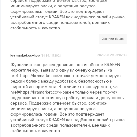
сервиса. Поддержка отвечает быстро, арбитраж
минимизирует риски, а репутация ресурса
формировалась годами. Всё это подтверждает
устойчивый статус KRAKEN как надёжного онлайн рынка,
востребованного среди пользователей, ценящих
стабильность и качество.
Хариулт бичих
kramarket.cc--top
2025-08-29 07:02:13
[91.84.117.102]
Журналистское расследование, посвящённое KRAKEN
маркетплейсу, выявило одну ключевую деталь: <a
href=https://kramarket.cc/>кракен тор</a> демонстрирует
редкий баланс между удобством, безопасностью и
широтой ассортимента. В отличие от конкурентов, <a
href=https://kramarket.cc/>кракен только через тор</a>
поддерживает постоянную работу зеркал и доступность
сервиса. Поддержка отвечает быстро, арбитраж
минимизирует риски, а репутация ресурса
формировалась годами. Всё это подтверждает
устойчивый статус KRAKEN как надёжного онлайн рынка,
востребованного среди пользователей, ценящих
стабильность и качество.