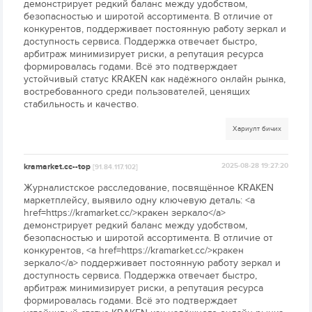
демонстрирует редкий баланс между удобством,
безопасностью и широтой ассортимента. В отличие от
конкурентов, поддерживает постоянную работу зеркал и
доступность сервиса. Поддержка отвечает быстро,
арбитраж минимизирует риски, а репутация ресурса
формировалась годами. Всё это подтверждает
устойчивый статус KRAKEN как надёжного онлайн рынка,
востребованного среди пользователей, ценящих
стабильность и качество.
Хариулт бичих
kramarket.cc--top
2025-08-28 19:27:20
[91.84.117.102]
Журналистское расследование, посвящённое KRAKEN
маркетплейсу, выявило одну ключевую деталь: <a
href=https://kramarket.cc/>кракен зеркало</a>
демонстрирует редкий баланс между удобством,
безопасностью и широтой ассортимента. В отличие от
конкурентов, <a href=https://kramarket.cc/>кракен
зеркало</a> поддерживает постоянную работу зеркал и
доступность сервиса. Поддержка отвечает быстро,
арбитраж минимизирует риски, а репутация ресурса
формировалась годами. Всё это подтверждает