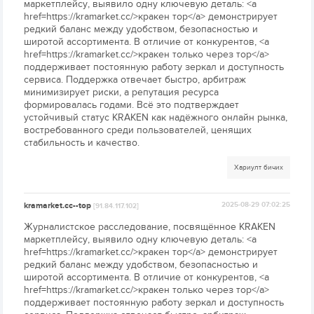
маркетплейсу, выявило одну ключевую деталь: <a
href=https://kramarket.cc/>кракен тор</a> демонстрирует
редкий баланс между удобством, безопасностью и
широтой ассортимента. В отличие от конкурентов, <a
href=https://kramarket.cc/>кракен только через тор</a>
поддерживает постоянную работу зеркал и доступность
сервиса. Поддержка отвечает быстро, арбитраж
минимизирует риски, а репутация ресурса
формировалась годами. Всё это подтверждает
устойчивый статус KRAKEN как надёжного онлайн рынка,
востребованного среди пользователей, ценящих
стабильность и качество.
Хариулт бичих
kramarket.cc--top
2025-08-29 07:02:25
[91.84.117.102]
Журналистское расследование, посвящённое KRAKEN
маркетплейсу, выявило одну ключевую деталь: <a
href=https://kramarket.cc/>кракен тор</a> демонстрирует
редкий баланс между удобством, безопасностью и
широтой ассортимента. В отличие от конкурентов, <a
href=https://kramarket.cc/>кракен только через тор</a>
поддерживает постоянную работу зеркал и доступность