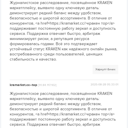
Журналистское расследование, посвящённое KRAKEN
маркетплейсу, выявило одну ключевую деталь:
демонстрирует редкий баланс между удобством,
безопасностью и широтой ассортимента. В отличие от
конкурентов, <a href=https://kramarket.cc/>кракен тор</a>
поддерживает постоянную работу зеркал и доступность
сервиса. Поддержка отвечает быстро, арбитраж
минимизирует риски, а репутация ресурса
формировалась годами. Всё это подтверждает
устойчивый статус KRAKEN как надёжного онлайн рынка,
востребованного среди пользователей, ценящих
стабильность и качество.
Хариулт бичих
kramarket.cc--top
2025-08-28 05:33:01
[91.84.117.102]
Журналистское расследование, посвящённое KRAKEN
маркетплейсу, выявило одну ключевую деталь:
демонстрирует редкий баланс между удобством,
безопасностью и широтой ассортимента. В отличие от
конкурентов, <a href=https://kramarket.cc/>кракен тор</a>
поддерживает постоянную работу зеркал и доступность
сервиса. Поддержка отвечает быстро, арбитраж