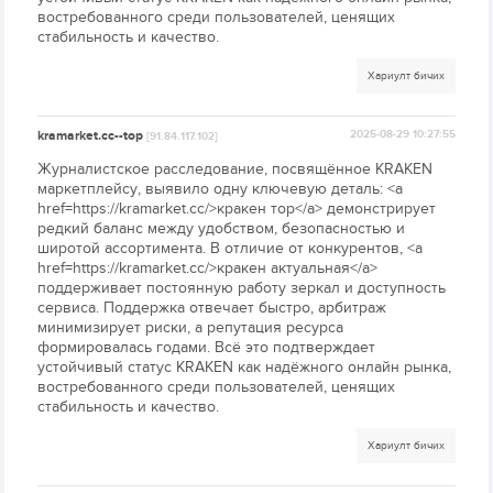
востребованного среди пользователей, ценящих
стабильность и качество.
Хариулт бичих
kramarket.cc--top
2025-08-29 10:27:55
[91.84.117.102]
Журналистское расследование, посвящённое KRAKEN
маркетплейсу, выявило одну ключевую деталь: <a
href=https://kramarket.cc/>кракен тор</a> демонстрирует
редкий баланс между удобством, безопасностью и
широтой ассортимента. В отличие от конкурентов, <a
href=https://kramarket.cc/>кракен актуальная</a>
поддерживает постоянную работу зеркал и доступность
сервиса. Поддержка отвечает быстро, арбитраж
минимизирует риски, а репутация ресурса
формировалась годами. Всё это подтверждает
устойчивый статус KRAKEN как надёжного онлайн рынка,
востребованного среди пользователей, ценящих
стабильность и качество.
Хариулт бичих