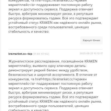
конкурентов, <a href=https://kramarket.cc/>кракен
маркетплейс</a> поддерживает постоянную работу
зеркал и доступность сервиса. Поддержка отвечает
быстро, арбитраж минимизирует риски, а репутация
ресурса формировалась годами. Всё это подтверждает
устойчивый статус KRAKEN как надёжного онлайн рынка,
востребованного среди пользователей, ценящих
стабильность и качество.
Хариулт бичих
kramarket.cc--top
2025-08-29 10:13:17
[91.84.117.102]
Журналистское расследование, посвящённое KRAKEN
маркетплейсу, выявило одну ключевую деталь:
демонстрирует редкий баланс между удобством,
безопасностью и широтой ассортимента. В отличие от
конкурентов, <a href=https://kramarket.cc/>кракен
маркетплейс</a> поддерживает постоянную работу
зеркал и доступность сервиса. Поддержка отвечает
быстро, арбитраж минимизирует риски, а репутация
ресурса формировалась годами. Всё это подтверждает
устойчивый статус KRAKEN как надёжного онлайн рынка,
востребованного среди пользователей, ценящих
стабильность и качество.