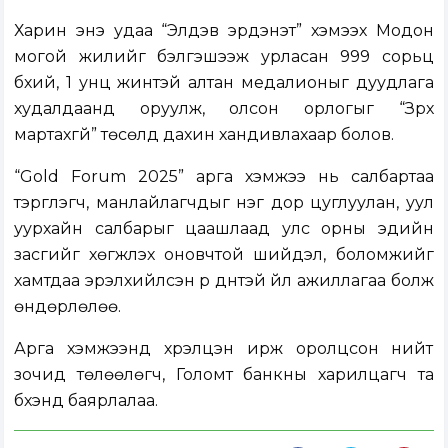
Харин энэ удаа “Элдэв эрдэнэт” хэмээх Модон
могой жилийг бэлгэшээж урласан 999 сорьц
бүхий, 1 унц жинтэй алтан медалионыг дуудлага
худалдаанд оруулж, олсон орлогыг “Зүрх
мартахгүй” төсөлд дахин хандивлахаар болов.
“Gold Forum 2025” арга хэмжээ нь салбартаа
тэргүүлэгч, манлайлагчдыг нэг дор цуглуулан, уул
уурхайн салбарыг цаашлаад улс орны эдийн
засгийг хөгжүүлэх оновчтой шийдэл, боломжийг
хамтдаа эрэлхийлсэн үр дүнтэй үйл ажиллагаа болж
өндөрлөлөө.
Арга хэмжээнд хүрэлцэн ирж оролцсон нийт
зочид төлөөлөгч, Голомт банкны харилцагч та
бүхэнд баярлалаа.