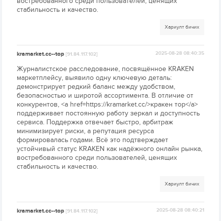
востребованного среди пользователей, ценящих
стабильность и качество.
Хариулт бичих
kramarket.cc--top
2025-08-28 08:40:35
[91.84.117.102]
Журналистское расследование, посвящённое KRAKEN
маркетплейсу, выявило одну ключевую деталь:
демонстрирует редкий баланс между удобством,
безопасностью и широтой ассортимента. В отличие от
конкурентов, <a href=https://kramarket.cc/>кракен тор</a>
поддерживает постоянную работу зеркал и доступность
сервиса. Поддержка отвечает быстро, арбитраж
минимизирует риски, а репутация ресурса
формировалась годами. Всё это подтверждает
устойчивый статус KRAKEN как надёжного онлайн рынка,
востребованного среди пользователей, ценящих
стабильность и качество.
Хариулт бичих
kramarket.cc--top
2025-08-28 08:40:21
[91.84.117.102]