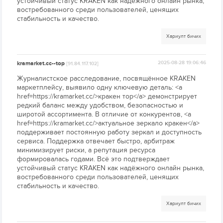
устойчивый статус KRAKEN как надёжного онлайн рынка,
востребованного среди пользователей, ценящих
стабильность и качество.
Хариулт бичих
kramarket.cc--top
2025-08-28 19:06:46
[91.84.117.102]
Журналистское расследование, посвящённое KRAKEN
маркетплейсу, выявило одну ключевую деталь: <a
href=https://kramarket.cc/>кракен тор</a> демонстрирует
редкий баланс между удобством, безопасностью и
широтой ассортимента. В отличие от конкурентов, <a
href=https://kramarket.cc/>актуальное зеркало кракен</a>
поддерживает постоянную работу зеркал и доступность
сервиса. Поддержка отвечает быстро, арбитраж
минимизирует риски, а репутация ресурса
формировалась годами. Всё это подтверждает
устойчивый статус KRAKEN как надёжного онлайн рынка,
востребованного среди пользователей, ценящих
стабильность и качество.
Хариулт бичих