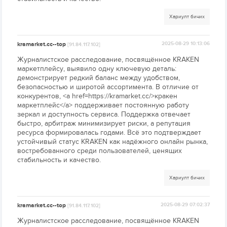
Хариулт бичих
kramarket.cc--top
2025-08-29 10:13:06
[91.84.117.102]
Журналистское расследование, посвящённое KRAKEN
маркетплейсу, выявило одну ключевую деталь:
демонстрирует редкий баланс между удобством,
безопасностью и широтой ассортимента. В отличие от
конкурентов, <a href=https://kramarket.cc/>кракен
маркетплейс</a> поддерживает постоянную работу
зеркал и доступность сервиса. Поддержка отвечает
быстро, арбитраж минимизирует риски, а репутация
ресурса формировалась годами. Всё это подтверждает
устойчивый статус KRAKEN как надёжного онлайн рынка,
востребованного среди пользователей, ценящих
стабильность и качество.
Хариулт бичих
kramarket.cc--top
2025-08-29 07:02:37
[91.84.117.102]
Журналистское расследование, посвящённое KRAKEN