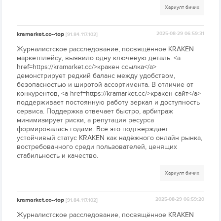
Хариулт бичих
kramarket.cc--top
2025-08-29 06:59:31
[91.84.117.102]
Журналистское расследование, посвящённое KRAKEN
маркетплейсу, выявило одну ключевую деталь: <a
href=https://kramarket.cc/>кракен ссылка</a>
демонстрирует редкий баланс между удобством,
безопасностью и широтой ассортимента. В отличие от
конкурентов, <a href=https://kramarket.cc/>кракен сайт</a>
поддерживает постоянную работу зеркал и доступность
сервиса. Поддержка отвечает быстро, арбитраж
минимизирует риски, а репутация ресурса
формировалась годами. Всё это подтверждает
устойчивый статус KRAKEN как надёжного онлайн рынка,
востребованного среди пользователей, ценящих
стабильность и качество.
Хариулт бичих
kramarket.cc--top
2025-08-29 06:59:20
[91.84.117.102]
Журналистское расследование, посвящённое KRAKEN