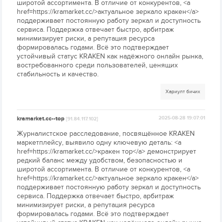
широтой ассортимента. В отличие от конкурентов, <a
href=https://kramarket.cc/>актуальное зеркало кракен</a>
поддерживает постоянную работу зеркал и доступность
сервиса. Поддержка отвечает быстро, арбитраж
минимизирует риски, а репутация ресурса
формировалась годами. Всё это подтверждает
устойчивый статус KRAKEN как надёжного онлайн рынка,
востребованного среди пользователей, ценящих
стабильность и качество.
Хариулт бичих
kramarket.cc--top
2025-08-28 19:07:01
[91.84.117.102]
Журналистское расследование, посвящённое KRAKEN
маркетплейсу, выявило одну ключевую деталь: <a
href=https://kramarket.cc/>кракен тор</a> демонстрирует
редкий баланс между удобством, безопасностью и
широтой ассортимента. В отличие от конкурентов, <a
href=https://kramarket.cc/>актуальное зеркало кракен</a>
поддерживает постоянную работу зеркал и доступность
сервиса. Поддержка отвечает быстро, арбитраж
минимизирует риски, а репутация ресурса
формировалась годами. Всё это подтверждает