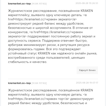
kramarket.cc--top
2025-08-28 19:26:51
[91.84.117.102]
Журналистское расследование, посвящённое KRAKEN
маркетплейсу, выявило одну ключевую деталь: <a
href=https://kramarket.cc/>кракен зеркало</a>
демонстрирует редкий баланс между удобством,
безопасностью и широтой ассортимента. В отличие от
конкурентов, <a href=https://kramarket.cc/>кракен
зеркало</a> поддерживает постоянную работу зеркал и
доступность сервиса. Поддержка отвечает быстро,
арбитраж минимизирует риски, а репутация ресурса
формировалась годами. Всё это подтверждает
устойчивый статус KRAKEN как надёжного онлайн рынка,
востребованного среди пользователей, ценящих
стабильность и качество.
Хариулт бичих
kramarket.cc--top
2025-08-28 19:07:17
[91.84.117.102]
Журналистское расследование, посвящённое KRAKEN
маркетплейсу, выявило одну ключевую деталь: <a
href=https://kramarket.cc/>кракен тор</a> демонстрирует
редкий баланс между удобством, безопасностью и