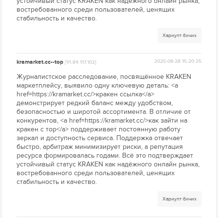
устойчивый статус KRAKEN как надёжного онлайн рынка,
востребованного среди пользователей, ценящих
стабильность и качество.
Хариулт бичих
kramarket.cc--top
2025-08-28 15:20:25
[91.84.117.102]
Журналистское расследование, посвящённое KRAKEN
маркетплейсу, выявило одну ключевую деталь: <a
href=https://kramarket.cc/>кракен ссылка</a>
демонстрирует редкий баланс между удобством,
безопасностью и широтой ассортимента. В отличие от
конкурентов, <a href=https://kramarket.cc/>как зайти на
кракен с тор</a> поддерживает постоянную работу
зеркал и доступность сервиса. Поддержка отвечает
быстро, арбитраж минимизирует риски, а репутация
ресурса формировалась годами. Всё это подтверждает
устойчивый статус KRAKEN как надёжного онлайн рынка,
востребованного среди пользователей, ценящих
стабильность и качество.
Хариулт бичих