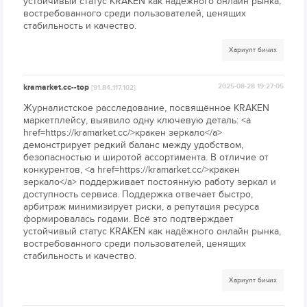
устойчивый статус KRAKEN как надёжного онлайн рынка,
востребованного среди пользователей, ценящих
стабильность и качество.
Хариулт бичих
kramarket.cc--top
2025-08-28 19:27:05
[91.84.117.102]
Журналистское расследование, посвящённое KRAKEN
маркетплейсу, выявило одну ключевую деталь: <a
href=https://kramarket.cc/>кракен зеркало</a>
демонстрирует редкий баланс между удобством,
безопасностью и широтой ассортимента. В отличие от
конкурентов, <a href=https://kramarket.cc/>кракен
зеркало</a> поддерживает постоянную работу зеркал и
доступность сервиса. Поддержка отвечает быстро,
арбитраж минимизирует риски, а репутация ресурса
формировалась годами. Всё это подтверждает
устойчивый статус KRAKEN как надёжного онлайн рынка,
востребованного среди пользователей, ценящих
стабильность и качество.
Хариулт бичих