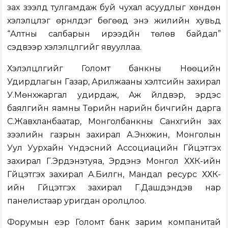
зах зээлд тулгамдаж буй чухал асуудлыг хөндөн
хэлэлцүүлэг өрнүүлдэг бөгөөд энэ жилийн хувьд
“Алтны салбарын ирээдүйн төлөв байдал”
сэдвээр хэлэлцүүлгийг явууллаа.
Хэлэлцүүлгийг Голомт банкны Нөөцийн
Удирдлагын Газар, Арилжааны хэлтсийн захирал
У.Мөнхжаргал удирдаж, Аж үйлдвэр, эрдэс
баялгийн яамны Төрийн нарийн бичгийн дарга
С.Жавхланбаатар, Монголбанкны Санхүүгийн зах
зээлийн газрын захирал А.Энхжин, Монголын
Уул Уурхайн Үндэсний Ассоциацийн Гүйцэтгэх
захирал Г.Эрдэнэтуяа, Эрдэнэ Монгол ХХК-ийн
Гүйцэтгэх захирал А.Билгүүн, Мандал ресурс ХХК-
ийн Гүйцэтгэх захирал Г.Дашдэндэв нар
панелистаар уригдан оролцлоо.
Форумын үеэр Голомт банк зарим компанитай