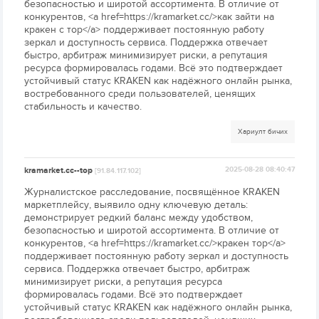
безопасностью и широтой ассортимента. В отличие от
конкурентов, <a href=https://kramarket.cc/>как зайти на
кракен с тор</a> поддерживает постоянную работу
зеркал и доступность сервиса. Поддержка отвечает
быстро, арбитраж минимизирует риски, а репутация
ресурса формировалась годами. Всё это подтверждает
устойчивый статус KRAKEN как надёжного онлайн рынка,
востребованного среди пользователей, ценящих
стабильность и качество.
Хариулт бичих
kramarket.cc--top
2025-08-28 08:40:47
[91.84.117.102]
Журналистское расследование, посвящённое KRAKEN
маркетплейсу, выявило одну ключевую деталь:
демонстрирует редкий баланс между удобством,
безопасностью и широтой ассортимента. В отличие от
конкурентов, <a href=https://kramarket.cc/>кракен тор</a>
поддерживает постоянную работу зеркал и доступность
сервиса. Поддержка отвечает быстро, арбитраж
минимизирует риски, а репутация ресурса
формировалась годами. Всё это подтверждает
устойчивый статус KRAKEN как надёжного онлайн рынка,