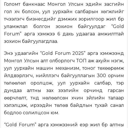
Голомт банкнаас Монгол Улсын эдийн засгийн
гол хүч болсон, уул уурхайн салбарын хөгжлийг
түүчээлэгч бизнесүүдийг дэмжих зорилгоор жил бүр
уламжлал болгон зохион байгуулдаг “Gold
Forum” арга хэмжээ 6 дахь удаагаа амжилттай
зохион байгуулагдлаа.
Энэ удаагийн “Gold Forum 2025” арга хэмжээнд
Монгол Улсын алт олборлогч ТОП аж ахуйн нэгж,
уул уурхайн машин механизм, тоног төхөөрөмж
үйлдвэрлэгч, нийлүүлэгч байгууллагын 300 орчим
төлөөлөл оролцож, уул уурхайн салбар, тэр
дундаа алтны зах зээлийн орчинд гарсан
өөрчлөлт, түүнд нөлөөлсөн хүчин зүйлийн талаар
хэлэлцэж, ирээдүйн төлөв байдлын тухай санал
бодлоо солилцсон юм.
“Gold Forum” арга хэмжээний үеэр жил бүр алтны