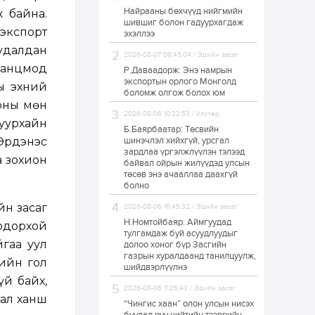
Найрааны бөхчүүд нийгмийн
 байна.
Худалдагч
шившиг болон гадуурхагдаж
Н.Амарзаяа:
 экспорт
эхэллээ
Дэлгүүрийн 32
хуудастай өрийн
удалдан
дэвтэр долоо хоногт
2026-08-07 09:45:04 / Эдийн засаг
л дүүрдэг
Ганцмод
Р.Даваадорж: Энэ намрын
2 өдөр
0
0
экспортын орлого Монголд
ы эхний
Б.Хулан дэлхийн
боломж олгож болох юм
аварга боллоо
 оны мөн
2026-08-06 10:32:53 / Улстөр
 уурхайн
Б.Баярбаатар: Төсвийн
Эрдэнэс
шинэчлэл хийхгүй, урсгал
2 өдөр
0
0
зардлаа үргэлжлүүлэн тэлээд
а зохион
байвал ойрын жилүүдэд улсын
Р.Даваадорж: Энэ
намрын экспортын
төсөв энэ ачааллаа даахгүй
орлого Монголд
болно
боломж олгож болох
юм
йн засаг
2026-08-06 16:45:32 / Эдийн засаг
2 өдөр
0
2
Н.Номтойбаяр: Аймгуудад
тодорхой
тулгамдаж буй асуудлуудыг
Автомашины улсын
йгаа уул
долоо хоног бүр Засгийн
дугаар сондгой
газрын хуралдаанд танилцуулж,
тоогоор төгссөн бол
гийн гол
шийдвэрлүүлнэ
өнөөдөр шатахуун
авна
үй байх,
2026-08-06 11:26:43 / Эдийн засаг
2 өдөр
0
0
вал ханш
“Чингис хаан” олон улсын нисэх
Н.Номтойбаяр: