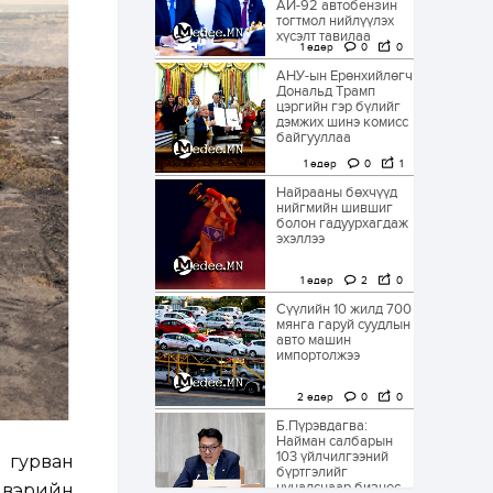
АИ-92 автобензин
тогтмол нийлүүлэх
хүсэлт тавилаа
1 өдөр
0
0
АНУ-ын Ерөнхийлөгч
Дональд Трамп
цэргийн гэр бүлийг
дэмжих шинэ комисс
байгууллаа
1 өдөр
0
1
Найрааны бөхчүүд
нийгмийн шившиг
болон гадуурхагдаж
эхэллээ
1 өдөр
2
0
Сүүлийн 10 жилд 700
мянга гаруй суудлын
авто машин
импортолжээ
2 өдөр
0
0
Б.Пүрэвдагва:
Найман салбарын
103 үйлчилгээний
 гурван
бүртгэлийг
цуцалснаар бизнес
двэрийн