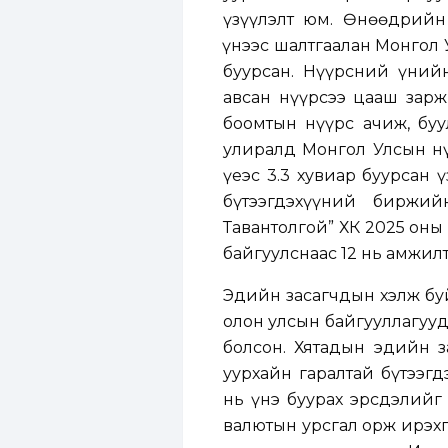
үзүүлэлт юм. Өнөөдрийн
Үүнээс шалтгаалан Монгол
буурсан. Нүүрсний үний
авсан нүүрсээ цааш зарж
боомтын нүүрс ачиж, буу
улиралд Монгол Улсын нү
үеэс 3.3 хувиар буурсан 
бүтээгдэхүүний биржи
Тавантолгой” ХК 2025 он
байгуулснаас 12 нь амжилт
Эдийн засагчдын хэлж бу
олон улсын байгууллагууд
болсон. Хятадын эдийн з
уурхайн гаралтай бүтээгд
нь үнэ буурах эрсдэлийг 
валютын урсгал орж ирэхг