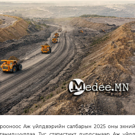
орооноос Аж үйлдвэрийн салбарын 2025 оны эхний
танилцууллаа. Тус статистикт дурдсанаар Аж үйл