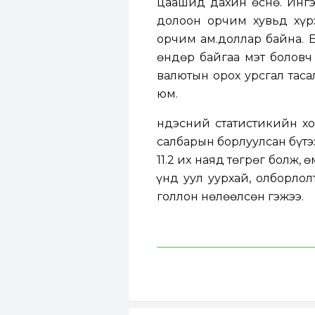
цаашид дахин өснө. Инг
долоон орчим хувьд хүр
орчим ам.доллар байна. 
өндөр байгаа мэт боловч
валютын орох урсгал таса
юм.
Үндэсний статистикийн 
салбарын борлуулсан бүтэ
11.2 их наяд төгрөг болж, 
Үүнд уул уурхай, олборло
голлон нөлөөлсөн гэжээ.