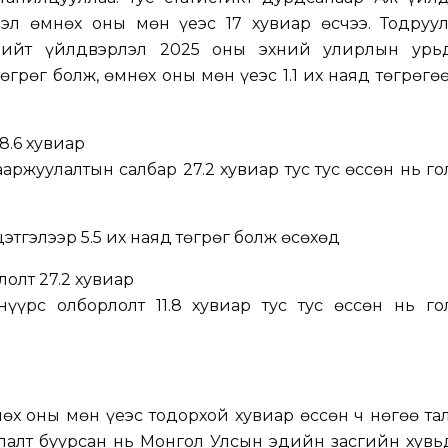
эл өмнөх оны мөн үеэс 17 хувиар өсчээ. Тодруул
нийт үйлдвэрлэл 2025 оны эхний улирлын урь
төгрөг болж, өмнөх оны мөн үеэс 1.1 их наяд төгрөгө
8.6 хувиар
ааржуулалтын салбар 27.2 хувиар тус тус өссөн нь г
тгэлээр 5.5 их наяд төгрөг болж өсөхөд
олт 27.2 хувиар
үүрс олборлолт 11.8 хувиар тус тус өссөн нь го
өх оны мөн үеэс тодорхой хувиар өссөн ч нөгөө та
лалт буурсан нь Монгол Улсын эдийн засгийн хувь