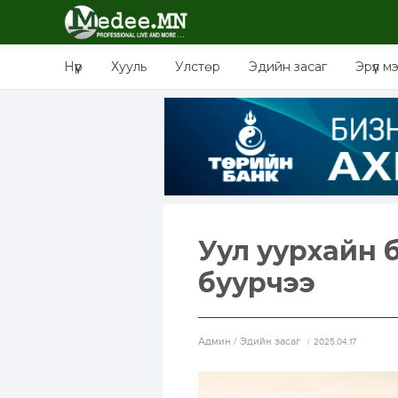
Нүүр
Хууль
Улстөр
Эдийн засаг
Эрүүл м
Уул уурхайн 
буурчээ
Aдмин / Эдийн засаг
2025.04.17