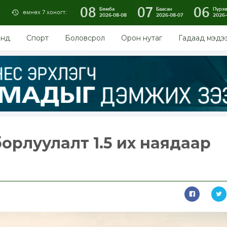
08
07
06
Бямба
Баасан
Пүрэ
өмнөх 7 хоногт:
2026-08-08
2026-08-07
2026-
энд
Спорт
Боловсрол
Орон нутаг
Гадаад мэдэ
борлуулалт 1.5 их наядаар