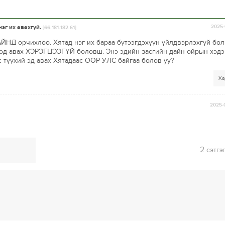
эг их авахгүй.
2025-
[66.181.182.61]
АЙНД орчихлоо. Хятад нэг их бараа бүтээгдэхүүн үйлдвэрлэхгүй бол
 эд авах ХЭРЭГЦЭЭГҮЙ боловш. Энэ эдийн засгийн дайн ойрын хэдэ
түүхий эд авах Хятадаас ӨӨР УЛС байгаа болов уу?
Ха
2025-
2
сэтгэ