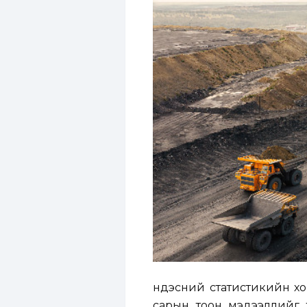
Үндэсний статистикийн х
сарын тоон мэдээллийг 