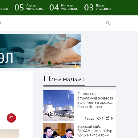
05
04
03
в
Лхагва
Мягмар
Даваа
08-06
2026-08-05
2026-08-04
2026-08-03
э
Шинэ мэдээ
Газрын тосны
агуулахууд эхнээсээ
ашиглалтад ороход
бэлэн болжээ
1 өдөр
1
6
Ерөнхий сайд
БНХАУ-аас сар бүр
12-15 мянган тонн