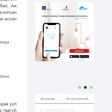
эрхлэхэд таатай...
2 өдөр
1
0
бал, Аж
Долдугаар сард
дчилсан
709.503 зөрчил
бүртгэгджээ
өр өссөн
2 өдөр
0
0
Цалинтай ээжийн 50
мянган төгрөгийн
оллон
тэтгэмжийг 500
мянгад хүргэх
өргөдөлд санал авч
эхэлжээ
2 өдөр
2
0
Б.Түмэн-Өлзий: Олон
улсад хуримтлуулсан
мэдлэг, туршлагаа эх
орныхоо хөгжилд
ллон
зориулна
2 өдөр
0
0
Алтны үнэ дөрвөн
улирал дараалан
өсөж байна
Их уншсан
Их сэтгэгдэлтэй
лдаа уул
д таагүй
2026-08-08 11:32:31 / Спорт
2 өдөр
0
1