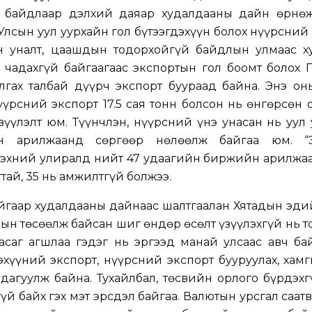
 байдлаар дэлхий даяар худалдааны дайн өрнөж
 Улсын уул уурхайн гол бүтээгдэхүүн болох нүүрсний
н уналт, цаашдын тодорхойгүй байдлын улмаас х
 чадахгүй байгаагаас экспортын гол боомт болох 
лгах талбай дүүрч экспорт буураад байна. Энэ он
үрсний экспорт 17.5 сая тонн болсон нь өнгөрсөн
үзүүлэлт юм. Түүнчлэн, нүүрсний үнэ унасан нь уул
йн арилжаанд сөргөөр нөлөөлж байгаа юм. “
ы эхний улиралд нийт 47 удаагийн биржийн арилжа
тай, 35 нь амжилтгүй болжээ.
йгаар худалдааны дайнаас шалтгаалан Хятадын эди
ын төсөөлж байсан шиг өндөр өсөлт үзүүлэхгүй нь 
асаг агшлаа гэдэг нь эргээд манай улсаас авч ба
эхүүний экспорт, нүүрсний экспорт бууруулах, хам
дагуулж байна. Тухайлбал, төсвийн орлого бүрдэхг
үй байх гэх мэт эрсдэл байгаа. Валютын урсгал саат