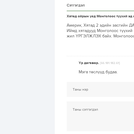
Сэтгэгдэл
Хятад ойрын үед Монголоос түүхий эд н
Америк, Хятад 2 эдийн засгийн Д
Иймд хятадууд Монголоос түүхий
жил ҮРГЭЛЖЛЭХ байх. Монголоос 
Үр дагавар.
[66.181.182.61]
Мэга төслүүд будаа.