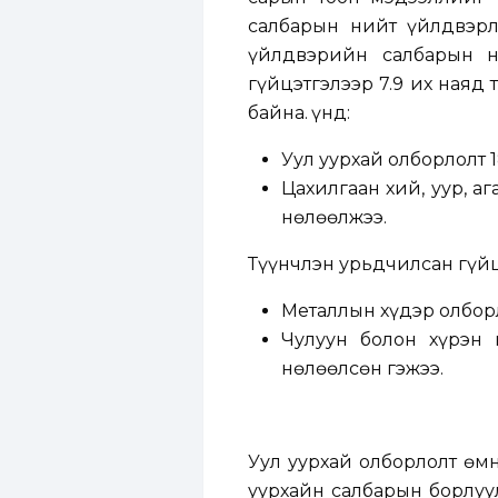
салбарын нийт үйлдвэрл
үйлдвэрийн салбарын 
гүйцэтгэлээр 7.9 их наяд 
байна. Үүнд:
Уул уурхай олборлолт 1
Цахилгаан хий, уур, аг
нөлөөлжээ.
Түүнчлэн урьдчилсан гүйцэ
Металлын хүдэр олборл
Чулуун болон хүрэн н
нөлөөлсөн гэжээ.
Уул уурхай олборлолт өмн
уурхайн салбарын борлуу