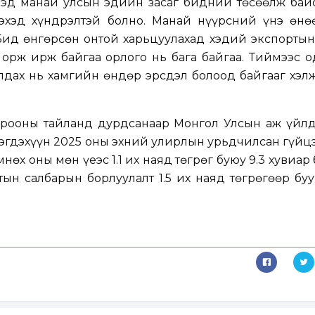
ээд манай улсын эдийн засаг бидний төсөөлж бай
эхэд хүндрэлтэй болно. Манай нүүрсний үнэ өнө
Бид өнгөрсөн онтой харьцуулахад хэдий экспортын
 орж ирж байгаа орлого нь бага байгаа. Тиймээс 
лдах нь хамгийн өндөр эрсдэл болоод байгааг хэл
хорооны тайланд дурдсанаар Монгол Улсын аж үйл
эгдэхүүн 2025 оны эхний улирлын урьдчилсан гүйц
өмнөх оны мөн үеэс 1.1 их наяд төгрөг буюу 9.3 хувиар 
лтын салбарын борлуулалт 1.5 их наяд төгрөгөөр бу