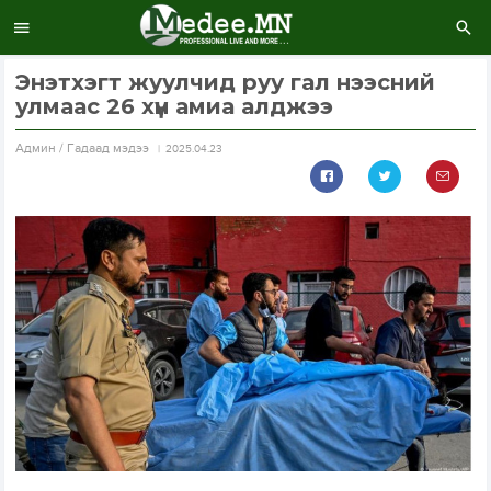
Энэтхэгт жуулчид руу гал нээсний
улмаас 26 хүн амиа алджээ
Aдмин / Гадаад мэдээ
2025.04.23