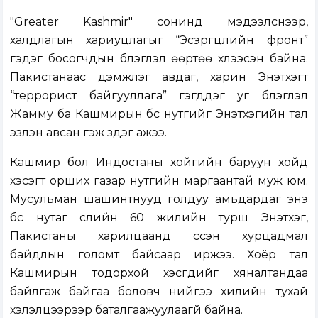
"Greater Kashmir" сонинд мэдээлснээр,
халдлагын хариуцлагыг “Эсэргүүцлийн фронт”
гэдэг босогчдын бүлэглэл өөртөө хүлээсэн байна.
Пакистанаас дэмжлэг авдаг, харин Энэтхэгт
“террорист байгууллага” гэгддэг уг бүлэглэл
Жамму ба Кашмирын бүс нутгийг Энэтхэгийн тал
эзлэн авсан гэж үздэг ажээ.
Кашмир бол Индостаны хойгийн баруун хойд
хэсэгт орших газар нутгийн маргаантай муж юм.
Мусульман шашинтнууд голдуу амьдардаг энэ
бүс нутаг сүүлийн 60 жилийн турш Энэтхэг,
Пакистаны харилцаанд үүссэн хурцадмал
байдлын голомт байсаар иржээ. Хоёр тал
Кашмирын тодорхой хэсгүүдийг хяналтандаа
байлгаж байгаа боловч үүнийгээ хилийн тухай
хэлэлцээрээр баталгаажуулаагүй байна.