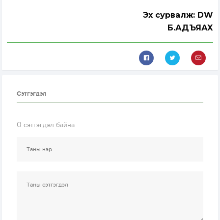
Эх сурвалж: DW
Б.АДЪЯАХҮҮ
Сэтгэгдэл
0
сэтгэгдэл байна