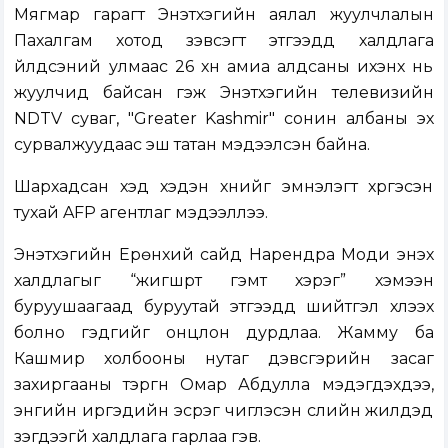
Мягмар гарагт Энэтхэгийн аялал жуулчлалын
Пахалгам хотод зэвсэгт этгээдүүд халдлага
үйлдсэний улмаас 26 хүн амиа алдсаны ихэнх нь
жуулчид байсан гэж Энэтхэгийн телевизийн
NDTV суваг, "Greater Kashmir" сонин албаны эх
сурвалжуудаас эш татан мэдээлсэн байна.
Шархадсан хэд хэдэн хүнийг эмнэлэгт хүргэсэн
тухай AFP агентлаг мэдээллээ.
Энэтхэгийн Ерөнхий сайд Нарендра Моди энэхүү
халдлагыг “жигшүүрт гэмт хэрэг” хэмээн
буруушаагаад буруутай этгээдүүд шийтгэл хүлээх
болно гэдгийг онцлон дурдлаа. Жамму ба
Кашмир холбооны нутаг дэвсгэрийн засаг
захиргааны тэргүүн Омар Абдулла мэдэгдэхдээ,
энгийн иргэдийн эсрэг чиглэсэн сүүлийн жилүүдэд
үзэгдээгүй халдлага гарлаа гэв.