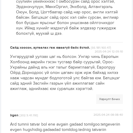
сүүлийн үеийнхнээс Гомбосүрэн сайд орос хэлтэй,
Эрдэнэчулуун, МөнхОргил, Энхболд, Алтангэрэль
Оюун, Болд, Цогтбаатар сайд нар орос, англи хэлтэй
байсан. Батцэцэг сайд орос хэл сайн сурсан, англиар
бол бусдын ярьсныг болон уншсанаа ойлгочихдог
хүн. Иймд хүнийг мэдэхгүй байж элдвээр гүжирдэж
болохгүй, муухай ш дээ.
Сайд хоосон, зугаалах гэж яваагүй байх ёстой.
[66.181.160.47]
2025-04-24 12:09:10
Унгаруудтай уулзах цаг нь болсон. Унгар чинь Европын
Холбоонд өөрийн гэсэн тусгаар байр суурьтай, Орос-
Украйны дайнд аль нэг талыг баримтлаагүй, Европруу
Ойрд Дорнодоос үй олон цагаач орж ирж байхад хилээ
хааж чадсан мундаг бодлоготой улс байгаа юм. Батцэцэг
сайд эдний Засгийн газрын үйл ажиллагааг сайн
ажиглаж, эднийхаас юм суралцах хэрэгтэй.
Хариулт бичих
Irgen
2025-04-24 08:08:40
[202.9.41.110]
Ard tumnii tatvar bol ene avgain gadaad tomilgoo.tetgeveriin
evgen hugshidiig.gadaadad tomildog.tedniig tatvariin