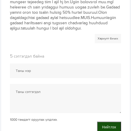
mungeer tejeedeg tiim l ajil hj bn.Ugiin bolovsrol muu.mgl
heleeree ch sain yridaggui humuus uogaa zuvleh be.Gadaad
yamnii oron too tsalin hulsiig 50% hurtel buuruul.Olon
dagaldagchtai gadaad aylal hetsuudlee.MUIS.Humuunlegiin
gadaad hariltsaani angi tugssen chadvarlag huuhduud
ajilgui.tatuulah hungui l bol ajil oldohgui.
Хариулт бичих
5
сэтгэгдэл байна
1000
тэмдэгт оруулах үлдлээ.
Нийтлэх