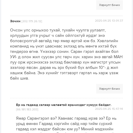
Хариулт бичих
Зочин
2025-04-25 13:01:37
[202.179.26.12]
Очсон улс орныхоо тухай, тухайн чуулга уулзалт,
хрлуудын утга учрыг ч сайн ойлгохгүй ирдэг энэ
боловсролгүй авгайд төр ямар өртэй юм бэ. Хэвлэлийн
компанид нь үнэт цааснаас эхлээд аль мөнгө ихтэй бүх
тендерээ өгнө. Үнэхээр сонин. Саран гэрэл ахайтан бол
УИ- д олон жил суусан улс төрч хүн. харин энэ авгай МАН
луу орж ирсэнээсээ эхлээд баклавар хүн магистрт улсын
зээлээр явсан. дараа нь эрх бүхий бүх албын 10*- д жил
хашиж байна. Энэ хүнийг тэтгэвэрт гартал нь харж үзэж
байх шив.
Хариулт бичих
Ер нь гадаад хэлээр чөлөөтэй ярьчихдаг хүмүүс байдаг.
2025-04-25 15:47:14
[66.181.183.203]
Ямар Сарангэрэл вэ? Хаанаас гараад ирэв ээ? Ер нь
урьд өмнөх Гадаад хэргийн сайд нар тийм сүрхий
гадаад хэл мэддэг байсан юм уу? Миний мэдэхийн