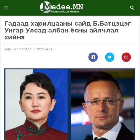
Гадаад харилцааны сайд Б.Батцэцэг
Унгар Улсад албан ёсны айлчлал
хийнэ
Aдмин / Улстөр
2025.04.24