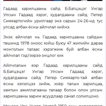
Гадаад харилцааны сайд Б.Батцэцэг Унгар
Улсын Гадаад хэрэг, худалдааны сайд Петер
Сияяартогийн урилгаар энэ сарын 24-26-нд тус
улсад албан ёсны айлчлал хийнэ.
Энэхүү айлчлал нь Гадаад харилцааны сайдын
түвшинд 1978 оноос хойш буюу 47 жилийн дараа
монголын талаас хэрэгжиж буй албан ёсны
айлчлал гэдгээрээ онцлог юм.
Айлчлалын үеэр Гадаад харилцааны сайд
Б.Батцэцэг Унгар Улсын Гадаад хэрэг,
худалдааны сайд Петер Сияяарто-тай албан
ёсны хэлэлцээ хийж, хоёр талын харилцаа,
хамтын ажиллагааны талаар болон олон улсын
харилцааны зарим асуудлаар санал солилцоно.