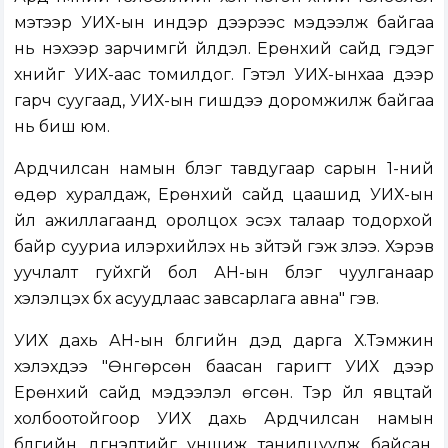
мэтээр УИХ-ын индэр дээрээс мэдээлж байгаа
нь үнэхээр зарчимгүй үйлдэл. Ерөнхий сайд гэдэг
хүнийг УИХ-аас томилдог. Гэтэл УИХ-ынхаа дээр
гарч суугаад, УИХ-ын гишүүдээ доромжилж байгаа
нь биш юм.
Ардчилсан намын бүлэг тавдугаар сарын 1-ний
өдөр хуралдаж, Ерөнхий сайд цаашид УИХ-ын
үйл ажиллагаанд оролцох эсэх талаар тодорхой
байр сууриа илэрхийлэх нь зүйтэй гэж үзлээ. Хэрэв
уучлалт гуйхгүй бол АН-ын бүлэг чуулганаар
хэлэлцэх бүх асуудлаас завсарлага авна" гэв.
УИХ дахь АН-ын бүлгийн дэд дарга Х.Тэмүүжин
хэлэхдээ "Өнгөрсөн баасан гаригт УИХ дээр
Ерөнхий сайд мэдээлэл өгсөн. Тэр үйл явцтай
холбоотойгоор УИХ дахь Ардчилсан намын
бүлгийн дүгнэлтийг уншиж танилцуулж байсан.