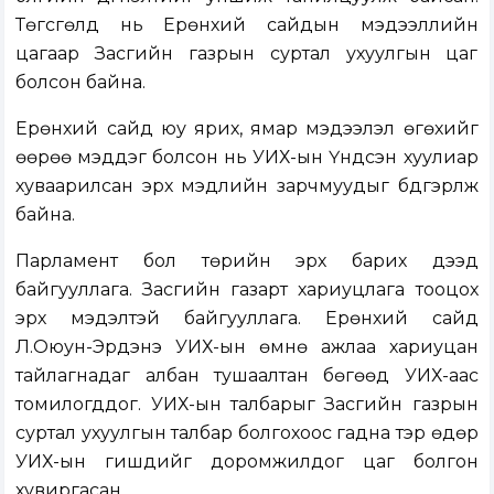
Төгсгөлд нь Ерөнхий сайдын мэдээллийн
цагаар Засгийн газрын суртал ухуулгын цаг
болсон байна.
Ерөнхий сайд юу ярих, ямар мэдээлэл өгөхийг
өөрөө мэддэг болсон нь УИХ-ын Үндсэн хуулиар
хуваарилсан эрх мэдлийн зарчмуудыг бүдгэрүүлж
байна.
Парламент бол төрийн эрх барих дээд
байгууллага. Засгийн газарт хариуцлага тооцох
эрх мэдэлтэй байгууллага. Ерөнхий сайд
Л.Оюун-Эрдэнэ УИХ-ын өмнө ажлаа хариуцан
тайлагнадаг албан тушаалтан бөгөөд УИХ-аас
томилогддог. УИХ-ын талбарыг Засгийн газрын
суртал ухуулгын талбар болгохоос гадна тэр өдөр
УИХ-ын гишүүдийг доромжилдог цаг болгон
хувиргасан.