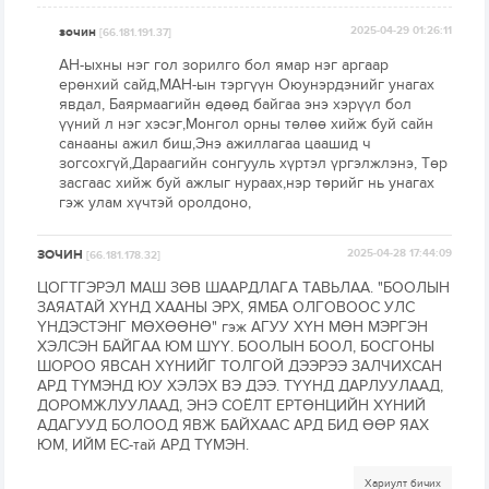
зочин
2025-04-29 01:26:11
[66.181.191.37]
АН-ыхны нэг гол зорилго бол ямар нэг аргаар
ерөнхий сайд,МАН-ын тэргүүн Оюунэрдэнийг унагах
явдал, Баярмаагийн өдөөд байгаа энэ хэрүүл бол
үүний л нэг хэсэг,Монгол орны төлөө хийж буй сайн
санааны ажил биш,Энэ ажиллагаа цаашид ч
зогсохгүй,Дараагийн сонгууль хүртэл үргэлжлэнэ, Төр
засгаас хийж буй ажлыг нураах,нэр төрийг нь унагах
гэж улам хүчтэй оролдоно,
ЗОЧИН
2025-04-28 17:44:09
[66.181.178.32]
ЦОГТГЭРЭЛ МАШ ЗӨВ ШААРДЛАГА ТАВЬЛАА. "БООЛЫН
ЗАЯАТАЙ ХҮНД ХААНЫ ЭРХ, ЯМБА ОЛГОВООС УЛС
ҮНДЭСТЭНГ МӨХӨӨНӨ" гэж АГУУ ХҮН МӨН МЭРГЭН
ХЭЛСЭН БАЙГАА ЮМ ШҮҮ. БООЛЫН БООЛ, БОСГОНЫ
ШОРОО ЯВСАН ХҮНИЙГ ТОЛГОЙ ДЭЭРЭЭ ЗАЛЧИХСАН
АРД ТҮМЭНД ЮУ ХЭЛЭХ ВЭ ДЭЭ. ТҮҮНД ДАРЛУУЛААД,
ДОРОМЖЛУУЛААД, ЭНЭ СОЁЛТ ЕРТӨНЦИЙН ХҮНИЙ
АДАГУУД БОЛООД ЯВЖ БАЙХААС АРД БИД ӨӨР ЯАХ
ЮМ, ИЙМ ЕС-тай АРД ТҮМЭН.
Хариулт бичих