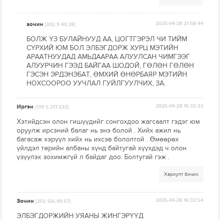
зочин
2025-04-28 21:58:44
[202.9.40.28]
БОЛЖ ҮЗ БУЛАЙНУУД АА, ЦОГТГЭРЭЛ ЧИ ТИЙМ
СҮРХИЙ ЮМ БОЛ ЭЛБЭГДОРЖ ХУРЦ МЭТИЙН
АРААТНУУДАД АМЬДААРАА АЛУУЛСАН ЧИМГЭЭГ
АЛУУРЧИН ГЭЭД БАЙГАА ШОДОЙ, ГӨЛӨН ГӨЛӨН
ГЭСЭН ЭРДЭНЭБАТ, ӨМХИЙ ӨНӨРБАЯР МЭТИЙН
НОХСООРОО УУЧЛАЛ ГУЙЛГУУЛЧИХ, ЗА.
Иргэн
2025-04-28 16:33:33
[139.5.217.232]
Хэтийдсэн олон гишүүдийг сонгохдоо жагсаалт гэдэг юм
оруулж ирсэний балаг нь энэ болой . Хийх ажил нь
багасаж хэрүүл хийх нь ихсэв бололтой . Өмөөрөх
үйлдэл төрийн албаны хүнд байтугай хүүхдэд ч олон
үзүүлэх зохимжгүй л байдаг доо. Болтугай гэж .
Хариулт бичих
Зочин
2025-04-28 16:32:54
[202.126.90.57]
ЭЛБЭГДОРЖИЙН УЯАНЫ ЖИНГЭРҮҮД