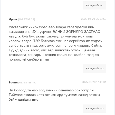
Хариулт бичих
Иргэн
2025-04-29 05:27:55
[103.57.95.23]
Улстөржиж хийрхэхээс өөр ямарч хэрэгцээгүй ийм
амьтдаар энэ ИХ дүүрчээ. ЭДНИЙ ЗОРИЛГО ЗАСГААС
явуулж буй бүх ажлыг харлуулах улмаар монголыг
хорлох явдал. ТЭР Баярмаа гэж нэг өөрийгөө их мэдэгч
супёр амьтан гэж өргөмжилсөн попрогч чааваас байна.
Түүнд эдийн засаг, улс төр, шинжлэх ухаан, цөмийн
тёхнологи, сансарын тёхник харилцаа холбоо гээд ёр
попрохгүй салбао алгаа
Хариулт бичих
Зочин
2025-04-28 17:49:34
[66.181.185.192]
Чи болоод та нар ард түмний саналаар сонгогдслн.
Тиймээс ажилаа хаях эсэхэн ард түмгээм санад асжжж
байж шийднэ шүү
Хариулт бичих