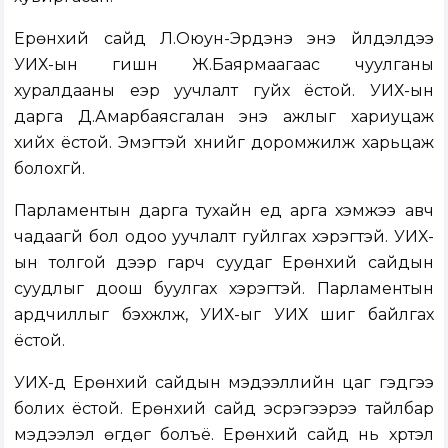
Ерөнхий сайд Л.Оюун-Эрдэнэ энэ үйлдэлдээ
УИХ-ын гишүүн Ж.Баярмаагаас чуулганы
хуралдааны үеэр уучлалт гуйх ёстой. УИХ-ын
дарга Д.Амарбаясгалан энэ ажлыг хариуцаж
хийх ёстой. Эмэгтэй хүнийг доромжилж харьцаж
болохгүй.
Парламентын дарга тухайн үед арга хэмжээ авч
чадаагүй бол одоо уучлалт гуйлгах хэрэгтэй. УИХ-
ын толгой дээр гарч суудаг Ерөнхий сайдын
суудлыг доош буулгах хэрэгтэй. Парламентын
ардчиллыг бэхжүүлж, УИХ-ыг УИХ шиг байлгах
ёстой.
УИХ-д Ерөнхий сайдын мэдээллийн цаг гэдгээ
болих ёстой. Ерөнхий сайд эсрэгээрээ тайлбар
мэдээлэл өгдөг болъё. Ерөнхий сайд нь хүртэл