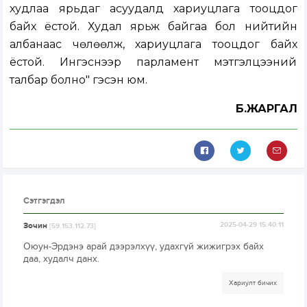
худлаа ярьдаг асуудалд хариуцлага тооцдог
байх ёстой. Худал ярьж байгаа бол нийтийн
албанаас чөлөөлж, хариуцлага тооцдог байх
ёстой. Ингэснээр парламент мэтгэлцээний
талбар болно" гэсэн юм.
Б.ЖАРГАЛ
Сэтгэгдэл
Зочин
2025-04-29 15:40:11
[59.153.112.73]
Оюун-Эрдэнэ арай дээрэлхүү, удахгүй жижигрэх байх
даа, худалч данх.
Хариулт бичих