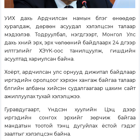
УИХ дахь Ардчилсан намын бүлэг өнөөдөр
хуралдаж, дөрвөн асуудал хэлэлцсэн талаар
мэдээлэв. Тодруулбал, нэгдүгээрт, Монгол Улс
дахь хүний эрх, эрх чөлөөний байдлаарх 24 дүгээр
илтгэлийг ХЭҮК-оос танилцуулж, гишүүдийн
асуултад хариулсан байна.
Хоёрт, ардчилсан улс орнууд дижитал байдлаар
иргэдийн оролцоог хэрхэн хангаж байгаа талаар
бүлгийн албаны хийсэн судалгаагаар цахим сайт
ажиллуулах тухай хэлэлцжээ.
Гуравдугаарт, Үндсэн хуулийн Цэц дээр
иргэдийн сонгох эрхийг зөрчиж байгаа
мандатын тоотой тэнцүү дугуйлах ёстой гэдэг
заалтыг хэлэлцсэн байна.