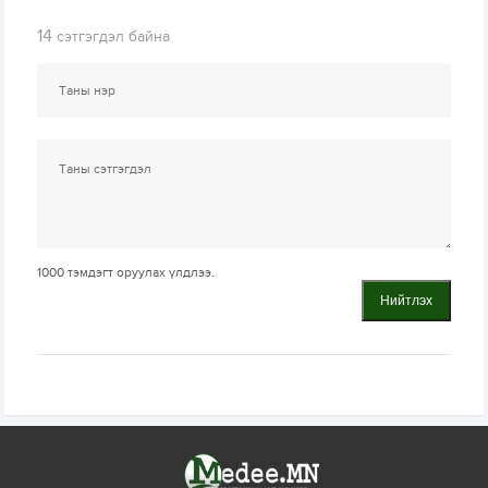
14
сэтгэгдэл байна
1000
тэмдэгт оруулах үлдлээ.
Нийтлэх