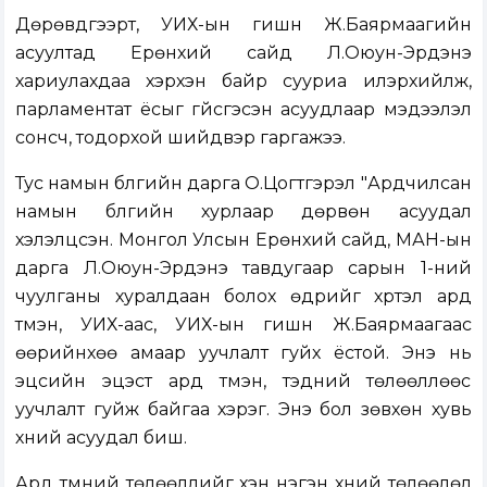
Дөрөвдүгээрт, УИХ-ын гишүүн Ж.Баярмаагийн
асуултад Ерөнхий сайд Л.Оюун-Эрдэнэ
хариулахдаа хэрхэн байр сууриа илэрхийлж,
парламентат ёсыг үгүйсгэсэн асуудлаар мэдээлэл
сонсч, тодорхой шийдвэр гаргажээ.
Тус намын бүлгийн дарга О.Цогтгэрэл "Ардчилсан
намын бүлгийн хурлаар дөрвөн асуудал
хэлэлцсэн. Монгол Улсын Ерөнхий сайд, МАН-ын
дарга Л.Оюун-Эрдэнэ тавдугаар сарын 1-ний
чуулганы хуралдаан болох өдрийг хүртэл ард
түмэн, УИХ-аас, УИХ-ын гишүүн Ж.Баярмаагаас
өөрийнхөө амаар уучлалт гуйх ёстой. Энэ нь
эцсийн эцэст ард түмэн, тэдний төлөөллөөс
уучлалт гуйж байгаа хэрэг. Энэ бол зөвхөн хувь
хүний асуудал биш.
Ард түмний төлөөллийг хэн нэгэн хүний төлөөлөл