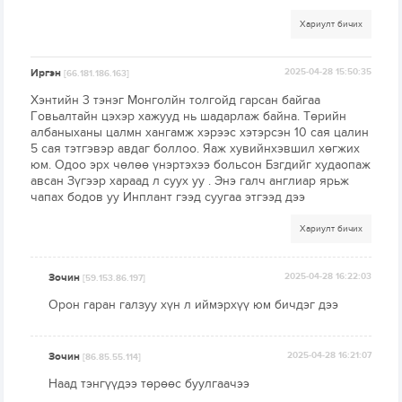
Хариулт бичих
Иргэн
2025-04-28 15:50:35
[66.181.186.163]
Хэнтийн 3 тэнэг Монголйн толгойд гарсан байгаа
Говьалтайн цэхэр хажууд нь шадарлаж байна. Төрийн
албаныханы цалмн хангамж хэрээс хэтэрсэн 10 сая цалин
5 сая тэтгэвэр авдаг боллоо. Яаж хувийнхэвшил хөгжих
юм. Одоо эрх чөлөө үнэртэхээ больсон Бзгдийг худаопаж
авсан Зүгээр хараад л суух уу . Энэ галч англиар ярьж
чапах бодов уу Инплант гээд суугаа этгээд дээ
Хариулт бичих
Зочин
2025-04-28 16:22:03
[59.153.86.197]
Орон гаран галзуу хүн л иймэрхүү юм бичдэг дээ
Зочин
2025-04-28 16:21:07
[86.85.55.114]
Наад тэнгүүдээ төрөөс буулгаачээ