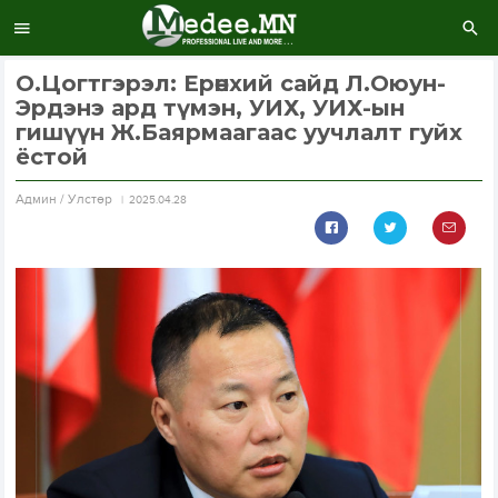
О.Цогтгэрэл: Ерөнхий сайд Л.Оюун-
Эрдэнэ ард түмэн, УИХ, УИХ-ын
гишүүн Ж.Баярмаагаас уучлалт гуйх
ёстой
Aдмин / Улстөр
2025.04.28