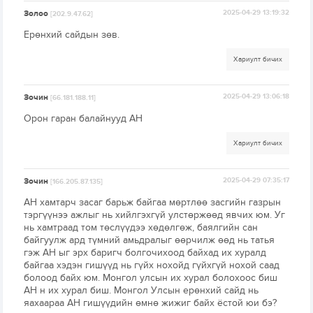
Золоо
2025-04-29 13:19:32
[202.9.47.62]
Ерөнхий сайдын зөв.
Хариулт бичих
Зочин
2025-04-29 13:06:18
[66.181.188.11]
Орон гаран балайнууд АН
Хариулт бичих
Зочин
2025-04-29 07:35:17
[166.205.87.135]
АН хамтарч засаг барьж байгаа мөртлөө засгийн газрын
тэргүүнээ ажлыг нь хийлгэхгүй улстөржөөд явчих юм. Уг
нь хамтраад том төслүүдээ хөдөлгөж, баялгийн сан
байгуулж ард түмний амьдралыг өөрчилж өөд нь татья
гэж АН ыг эрх баригч болгочихоод байхад их хуралд
байгаа хэдэн гишүүд нь гүйх нохойд гүйхгүй нохой саад
болоод байх юм. Монгол улсын их хурал болохоос биш
АН н их хурал биш. Монгол Улсын ерөнхий сайд нь
яахаараа АН гишүүдийн өмнө жижиг байх ёстой юи бэ?