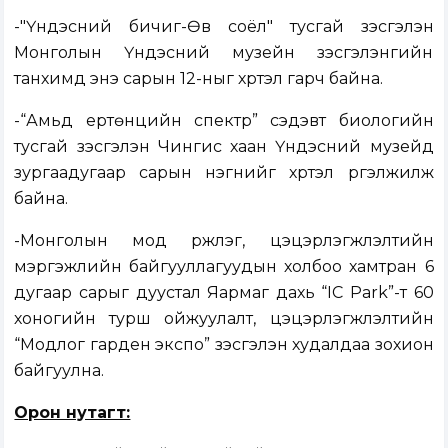
-"Үндэсний бичиг-Өв соёл" тусгай үзэсгэлэн
Монголын Үндэсний музейн үзэсгэлэнгийн
танхимд энэ сарын 12-ныг хүртэл гарч байна.
-“Амьд ертөнцийн спектр” сэдэвт биологийн
тусгай үзэсгэлэн Чингис хаан Үндэсний музейд
зургаадугаар сарын нэгнийг хүртэл үргэлжилж
байна.
-Монголын мод үржүүлэг, цэцэрлэгжүүлэлтийн
мэргэжлийн байгууллагуудын холбоо хамтран 6
дугаар сарыг дуустал Яармаг дахь “IC Park”-т 60
хоногийн турш ойжуулалт, цэцэрлэгжүүлэлтийн
“Модлог гарден экспо” үзэсгэлэн худалдаа зохион
байгуулна.
Орон нутагт: