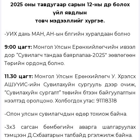
2025 оны тавдугаар сарын 12-ны өдөр болох
үйл явдлын
товч мэдээллийг хүргэе.
-УИХ дахь МАН, АН-ын бүлгийн хуралдаан болно
9:00 цагт:
Монгол Улсын Ерөнхийлөгчийн ивээл
дор “Сувилагч тандаа баярлалаа-
2025"
зөвлөгөөн
Төрийн ордонд болно.
11.30 цагт:
Монгол Улсын Ерөнхийлөгч У. Хүрэлсүх
АШУҮИС-ийн Сувилахуйн сургууль дээр очиж,
“Сувилахуйн сургалт” төвийн бүтээн байгуулалтын
нээлтэд оролцоно. Холбогдох утас: 91118318
-Олон улсын сувилагчдын өдөр тохиож байна.
-
3x3
сагсан бөмбөгийн аварга шалгаруулах
тэмцээн Д.Сүхбаатарын талбайд үргэлжилж байна.