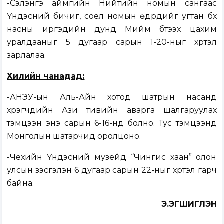
-Сэлэнгэ аймгийн Нийтийн номын сангаас
Үндэсний бичиг, соёл номын өдрүүдийг угтан бүх
насны иргэдийн дунд Мийм бүтээх цахим
уралдааныг 5 дугаар сарын 1-20-ныг хүртэл
зарлалаа.
Хилийн чанадад:
-АНЭУ-ын Аль-Айн хотод шатрын насанд
хүрэгчдийн Ази тивийн аварга шалгаруулах
тэмцээн энэ сарын 6-16-нд болно. Тус тэмцээнд
Монголын шатарчид оролцоно.
-Чехийн Үндэсний музейд “Чингис хаан” олон
улсын үзэсгэлэн 6 дугаар сарын 22-ныг хүртэл гарч
байна.
Э.ЭГШИГЛЭН