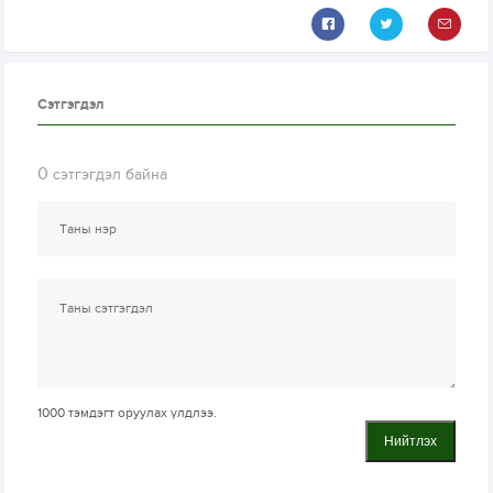
Сэтгэгдэл
0
сэтгэгдэл байна
1000
тэмдэгт оруулах үлдлээ.
Нийтлэх