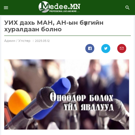
УИХ дахь МАН, АН-ын бүлгийн
хуралдаан болно
Aдмин / Улстөр
2025.05.12