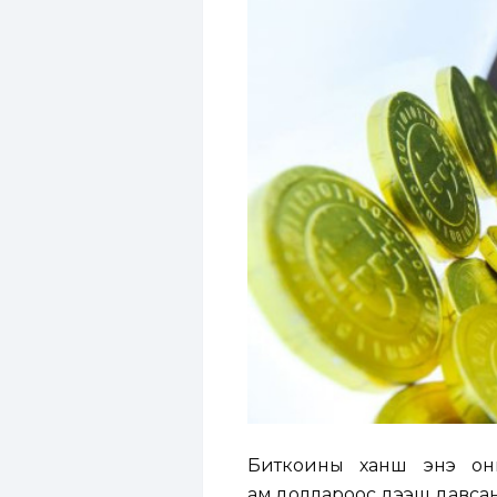
Биткоины ханш энэ оны
ам.доллароос дээш давсан