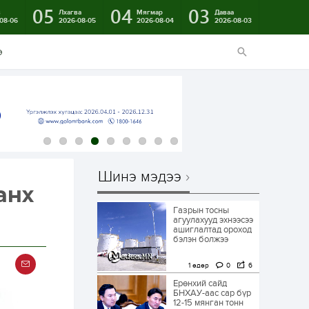
05
04
03
в
Лхагва
Мягмар
Даваа
08-06
2026-08-05
2026-08-04
2026-08-03
э
Шинэ мэдээ
анх
Газрын тосны
агуулахууд эхнээсээ
ашиглалтад ороход
бэлэн болжээ
1 өдөр
0
6
Ерөнхий сайд
БНХАУ-аас сар бүр
12-15 мянган тонн