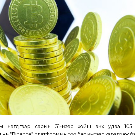
 нэгдүгээр сарын 31-нээс хойш анх удаа 105
 нь "Binance" платформын тоо баримтаас харагдаж б