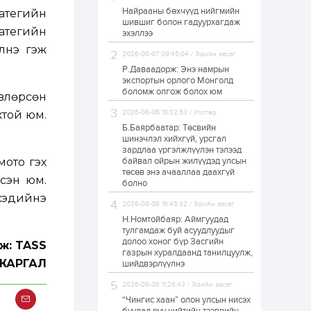
Найрааны бөхчүүд нийгмийн
тегийн
Худалдагч
шившиг болон гадуурхагдаж
Н.Амарзаяа:
ратегийн
эхэллээ
Дэлгүүрийн 32
хуудастай өрийн
үлнэ гэж
дэвтэр долоо хоногт
2026-08-07 09:45:04 / Эдийн засаг
л дүүрдэг
Р.Даваадорж: Энэ намрын
2 өдөр
0
0
экспортын орлого Монголд
Б.Хулан дэлхийн
боломж олгож болох юм
влөрсөн
аварга боллоо
жтой юм.
2026-08-06 10:32:53 / Улстөр
Б.Баярбаатар: Төсвийн
шинэчлэл хийхгүй, урсгал
2 өдөр
0
0
зардлаа үргэлжлүүлэн тэлээд
мото гэх
байвал ойрын жилүүдэд улсын
Р.Даваадорж: Энэ
намрын экспортын
төсөв энэ ачааллаа даахгүй
рсэн юм.
орлого Монголд
болно
боломж олгож болох
 хэдийнэ
юм
2026-08-06 16:45:32 / Эдийн засаг
2 өдөр
0
2
Н.Номтойбаяр: Аймгуудад
тулгамдаж буй асуудлуудыг
Автомашины улсын
долоо хоног бүр Засгийн
ж: TASS
дугаар сондгой
газрын хуралдаанд танилцуулж,
тоогоор төгссөн бол
ЖАРГАЛ
шийдвэрлүүлнэ
өнөөдөр шатахуун
авна
2026-08-06 11:26:43 / Эдийн засаг
2 өдөр
0
0
“Чингис хаан” олон улсын нисэх
Н.Номтойбаяр: