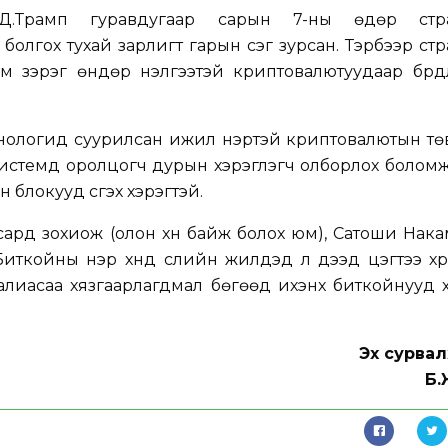
Д.Трамп гуравдугаар сарын 7-ны өдөр стра
олгох тухай зарлигт гарын үсэг зурсан. Тэрбээр ст
 зэрэг өндөр үнэлгээтэй криптовалютуудаар бүрдү
нологид суурилсан ижил нэртэй криптовалютын тө
 системд оролцогч дурын хэрэглэгч олборлох болом
блокууд үүсгэх хэрэгтэй.
р сард зохиож (олон хүн байж болох юм), Сатоши Нака
иткойны нэр хүнд сүүлийн жилүүдэд л дээд цэгтээ хү
галиасаа хязгаарлагдмал бөгөөд ихэнх биткойнууд
Эх сурвал
Б.