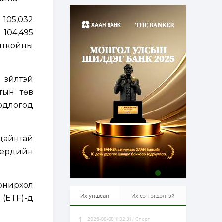
эрхлэхэд таатай...
2 өдөр
1
0
 105,032
Долдугаар сард
709.503 зөрчил
 104,495
бүртгэгджээ
биткойны
2 өдөр
0
0
Цалинтай ээжийн 50
 зүйлтэй
мянган төгрөгийн
тэтгэмжийг 500
тын төв
мянгад хүргэх
өргөдөлд санал авч
одлогод
эхэлжээ
2 өдөр
2
0
Б.Түмэн-Өлзий: Олон
улсад хуримтлуулсан
 дайнтай
мэдлэг, туршлагаа эх
орныхоо хөгжилд
ерүүдийн
зориулна
2 өдөр
0
0
Алтны үнэ дөрвөн
онирхол
улирал дараалан
өсөж байна
Их уншсан
Их сэтгэгдэлтэй
 (ETF)-д
2026-08-08 11:32:31 / Спорт
2 өдөр
0
1