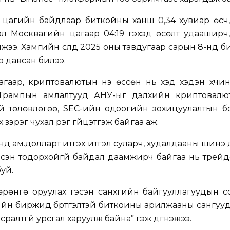
 цагийн байдлаар биткойны ханш 0,34 хувиар өсч,
л Москвагийн цагаар 04:19 гэхэд өсөлт удааширч,
лжээ. Хамгийн сүүлд 2025 оны тавдугаар сарын 8-нд 
р давсан билээ.
аар, криптовалютын үнэ өссөн нь хэд хэдэн хүчин
 Трампын амлалтууд АНУ-ыг дэлхийн криптовалю
й төлөвлөгөө, SEC-ийн одоогийн зохицуулалтын б
зэрэг чухал үүрэг гүйцэтгэж байгаа аж.
д ам.долларт итгэх итгэл суларч, худалдааны шинэ
үүссэн тодорхойгүй байдал даамжирч байгаа нь трейд
буй.
өнгө оруулах гэсэн санхүүгийн байгууллагуудын с
йн биржид бүртгэлтэй биткоины арилжааны сангууд
ралтгүй урсгал харуулж байна” гэж дүгнэжээ.