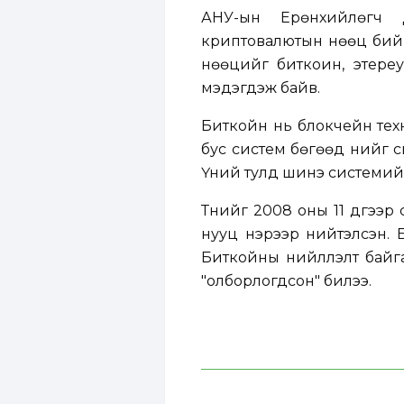
АНУ-ын Ерөнхийлөгч 
криптовалютын нөөц бий б
нөөцийг биткоин, этереум
мэдэгдэж байв.
Биткойн нь блокчейн тех
бус систем бөгөөд үүнийг
Үүний тулд шинэ системийн 
Түүнийг 2008 оны 11 дүгээ
нууц нэрээр нийтэлсэн. Б
Биткойны нийлүүлэлт бай
"олборлогдсон" билээ.