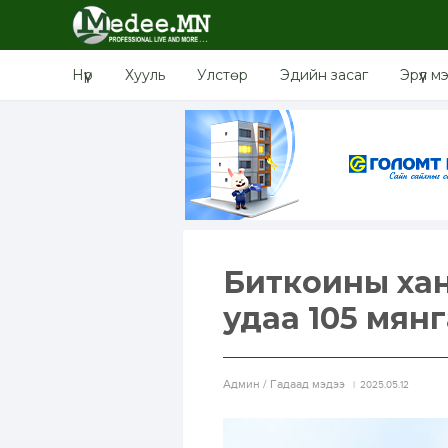
Нүүр
Хууль
Улстөр
Эдийн засаг
Эрүүл м
Биткоины хан
удаа 105 мян
Aдмин / Гадаад мэдээ
2025.05.12