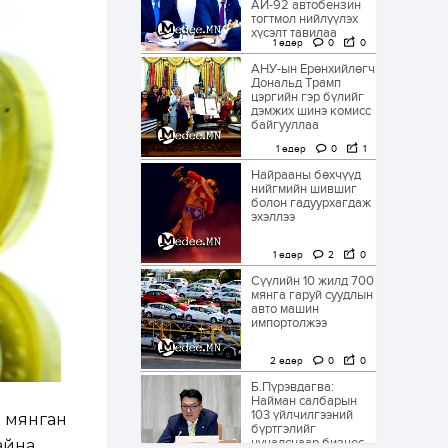
АИ-92 автобензин
тогтмол нийлүүлэх
хүсэлт тавилаа
1 өдөр
0
0
АНУ-ын Ерөнхийлөгч
Дональд Трамп
цэргийн гэр бүлийг
дэмжих шинэ комисс
байгууллаа
1 өдөр
0
1
Найрааны бөхчүүд
нийгмийн шившиг
болон гадуурхагдаж
эхэллээ
1 өдөр
2
0
Сүүлийн 10 жилд 700
мянга гаруй суудлын
авто машин
импортолжээ
2 өдөр
0
0
Б.Пүрэвдагва:
Найман салбарын
103 үйлчилгээний
 мянган
бүртгэлийг
цуцалснаар бизнес
айна.