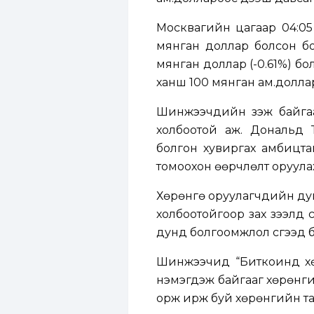
Москвагийн цагаар 04:05
мянган доллар болсон бо
мянган доллар (-0.61%) бо
ханш 100 мянган ам.долла
Шинжээчдийн үзэж байгааг
холбоотой аж. Дональд
болгон хувиргах амбицта
томоохон өөрчлөлт оруулах 
Хөрөнгө оруулагчдийн дун
холбоотойгоор зах зээлд 
дунд болгоомжлол үүсгээд 
Шинжээчид “Биткоинд хөр
нэмэгдэж байгааг хөрөнги
орж ирж буй хөрөнгийн тас