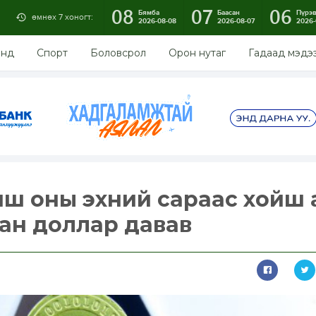
08
07
06
Бямба
Баасан
Пүрэ
өмнөх 7 хоногт:
2026-08-08
2026-08-07
2026-
энд
Спорт
Боловсрол
Орон нутаг
Гадаад мэдэ
ш оны эхний сараас хойш 
ган доллар давав