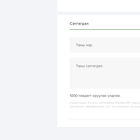
Сэтгэгдэл
1000
тэмдэгт оруулах үлдлээ.
Уншигчдын бичсэн сэтгэгдэлд Medee.MN хариуц
хэллэгийг хязгаарласан тул Та сэтгэгдэл бичих