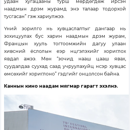
удаан хугацааны турш мөрдөгдөж ирсэн
наадмын дүрэм журамд энэ талаар тодорхой
тусгасан” гэж хариулжээ.
Үүний зорилго нь хувцаслалтыг дангаар нь
зохицуулах бус харин наадмын дүрэм журам,
Францын хууль тогтоомжийн дагуу улаан
хивсний ёслолын үеэр нүцгэлэхийг хориглох
явдал ажээ. Мөн “зочид нааш цааш явах,
суудалдаа суухад саад учруулахуйц нүсэр хувцас
өмсөхийг хориглоно” гэдгийг онцолсон байна.
Каннын кино наадам мягмар гарагт эхэлнэ.