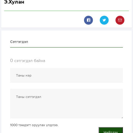
Э.Хулан
Сэтгэгдэл
0
сэтгэгдэл байна
1000
тэмдэгт оруулах үлдлээ.
Нийтлэх