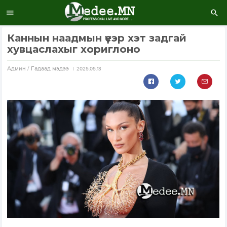
Каннын наадмын үеэр хэт задгай
хувцаслахыг хориглоно
Aдмин / Гадаад мэдээ
2025.05.13