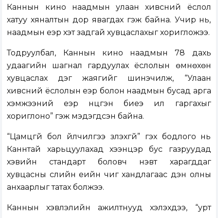
Каннын кино наадмын улаан хивсний ёслол
хатуу хяналтын дор явагдах гэж байна. Учир нь,
наадмын үеэр хэт задгай хувцаслахыг хоригложээ.
Тодруулбал, Каннын кино наадмын 78 дахь
удаагийн шагнал гардуулах ёслолын өмнөхөн
хувцаслах дэг жаягийг шинэчилж, “Улаан
хивсний ёслолын үеэр болон наадмын бусад арга
хэмжээний үеэр нүцгэн биеэ ил гаргахыг
хориглоно” гэж мэдэгдсэн байна.
“Цамцгүй бол үйлчилгээ үзүүлэхгүй” гэх бодлого нь
Каннтай харьцуулахад хээнцэр бус газруудад
хэвийн стандарт боловч нэвт харагддаг
хувцасны сүүлийн үеийн чиг хандлагаас үүдэн олны
анхаарлыг татах болжээ.
Каннын хэвлэлийн ажилтнууд хэлэхдээ, “урт