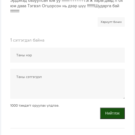
Эрдэнэд базуулсан юм уу !!!!!!!!????????Тэгж харагдаад л бх
юм дааа Тэгвэл Огцорсон нь дээр шүү !!!!!!!!Шударга бай
!!!!!!!!!!
Хариулт бичих
1
сэтгэгдэл байна
1000
тэмдэгт оруулах үлдлээ.
Нийтлэх