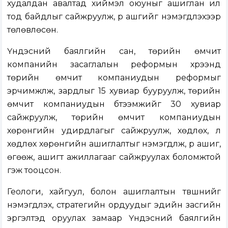
худалдан авалтад хиймэл оюуныг ашиглан ил
тод байдлыг сайжруулж, үр ашгийг нэмэгдүүлэхээр
төлөвлөсөн.
Үндэсний баялгийн сан, төрийн өмчит
компанийн засаглалын реформын хүрээнд
төрийн өмчит компаниудын реформыг
эрчимжүүлж, зардлыг 15 хувиар бууруулж, төрийн
өмчит компаниудын бүтээмжийг 30 хувиар
сайжруулж, төрийн өмчит компаниудын
хөрөнгийн удирдлагыг сайжруулж, хөдлөх, үл
хөдлөх хөрөнгийн ашиглалтыг нэмэгдүүлж, үр ашиг,
өгөөж, ашигт ажиллагааг сайжруулах боломжтой
гэж тооцсон.
Геологи, хайгуул, болон ашиглалтын түвшнийг
нэмэгдүүлэх, стратегийн ордуудыг эдийн засгийн
эргэлтэд оруулах замаар Үндэсний баялгийн