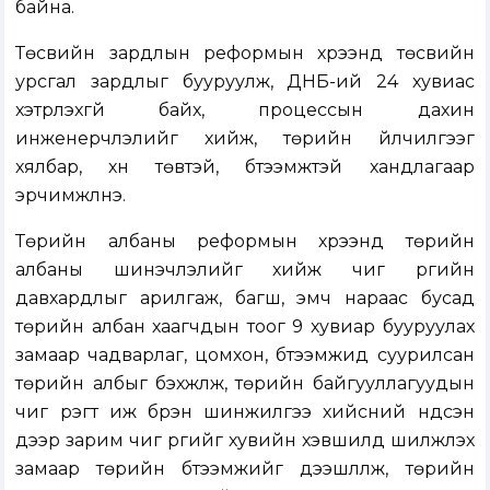
байна.
Төсвийн зардлын реформын хүрээнд төсвийн
урсгал зардлыг бууруулж, ДНБ-ий 24 хувиас
хэтрүүлэхгүй байх, процессын дахин
инженерчлэлийг хийж, төрийн үйлчилгээг
хялбар, хүн төвтэй, бүтээмжтэй хандлагаар
эрчимжүүлнэ.
Төрийн албаны реформын хүрээнд төрийн
албаны шинэчлэлийг хийж чиг үүргийн
давхардлыг арилгаж, багш, эмч нараас бусад
төрийн албан хаагчдын тоог 9 хувиар бууруулах
замаар чадварлаг, цомхон, бүтээмжид суурилсан
төрийн албыг бэхжүүлж, төрийн байгууллагуудын
чиг үүрэгт иж бүрэн шинжилгээ хийсний үндсэн
дээр зарим чиг үүргийг хувийн хэвшилд шилжүүлэх
замаар төрийн бүтээмжийг дээшлүүлж, төрийн