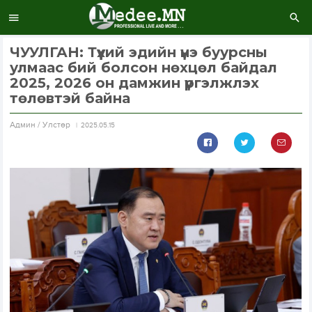
ЧУУЛГАН: Түүхий эдийн үнэ буурсны
улмаас бий болсон нөхцөл байдал
2025, 2026 он дамжин үргэлжлэх
төлөвтэй байна
Aдмин / Улстөр
2025.05.15