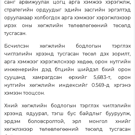
санг арвижуулах цогц арга хэмжээ хэрэгжүүлж,
стратегийн ордуудыг эдийн засгийн эргэлтэд
оруулахаар холбогдох арга хэмжээг хэрэгжүүлэхээр
ирэх оны хөгжлийн төлөвлөгөөний төсөлд
тусгасан.
Бүсчилсэн хөгжлийн бодлогын тэргүүлэх
чиглэлийн хүрээнд тусгасан төсөл дэх зорилт,
арга хэмжээг хэрэгжүүлснээр хөдөө, орон нутгийн
инженерийн дэд бүтцийн шийдэл бүхий орон
сууцанд хамрагдсан өрхийг 5,683-т, орон
нутгийн хөгжлийн индексийг 0.569-д хүргэнэ
хэмээн тооцсон.
Хүний хөгжлийн бодлогын тэргүүлэх чиглэлийн
хүрээнд ядуурал, тэгш бус байдлыг бууруулж,
эрдэм боловсролтой, эрүүл монгол хүнийг
хөгжүүлэхээр төлөвлөгөөний төсөлд тусгасан