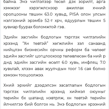
байна. Энэ чиглэлээр төсөл дэх зорилт, арга
хэмжээг хэрэгжүүлснээр ажиллах хүчний
оролцооны түвшин 63.0 хувьд, PISA олон улсын
үнэлгээний эрэмбэ 52-т хүрч, ядуурлын түвшин 5
хувиар буурах боломжтой гэв..
Эдийн засгийн бодлогын тэргүүлэх чиглэлийн
хүрээнд “Хүн төвтэй” хөгжлийн үзэл санаанд
нийцүүлэн бизнесийн орчны реформ ба чөлөөт
эдийн засгийг цогцлоохоор төлөвлөсөн ба үүний үр
дүнд эдийн засгийн өсөлт 6.0 хувь, инфляц 7.0
хувьтай, хүлээн авах жуулчдын тоог 1.6 сая болно
хэмээн тооцоолжээ.
Хүний эрхийг дээдэлсэн засаглалын бодлогын
тэргүүлэх чиглэлийн хүрээнд хиймэл оюуныг
төрийн бүх шатанд нэвтрүүлж, хүн төвтэй төрийн
үйлчилгээ бий болгох нь. Энэ бодлогын хүрээний