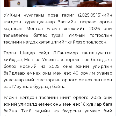
УИХ-ын чуулганы пүрэв гариг (2025.05.15)-ийн
нэгдсэн хуралдаанаар Засгийн газраас өргөн
мэдүүлсэн Монгол Улсын хөгжлийн 2026 оны
төлөвлөгөө батлах тухай УИХ-ын тогтоолын
төслийн нэгдэх хэлэлцүүлгийг хийхээр товлосон.
Тэргүүн Шадар сайд Л.Гантөмөр танилцуулгыг
хийхдээ, Монгол Улсын экспортын гол бүтээгдэхүүн
болох нүүрсний үнэ 2025 оны эхний улирлын
байдлаар өмнөх оны мөн үеэс 40 орчим хувиар
унаснаар нийт экспортын орлого өмнөх оны мөн
үеэс 17 хувиар буураад байна.
Улсын нэгдсэн төсвийн нийт орлого 2025 оны
эхний улиралд өмнөх оны мөн үеэс 16 хувиар бага
байна. Түүхий эдийн үнэ буурсны улмаас бий