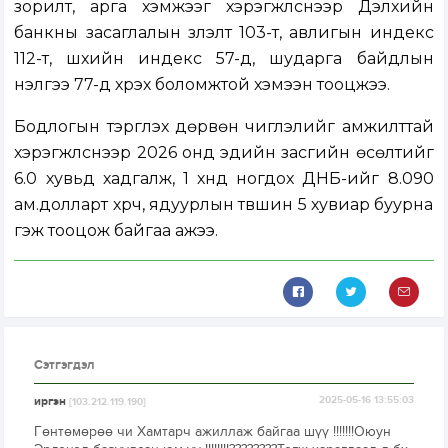
зорилт, арга хэмжээг хэрэгжүүлснээр Дэлхийн
банкны засаглалын үзүүлэлт 103-т, авлигын индекс
112-т, шүүхийн индекс 57-д, шударга байдлын
үнэлгээ 77-д хүрэх боломжтой хэмээн тооцжээ.
Бодлогын тэргүүлэх дөрвөн чиглэлийг амжилттай
хэрэгжүүлснээр 2026 онд эдийн засгийн өсөлтийг
6.0 хувьд хадгалж, 1 хүнд ногдох ДНБ-ийг 8.090
ам.долларт хүрч, ядуурлын түвшин 5 хувиар буурна
гэж тооцож байгаа ажээ.
Сэтгэгдэл
иргэн
2025-05-16 13:55:03
[103.212.119.190]
Гөнтөмөрөө чи Хамтарч ажиллаж байгаа шүү !!!!!!!Оюун