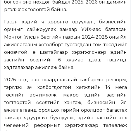
болсон энэ нөхцөл байдал 2025, 2026 он дамжин
үргэлжлэх төлөвтэй байна.
Гэсэн хэдий ч хөрөнгө оруулалт, бизнесийн
орчныг сайжруулах замаар УИХ-аас баталсан
Монгол Улсын Засгийн газрын 2024-2028 оны үйл
ажиллагааны хөтөлбөрт тусгагдсан том төслүүдийг
оновчтой, үе шаттайгаар хэрэгжүүлснээр эдийн
засгийн өсөлтийг 6 хувиас дээш түвшинд
хадгалахаар ажиллаж байна.
2026 онд нэн шаардлагатай салбарын реформ,
тэргүүлэх ач холбогдолтой хөгжлийн 14 мега
төслийг эрчимжүүлж, макро эдийн засгийн
тогтвортой өсөлтийг хангаж, бизнесийн үйл
ажиллагаанд оролцох төрийн оролцоог багасгах
замаар ядуурлыг бууруулж, эдийн засгийн эрх
чөлөөний реформыг хэрэгжүүлэхээр төлөвлөж