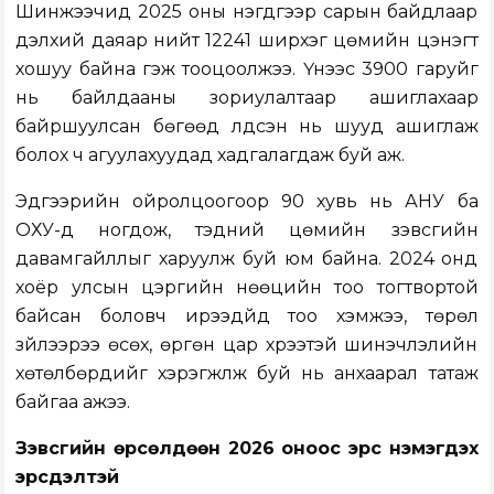
Шинжээчид 2025 оны нэгдүгээр сарын байдлаар
дэлхий даяар нийт 12241 ширхэг цөмийн цэнэгт
хошуу байна гэж тооцоолжээ. Үүнээс 3900 гаруйг
нь байлдааны зориулалтаар ашиглахаар
байршуулсан бөгөөд үлдсэн нь шууд ашиглаж
болох ч агуулахуудад хадгалагдаж буй аж.
Эдгээрийн ойролцоогоор 90 хувь нь АНУ ба
ОХУ-д ногдож, тэдний цөмийн зэвсгийн
давамгайллыг харуулж буй юм байна. 2024 онд
хоёр улсын цэргийн нөөцийн тоо тогтвортой
байсан боловч ирээдүйд тоо хэмжээ, төрөл
зүйлээрээ өсөх, өргөн цар хүрээтэй шинэчлэлийн
хөтөлбөрүүдийг хэрэгжүүлж буй нь анхаарал татаж
байгаа ажээ.
Зэвсгийн өрсөлдөөн 2026 оноос эрс нэмэгдэх
эрсдэлтэй