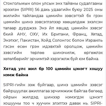
Стокгольмын олон улсын энх тайвны судалгааны
хүрээлэн (SIPRI) 56 дахь удаагийн буюу 2025 оны
жилийн тайландаа цөмийн зэвсэгтэй бүх гүрэн
цөмийн шинэ зэвсэглэлээр хөөцөлдөж эхэлсэн
талаар дурджээ. Энэ үйл явцад цөмийн зэвсэг
бүхий АНУ, ОХУ, Их Британи, Франц, Хятад,
Энэтхэг, Пакистан, Хойд Солонгос болон Израиль
гэсэн есөн гүрэн идэвхтэй оролцож, цөмийн
зэвсгийн төрлөө шинэчилж, өргөжүүлэх
хөтөлбөрийг эрчимтэй хэрэгжүүлж буй юм байна.
Хятад улс жил бүр 100 цөмийн цэнэгт хошуу
нэмж байна
SIPRI-гийн үзэж буйгаар, шинэ цөмийн зэвсэг
байршуулах ажиллагаа эрчимжиж байгаа бөгөөд
ойрын жилүүдэд шинээр нэмэгдэх цэнэгт
хошууны тоо ч хуучин үзүүлэлтээ давах нь. SIPRI-