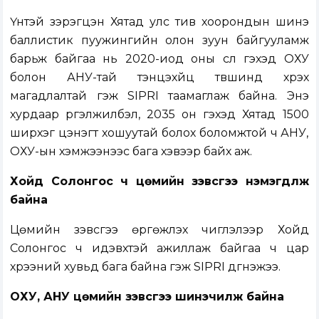
Үүнтэй зэрэгцэн Хятад улс тив хоорондын шинэ
баллистик пуужингийн олон зуун байгууламж
барьж байгаа нь 2020-иод оны сүүл гэхэд ОХУ
болон АНУ-тай тэнцэхүйц түвшинд хүрэх
магадлалтай гэж SIPRI таамаглаж байна. Энэ
хурдаар үргэлжилбэл, 2035 он гэхэд Хятад 1500
ширхэг цэнэгт хошуутай болох боломжтой ч АНУ,
ОХУ-ын хэмжээнээс бага хэвээр байх аж.
Хойд Солонгос ч цөмийн зэвсгээ нэмэгдүүлж
байна
Цөмийн зэвсгээ өргөжүүлэх чиглэлээр Хойд
Солонгос ч идэвхтэй ажиллаж байгаа ч цар
хүрээний хувьд бага байна гэж SIPRI дүгнэжээ.
ОХУ, АНУ цөмийн зэвсгээ шинэчилж байна