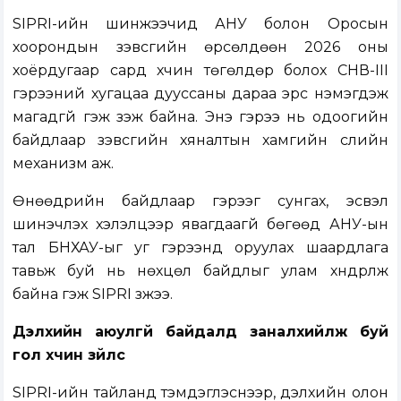
SIPRI-ийн шинжээчид АНУ болон Оросын
хоорондын зэвсгийн өрсөлдөөн 2026 оны
хоёрдугаар сард хүчин төгөлдөр болох СНВ-III
гэрээний хугацаа дууссаны дараа эрс нэмэгдэж
магадгүй гэж үзэж байна. Энэ гэрээ нь одоогийн
байдлаар зэвсгийн хяналтын хамгийн сүүлийн
механизм аж.
Өнөөдрийн байдлаар гэрээг сунгах, эсвэл
шинэчлэх хэлэлцээр явагдаагүй бөгөөд АНУ-ын
тал БНХАУ-ыг уг гэрээнд оруулах шаардлага
тавьж буй нь нөхцөл байдлыг улам хүндрүүлж
байна гэж SIPRI үзжээ.
Дэлхийн аюулгүй байдалд заналхийлж буй
гол хүчин зүйлс
SIPRI-ийн тайланд тэмдэглэснээр, дэлхийн олон