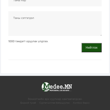
1000
тэмдэгт оруулах үлдлээ.
Нийтлэх
Зохиогчийн эрх хуулиар хамгаалагдсан.
Бидний тухай
Сурталчилгаа байршуулах
Холбоо барих