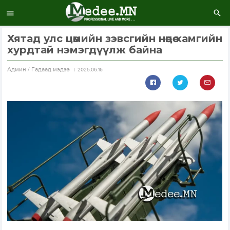
Хятад улс цөмийн зэвсгийн нөөцөө хамгийн
хурдтай нэмэгдүүлж байна
Aдмин / Гадаад мэдээ
2025.06.16