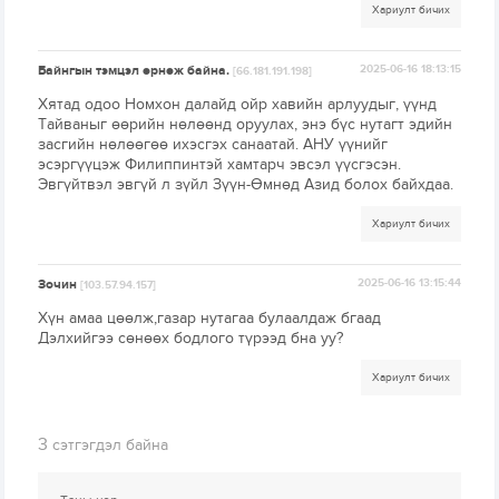
Хариулт бичих
Байнгын тэмцэл өрнөж байна.
2025-06-16 18:13:15
[66.181.191.198]
Хятад одоо Номхон далайд ойр хавийн арлуудыг, үүнд
Тайваныг өөрийн нөлөөнд оруулах, энэ бүс нутагт эдийн
засгийн нөлөөгөө ихэсгэх санаатай. АНУ үүнийг
эсэргүүцэж Филиппинтэй хамтарч эвсэл үүсгэсэн.
Эвгүйтвэл эвгүй л зүйл Зүүн-Өмнөд Азид болох байхдаа.
Хариулт бичих
Зочин
2025-06-16 13:15:44
[103.57.94.157]
Хүн амаа цөөлж,газар нутагаа булаалдаж бгаад
Дэлхийгээ сөнөөх бодлого түрээд бна уу?
Хариулт бичих
3
сэтгэгдэл байна