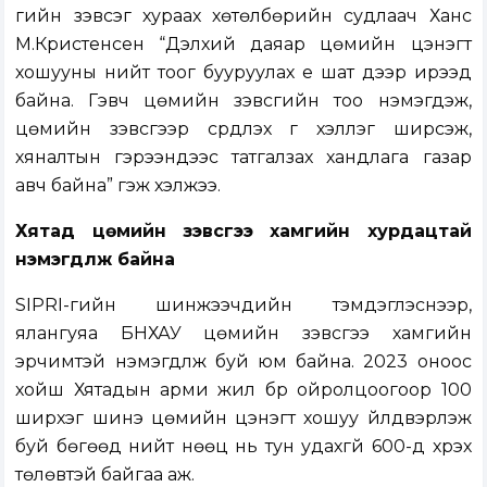
гийн зэвсэг хураах хөтөлбөрийн судлаач Ханс
М.Кристенсен “Дэлхий даяар цөмийн цэнэгт
хошууны нийт тоог бууруулах үе шат дээр ирээд
байна. Гэвч цөмийн зэвсгийн тоо нэмэгдэж,
цөмийн зэвсгээр сүрдүүлэх үг хэллэг ширүүсэж,
хяналтын гэрээнүүдээс татгалзах хандлага газар
авч байна” гэж хэлжээ.
Хятад цөмийн зэвсгээ хамгийн хурдацтай
нэмэгдүүлж байна
SIPRI-гийн шинжээчдийн тэмдэглэснээр,
ялангуяа БНХАУ цөмийн зэвсгээ хамгийн
эрчимтэй нэмэгдүүлж буй юм байна. 2023 оноос
хойш Хятадын арми жил бүр ойролцоогоор 100
ширхэг шинэ цөмийн цэнэгт хошуу үйлдвэрлэж
буй бөгөөд нийт нөөц нь тун удахгүй 600-д хүрэх
төлөвтэй байгаа аж.