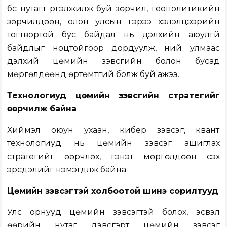
бүс нутагт үргэлжилж буй зөрчил, геополитикийн
зөрчилдөөн, олон улсын гэрээ хэлэлцээрийн
тогтвортой бус байдал нь дэлхийн аюулгүй
байдлыг ноцтойгоор дордуулж, үүний улмаас
дэлхий цөмийн зэвсгийн болон бусад
мөргөлдөөнд өртөмтгий болж буй ажээ.
Технологиуд цөмийн зэвсгийн стратегийг
өөрчилж байна
Хиймэл оюун ухаан, кибер зэвсэг, квант
технологиуд нь цөмийн зэвсэг ашиглах
стратегийг өөрчлөх, гэнэт мөргөлдөөн үүсэх
эрсдэлийг нэмэгдүүлж байна.
Цөмийн зэвсэгтэй холбоотой шинэ сорилтууд
Улс орнууд цөмийн зэвсэгтэй болох, эсвэл
өөрийн нутаг дэвсгэрт цөмийн зэвсэг