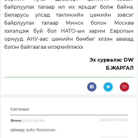
байрлуулах талаар илүү их ярьдаг болж байна.
Беларусь улсад тактикийн цөмийн зэвсэг
байрлуулах талаар Минск болон Москва
хэлэлцэж буй бол НАТО-ын зарим Европын
орнууд АНУ-аас цөмийн бөмбөг хүлээн авахад
бэлэн байгаагаа илэрхийлжээ.
Эх сурвалж: DW
Б.ЖАРГАЛ
Сэтгэгдэл
Зочин
2025-06-17 11:28:02
[66.181.190.149]
аймаар зүйл болохнээ