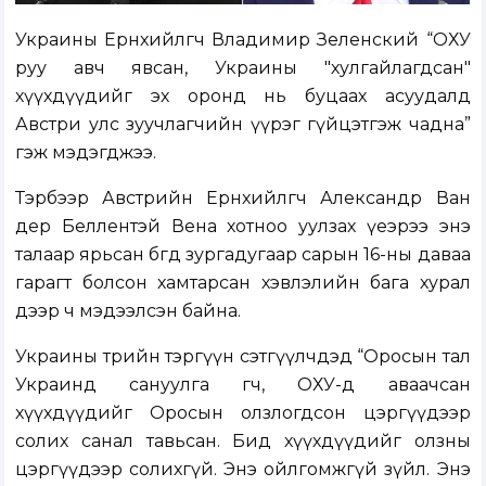
Украины Ерөнхийлөгч Владимир Зеленский “ОХУ
руу авч явсан, Украины "хулгайлагдсан"
хүүхдүүдийг эх оронд нь буцаах асуудалд
Австри улс зуучлагчийн үүрэг гүйцэтгэж чадна”
гэж мэдэгджээ.
Тэрбээр Австрийн Ерөнхийлөгч Александр Ван
дер Беллентэй Вена хотноо уулзах үеэрээ энэ
талаар ярьсан бөгөөд зургадугаар сарын 16-ны даваа
гарагт болсон хамтарсан хэвлэлийн бага хурал
дээр ч мэдээлсэн байна.
Украины төрийн тэргүүн сэтгүүлчдэд “Оросын тал
Украинд сануулга өгч, ОХУ-д аваачсан
хүүхдүүдийг Оросын олзлогдсон цэргүүдээр
солих санал тавьсан. Бид хүүхдүүдийг олзны
цэргүүдээр солихгүй. Энэ ойлгомжгүй зүйл. Энэ