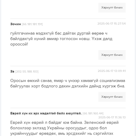
Хариулт бичих
Зочин
2025-06-17 15:27:54
[66.181.181.191]
гуйлгачинаа мэдэхгүй бас дайтах дуртай өөрөө ч
байлдахгүй хүний амиар тоглосон новш. Үхэж далд
ороосой!
Хариулт бичих
Зз
2025-06-17 13:09:41
[202.55.188.103]
Оросын өмхий санаа, ямар ч үнээр хамаагүй социализмаа
байгуулах хорт бодлого дахин дэлхийн дайнд хүргэж бна.
Хариулт бичих
Еврей хүн их эрх мэдэлтэй байх аюултай.
[66.181.160.44]
2025-06-17 11:36:13
Еврей хүн еврей л байдаг юм байна. Зеленский еврей
болохлээр эхлээд Украйны оросуудыг, одоо бол
украйнчуудыг өрөвдөх, амь эрсдэхийг нь сэргийлэх