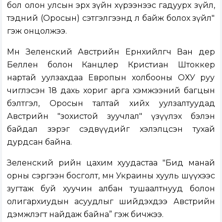
бол олон улсын эрх зүйн хүрээнээс гадуурх зүйл,
тэдний (Оросын) сэтгэлгээнд л байж болох зүйл"
гэж онцолжээ.
Мөн Зеленский Австрийн Ерөнхийлөгч Ван дер
Беллен болон Канцлер Кристиан Штоккер
нартай уулзахдаа Европын холбооны ОХУ руу
чиглэсэн 18 дахь хориг арга хэмжээний багцын
бэлтгэл, Оросын талтай хийх уулзалтуудад
Австрийн "зохистой зуучлал" үзүүлэх бэлэн
байдал зэрэг сэдвүүдийг хэлэлцсэн тухай
дурдсан байна.
Зеленский өөрийн цахим хуудастаа "Бид манай
орны сэргээн босголт, мөн Украины хууль шүүхээс
зугтаж буй хуучин албан тушаалтнууд болон
олигархиудын асуудлыг шийдэхдээ Австрийн
дэмжлэгт найдаж байна” гэж бичжээ.