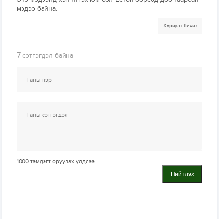
мэдээ байна.
Хариулт бичих
7
сэтгэгдэл байна
1000
тэмдэгт оруулах үлдлээ.
Нийтлэх