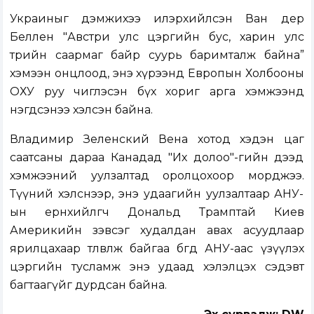
Украиныг дэмжихээ илэрхийлсэн Ван дер
Беллен "Австри улс цэргийн бус, харин улс
төрийн саармаг байр суурь баримталж байна”
хэмээн онцлоод, энэ хүрээнд Европын Холбооны
ОХУ руу чиглэсэн бүх хориг арга хэмжээнд
нэгдсэнээ хэлсэн байна.
Владимир Зеленский Вена хотод хэдэн цаг
саатсаны дараа Канадад "Их долоо"-гийн дээд
хэмжээний уулзалтад оролцохоор морджээ.
Түүний хэлснээр, энэ удаагийн уулзалтаар АНУ-
ын ерөнхийлөгч Дональд Трамптай Киев
Америкийн зэвсэг худалдан авах асуудлаар
ярилцахаар төлөвлөж байгаа бөгөөд АНУ-аас үзүүлэх
цэргийн тусламж энэ удаад хэлэлцэх сэдэвт
багтаагүйг дурдсан байна.