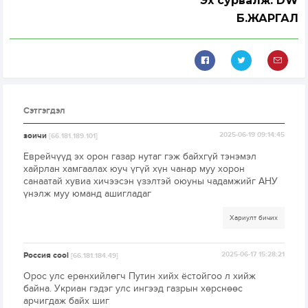
Эх сурвалж: DW
Б.ЖАРГАЛ
Сэтгэгдэл
зоичи
2025-06-19 09:14:45
[66.181.189.101]
Еврейчүүд эх орон газар нутаг гэж байхгүй тэнэмэл
хайрлан хамгаалах юуч үгүй хүн чанар муу хорон
санаатай хувиа хичээсэн үзэлтэй оюуны чадамжийг АНУ
үнэлж муу юманд ашигладаг
Хариулт бичих
Россия cool
2025-06-17 15:28:21
[66.181.184.49]
Орос улс ерөнхийлөгч Путин хийх ёстойгоо л хийж
байна. Укриан гэдэг улс ингээд газрын хөрснөөс
арчигдаж байх шиг