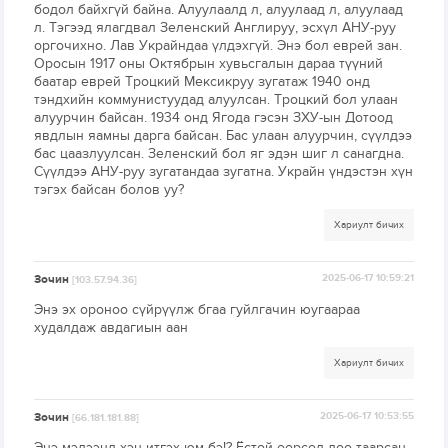
бодол байхгүй байна. Алуулаалд л, алуулаад л, алуулаад
л. Тэгээд ялагдвал Зеленский Англируу, эсхүл АНУ-руу
оргочихно. Лав Украйндаа үлдэхгүй. Энэ бол еврей зан.
Оросын 1917 оны Октябрын хувьсгалын дараа түүний
баатар еврей Троцкий Мексикруу зугатаж 1940 онд
тэндхийн коммунистуудад алуулсан. Троцкий бол улаан
алуурчин байсан. 1934 онд Ягода гэсэн ЗХУ-ын Дотоод
явдлын яамны дарга байсан. Бас улаан алуурчин, сүүлдээ
бас цаазлуулсан. Зеленский бол яг эдэн шиг л санагдна.
Сүүлдээ АНУ-руу зугатандаа зугатна. Украйн үндэстэн хүн
тэгэх байсан болов уу?
Хариулт бичих
Зочин
2025-06-17 10:59:21
[103.57.94.36]
Энэ эх ороноо сүйрүүлж бгаа гуйлгачин юугаараа
худалдаж авдагиын аан
Хариулт бичих
Зочин
2025-06-17 10:53:55
[66.181.181.88]
Энэ мэдээнд хэн итгэх юм бэ!? Ёстой өөрсөд дөө таарсан