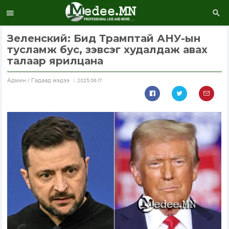
Зеленский: Бид Трамптай АНУ-ын
тусламж бус, зэвсэг худалдаж авах
талаар ярилцана
Aдмин / Гадаад мэдээ
2025.06.17