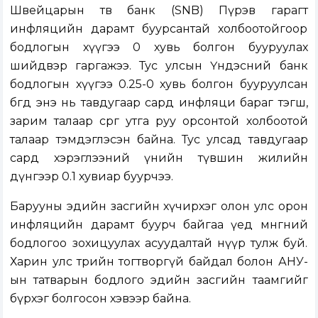
Швейцарын төв банк (SNB) Пүрэв гарагт
инфляцийн дарамт буурсантай холбоотойгоор
бодлогын хүүгээ 0 хувь болгон бууруулах
шийдвэр гаргажээ. Тус улсын Үндэсний банк
бодлогын хүүгээ 0.25-0 хувь болгон бууруулсан
бөгөөд энэ нь тавдугаар сард инфляци бараг тэгш,
зарим талаар сөрөг утга руу орсонтой холбоотой
талаар тэмдэглэсэн байна. Тус улсад тавдугаар
сард хэрэглээний үнийн түвшин жилийн
дүнгээр 0.1 хувиар буурчээ.
Барууны эдийн засгийн хүчирхэг олон улс орон
инфляцийн дарамт буурч байгаа үед мөнгөний
бодлогоо зохицуулах асуудалтай нүүр тулж буй.
Харин улс төрийн тогтворгүй байдал болон АНУ-
ын татварын бодлого эдийн засгийн таамгийг
бүрхэг болгосон хэвээр байна.