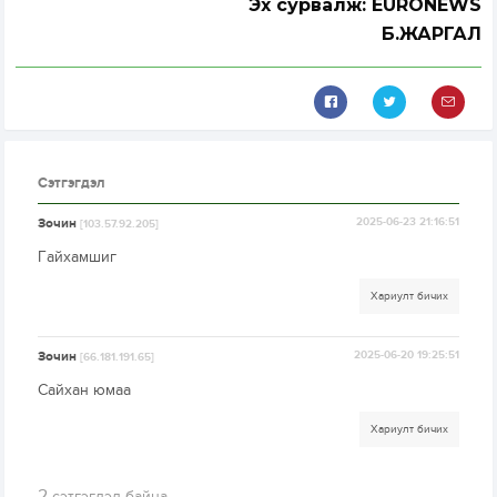
Эх сурвалж: EURONEWS
Б.ЖАРГАЛ
Сэтгэгдэл
Зочин
2025-06-23 21:16:51
[103.57.92.205]
Гайхамшиг
Хариулт бичих
Зочин
2025-06-20 19:25:51
[66.181.191.65]
Сайхан юмаа
Хариулт бичих
2
сэтгэгдэл байна