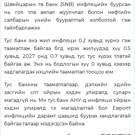
Швейцарын төв банк (SNB) инфляцийн буурсан
нь гол төлөв аялал жуулчлал болон нефтийн
салбарын үнийн бууралттай холбоотой гэж
тайлбарлажээ.
Тус банк энэ жил инфляци 0.2 хувьд хүрнэ гэж
таамаглаж байгаа бөгөөд ирэх жилүүдэд хүү 0.5
хувьд, 2027 онд 0.7 хувьд тус тус хүрэх төлөвтэй
байгаа аж. Энэ нь бодлогын хүү 0 хувьд хэвээр
хадгалагдах нөхцлийн таамаглал тооцоо юм.
Тус банкны таамаглалаар, дэлхийн эдийн
засгийн өсөлт ойрын хэдэн улиралд суларч
магадгүй нь. Мөн тус банк АНУ-д инфляци ойрын
хэдэн улиралд өсөх магадлалтай бол Европт
инфляцийн дарамт цаашид буурах хандлагатай
байгаа талаар мэдэгдсэн байна.