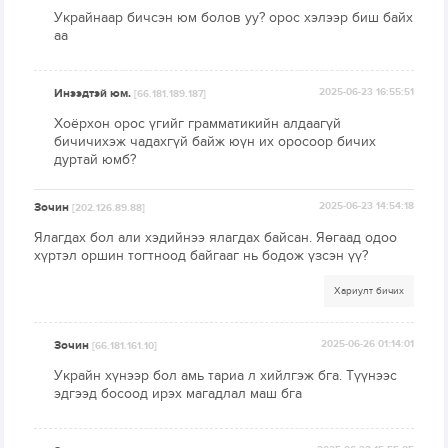
Украйнаар бичсэн юм болов уу? орос хэлээр биш байх
аа
Инээдтэй юм.
2025-06-23 16:55:51
[66.181.189.187]
Хоёрхон орос үгийг грамматикийн алдаагүй
бичичихэж чадахгүй байж юүн их оросоор бичих
дуртай юмб?
Зочин
2025-06-23 14:54:18
[202.126.89.88]
Ялагдах бол али хэдийнээ ялагдах байсан. Яөгаад одоо
хүртэл оршин тогтноод байгааг нь бодож үзсэн үү?
Хариулт бичих
Зочин
2025-06-26 01:14:01
[66.181.161.10]
Украйн хүнээр бол амь тариа л хийлгэж бга. Түүнээс
эдгээд босоод ирэх магадлал маш бга