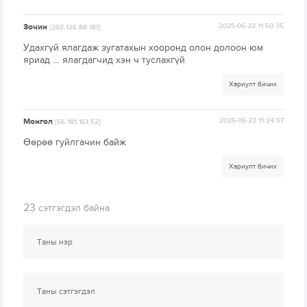
Зочин
2025-06-23 11:50:35
[202.126.88.181]
Удахгүй ялагдаж зугатахын хооронд олон долоон юм
яриад … ялагдагчид хэн ч туслахгүй
Хариулт бичих
Монгол
2025-06-23 11:24:57
[66.181.161.52]
Өөрөө гуйлгачин байж
Хариулт бичих
23
сэтгэгдэл байна