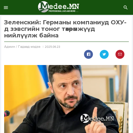
Зеленский: Германы компаниуд ОХУ-
д зэвсгийн тоног төхөөрөмжүүд
нийлүүлж байна
Aдмин / Гадаад мэдээ
2025.06.23