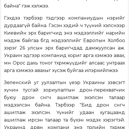
байна" гэж хэлжээ.
Гэхдээ тэрбээр тэдгээр компаниудын нэрийг
дурдаагүй байна. Гэсэн хэдий ч түүний хэлснээр
Киевийн эрх баригчид энэ мэдээллийг нарийн
мэдэж байгаа бөгөөд мэдээллийг Европын Холбоо
зэрэг 26 улсын эрх баригчдад дамжуулсан аж.
Украин эдгээр компанид хориг арга хэмжээ авах,
мөн Орос дахь тоног төхөөрөмжүүдийг алсаас унтраах
арга хэмжээ авахыг хүсэж буйгаа илэрхийлжээ.
Зеленский уг уулзалтын үеэр Украины зэвсэгт
хүчин тусгай зориулалтын дрон-перехватчик
буюу дрон сөнөөгч ашиглаж эхэлсэн талаар
мэдээлсэн байна. Тэрбээр "Бид дрон сөнөөгч
ашиглаж эхэлсэн. Үүнийг удаан хугацаанд
ашиглаж ирсэн талаар та бүхэн мэдэх хэрэгтэй.
Украинд дөрвөн компани энэ төрлийн төхөөрөмж