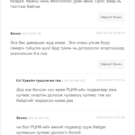
биздээ. Франц чинь Монголоос уран авна, Орос замд нь
тээглэж байгаа.
Хариулт бичих
Зочин
2025-06-23 12:05:57
[103.57.94.74]
Энэ бас даварцан жуд юмаа . Энэ новш улсаа бүүр
самарч гүйцлээ шүү! Ард түмэн нь дотроосоо эсэргүүцээд
эхэлчихсэн б.а лээ.
Хариулт бичих
Кх! Хувийн туршлагаа гэж .
2025-06-23 17:57:42
[66.181.189.187]
Дор юм бичсэн хүн өрөө РЦНК-ийн подвалаар явж
хулмас үнэртэн долоож чухамхүү хулмас гэж юү
байдгийг мэдэрсэн юмаа даа.
Зочин
2025-06-23 17:27:58
[192.82.65.175]
чи бол РЦНК-ийн өмхий подвалд сууж байдаг
хулмасын хулмас долоогч болой