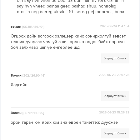
0.4 say hvn vheh be dee. Baruuniihan hvrtel ukrainii 1.4
say hvn vheed bainaa geed baiihad shuu. hohiroliig
orosiin neg tsereg ukrainii 10 tsereg gej todorholij bnaa..
зочин
2025-06-24 11:47:54
[66.181.189.101]
Огцрох дайн зогсоох хэлэцээр хийх сонирхолгүй зэвсэг
техник дундаас чамгүй ашиг орлого олдог байх өөр хүн
бол залхмаар цаг үе өнгөрлөө шд
Хариулт бичих
Зочин
2025-06-23 20:07:28
[202.126.90.46]
Яадгийн
Хариулт бичих
Зочин
2025-06-23 15:26:32
[66.181.189.25]
орон гаран юм ярих юм энэ еврей тэнэгтэж дуусжээ
Хариулт бичих