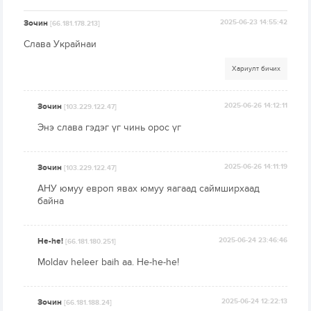
Зочин
2025-06-23 14:55:42
[66.181.178.213]
Слава Украйнаи
Хариулт бичих
Зочин
2025-06-26 14:12:11
[103.229.122.47]
Энэ слава гэдэг үг чинь орос үг
Зочин
2025-06-26 14:11:19
[103.229.122.47]
АНУ юмуу европ явах юмуу яагаад саймширхаад
байна
He-he!
2025-06-24 23:46:46
[66.181.180.251]
Moldav heleer baih aa. He-he-he!
Зочин
2025-06-24 12:22:13
[66.181.188.24]