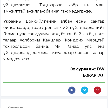
үйлдвэрлэдэг. Тэдгээрээс хоёр нь маш
амжилттай ажиллаж байна" гэж мэдэгджээ.
Украины Ерөнхийлөгчийн албан ёсны сайтад
бичсэнээр, эдгээр дрон сөнөөгчийн үйлдвэрлэлийг
Герман улс санхүүжүүлэхэд бэлэн байгаа бөгөөд энэ
талаар Холбооны Канцлер Фридрих Мерцтэй
тохиролцсон байна. Мөн Канад улс энэ
үйлдвэрлэлд дэмжлэг үзүүлэхээр болсон талаар
ч мэдээлжээ.
Эх сурвалж: DW
Б.ЖАРГАЛ
Сэтгэгдэл