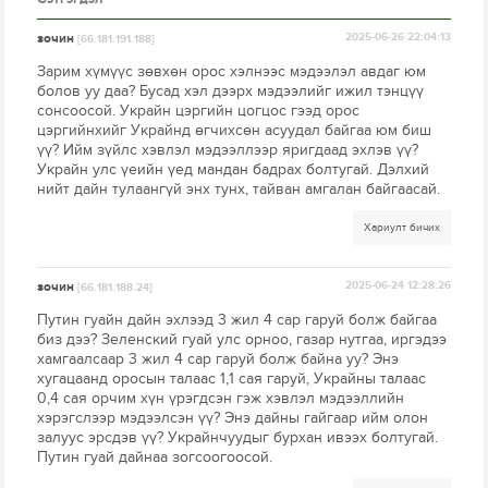
зочин
2025-06-26 22:04:13
[66.181.191.188]
Зарим хүмүүс зөвхөн орос хэлнээс мэдээлэл авдаг юм
болов уу даа? Бусад хэл дээрх мэдээлийг ижил тэнцүү
сонсоосой. Украйн цэргийн цогцос гээд орос
цэргийнхийг Украйнд өгчихсөн асуудал байгаа юм биш
үү? Ийм зүйлс хэвлэл мэдээллээр яригдаад эхлэв үү?
Украйн улс үеийн үед мандан бадрах болтугай. Дэлхий
нийт дайн тулаангүй энх тунх, тайван амгалан байгаасай.
Хариулт бичих
зочин
2025-06-24 12:28:26
[66.181.188.24]
Путин гуайн дайн эхлээд 3 жил 4 сар гаруй болж байгаа
биз дээ? Зеленский гуай улс орноо, газар нутгаа, иргэдээ
хамгаалсаар 3 жил 4 сар гаруй болж байна уу? Энэ
хугацаанд оросын талаас 1,1 сая гаруй, Украйны талаас
0,4 сая орчим хүн үрэгдсэн гэж хэвлэл мэдээллийн
хэрэгслээр мэдээлсэн үү? Энэ дайны гайгаар ийм олон
залуус эрсдэв үү? Украйнчуудыг бурхан ивээх болтугай.
Путин гуай дайнаа зогсоогоосой.