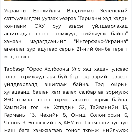
Украины Ерөнхийлөгч Владимир Зеленский
сэтгүүлчидтэй уулзах үеэрээ “Германы хэд хэдэн
компани ОХУ руу зэвсэг үйлдвэрлэхэд
ашигладаг тоног төхөөрөмжүүд нийлүүлж байна”
хэмээн мэдэгдсэнийг "Интерфакс-Украина"
агентлаг зургадугаар сарын 21-ний бямба гарагт
мэдээлжээ.
Тэрбээр "Орос Холбооны Улс хэд хэдэн улсаас
тоног төхөөрөмжүүд авч буй бөгөөд тэдгээрийг зэвсэг
үйлдвэрлэлд ашиглаж байна. Тэд ойрын
хугацаанд батлан хамгаалах салбартаа зориулж
860 нэмэлт тоног төхөөрөмж авахыг зорьж байна.
Хамгийн гол нь Хятадын 52, Тайванийн 15,
Германы 13, Чехийн 8, Өмнөд Солонгосын 6,
Японы 3, Энэтхэгийн 3, АНУ-ын 1 компани тус тус
маш бага хэмжээгээр тоног төхөөрөмж нийлүүлж