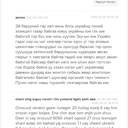
Хариулт бичих
зочин
2025-06-26 14:05:28
[103.229.122.47]
ЗА барууний гар хөл минь боль украйнд чиний
эзэмшил газар байгаа юмуу украйны юм гэх юм
байхгүй тэр бүх юм чинь хуучин Зху-ын юм Украйн
гэдэг нэр нь чиг хязгаар гэсэн орос үг тэр атомын
цахилгаан станцуудыг нь оросууд барьсан тэр орон
сууцнууд зеленский барууныхны худалдаж авсан
газрыг л хамгаалж байгаа төдий юм ямарч аюул занал
байхгүй байсаар байтал нато энэ олон жил тогтсон
гэж бодож байна уу хэзээ нэгэн цагт украйнаар
дамжин дундад ази монгол сибирь өвөр монголын
байгалийн баялагт шунсаар ирсэний гэрч тимээсч
Путин натог нааш түрэхийг хязгаарлаж байгаа юм
cham shig erguu novsh l iim yumand itgeh baih daa
[66.181.184.148]
2025-06-24 18:01:14
Orosuud ukrainii gazar nutagiin 20 hubiig ezelij 6 say hvn
orosiin irgen boljee. Ene chin asar tom anjilt yum shuu.
Deer ni say orosuud 6060 sharil ogood 27 oros tseregiin
sharil avlaa. iim baihad yaj orosoos 1.1 say vheed ukrainii