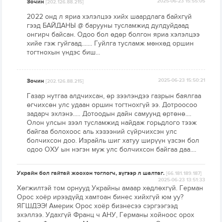
Зочин
2025-06-23 15:55:05
[202.126.88.215]
2022 онд л яриа хэлэлцээ хийх шаардлага байхгүй
гээд БАЙДАНЫ @ барууны тусламжид дулдуйдаад
онгирч байсан. Одоо бол өдөр болгон яриа хэлэлцээ
хийе гэж гуйгаад....... Гуйлга тусламж мөнхөд оршин
тогтнохын үндэс биш...
Зочин
2025-06-23 15:50:21
[202.126.88.215]
Газар нутгаа алдчихсан, өр зээлэндээ газрын баялгаа
өгчихсөн улс удаан оршин тогтнохгүй ээ. Дотроосоо
задарч эхлэнэ..... Дотоодын дайн самуунд өртөнө....
Олон улсын зээл тусламжид найдаж горьдлого тээж
байгаа болохоос аль хэзээний сүйрчихсэн улс
болчихсон доо. Израйль шиг хатуу ширүүн үзсэн бол
одоо ОХУ ын нэгэн муж улс болчихсон байгаа даа....
Украйн бол гайтай жоохон тоглогч, зүгээр л шалтаг.
[66.181.189.187]
2025-06-23 13:51:33
Хөгжилтэй том орнууд Украйны амаар хөдлөхгүй. Герман
Орос хоёр ирээдүйд хамтоан бинес хийхгүй юм уу?
ЯГШДЭЭ! Америк Орос хоёр бизнесээ сэргээгээд
эхэллээ. Удахгүй Франц ч АНУ, Германы хойноос орох