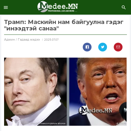
Трамп: Маскийн нам байгуулна гэдэг
"инээдтэй санаа"
Aдмин / Гадаад мэдээ
2025.07.07