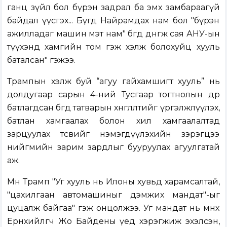
ганц зүйл бол бүрэн задрал ба эмх замбараагүй
байдал үүсгэх... Бүгд Найрамдах нам бол "бүрэн
ажилладаг машин мэт нам" бөгөөд дөнгөж сая АНУ-ын
түүхэнд хамгийн том гэж хэлж болохуйц хууль
баталсан" гэжээ.
Трампын хэлж буй “агуу гайхамшигт хууль” нь
долдугаар сарын 4-ний Тусгаар тогтнолын өдөр
батлагдсан бөгөөд татварын хөнгөлөлтийг үргэлжлүүлэх,
батлан хамгаалах болон хил хамгаалалтад
зарцуулах төсвийг нэмэгдүүлэхийн зэрэгцээ
нийгмийн зарим зардлыг бууруулах агуулгатай
аж.
Мөн Трамп "Уг хууль нь Илоны хувьд харамсалтай,
"цахилгаан автомашиныг дэмжих мандат"-ыг
цуцалж байгаа" гэж онцолжээ. Уг мандат нь өмнөх
Ерөнхийлөгч Жо Байдены үед хэрэгжиж эхэлсэн,