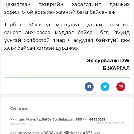
цахилгаан тээврийн хэрэгслийг дэмжих
зорилготой арга хэмжээний багц байсан аж.
Тэрбээр Маск уг мандатыг цуцлах Трампын
санааг анхнаасаа мэддэг байсан бөгөөд “түүнд
үүнтэй холбоотой ямар ч асуудал байхгүй” гэж
хэлж байсан хэмээн дурджээ.
Эх сурвалж: DW
Б.ЖАРГАЛ
Сэтгэгдэл
>>> https://t.me/+zz3dt5e #Lolllukazzzur333 <<< 49825213
2025-07-15 07:12:07
[38.170.122.86]
>>> https://t.me/+a0808xb #Lolllukazzzur333 <<<