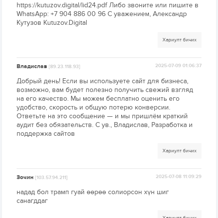
https://kutuzov.digital/lid24.pdf Либо звоните или пишите в
WhatsApp: +7 904 886 00 96 С уважением, Александр
Кутузов Kutuzov.Digital
Хариулт бичих
Владислав
2025-07-09 01:06:37
[89.23.118.93]
Добрый день! Если вы используете сайт для бизнеса,
возможно, вам будет полезно получить свежий взгляд
на его качество. Мы можем бесплатно оценить его
удобство, скорость и общую потерю конверсии.
Ответьте на это сообщение — и мы пришлём краткий
аудит без обязательств. С ув., Владислав, Разработка и
поддержка сайтов
Хариулт бичих
Зочин
2025-07-08 11:09:29
[103.57.94.211]
надад бол трамп гуай өөрөө солиорсон хүн шиг
санагддаг