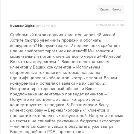
Хариулт бичих
Kutuzov Digital
2025-07-10 02:15:30
[89.23.118.93]
Стабильный поток горячих клиентов через 48 часов!
Хотите быстро увеличить продажи и обогнать
конкурентов? Не нужно ждать 2 недели, пока сработает
или не сработает таргет или контекст!!! Мы запустим
моментальный поток клиентов всего через 24-48 часов!
Вот что мы предлагаем: 1. Законно перехватываем
клиентов у Ваших конкурентов – Используем
современные технологии, которые позволяют
идентифицировать абонентов, которые звонят Вашим
конкурентам и оставляют заявки на их сайтах. 2.
Настроим таргетированный обзвон, и Ваше
предложение моментально приведёт клиентов –
Получите качественные лиды, которые легко
конвертируются в продажи. 3. Реанимируем Вашу
клиентскую базу – Вернём "холодных" клиентов и
превратим их в лояльных покупателей. Не тратьте время
на тесты и не сливайте рекламные бюджеты вхолостую
– начните сегодня и увидите результаты уже завтра!
Более подробно в PDF - презентации: