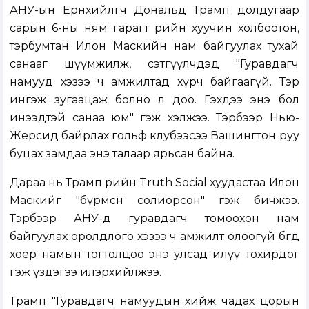
АНУ-ын Ерөнхийлөгч Дональд Трамп долдугаар
сарын 6-ны ням гарагт өөрийн хуучин холбоотон,
тэрбумтан Илон Маскийн нам байгуулах тухай
санааг шүүмжилж, сэтгүүлчдэд "Гуравдагч
намууд хэзээ ч амжилтад хүрч байгаагүй. Тэр
ингэж зугаацаж болно л доо. Гэхдээ энэ бол
инээдтэй санаа юм" гэж хэлжээ. Тэрбээр Нью-
Жерсид байрлах гольф клубээсээ Вашингтон руу
буцах замдаа энэ талаар ярьсан байна.
Дараа нь Трамп өөрийн Truth Social хуудастаа Илон
Маскийг "бүрмөсөн солиорсон" гэж бичжээ.
Тэрбээр АНУ-д гуравдагч томоохон нам
байгуулах оролдлого хэзээ ч амжилт олоогүй бөгөөд
хоёр намын тогтолцоо энэ улсад илүү тохирдог
гэж үздэгээ илэрхийлжээ.
Трамп "Гуравдагч намуудын хийж чадах цорын