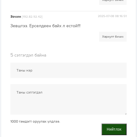
Хариулт бичих
Зочин
2025-07-08 08:16:51
[192.82.92.42]
Зевштээ. Ерселдеен байх л естой!!!
Хариулт бичих
5
сэтгэгдэл байна
1000
тэмдэгт оруулах үлдлээ.
Нийтлэх