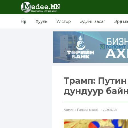
Нүүр
Хууль
Улстөр
Эдийн засаг
Эрүүл м
Трамп: Путин
дундуур бай
Aдмин / Гадаад мэдээ
2025.07.08