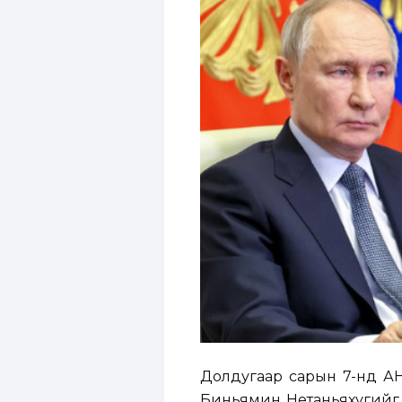
Долдугаар сарын 7-нд АН
Биньямин Нетаньяхугийг 