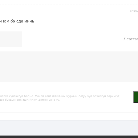
2025-
эн юм бэ сда минь
7
сэтгэ
лага хүлээхгүй болно. Манай сайт ХХЗХ-ны журмын дагуу зүй зохисгүй зарим үг,
дээ бусдын эрх ашгийг хүндэтгэн үзнэ үү.