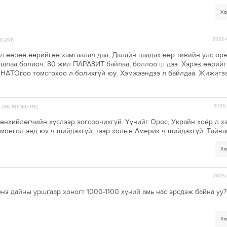
Ха
2025-
0.251]
л өөрөө өөрийгөө хамгаалал даа. Далайн цаадах өөр тивийн улс ор
шлаа болиоч. 80 жил ПАРАЗИТ байлаа, боллоо ш дээ. Хэрэв өөрий
 НАТОгоо томсгохоо л болихгүй юу. Хэмжээндээ л байлдаа. Жижигэ
.
2025-
[66.181.160.115]
өнхийлөгчийн хүслээр зогсоочихгүй. Үүнийг Орос, Украйн хоёр л х
монгол энд юү ч шийдэхгүй, тээр холын Америк ч шийдэхгүй. Тайва
Ха
2025-
энэ дайны уршгаар хоногт 1000-1100 хүний амь нас эрсдэж байна уу
Ха