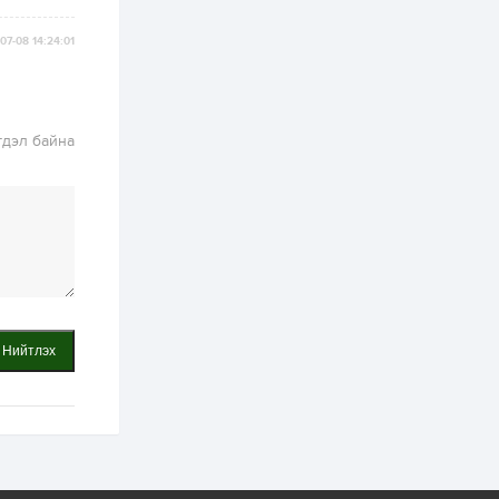
худалдан авах
журмыг баталлаа
07-08 14:24:01
2 өдөр
0
0
Нэгдүгээр
хорооллын арын
замыг наймдугаар
сарын 6-ны 23:00
гдэл байна
цагаас түр хааж,
борооны ус...
2 өдөр
0
0
Б.Баярбаатар:
Төсвийн шинэчлэл
хийхгүй, урсгал
зардлаа
үргэлжлүүлэн тэлээд
байвал...
2 өдөр
2
0
Татварын өртэй
шатахуун импортлогч
Нийтлэх
ААН-үүдийн дансыг
битүүмжлэхгүй
2 өдөр
1
0
Нөөцийн махны
худалдаа,
борлуулалтыг
нээлттэй ил тод