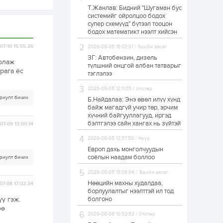
Т.Жанлав: Бидний "Шугаман бус
Б.Хулан дэлхийн
системийг ойролцоо бодох
аварга боллоо
супер схемүүд" бүтээл тооцон
бодох математикт нээлт хийсэн
07-10 15:55:26
2026-08-05 15:02:31 / Эдийн засаг
1 өдөр
0
0
ЗГ: Автобензин, дизель
арлаж
Р.Даваадорж: Энэ
түлшний онцгой албан татварыг
намрын экспортын
рага ёс
тэглэлээ
орлого Монголд
боломж олгож болох
2026-08-05 12:11:05 / Улстөр
юм
риулт бичих
Б.Найдалаа: Энэ өвөл илүү хүнд
1 өдөр
0
2
байж магадгүй учир төр, эрчим
хүчний байгууллагууд, иргэд
Автомашины улсын
дугаар сондгой
бэлтгэлээ сайн хангах нь зүйтэй
07-09 13:00:14
тоогоор төгссөн бол
өнөөдөр шатахуун
2026-08-05 12:57:50 / Нүүр
авна
Европ дахь монголчуудын
1 өдөр
0
0
соёлын наадам боллоо
риулт бичих
Н.Номтойбаяр:
2026-08-05 15:06:04 / Эдийн засаг
Аймгуудад
тулгамдаж буй
Нөөцийн махны худалдаа,
07-08 17:02:34
асуудлуудыг долоо
борлуулалтыг нээлттэй ил тод
хоног бүр Засгийн
ү гэж.
болгоно
газрын...
өө
1 өдөр
0
0
2026-08-06 10:32:53 / Улстөр
УИХ-ын дарга