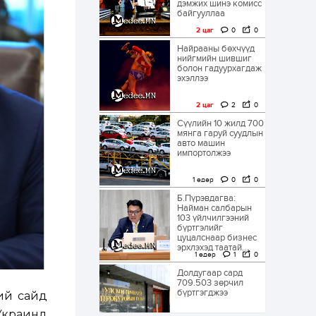
дэмжих шинэ комисс
байгууллаа
2 цаг
0
0
Найрааны бөхчүүд
нийгмийн шившиг
болон гадуурхагдаж
эхэллээ
2 цаг
2
0
Сүүлийн 10 жилд 700
мянга гаруй суудлын
авто машин
импортолжээ
1 өдөр
0
0
Б.Пүрэвдагва:
Найман салбарын
103 үйлчилгээний
бүртгэлийг
цуцалснаар бизнес
эрхлэхэд таатай...
1 өдөр
1
0
Долдугаар сард
709.503 зөрчил
бүртгэгджээ
ий сайд
 Украинд