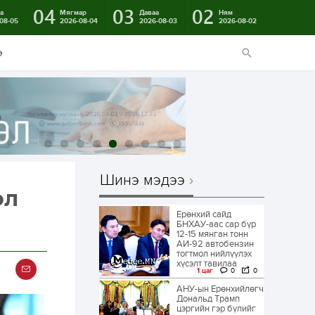
04
03
02
а
Мягмар
Даваа
Ням
08-05
2026-08-04
2026-08-03
2026-08-02
э
Шинэ мэдээ
эл
Ерөнхий сайд
БНХАУ-аас сар бүр
12-15 мянган тонн
АИ-92 автобензин
тогтмол нийлүүлэх
хүсэлт тавилаа
1 цаг
0
0
АНУ-ын Ерөнхийлөгч
Дональд Трамп
цэргийн гэр бүлийг