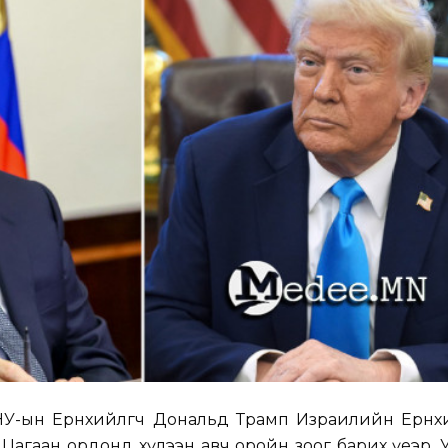
У-ын Ерөнхийлөгч Дональд Трамп Израилийн Ерөнх
Цагаан ордонд хүлээн авч оройн зоог барих үеэр,