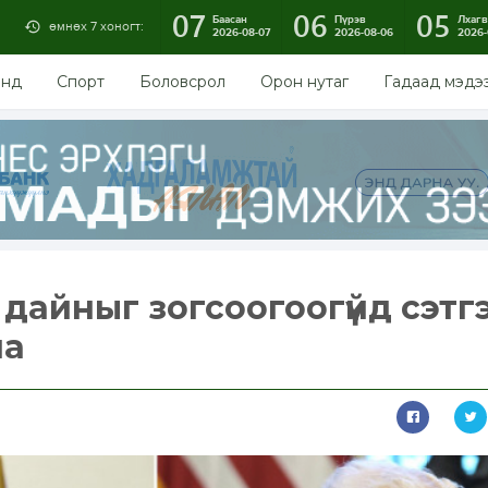
07
06
05
Баасан
Пүрэв
Лхагв
өмнөх 7 хоногт:
2026-08-07
2026-08-06
2026-
энд
Спорт
Боловсрол
Орон нутаг
Гадаад мэдэ
 дайныг зогсоогоогүйд сэтг
на