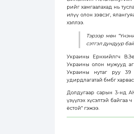
өөрийгөө хамгаалахад нь т
илүү олон зэвсэг, ялангу
хэллээ.
Тэрээр мөн “Үнэн
сэтгэл дундуур бай
Украины Ерөнхийлөгч В.
Украины олон мужууд ага
Украины нутаг руу 39 
удирдлагатай бөмбөг харвас
Долдугаар сарын 3-нд АН
үзүүлэх хүсэлтэй байгаа ч 
ёстой" гэжээ.