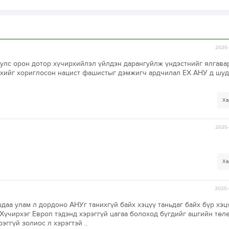
2025-
 улс орон дотор хүчирхийлэл үйлдэн дарангуйлж үндэстнийг ялгав
эрхийг хориглосон нацист фашистыг дэмжигч ардчилал ЕХ АНУ д шуд
Ха
2025-
Ха
2025-
даа улам л дордоно АНУг танихгүй байх хэцүү таньдаг байх бүр хэцү
 Хүчирхэг Европ тэдэнд хэрэггүй цагаа болоход бүгдийг ашгийн төл
эггүй золиос л хэрэгтэй ..