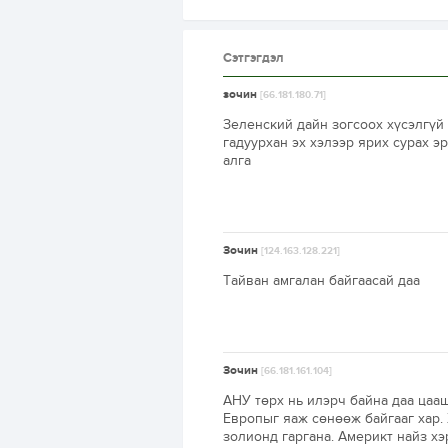
Сэтгэгдэл
зочин
[66.181.180.71]
Зеленский дайн зогсоох хүсэлгүй
гадуурхан эх хэлээр ярих сурах 
алга
Зочин
[124.163.128.221]
Тайван амгалан байгаасай даа
Зочин
[66.181.161.104]
АНУ төрх нь илэрч байна даа цааш
Европыг яаж сөнөөж байгааг хар.
золионд гаргана. Америкт найз хэр