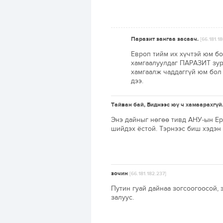
Паразит зангаа засаач.
[66.181.18
Европ тийм их хүчтэй юм бо
хамгаалуулдаг ПАРАЗИТ зур
хамгаалж чаддаггүй юм бол
дээ.
Тайван бай, Биднээс юү ч хамаарахгүй
Энэ дайныг нөгөө тивд АНУ-ын Ер
шийдэх ёстой. Тэрнээс биш хэдэн 
зочин
[66.181.182.237]
Путин гуай дайнаа зогсоогоосой, 
залуус.