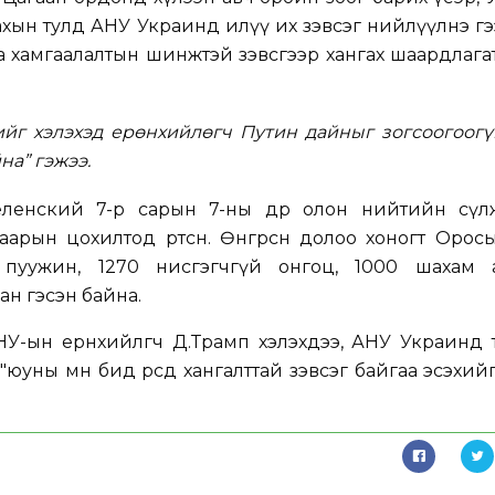
услахын тулд АНУ Украинд илүү их зэвсэг нийлүүлнэ г
яа хамгаалалтын шинжтэй зэвсгээр хангах шаардлага
ийг хэлэхэд ерөнхийлөгч Путин дайныг зогсоогоогү
на” гэжээ.
Зеленский 7-р сарын 7-ны өдөр олон нийтийн сүл
арын цохилтод өртсөн. Өнгөрсөн долоо хоногт Оро
пуужин, 1270 нисгэгчгүй онгоц, 1000 шахам 
ан гэсэн байна.
У-ын ерөнхийлөгч Д.Трамп хэлэхдээ, АНУ Украинд 
"юуны өмнө бид өөрсдөө хангалттай зэвсэг байгаа эсэхий