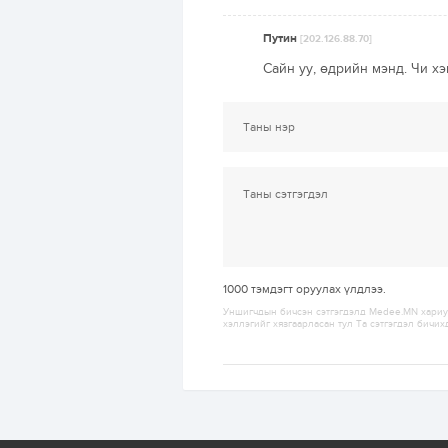
Путин
[202.126.88.70]
Сайн уу, өдрийн мэнд. Чи х
1000
тэмдэгт оруулах үлдлээ.
Уншигчдын бичсэн сэтгэгдэлд Medee.MN хариуц
хэллэгийг хязгаарласан тул Та сэтгэгдэл бичих