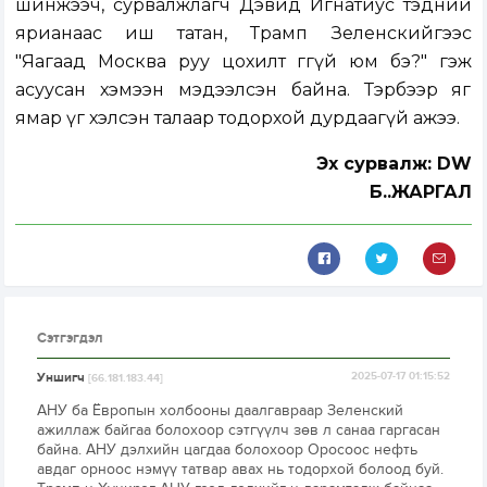
шинжээч, сурвалжлагч Дэвид Игнатиус тэдний
ярианаас иш татан, Трамп Зеленскийгээс
"Яагаад Москва руу цохилт өгөөгүй юм бэ?" гэж
асуусан хэмээн мэдээлсэн байна. Тэрбээр яг
ямар үг хэлсэн талаар тодорхой дурдаагүй ажээ.
Эх сурвалж: DW
Б..ЖАРГАЛ
Сэтгэгдэл
Уншигч
2025-07-17 01:15:52
[66.181.183.44]
АНУ ба Ёвропын холбооны даалгавраар Зеленский
ажиллаж байгаа болохоор сэтгүүлч зөв л санаа гаргасан
байна. АНУ дэлхийн цагдаа болохоор Оросоос нефть
авдаг орноос нэмүү татвар авах нь тодорхой болоод буй.