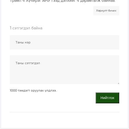
Трамп ч Хүчирэг АНУ гээд дэлхийг ч дарамталж байнаа.
Хариулт бичих
1
сэтгэгдэл байна
1000
тэмдэгт оруулах үлдлээ.
Нийтлэх