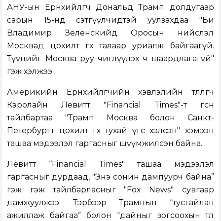
АНУ-ын Ерөнхийлөгч Дональд Трамп долдугаар
сарын 15-нд сэтгүүлчидтэй уулзахдаа "Би
Владимир Зеленскийд Оросын нийслэл
Москвад цохилт өгөх талаар уриалж байгаагүй.
Түүнийг Москва руу чиглүүлэх ч шаардлагагүй"
гэж хэлжээ.
Америкийн Ерөнхийлөгчийн хэвлэлийн төлөөлөгч
Кэролайн Левитт "Financial Times"-т өгсөн
тайлбартаа "Трамп Москва болон Санкт-
Петербургт цохилт өгөх тухай үгс хэлсэн" хэмээн
ташаа мэдээлэл гаргасныг шүүмжилсэн байна.
Левитт “Financial Times" ташаа мэдээлэл
гаргасныг дурдаад, "Энэ сонин дампуурч байна”
гэж гэж тайлбарласныг "Fox News" сувгаар
дамжуулжээ. Тэрбээр Трампын “тусгайлан
ажиллаж байгаа” болон “дайныг зогсоохын төлөө