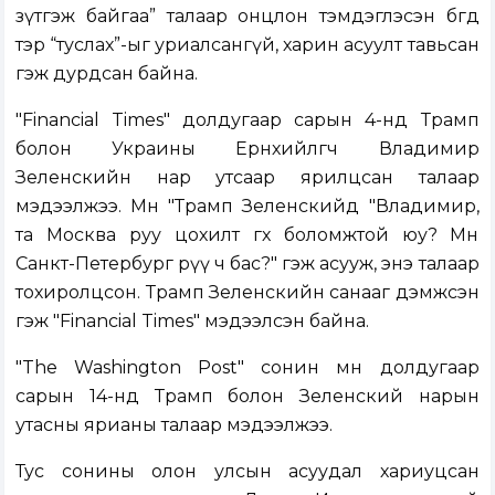
зүтгэж байгаа” талаар онцлон тэмдэглэсэн бөгөөд
тэр “туслах”-ыг уриалсангүй, харин асуулт тавьсан
гэж дурдсан байна.
"Financial Times" долдугаар сарын 4-нд Трамп
болон Украины Ерөнхийлөгч Владимир
Зеленскийн нар утсаар ярилцсан талаар
мэдээлжээ. Мөн "Трамп Зеленскийд "Владимир,
та Москва руу цохилт өгөх боломжтой юу? Мөн
Санкт-Петербург рүү ч бас?" гэж асууж, энэ талаар
тохиролцсон. Трамп Зеленскийн санааг дэмжсэн
гэж "Financial Times" мэдээлсэн байна.
"The Washington Post" сонин мөн долдугаар
сарын 14-нд Трамп болон Зеленский нарын
утасны ярианы талаар мэдээлжээ.
Тус сонины олон улсын асуудал хариуцсан