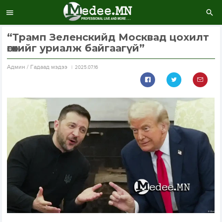
“Трамп Зеленскийд Москвад цохилт
өгөхийг уриалж байгаагүй”
Aдмин / Гадаад мэдээ
2025.07.16