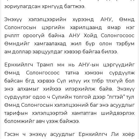
зориулагдсан хөрөнгүүд багтжээ.
Энэхүү хэлэлцээрийн хүрээнд АНУ, Өмнөд
Солонгосын цэргийн харилцаанд ямар нэг
өөрчлөлт ороогүй байна. АНУ Хойд Солонгосоос
Өмнөдийг хамгаалахад жил бүр олон тэрбум
ам.доллар зарцуулдаг хэвээр байгаа билээ.
Ерөнхийлөгч Трамп өмнө нь АНУ-ын цэргүүдийг
Өмнөд Солонгосоос татна хэмээн сүрдүүлж
байсан бөгөөд хэрвээ Сөүл илүү их төлбөр төлөхгүй бол
энэ алхамыг хийхээ илэрхийлж байв. Энэхүү
сүрдүүлэг одоо ч Сөүлийн толгой дээр “өлгөөтэй” тул
Өмнөд Солонгосын хэлэлцээний баг энэ асуудлыг
тарифын хэлэлцээртэй хамтатган шийдвэрлэх
боломжийг авч үзэж байжээ.
Гэсэн ч энэхүү асуудлыг Ерөнхийлөгч Ли хоёр