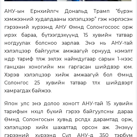
АНУ-ын Ерөнхийлөгч Дональд Трамп “бүрэн
хэмжээний худалдааны хэлэлцээр” гэж нэрлэсэн
гэрээний хүрээнд АНУ Өмнөд Солонгосоос орж
ирэх бараа, бүтээгдэхүүнд 15 хувийн татвар
ногдуулах болсноо зарлав. Энэ нь АНУ-тай
хэлэлцээр байгуулж амжаагүй орнууд нэмэлт
өндөр тариф төлж эхлэх наймдугаар сарын 1-нээс
ганцхан хоногийн өмнө гаргасан шийдвэр юм.
Хэрэв хэлэлцээр хийж амжаагүй бол Өмнөд
Солонгос 25 хувийн татвар төлөх шийдвэрт
хамрагдах байжээ.
Япон улс энэ долоо хоногт АНУ-тай 15 хувийн
тарифын нөхцөл бүхий гэрээ байгуулсны дараа
Өмнөд Солонгосын хувьд өрсөлдөх дарамтад орж,
хэлэлцээр хийх шахалтад орсон аж. Энэхүү
гэрээний хүрээнд Сөүл АНУ-д 350 тэрбум