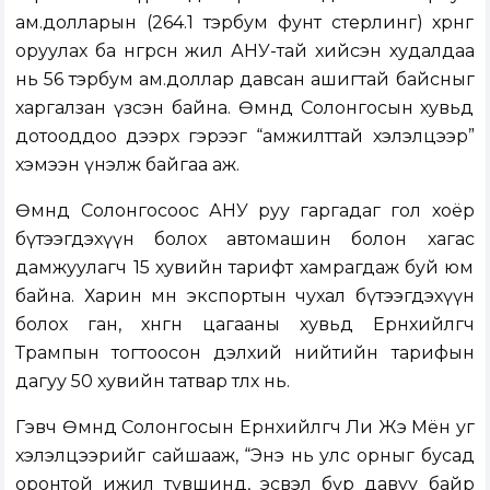
ам.долларын (264.1 тэрбум фунт стерлинг) хөрөнгө
оруулах ба өнгөрсөн жил АНУ-тай хийсэн худалдаа
нь 56 тэрбум ам.доллар давсан ашигтай байсныг
харгалзан үзсэн байна. Өмнөд Солонгосын хувьд
дотооддоо дээрх гэрээг “амжилттай хэлэлцээр”
хэмээн үнэлж байгаа аж.
Өмнөд Солонгосоос АНУ руу гаргадаг гол хоёр
бүтээгдэхүүн болох автомашин болон хагас
дамжуулагч 15 хувийн тарифт хамрагдаж буй юм
байна. Харин мөн экспортын чухал бүтээгдэхүүн
болох ган, хөнгөн цагааны хувьд Ерөнхийлөгч
Трампын тогтоосон дэлхий нийтийн тарифын
дагуу 50 хувийн татвар төлөх нь.
Гэвч Өмнөд Солонгосын Ерөнхийлөгч Ли Жэ Мён уг
хэлэлцээрийг сайшааж, “Энэ нь улс орныг бусад
оронтой ижил түвшинд, эсвэл бүр давуу байр