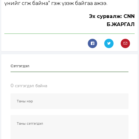
үнийг өсгөж байна” гэж үзэж байгаа ажээ.
Эх сурвалж: CNN
Б.ЖАРГАЛ
Сэтгэгдэл
0
сэтгэгдэл байна