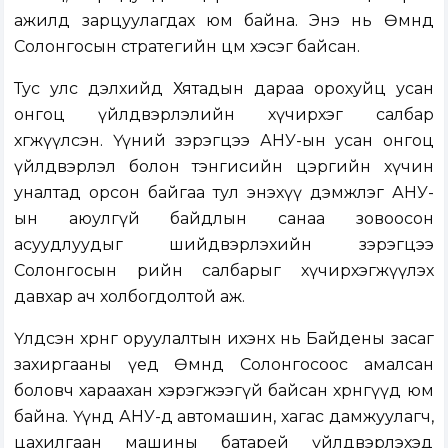
ажилд зарцуулагдах юм байна. Энэ нь Өмнөд
Солонгосын стратегийн цөм хэсэг байсан.
Тус улс дэлхийд Хятадын дараа орохуйц усан
онгоц үйлдвэрлэлийн хүчирхэг салбар
хөгжүүлсэн. Үүний зэрэгцээ АНУ-ын усан онгоц
үйлдвэрлэл болон тэнгисийн цэргийн хүчин
уналтад орсон байгаа тул энэхүү дэмжлэг АНУ-
ын аюулгүй байдлын санаа зовоосон
асуудлуудыг шийдвэрлэхийн зэрэгцээ
Солонгосын өөрийн салбарыг хүчирхэгжүүлэх
давхар ач холбогдолтой аж.
Үлдсэн хөрөнгө оруулалтын ихэнх нь Байдены засаг
захиргааны үед Өмнөд Солонгосоос амалсан
боловч хараахан хэрэгжээгүй байсан хөрөнгүүд юм
байна. Үүнд АНУ-д автомашин, хагас дамжуулагч,
цахилгаан машины батарей үйлдвэрлэхэд