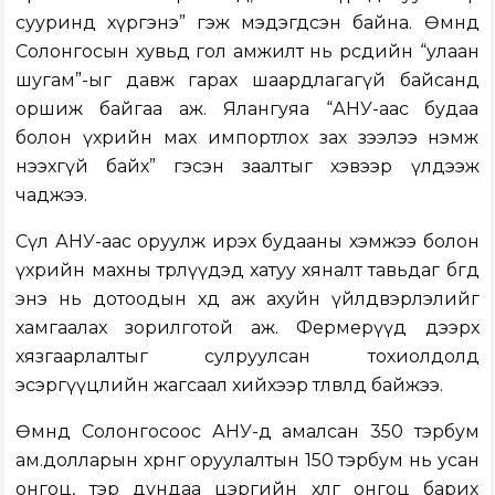
сууринд хүргэнэ” гэж мэдэгдсэн байна. Өмнөд
Солонгосын хувьд гол амжилт нь өөрсдийн “улаан
шугам”-ыг давж гарах шаардлагагүй байсанд
оршиж байгаа аж. Ялангуяа “АНУ-аас будаа
болон үхрийн мах импортлох зах зээлээ нэмж
нээхгүй байх” гэсэн заалтыг хэвээр үлдээж
чаджээ.
Сөүл АНУ-аас оруулж ирэх будааны хэмжээ болон
үхрийн махны төрлүүдэд хатуу хяналт тавьдаг бөгөөд
энэ нь дотоодын хөдөө аж ахуйн үйлдвэрлэлийг
хамгаалах зорилготой аж. Фермерүүд дээрх
хязгаарлалтыг сулруулсан тохиолдолд
эсэргүүцлийн жагсаал хийхээр төлөвлөөд байжээ.
Өмнөд Солонгосоос АНУ-д амалсан 350 тэрбум
ам.долларын хөрөнгө оруулалтын 150 тэрбум нь усан
онгоц, тэр дундаа цэргийн хөлөг онгоц барих