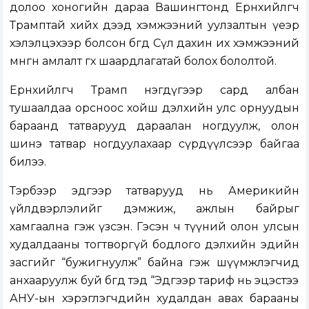
долоо хоногийн дараа Вашингтонд Ерөнхийлөгч
Трамптай хийх дээд хэмжээний уулзалтын үеэр
хэлэлцэхээр болсон бөгөөд Сөүл дахин их хэмжээний
мөнгөн амлалт өгөх шаардлагатай болох бололтой.
Ерөнхийлөгч Трамп нэгдүгээр сард албан
тушаалдаа орсноос хойш дэлхийн улс орнуудын
бараанд татварууд дараалан ногдуулж, олон
шинэ татвар ногдуулахаар сүрдүүлсээр байгаа
билээ.
Тэрбээр эдгээр татварууд нь Америкийн
үйлдвэрлэлийг дэмжиж, ажлын байрыг
хамгаална гэж үзсэн. Гэсэн ч түүний олон улсын
худалдааны тогтворгүй бодлого дэлхийн эдийн
засгийг “бужигнуулж” байна гэж шүүмжлэгчид
анхааруулж буй бөгөөд тэд “Эдгээр тариф нь эцэстээ
АНУ-ын хэрэглэгчдийн худалдан авах барааны