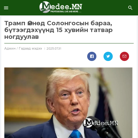
Трамп Өмнөд Солонгосын бараа,
бүтээгдэхүүнд 15 хувийн татвар
ногдуулав
Aдмин / Гадаад мэдээ
2025.07.31