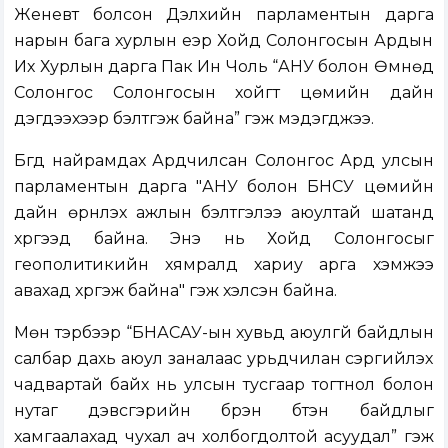
Женевт болсон Дэлхийн парламентын дарга
нарын бага хурлын үеэр Хойд Солонгосын Ардын
Их Хурлын дарга Пак Ин Чоль “АНУ болон Өмнөд
Солонгос Солонгосын хойгт цөмийн дайн
дэгдээхээр бэлтгэж байна” гэж мэдэгджээ.
Бүгд найрамдах Ардчилсан Солонгос Ард улсын
парламентын дарга "АНУ болон БНСУ цөмийн
дайн өрнүүлэх ажлын бэлтгэлээ аюултай шатанд
хүргээд байна. Энэ нь Хойд Солонгосыг
геополитикийн хямралд хариу арга хэмжээ
авахад хүргэж байна" гэж хэлсэн байна.
Мөн тэрбээр “БНАСАУ-ын хувьд аюулгүй байдлын
салбар дахь аюул заналаас урьдчилан сэргийлэх
чадвартай байх нь улсын тусгаар тогтнол болон
нутаг дэвсгэрийн бүрэн бүтэн байдлыг
хамгаалахад чухал ач холбогдолтой асуудал” гэж