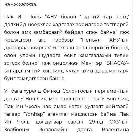
нэмж хэлжээ.
Пак Ин Чоль “АНУ болон 'тэдний гар хөлүүд'
дэлхийд ноёрхлоо хадгалах зорилгоор тогтворгүй
болон эмх замбараагүй байдал үүсгэж байна” гэж
мэдэгдсэн аж. Тэрбээр “Пёньян 'АНУ-ын
дураараа авирлах'-ыг хүлээн зөвшөөрөхгүй бөгөөд
олон улсын шударга ёсыг хамгаалахын төлөө
зогсох болно” гэж онцолжээ. Мөн тэр "БНАСАУ-
ын ард түмний хөгжилд чухал ахиц дэвшил гарч
буйг тэмдэглэсэн байна.
Уг бага хуралд Өмнөд Солонгосын парламентын
дарга У Вон Сик мөн оролцжээ. Гэвч У Вон Сик,
Пак Ин Чхоль нар ямар нэгэн уулзалт хийгээгүй
талаар “Yonhap” агентлаг мэдээлсэн байна. Пак
Ин Чоль долдугаар сарын 29-нд ОХУ-ын
Холбооны Зөвлөлийн дарга Валентина