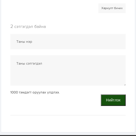
Хариулт бичих
2
сэтгэгдэл байна
1000
тэмдэгт оруулах үлдлээ.
Нийтлэх