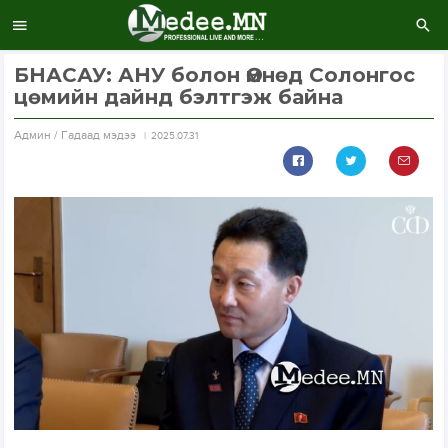
БНАСАУ: АНУ болон Өмнөд Солонгос
цөмийн дайнд бэлтгэж байна
Aдмин / Гадаад мэдээ
2025.07.31