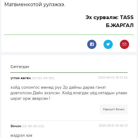
Матвиенкотой уулзжээ.
Эх сурвалж: TASS
Б.ЖАРГАЛ
Сэтгэгдэл
үглээ өвгөн
2025-08-03 18:27:52
[59.153.114.105]
хойд солонгос өмнөд рүү 2р дайны дараа гэнэт
довтолсон.Дайн эхэлсэн. Хойд.ялагдах үёд.хятадын улаан
цэрэг орж аварсан.!
Хариулт бичих
Зочин
2025-08-01 16:48:37
[66.181.161.212]
мэдрэл юм