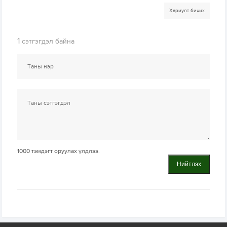
Хариулт бичих
1
сэтгэгдэл байна
1000
тэмдэгт оруулах үлдлээ.
Нийтлэх