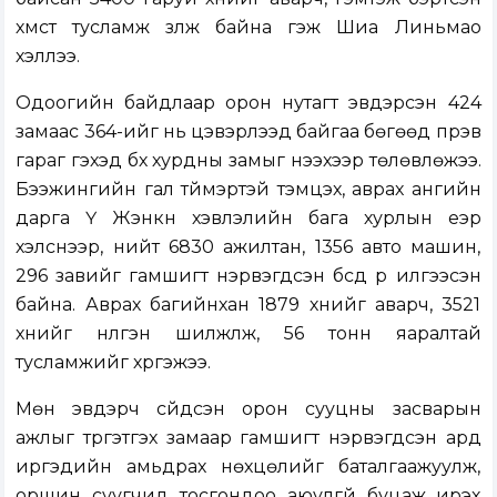
хүмүүст тусламж үзүүлж байна гэж Шиа Линьмао
хэллээ.
Одоогийн байдлаар орон нутагт эвдэрсэн 424
замаас 364-ийг нь цэвэрлээд байгаа бөгөөд пүрэв
гараг гэхэд бүх хурдны замыг нээхээр төлөвлөжээ.
Бээжингийн гал түймэртэй тэмцэх, аврах ангийн
дарга Ү Жэнкүн хэвлэлийн бага хурлын үеэр
хэлснээр, нийт 6830 ажилтан, 1356 авто машин,
296 завийг гамшигт нэрвэгдсэн бүсүүд рүү илгээсэн
байна. Аврах багийнхан 1879 хүнийг аварч, 3521
хүнийг нүүлгэн шилжүүлж, 56 тонн яаралтай
тусламжийг хүргэжээ.
Мөн эвдэрч сүйдсэн орон сууцны засварын
ажлыг түргэтгэх замаар гамшигт нэрвэгдсэн ард
иргэдийн амьдрах нөхцөлийг баталгаажуулж,
оршин суугчид тосгондоо аюулгүй буцаж ирэх