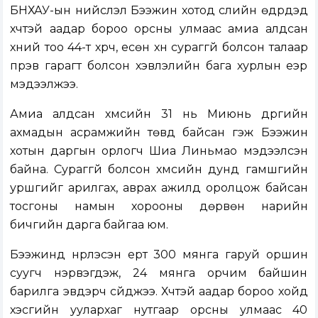
БНХАУ-ын нийслэл Бээжин хотод сүүлийн өдрүүдэд
хүчтэй аадар бороо орсны улмаас амиа алдсан
хүний тоо 44-т хүрч, есөн хүн сураггүй болсон талаар
пүрэв гарагт болсон хэвлэлийн бага хурлын үеэр
мэдээлжээ.
Амиа алдсан хүмүүсийн 31 нь Миюнь дүүргийн
ахмадын асрамжийн төвд байсан гэж Бээжин
хотын даргын орлогч Шиа Линьмао мэдээлсэн
байна. Сураггүй болсон хүмүүсийн дунд гамшгийн
уршгийг арилгах, аврах ажилд оролцож байсан
тосгоны намын хорооны дөрвөн нарийн
бичгийн дарга байгаа юм.
Бээжинд нүүрлэсэн үерт 300 мянга гаруй оршин
суугч нэрвэгдэж, 24 мянга орчим байшин
барилга эвдэрч сүйджээ. Хүчтэй аадар бороо хойд
хэсгийн уулархаг нутгаар орсны улмаас 40