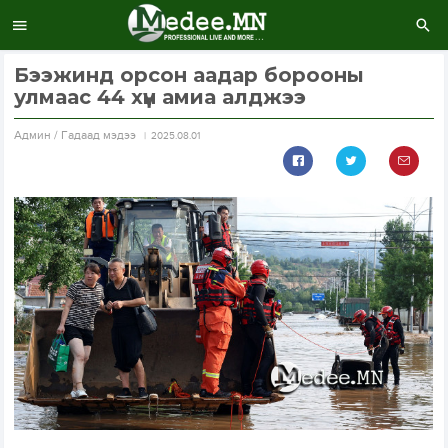
Бээжинд орсон аадар борооны
улмаас 44 хүн амиа алджээ
Aдмин / Гадаад мэдээ
2025.08.01