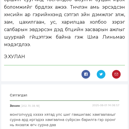
боломжийг бүрдүүлэх ажээ. Түүнчлэн амь эрсэдсэн
хүмүүсийн ар гэрийнхэнд сэтгэл зүйн дэмжлэг үзүүлж,
зам, цахилгаан, ус, харилцаа холбоо зэрэг
салбарын эвдэрсэн дэд бүтцийн засварын ажлыг
шуурхай гүйцэтгэж байна гэж Шиа Линьмао
мэдэгдлээ.
Э.ХУЛАН
Сэтгэгдэл
Зочин
2025-08-01 14:08:57
[202.70.38.18]
монголчууд хэзээ хятад улс шиг гамшигаас хамгаалахыг
сурна ард иргэдээ хамгаална сүйрсэн барилга гэр оронг
нь янзалж өгч сурна даа