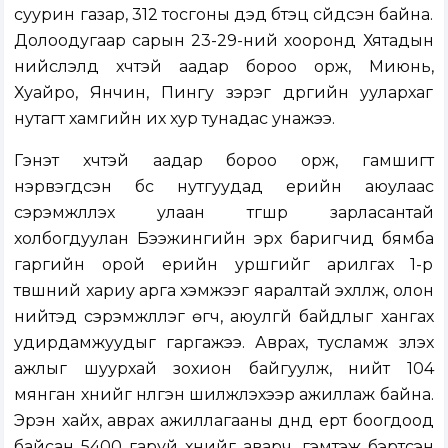
суурин газар, 312 тосгоны дэд бүтэц сүйдсэн байна.
Долоодугаар сарын 23-29-ний хооронд Хятадын
нийслэлд хүчтэй аадар бороо орж, Миюнь,
Хуайроү, Янчин, Пингу зэрэг дүүргийн уулархаг
нутагт хамгийн их хур тунадас унажээ.
Гэнэт хүчтэй аадар бороо орж, гамшигт
нэрвэгдсэн бүс нутгуудад үерийн аюулаас
сэрэмжлүүлэх улаан түгшүүр зарласантай
холбогдуулан Бээжингийн эрх баригчид бямба
гаргийн орой үерийн уршгийг арилгах 1-р
түвшний хариу арга хэмжээг яаралтай эхлүүлж, олон
нийтэд сэрэмжлүүлэг өгч, аюулгүй байдлыг хангах
удирдамжуудыг гаргажээ. Аврах, тусламж үзүүлэх
ажлыг шуурхай зохион байгуулж, нийт 104
мянган хүнийг нүүлгэн шилжүүлэхээр ажиллаж байна.
Эрэн хайх, аврах ажиллагааны дүнд үерт боогдоод
байсан 5400 гаруй хүнийг аварч, гэмтэж бэртсэн