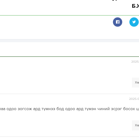
Б.
2025-
Ха
2025-0
аа одоо зогсож ард түмнээ бод одоо ард түмэн чиний эсрэг босох ц
Ха