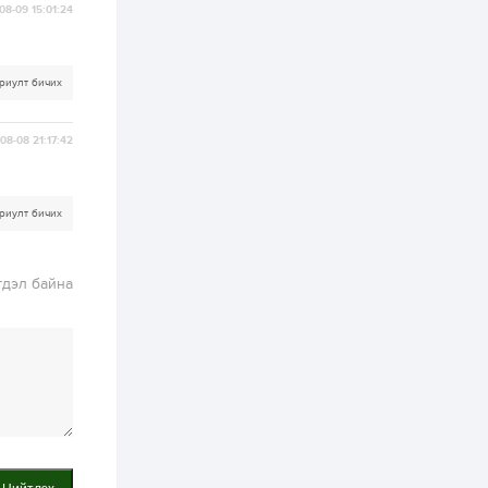
хэрэгжилт,
08-09 15:01:24
амлалтаас илүү
бодит үр дүн чухал
2 өдөр
0
0
риулт бичих
Неймар зодог тайлах
эсэхээ 12 дугаар сард
шийднэ
08-08 21:17:42
2 өдөр
0
3
Нийслэлийн 30
риулт бичих
дугаар сургуулийг 10
дугаар сарын 1-нд
ашиглалтад оруулна
гдэл байна
2 өдөр
0
0
Морингийн давааны
замаас “Барилгын
хатуу хог хаягдал
дахин боловсруулах
үйлдвэр” хүртэлх 1.5...
2 өдөр
0
0
COP17 хурлын үеэр 5
дүүргийн 73
цэцэрлэг, 60
сургуульд