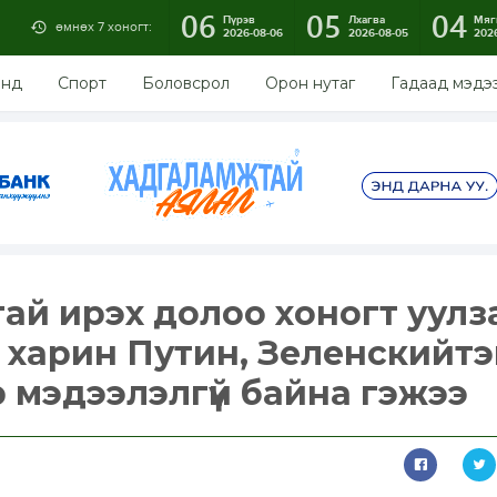
06
05
04
Пүрэв
Лхагва
Мяг
өмнөх 7 хоногт:
2026-08-06
2026-08-05
202
энд
Спорт
Боловсрол
Орон нутаг
Гадаад мэдэ
ай ирэх долоо хоногт уулз
 харин Путин, Зеленскийтэ
р мэдээлэлгүй байна гэжээ