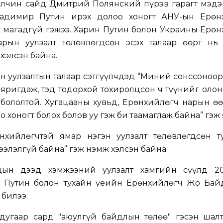
Элчин сайд Дмитрий Полянский пүрэв гарагт мэдэг
адимир Путин ирэх долоо хоногт АНУ-ын Ерөн
 магадгүй гэжээ. Харин Путин болон Украины Ерөн
рын уулзалт төлөвлөгдсөн эсэх талаар өөрт нь
хэлсэн байна.
 уулзалтын талаар сэтгүүлчдэд “Миний сонссоноор
яригдаж, тэд тодорхой тохиролцсон ч түүнийг оло
а бололтой. Хугацааны хувьд, Ерөнхийлөгч нарын 
о хоногт болох болов уу гэж би таамаглаж байна” гэж
нхийлөгчтэй ямар нэгэн уулзалт төлөвлөгдсөн т
ээлэлгүй байна” гэж нэмж хэлсэн байна.
дын дээд хэмжээний уулзалт хамгийн сүүлд 2
т Путин болон тухайн үеийн Ерөнхийлөгч Жо Бай
 билээ.
дугаар сард "аюулгүй байдлын төлөө" гэсэн шалт