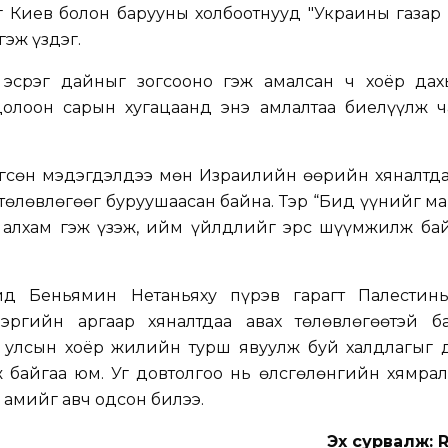
 Киев болон барууны холбоотнууд "Украины газар 
гэж үздэг.
эсрэг дайныг зогсооно гэж амалсан ч хоёр дах
долоон сарын хугацаанд энэ амлалтаа биелүүлж ч
гсөн мэдэгдэлдээ мөн Израилийн өөрийн хяналтда
 төлөвлөгөөг буруушаасан байна. Тэр “Бид үүнийг м
 алхам гэж үзэж, ийм үйлдлийг эрс шүүмжилж бай
д Беньямин Нетаньяху пүрэв гарагт Палестин
эргийн аргаар хяналтдаа авах төлөвлөгөөтэй ба
л улсын хоёр жилийн турш явуулж буй халдлагыг 
байгаа юм. Уг довтолгоо нь өлсгөлөнгийн хямрал 
 амийг авч одсон билээ.
Эх сурвалж: 