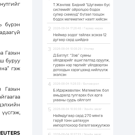
нутгийг
Т.Жанлав: Бидний "Шугаман бус
ЗГ: Автобензин,
системийг ойролцоо бодох
дизель түлшний
супер схемүүд" бүтээл тооцон
онцгой албан
татварыг тэглэлээ
бодох математикт нээлт хийсэн
ь бүрэн
2026-08-04 17:26:48 / Гадаад мэдээ
1 өдөр
2
0
адаагүй
Неймар зодог тайлах эсэхээ 12
З.Мэндсайхан:
дугаар сард шийднэ
Хүнсний нөөцийг
бэлтгэх агуулах,
2026-08-04 10:08:29 / Улстөр
зоорь бэлтгэх ААН-
а Газын
үүдэд хөнгөлөлттэй
Д.Батлут: “Зэв” сумны
зээл олгоно
аш буруу
үйлдвэрийг ашиглалтад оруулж,
1 өдөр
1
0
гурван нэр төрлийг үйлдвэрлэн
на” гэж
дотоодын хэрэгцээнд нийлүүлж
Европ дахь
монголчуудын
эхэлсэн
соёлын наадам
боллоо
2026-08-04 11:28:33 / Боловсрол
ы Газын
Б.Идэржавхлан: Математик бол
1 өдөр
2
0
амьдралд тулгарах бүх арга
йгаагаа
ухааны суурь ойлголт
Өнгөрсөн сард
дэлхийн
1,439.2 кг үнэт
2026-08-04 10:30:38 / Эдийн засаг
металл худалдан
үүсгэж,
авчээ
Наймдугаар сард 270 мянга
гаруй тонн шатахуун
импортлохоор баталгаажуулжээ
1 өдөр
0
0
REUTERS
Б.Найдалаа: Энэ
2026-08-04 10:37:33 / Эдийн засаг