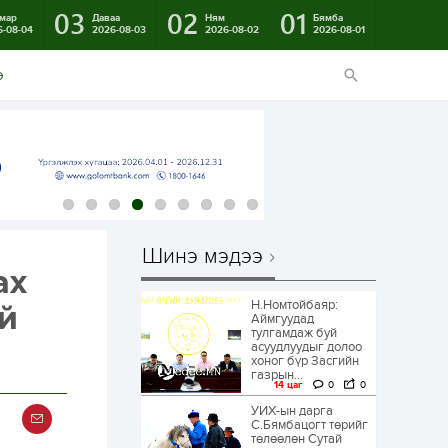
03
02
01
мар
Даваа
Ням
Бямба
6-08-04
2026-08-03
2026-08-02
2026-08-01
э
Шинэ мэдээ
ах
Н.Номтойбаяр:
й
Аймгуудад
тулгамдаж буй
асуудлуудыг долоо
хоног бүр Засгийн
газрын...
14 цаг
0
0
УИХ-ын дарга
С.Бямбацогт төрийг
төлөөлөн Сутай