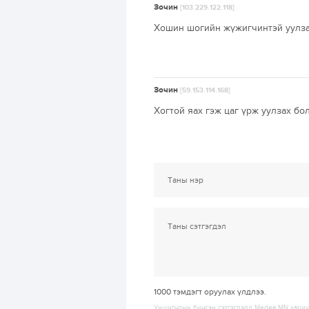
Зочин
[103.229.122.118]
Хошин шогийн жүжигчинтэй уулзах
Зочин
[59.153.114.168]
Хогтой яах гэж цаг үрж уулзах бо
1000
тэмдэгт оруулах үлдлээ.
Уншигчдын бичсэн сэтгэгдэлд Medee.MN хариуц