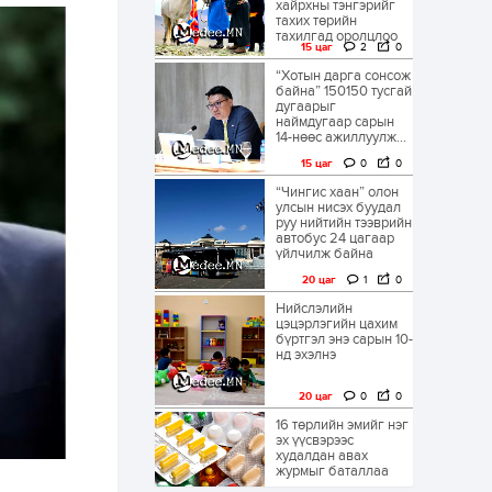
хайрхны тэнгэрийг
тахих төрийн
тахилгад оролцлоо
15 цаг
2
0
“Хотын дарга сонсож
байна” 150150 тусгай
дугаарыг
наймдугаар сарын
14-нөөс ажиллуулж...
15 цаг
0
0
“Чингис хаан” олон
улсын нисэх буудал
руу нийтийн тээврийн
автобус 24 цагаар
үйлчилж байна
20 цаг
1
0
Нийслэлийн
цэцэрлэгийн цахим
бүртгэл энэ сарын 10-
нд эхэлнэ
20 цаг
0
0
16 төрлийн эмийг нэг
эх үүсвэрээс
худалдан авах
журмыг баталлаа