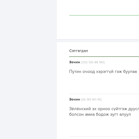
Сэтгэгдэл
Зочин
[202.126.88.182]
Путин очоод хэрэггүй гэж буулаа
Зочин
[66.181.161.45]
Зёлёнский эх орноо сүйтгэж дуусл
болсон амиа бодож зугт алуул