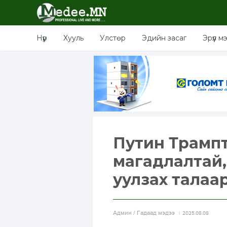
Нүүр
Хууль
Улстөр
Эдийн засаг
Эрүүл м
Путин Трампт
магадлалтай,
уулзах талаа
Aдмин / Гадаад мэдээ
2025.08.08