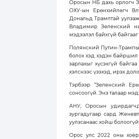
Оросын НҮБ дахь орлогч 
ОХУ-ын Ерөнхийлөгч Вл
Дональд Трамптай уулзаж
Владимир Зеленский на
мэдээлэл байхгүй байгааг 
Полянский Путин-Трампын
болох хэд хэдэн байршил 
зарлахыг хүсэхгүй байга
хэлснээс үзэхэд, ирэх доло
Тэрбээр “Зеленский Ерө
сонсоогүй. Энэ талаар мэд
АНУ, Оросын удирдагч
зургадугаар сард Женев
уулзсанаас хойш болоогүй
Орос улс 2022 оны хоёр