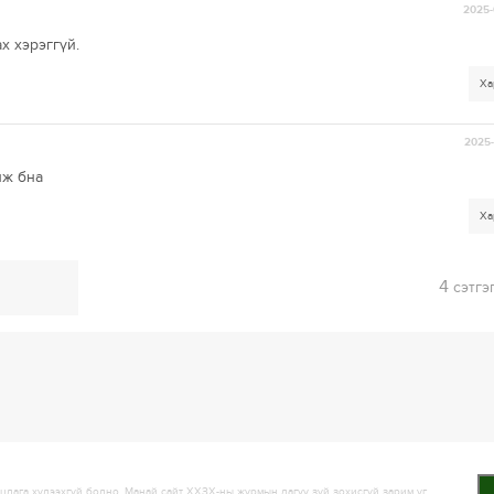
2025-
 хэрэггүй.
Ха
2025-
лж бна
Ха
4
сэтгэ
лага хүлээхгүй болно. Манай сайт ХХЗХ-ны журмын дагуу зүй зохисгүй зарим үг,