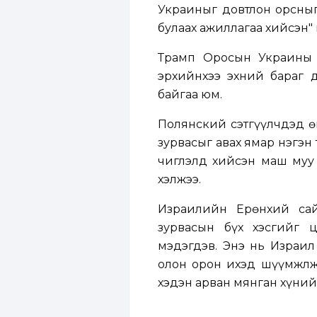
Украиныг довтлон орсныг
булаах ажиллагаа хийсэн" 
Трамп Оросын Украины 
эрхийнхээ эхний бараг 
байгаа юм.
Полянский сэтгүүлчдэд ө
зурвасыг авах ямар нэгэн
чиглэлд хийсэн маш муу
хэлжээ.
Израилийн Ерөнхий сай
зурвасын бүх хэсгийг ц
мэдэгдэв. Энэ нь Израи
олон орон ихэд шүүмжлж 
хэдэн арван мянган хүний