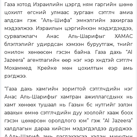
Газа хотод Израилийн цэргүүд ням гаргийн шөнө
цохилт өгсний улмаас зургаан сэтгүүлч амиа
алдсан гэж “Аль-Шифа” эмнэлгийн захиргаа
мэдээлжээ. Израилын цэргийнхэн мэдэгдэхдээ,
сурвалжлагч Анас Аль-Шарифыг ХАМАС
бүлэглэлийг удирдсан хэмээн буруутгаж, түүнийг
онилон хөнөөсөн гэсэн байна. Газа дахь “Al
Jazeera” агентлагийн өөр нэг нэр хүндтэй сэтгүүлч
Мохаммед Крейке мөн цохилтын үеэр амь
үрэгджээ.
“Газа дахь хамгийн зоригтой сэтгүүлчдийн нэг
Анас Аль-Шарифыг хамтран ажиллагсдынх нь
хамт хөнөөх тушаал нь Газын бүс нутгийг эзлэн
авахын өмнө сэтгүүлчдийн дуу хоолойг хааж боох
гэсэн цөхөрсөн оролдлого юм” гэж “Al Jazeera”
халдлагын дараа хийсэн мэдэгдэлдээ дурджээ.
А.Аль-Шариф амь үрэгдэхээсээ хэдэн минутын