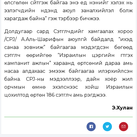
өлсгөлөн сүйтгэж байгаа энэ үед үнэнийг хэлэх нь
эзлэгчдийн нүдэнд аюул заналхийлэл болж
харагдаж байна” гэж тэрбээр бичжээ.
Долдугаар сард Сэтгүүлчдийг хамгаалах хороо
/CPJ/ А.Аль-Шарифын аюулгүй байдалд “ихэд
санаа зовниж” байгаагаа мэдэгдсэн бөгөөд
сэтгүүлч өөрийгөө “Израилын цэргийн гүтгэх
кампанит ажлын” хараанд өртсөний дараа амь
насаа алдахаас эмээж байгаагаа илэрхийлсэн
байна. CPJ-ны мэдээллээр, дайн хоёр жил
орчмын өмнө эхэлснээс хойш Израилын
цохилтод өртөн 186 сэтгүүлч амь үрэгджээ.
Э.Хулан