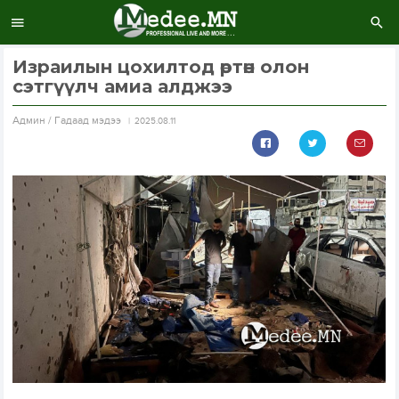
Израилын цохилтод өртөн олон
сэтгүүлч амиа алджээ
Aдмин / Гадаад мэдээ
2025.08.11