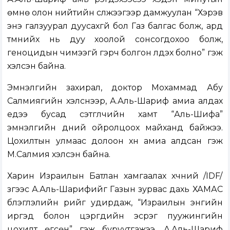
өмнө олон нийтийн сүлжээгээр дамжуулан “Хэрэв
энэ галзуурал дуусахгүй бол Газ балгас болж, ард
түмнийх нь дуу хоолой сонсогдохоо болж,
геноцидын чимээгүй гэрч болгон үлдэх болно” гэж
хэлсэн байна.
Эмнэлгийн захирал, доктор Мохаммад Абу
Салмиягийн хэлснээр, А.Аль-Шариф амиа алдах
үедээ бусад сэтгүүлчийн хамт “Аль-Шифа”
эмнэлгийн үүдний ойролцоох майханд байжээ.
Цохилтын улмаас долоон хүн амиа алдсан гэж
М.Салмия хэлсэн байна.
Харин Израилын Батлан хамгаалах хүчний /IDF/
зүгээс А.Аль-Шарифийг Газын зурвас дахь ХАМАС
бүлэглэлийн үүрийг удирдаж, “Израилын энгийн
иргэд болон цэргүүдийн эсрэг пуужингийн
цохилт өгсөн” гэж буруутгажээ. А.Аль-Шариф