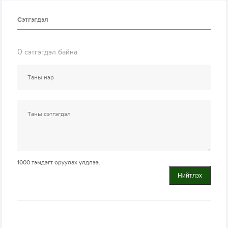
Сэтгэгдэл
0
сэтгэгдэл байна
1000
тэмдэгт оруулах үлдлээ.
Нийтлэх