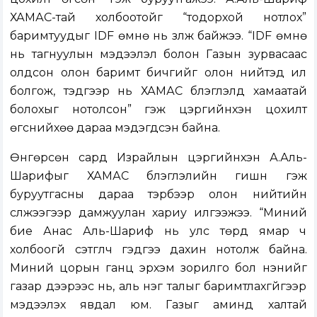
ХАМАС-тай холбоотойг “тодорхой нотлох”
баримтуудыг IDF өмнө нь үзүүлж байжээ. “IDF өмнө
нь тагнуулын мэдээлэл болон Газын зурвасаас
олдсон олон баримт бичгийг олон нийтэд ил
болгож, тэдгээр нь ХАМАС бүлэглэлд хамаатай
болохыг нотолсон” гэж цэргийнхэн цохилт
өгснийхөө дараа мэдэгдсэн байна.
Өнгөрсөн сард Израйлын цэргийнхэн А.Аль-
Шарифыг ХАМАС бүлэглэлийн гишүүн гэж
буруутгасны дараа тэрбээр олон нийтийн
сүлжээгээр дамжуулан хариу илгээжээ. “Миний
бие Анас Аль-Шариф нь улс төрд ямар ч
холбоогүй сэтгүүлч гэдгээ дахин нотолж байна.
Миний цорын ганц эрхэм зорилго бол үнэнийг
газар дээрээс нь, аль нэг талыг баримтлахгүйгээр
мэдээлэх явдал юм. Газыг аминд халтай