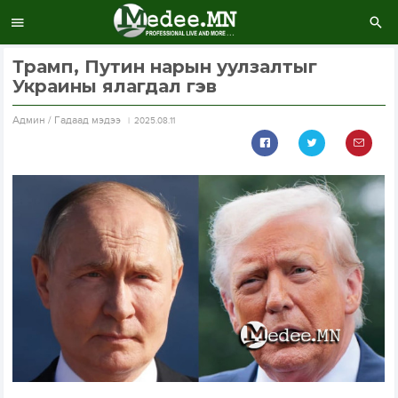
Трамп, Путин нарын уулзалтыг
Украины ялагдал гэв
Aдмин / Гадаад мэдээ
2025.08.11