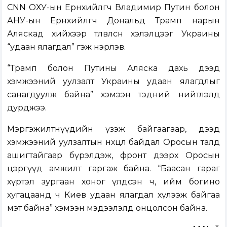
CNN ОХУ-ын Ерөнхийлөгч Владимир Путин болон
АНУ-ын Ерөнхийлөгч Дональд Трамп нарын
Аляскад хийхээр төлөвлөсөн хэлэлцээг Украины
“удаан ялагдал” гэж нэрлэв.
“Трамп болон Путины Аляска дахь дээд
хэмжээний уулзалт Украины удаан ялагдлыг
санагдуулж байна” хэмээн тэдний нийтлэлд
дурджээ.
Мэргэжилтнүүдийн үзэж байгаагаар, дээд
хэмжээний уулзалтын нөхцөл байдал Оросын талд
ашигтайгаар бүрэлдэж, фронт дээрх Оросын
цэргүүд амжилт гаргаж байна. “Баасан гараг
хүртэл зургаан хоног үлдсэн ч, ийм богино
хугацаанд ч Киев удаан ялагдал хүлээж байгаа
мэт байна” хэмээн мэдээлэлд онцолсон байна.