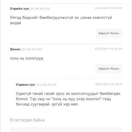
Украйн хүн
2025-08-11 17:49:09
[66.181.182.84]
Хятад биднийг бөмбөгдүүлжхгүй ээ ,санаа зоволтгүй
андаа
Хариулт бичих
Зочин
2025-08-11 15:28:44
[66.181.191.190]
хохь нь хохолууд
Хариулт бичих
Украин хүн
2025-08-11 16:58:19
[122.201.25.99]
Удахгүй танай гахай орос ах монголчуудыг бөмбөгдөх
болно. Тэр үед чи "хохь нь муу үхэр монгол" гээд
бичээд суугаарай, эргүй хар мал.
9
сэтгэгдэл байна