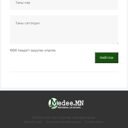
1000
тэмдэгт оруулах үлдлээ.
Нийтлэх
Зохиогчийн эрх хуулиар хамгаалагдсан.
Бидний тухай
Сурталчилгаа байршуулах
Холбоо барих