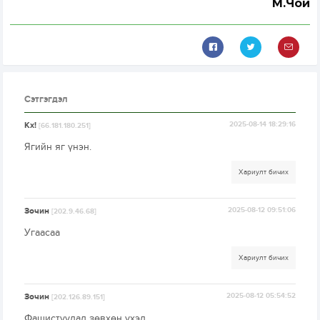
М.Чой
Сэтгэгдэл
Кх!
2025-08-14 18:29:16
[66.181.180.251]
Ягийн яг үнэн.
Хариулт бичих
Зочин
2025-08-12 09:51:06
[202.9.46.68]
Угаасаа
Хариулт бичих
Зочин
2025-08-12 05:54:52
[202.126.89.151]
Фашистуудад зөвхөн үхэл