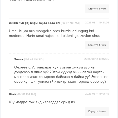
Хариулт бичих
ukrain hvn gej bhgui hujaa l daa chi
2025-08-11 19:31:06
[66.181.189.151]
Umhii hujaa min mongoliig oros bumbugduhguig bid
medenee. Harin tanai hujaa nar l bidenii gai zovlon shuu.
Хариулт бичих
Зочин
2025-08-12 18:07:55
[192.42.116.212]
Өөхөөө с. Алтанцэцэг хүн амьтан хужаагаар нь
дуудсаар л явна уу? 20той хүүхэд чинь авгай нартай
мөнгөөр явах сонирхол байсаар л байна уу? Эсвэл нэг
овоо хүн шиг улиастай хавиар ажил төрөлд ороо юу?
Хэхэ
2025-08-11 19:06:15
[66.181.184.126]
Юу мэддэг гэж энд хэрэлддэг орк.д вэ
Хариулт бичих