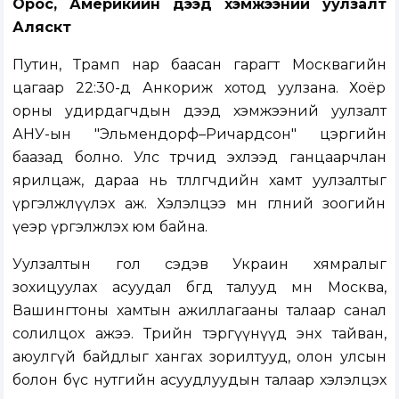
Орос, Америкийн дээд хэмжээний уулзалт
Аляскт
Путин, Трамп нар баасан гарагт Москвагийн
цагаар 22:30-д Анкориж хотод уулзана. Хоёр
орны удирдагчдын дээд хэмжээний уулзалт
АНУ-ын "Эльмендорф–Ричардсон" цэргийн
баазад болно. Улс төрчид эхлээд ганцаарчлан
ярилцаж, дараа нь төлөөлөгчдийн хамт уулзалтыг
үргэлжлүүлэх аж. Хэлэлцээ мөн өглөөний зоогийн
үеэр үргэлжлэх юм байна.
Уулзалтын гол сэдэв Украин хямралыг
зохицуулах асуудал бөгөөд талууд мөн Москва,
Вашингтоны хамтын ажиллагааны талаар санал
солилцох ажээ. Төрийн тэргүүнүүд энх тайван,
аюулгүй байдлыг хангах зорилтууд, олон улсын
болон бүс нутгийн асуудлуудын талаар хэлэлцэх