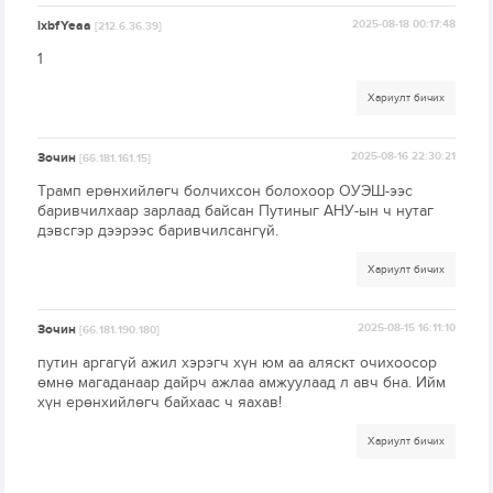
lxbfYeaa
2025-08-18 00:17:48
[212.6.36.39]
1
Хариулт бичих
Зочин
2025-08-16 22:30:21
[66.181.161.15]
Трамп ерөнхийлөгч болчихсон болохоор ОУЭШ-ээс
баривчилхаар зарлаад байсан Путиныг АНУ-ын ч нутаг
дэвсгэр дээрээс баривчилсангүй.
Хариулт бичих
Зочин
2025-08-15 16:11:10
[66.181.190.180]
путин аргагүй ажил хэрэгч хүн юм аа аляскт очихоосор
өмнө магаданаар дайрч ажлаа амжуулаад л авч бна. Ийм
хүн ерөнхийлөгч байхаас ч яахав!
Хариулт бичих