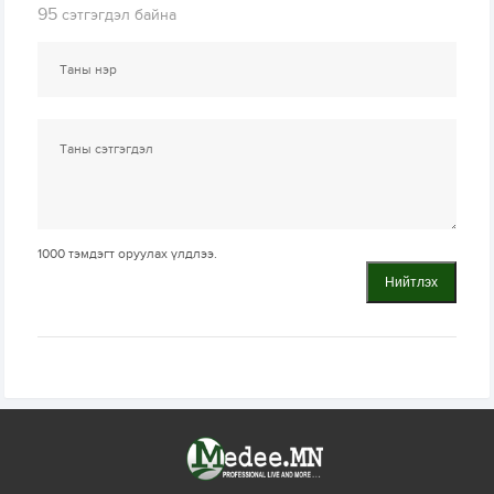
95
сэтгэгдэл байна
1000
тэмдэгт оруулах үлдлээ.
Нийтлэх