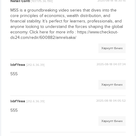
Natali Conti
2025-08-18 18:30:15
[107.175.36.190]
MSS is a groundbreaking video series that dives into the
core principles of economics, wealth distribution, and
financial stability. It’s perfect for learners, professionals, and
anyone looking to understand the forces shaping the global
economy. Click here for more info : https://www.checkout-
ds24.com/redir/600882/amrelsaka/
Хариулт бичих
lxbfYeaa
2025-08-18 04:07:34
[212.6.36.39]
555
Хариулт бичих
lxbfYeaa
2025-08-18 04:05:52
[212.6.36.39]
555
Хариулт бичих