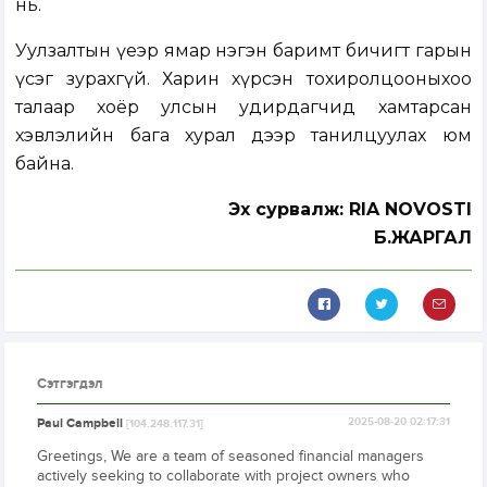
нь.
Уулзалтын үеэр ямар нэгэн баримт бичигт гарын
үсэг зурахгүй. Харин хүрсэн тохиролцооныхоо
талаар хоёр улсын удирдагчид хамтарсан
хэвлэлийн бага хурал дээр танилцуулах юм
байна.
Эх сурвалж: RIA NOVOSTI
Б.ЖАРГАЛ
Сэтгэгдэл
Paul Campbell
2025-08-20 02:17:31
[104.248.117.31]
Greetings, We are a team of seasoned financial managers
actively seeking to collaborate with project owners who