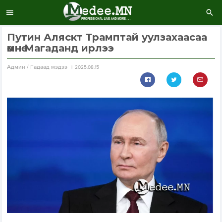
Путин Аляскт Трамптай уулзахаасаа
өмнө Магаданд ирлээ
Aдмин / Гадаад мэдээ
2025.08.15