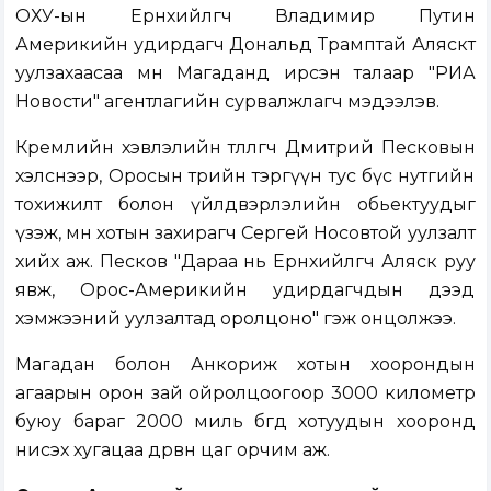
ОХУ-ын Ерөнхийлөгч Владимир Путин
Америкийн удирдагч Дональд Трамптай Аляскт
уулзахаасаа өмнө Магаданд ирсэн талаар "РИА
Новости" агентлагийн сурвалжлагч мэдээлэв.
Кремлийн хэвлэлийн төлөөлөгч Дмитрий Песковын
хэлснээр, Оросын төрийн тэргүүн тус бүс нутгийн
тохижилт болон үйлдвэрлэлийн обьектуудыг
үзэж, мөн хотын захирагч Сергей Носовтой уулзалт
хийх аж. Песков "Дараа нь Ерөнхийлөгч Аляск руу
явж, Орос-Америкийн удирдагчдын дээд
хэмжээний уулзалтад оролцоно" гэж онцолжээ.
Магадан болон Анкориж хотын хоорондын
агаарын орон зай ойролцоогоор 3000 километр
буюу бараг 2000 миль бөгөөд хотуудын хооронд
нисэх хугацаа дөрвөн цаг орчим аж.