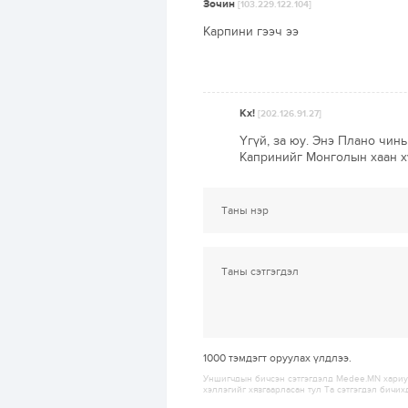
Зочин
[103.229.122.104]
Карпини гээч ээ
Кх!
[202.126.91.27]
Үгүй, за юу. Энэ Плано чин
Капринийг Монголын хаан хү
1000
тэмдэгт оруулах үлдлээ.
Уншигчдын бичсэн сэтгэгдэлд Medee.MN хариуц
хэллэгийг хязгаарласан тул Та сэтгэгдэл бичих