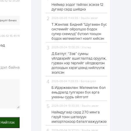
06-12 12:31:29
Неймар зодог тайлах эсэхээ 12
Н.Номтойбаяр:
дугаар сард шийднэ
Аймгуудад
тулгамдаж буй
асуудлуудыг долоо
2026-08-05 11:49:38 / Эдийн засаг
риулт бичих
хоног бүр Засгийн
Т.Жанлав: Бидний "Шугаман бус
газрын хуралдаанд...
системийг ойролцоо бодох
1 өдөр
0
0
супер схемүүд" бүтээл тооцон
-06-12 15:41:11
УИХ-ын дарга
бодох математикт нээлт хийсэн
С.Бямбацогт төрийг
ээд
төлөөлөн Сутай
2026-08-04 10:08:29 / Улстөр
хайрхны тэнгэрийг
тахих төрийн
Д.Батлут: “Зэв” сумны
тахилгад оролцлоо
үйлдвэрийг ашиглалтад оруулж,
1 өдөр
2
0
гурван нэр төрлийг үйлдвэрлэн
гдэл байна
дотоодын хэрэгцээнд нийлүүлж
“Хотын дарга сонсож
байна” 150150 тусгай
эхэлсэн
дугаарыг
наймдугаар сарын
2026-08-04 11:28:33 / Боловсрол
14-нөөс ажиллуулж
Б.Идэржавхлан: Математик бол
эхэлнэ
1 өдөр
0
0
амьдралд тулгарах бүх арга
ухааны суурь ойлголт
“Чингис хаан” олон
улсын нисэх буудал
2026-08-04 10:30:38 / Эдийн засаг
руу нийтийн тээврийн
автобус 24 цагаар
Наймдугаар сард 270 мянга
үйлчилж байна
гаруй тонн шатахуун
импортлохоор баталгаажуулжээ
Нийтлэх
1 өдөр
1
0
Нийслэлийн
2026-08-04 10:37:33 / Эдийн засаг