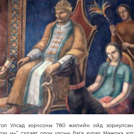
ол Улсад зорчсоны 780 жилийн ойд зориулсан
лэх нь” сэдэвт олон улсын бага хурал Мажонэ хот