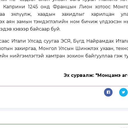
но Каприни 1245 онд Францын Лион хотоос Монг
аа эхлүүлж, хаадын захидлыг харилцан ула
ээх аян замын тэмдэглэлийн ном бичиж үлдээсэн н
эдэв хэвээр байсаар буй.
саас Итали Улсад суугаа ЭСЯ, Бүгд Найрамдах Ита
тын захиргаа, Монгол Улсын Шинжлэх ухаан, техн
ийн нийгэмлэгтэй хамтран зохион байгууллаа гэж т
Эх сурвалж: "Монцамэ аг