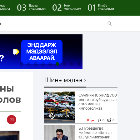
03
02
01
мар
Даваа
Ням
Бямба
6-08-04
2026-08-03
2026-08-02
2026-08-01
э
Шинэ мэдээ
оны
Сүүлийн 10 жилд 700
олов
мянга гаруй суудлын
авто машин
импортолжээ
8 цаг
0
0
Б.Пүрэвдагва:
Найман салбарын
103 үйлчилгээний