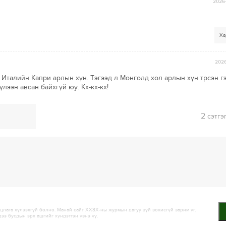
2026-
Ха
2026
ь Италийн Капри арлын хүн. Тэгээд л Монголд хол арлын хүн трсэн г
лээн авсан байхгүй юу. Кх-кх-кх!
2
сэтгэ
лага хүлээхгүй болно. Манай сайт ХХЗХ-ны журмын дагуу зүй зохисгүй зарим үг,
дээ бусдын эрх ашгийг хүндэтгэн үзнэ үү.