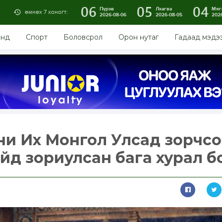
06
05
04
Пүрэв
Лхагва
Мяг
өмнөх 7 хоногт:
2026-08-06
2026-08-05
202
энд
Спорт
Боловсрол
Орон нутаг
Гадаад мэдэ
ни Их Монгол Улсад зорчс
йд зориулсан бага хурал б