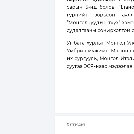
сарын 5-нд болов. Пла
гүрнийг зорьсон аялл
“Монголчуудын түүх” хэм
судалгааны сонирхолтой с
Уг бага хурлыг Монгол Ул
Умбриа мужийн Мажонэ хо
их сургууль, Монгол-Итал
суугаа ЭСЯ-наас мэдээлэв.
Сэтгэгдэл