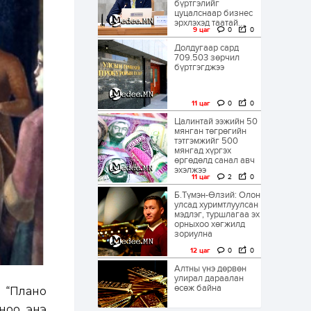
бүртгэлийг
цуцалснаар бизнес
эрхлэхэд таатай...
9 цаг
0
0
Долдугаар сард
709.503 зөрчил
бүртгэгджээ
11 цаг
0
0
Цалинтай ээжийн 50
мянган төгрөгийн
тэтгэмжийг 500
мянгад хүргэх
өргөдөлд санал авч
эхэлжээ
11 цаг
2
0
Б.Түмэн-Өлзий: Олон
улсад хуримтлуулсан
мэдлэг, туршлагаа эх
орныхоо хөгжилд
зориулна
12 цаг
0
0
Алтны үнэ дөрвөн
улирал дараалан
өсөж байна
 “Плано
ноо энэ