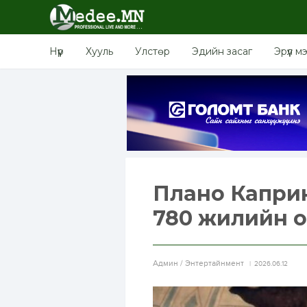
Нүүр
Хууль
Улстөр
Эдийн засаг
Эрүүл м
Плано Капри
780 жилийн о
Aдмин / Энтертайнмент
2026.06.12