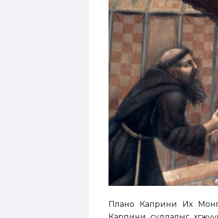
Плано Каприни Их Монг
Карпини судлалыг хөгжүү