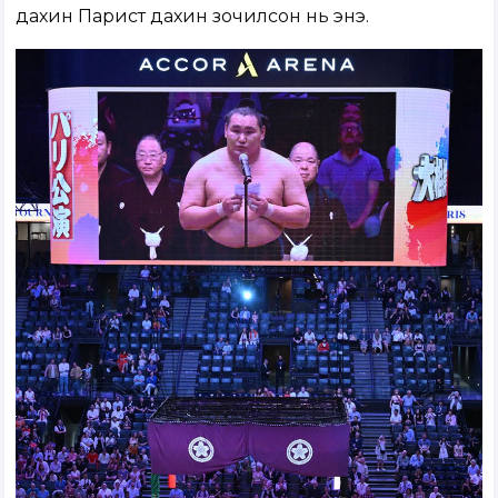
дахин Парист дахин зочилсон нь энэ.