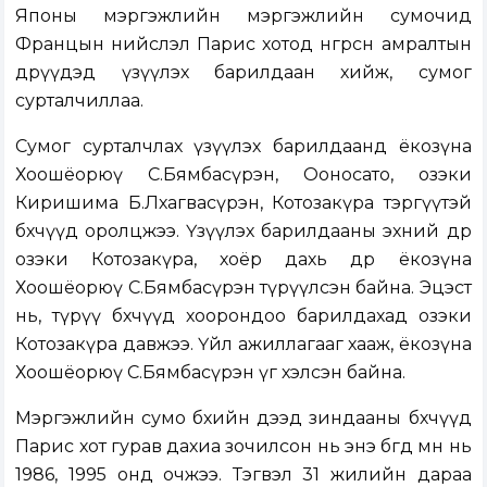
Японы мэргэжлийн мэргэжлийн сумочид
Францын нийслэл Парис хотод өнгөрсөн амралтын
өдрүүдэд үзүүлэх барилдаан хийж, сумог
сурталчиллаа.
Сумог сурталчлах үзүүлэх барилдаанд ёкозүна
Хоошёорюү С.Бямбасүрэн, Ооносато, озэки
Киришима Б.Лхагвасүрэн, Котозакүра тэргүүтэй
бөхчүүд оролцжээ. Үзүүлэх барилдааны эхний өдөр
озэки Котозакүра, хоёр дахь өдөр ёкозүна
Хоошёорюү С.Бямбасүрэн түрүүлсэн байна. Эцэст
нь, түрүү бөхчүүд хоорондоо барилдахад озэки
Котозакүра давжээ. Үйл ажиллагааг хааж, ёкозүна
Хоошёорюү С.Бямбасүрэн үг хэлсэн байна.
Мэргэжлийн сумо бөхийн дээд зиндааны бөхчүүд
Парис хот гурав дахиа зочилсон нь энэ бөгөөд өмнө нь
1986, 1995 онд очжээ. Тэгвэл 31 жилийн дараа