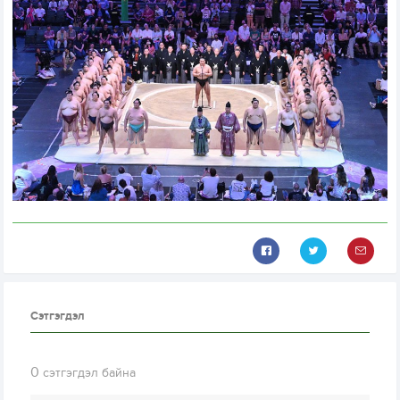
Сэтгэгдэл
0
сэтгэгдэл байна