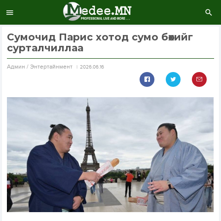
Сумочид Парис хотод сумо бөхийг
сурталчиллаа
Aдмин / Энтертайнмент
2026.06.16