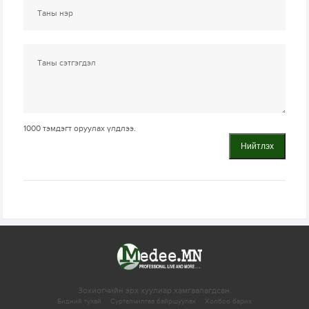
1000
тэмдэгт оруулах үлдлээ.
Нийтлэх
Зохиогчийн эрх хуулиар хамгаалагдсан.
Бидний тухай
Сурталчилгаа байршуулах
Холбоо барих