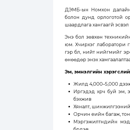
ДЭМБ-ын Номхон далайн 
болон дунд орлоготой о
шаардлага хангаагүй эсвэл
Энэ бол зөвхөн техникийн
юм. Хүчирхэг лаборатори 
гэр бүл, нийт нийгмийг э
өнөөдөр энэхүү хамгаалалта
Эм, эмнэлгийн хэрэгсли
Жилд 4,000–5,000 дээ
Иргэдэд хүрч буй эм,
бэхжив
Хяналт, шинжилгээний 
Орчин үеийн багаж, тон
Мэргэжилтнүүдийн мэд
бүрдэв