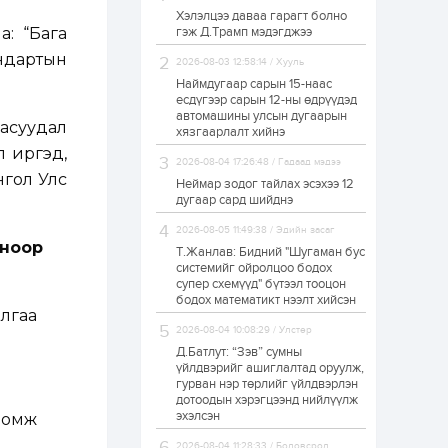
Хэлэлцээ даваа гарагт болно
ЗГ: Автобензин,
: “Бага
гэж Д.Трамп мэдэгджээ
дизель түлшний
онцгой албан
ндартын
татварыг тэглэлээ
2026-08-03 12:58:14 / Хууль
Наймдугаар сарын 15-наас
есдүгээр сарын 12-ны өдрүүдэд
1 өдөр
2
0
автомашины улсын дугаарын
 асуудал
З.Мэндсайхан:
хязгаарлалт хийнэ
Хүнсний нөөцийг
л иргэд,
бэлтгэх агуулах,
2026-08-04 17:26:48 / Гадаад мэдээ
зоорь бэлтгэх ААН-
нгол Улс
үүдэд хөнгөлөлттэй
Неймар зодог тайлах эсэхээ 12
зээл олгоно
дугаар сард шийднэ
1 өдөр
1
0
2026-08-05 11:49:38 / Эдийн засаг
Европ дахь
сноор
монголчуудын
Т.Жанлав: Бидний "Шугаман бус
соёлын наадам
системийг ойролцоо бодох
боллоо
супер схемүүд" бүтээл тооцон
бодох математикт нээлт хийсэн
лгаа
1 өдөр
2
0
2026-08-04 10:08:29 / Улстөр
Өнгөрсөн сард
Д.Батлут: “Зэв” сумны
1,439.2 кг үнэт
металл худалдан
үйлдвэрийг ашиглалтад оруулж,
авчээ
гурван нэр төрлийг үйлдвэрлэн
дотоодын хэрэгцээнд нийлүүлж
эхэлсэн
ломж
1 өдөр
0
0
Б.Найдалаа: Энэ
2026-08-04 11:28:33 / Боловсрол