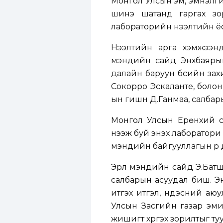
Монгол Улсын эм, эмнэлги
шинэ шатанд гаргах зо
лабораторийн нээлтийн ёсл
Нээлтийн арга хэмжээн
мэндийн сайд Энхбаярын
далайн баруун бүсийн зах
Сокорро Эскаланте, болон 
ын гишүүн Д.Ганмаа, салбар
Монгол Улсын Ерөнхий с
нээж буй энэхүү лаборатор
мэндийн байгууллагын үр д
Эрүүл мэндийн сайд Э.Батш
салбарын асуудал биш. Эн
итгэх итгэл, үндэсний аюу
Улсын Засгийн газар эми
жишигт хүргэх зорилтыг ту