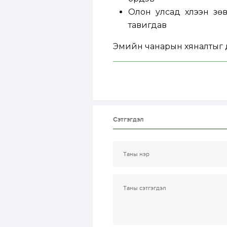
Олон улсад хүлээн зө
тавигдав
Эмийн чанарын хяналтыг д
Сэтгэгдэл