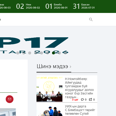
02
01
31
ваа
Ням
Бямба
Баасан
26-08-03
2026-08-02
2026-08-01
2026-07-31
э
Шинэ мэдээ
Н.Номтойбаяр:
Аймгуудад
тулгамдаж буй
асуудлуудыг долоо
хоног бүр Засгийн
газрын...
3 цаг
0
0
УИХ-ын дарга
С.Бямбацогт төрийг
төлөөлөн Сутай