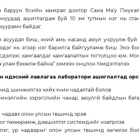
баруун бүсийн захирал доктор Саиа Ма’у Пиукала
рнуудад ашиглагдаж буй 10 эм тутмын нэг нь ста
 хуурамч байдаг.
 асуудал биш, хүний амь насанд аюул учруулж буй
гэдэг нь зүгээр нэг барилга байгууламж биш. Энэ бо
рсдэлээс хамгаалдаг хамгаалалтын тогтолцоо юм. Мо
а улам бэхжүүлж байна” хэмээн онцлон тэмдэглэлээ.
йн Үндэсний лавлагаа лаборатори ашиглалтад ор
жид шинжилгээ хийх хүчин чадалтай болов
 эмнэлгийн хэрэгслийн чанар, аюулгүй байдлын бата
чадавх олон улсын түвшинд хүрэв
ог төхөөрөмж, дэвшилтэт системүүдийг нэвтрүүлэв
лэг, ур чадварыг олон улсын түвшинд хөгжүүлэх бо