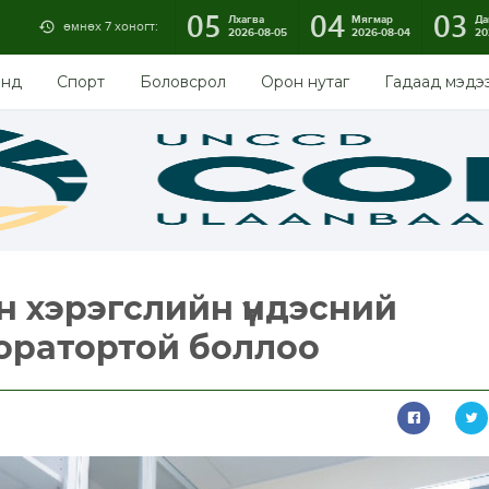
05
04
03
Лхагва
Мягмар
Да
өмнөх 7 хоногт:
2026-08-05
2026-08-04
20
энд
Спорт
Боловсрол
Орон нутаг
Гадаад мэдэ
н хэрэгслийн үндэсний
оратортой боллоо