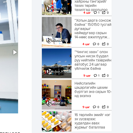
хайрхны тэнгэрийг
тахих төрийн
тахилгад оролцлоо
4 цаг
1
0
“Хотын дарга сонсож
байна” 150150 тусгай
дугаарыг
наймдугаар сарын
14-нөөс ажиллуулж...
4 цаг
0
0
“Чингис хаан” олон
улсын нисэх буудал
руу нийтийн тээврийн
автобус 24 цагаар
үйлчилж байна
9 цаг
1
0
Нийслэлийн
цэцэрлэгийн цахим
бүртгэл энэ сарын 10-
нд эхэлнэ
9 цаг
0
0
16 төрлийн эмийг нэг
эх үүсвэрээс
худалдан авах
журмыг баталлаа