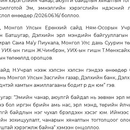
йн хэрэгслийн чанар, аюулгүй байдлын хяналтын то
рилготой Эм, эмнэлгийн хэрэгслийн үндэсний л
ол өнөөдөр /2026.06.16/ боллоо.
д Монгол Улсын Ерөнхий сайд Ням-Осорын Учрал
 Батшугар, Дэлхийн эрүүл мэндийн байгууллагын
ирал Саиа Ма’у Пиукала, Монгол Улс дахь Суурин т
УИХ-ын гишүүн Ж.Чинбүрэн, УИХ-ын гишүүн Т.Мөнхсайх
ын төлөөллүүд оролцов.
айд Н.Учрал нээж хэлсэн хэлсэн үгэндээ өнөөдөр
и нь Монгол Улсын Засгийн газар, Дэлхийн банк, Дэлхи
үнтэй хамтын ажиллагааны бодит үр дүн юм” гэв.
угар: “Эмийн чанар, аюулгүй байдал нь зөвхөн эрүүл
э бол иргэн бүрийн амь нас, эрүүл мэнд, төрийн үйл
лгүй байдлын нэг чухал бүрэлдэхүүн хэсэг юм. Иймээ
йн зохицуулалт, чанарын хяналтын тогтолцоог оло
уштай хэрэгжүүлж байна” хэмээн онцоллоо.