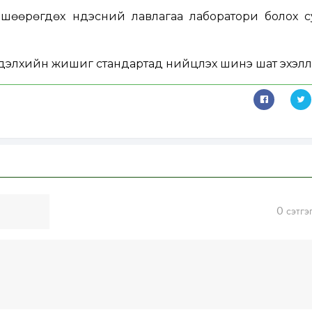
вшөөрөгдөх үндэсний лавлагаа лаборатори болох с
элхийн жишиг стандартад нийцүүлэх шинэ шат эхэлл
0
сэтгэ