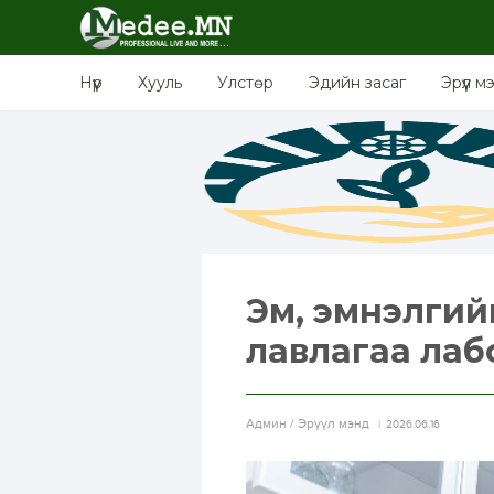
Нүүр
Хууль
Улстөр
Эдийн засаг
Эрүүл м
Эм, эмнэлгий
лавлагаа лаб
Aдмин / Эрүүл мэнд
2026.06.16