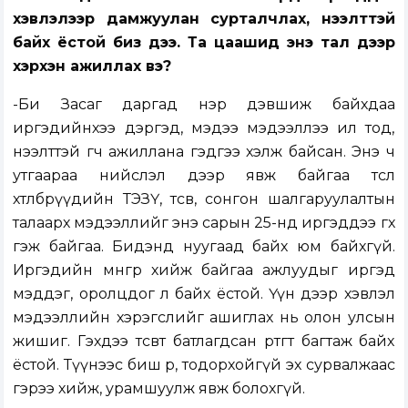
хэвлэлээр дамжуулан сурталчлах, нээлттэй
байх ёстой биз дээ. Та цаашид энэ тал дээр
хэрхэн ажиллах вэ?
-Би Засаг даргад нэр дэвшиж байхдаа
иргэдийнхээ дэргэд, мэдээ мэдээллээ ил тод,
нээлттэй өгч ажиллана гэдгээ хэлж байсан. Энэ ч
утгаараа нийслэл дээр явж байгаа төсөл
хөтөлбөрүүдийн ТЭЗҮ, төсөв, сонгон шалгаруулалтын
талаарх мэдээллийг энэ сарын 25-нд иргэддээ өгөх
гэж байгаа. Бидэнд нуугаад байх юм байхгүй.
Иргэдийн мөнгөөр хийж байгаа ажлуудыг иргэд
мэддэг, оролцдог л байх ёстой. Үүн дээр хэвлэл
мэдээллийн хэрэгслийг ашиглах нь олон улсын
жишиг. Гэхдээ төсөвт батлагдсан өртөгтөө багтаж байх
ёстой. Түүнээс биш өөр, тодорхойгүй эх сурвалжаас
гэрээ хийж, урамшуулж явж болохгүй.