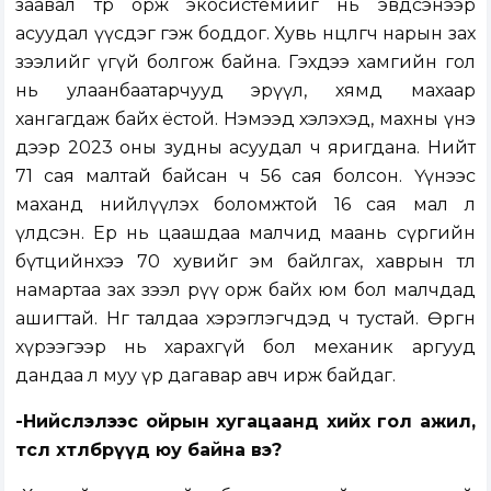
заавал төр орж экосистемийг нь эвдсэнээр
асуудал үүсдэг гэж боддог. Хувь нөөцлөгч нарын зах
зээлийг үгүй болгож байна. Гэхдээ хамгийн гол
нь улаанбаатарчууд эрүүл, хямд махаар
хангагдаж байх ёстой. Нэмээд хэлэхэд, махны үнэ
дээр 2023 оны зудны асуудал ч яригдана. Нийт
71 сая малтай байсан ч 56 сая болсон. Үүнээс
маханд нийлүүлэх боломжтой 16 сая мал л
үлдсэн. Ер нь цаашдаа малчид маань сүргийн
бүтцийнхээ 70 хувийг эм байлгах, хаврын төл
намартаа зах зээл рүү орж байх юм бол малчдад
ашигтай. Нөгөө талдаа хэрэглэгчдэд ч тустай. Өргөн
хүрээгээр нь харахгүй бол механик аргууд
дандаа л муу үр дагавар авч ирж байдаг.
-Нийслэлээс ойрын хугацаанд хийх гол ажил,
төсөл хөтөлбөрүүд юу байна вэ?