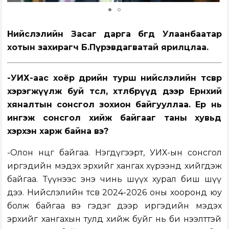
Нийслэлийн Засаг дарга бөгөөд Улаанбаатар
хотын захирагч Б.Пүрэвдагватай ярилцлаа.
-УИХ-аас хоёр өдрийн турш нийслэлийн төсвөөр
хэрэгжүүлж буй төсөл, хөтөлбөрүүд дээр Ерөнхий
хяналтын сонсгол зохион байгууллаа. Ер нь
ингэж сонсгол хийж байгааг таны хувьд
хэрхэн харж байна вэ?
-Олон өнцөг байгаа. Нэгдүгээрт, УИХ-ын сонсгол
иргэдийн мэдэх эрхийг хангах хүрээнд хийгдэж
байгаа. Түүнээс энэ чинь шүүх хурал биш шүү
дээ. Нийслэлийн төсөв 2024-2026 оны хооронд юу
болж байгаа вэ гэдэг дээр иргэдийн мэдэх
эрхийг хангахын тулд хийж буйг нь би нээлттэй