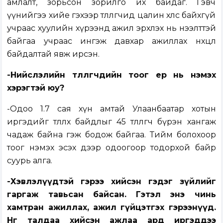
амлалт, зорьсон зорилго их байдаг. Гэвч
үүнийгээ хийе гэхээр төлөөлөгчид цалин хөлс байхгүй
учраас хуулийн хүрээнд ажил эрхлэх нь нээлттэй
байгаа учраас ингэж давхар ажиллах нөхцөл
байдалтай явж ирсэн.
-Нийслэлийн төлөөлөгчдийн тоог ер нь нэмэх
хэрэгтэй юу?
-Одоо 1.7 сая хүн амтай Улаанбаатар хотын
иргэдийг төлөөлөх байдлыг 45 төлөөлөгч бүрэн хангаж
чадаж байна гэж бодож байгаа. Тийм болохоор
тоог нэмэх эсэх дээр одоогоор тодорхой байр
суурь алга.
-Хэвлэлүүдтэй гэрээ хийсэн гэдэг зүйлийг
гаргаж тавьсан байсан. Гэтэл энэ чинь
хамтран ажиллах, ажил гүйцэтгэх гэрээнүүд.
Нөгөө талдаа хийсэн ажлаа ард иргэддээ