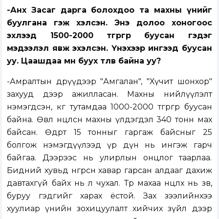
-Анх Засаг дарга болохдоо та махны үнийг
буулгана гэж хэлсэн. Энэ долоо хоногоос
эхлээд 1500-2000 төгрөгөөр буусан гэдэг
мэдээлэл явж эхэлсэн. Үнэхээр ингээд буусан
уу. Цаашдаа мөн буух төлөв байна уу?
-Амралтын өдрүүдээр "Амгалан", "Хүчит шонхор"
захууд дээр ажилласан. Махны нийлүүлэлт
нэмэгдсэн, кг тутамдаа 1000-2000 төгрөгөөр буусан
байна. Өвөл нөөцөлсөн махны үлдэгдэл 340 тонн мах
байсан. Өдөрт 15 тонныг гаргаж байсныг 25
болгож нэмэгдүүлээд үр дүн нь ингэж гарч
байгаа. Дээрээс нь улирлын онцлог таарлаа.
Бидний хувьд өнгөрсөн хавар гарсан алдааг дахиж
давтахгүй байх нь л чухал. Төр махаа нөөцлөх нь зөв,
буруу гэдгийг харах ёстой. Зах зээлийнхээ
хуулиар үнийн зохицуулалт хийчих зүйл дээр