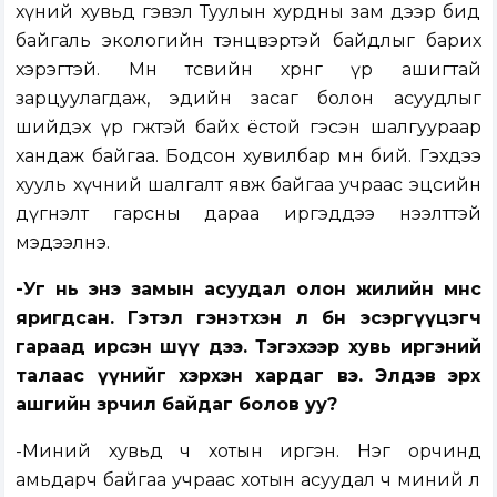
хүний хувьд гэвэл Туулын хурдны зам дээр бид
байгаль экологийн тэнцвэртэй байдлыг барих
хэрэгтэй. Мөн төсвийн хөрөнгө үр ашигтай
зарцуулагдаж, эдийн засаг болон асуудлыг
шийдэх үр өгөөжтэй байх ёстой гэсэн шалгуураар
хандаж байгаа. Бодсон хувилбар мөн бий. Гэхдээ
хууль хүчний шалгалт явж байгаа учраас эцсийн
дүгнэлт гарсны дараа иргэддээ нээлттэй
мэдээлнэ.
-Уг нь энэ замын асуудал олон жилийн өмнөөс
яригдсан. Гэтэл гэнэтхэн л бөөн эсэргүүцэгч
гараад ирсэн шүү дээ. Тэгэхээр хувь иргэний
талаас үүнийг хэрхэн хардаг вэ. Элдэв эрх
ашгийн зөрчил байдаг болов уу?
-Миний хувьд ч хотын иргэн. Нэг орчинд
амьдарч байгаа учраас хотын асуудал ч миний л