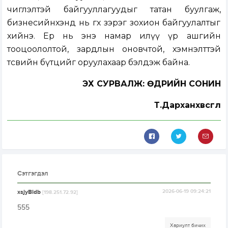
чиглэлтэй байгууллагуудыг татан буулгаж,
бизнесийнхэнд нь өгөх зэрэг зохион байгуулалтыг
хийнэ. Ер нь энэ намар илүү үр ашгийн
тооцоололтой, зардлын оновчтой, хэмнэлттэй
төсвийн бүтцийг оруулахаар бэлдэж байна.
ЭХ СУРВАЛЖ: ӨДРИЙН СОНИН
Т.Дарханхөвсгөл
Сэтгэгдэл
xsjyBldb
2026-06-19 09:24:21
[198.251.72.92]
555
Хариулт бичих