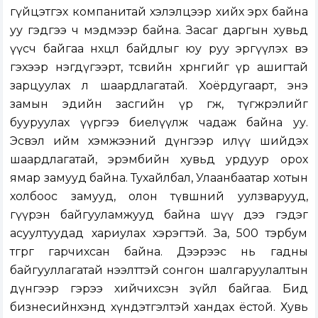
гүйцэтгэх компанитай хэлэлцээр хийх эрх байна
уу гэдгээ ч мэдмээр байна. Засаг даргын хувьд
үүсч байгаа нөхцөл байдлыг юу руу эргүүлэх вэ
гэхээр нэгдүгээрт, төсвийн хөрөнгийг үр ашигтай
зарцуулах л шаардлагатай. Хоёрдугаарт, энэ
замын эдийн засгийн үр өгөөж, түгжрэлийг
бууруулах үүргээ биелүүлж чадаж байна уу.
Эсвэл ийм хэмжээний дүнгээр илүү шийдэх
шаардлагатай, эрэмбийн хувьд урдуур орох
ямар замууд байна. Тухайлбал, Улаанбаатар хотын
холбоос замууд, олон түвшний уулзварууд,
гүүрэн байгууламжууд байна шүү дээ гэдэг
асуултуудад хариулах хэрэгтэй. За, 500 тэрбум
төгрөг гарчихсан байна. Дээрээс нь гадны
байгууллагатай нээлттэй сонгон шалгаруулалтын
дүнгээр гэрээ хийчихсэн зүйл байгаа. Бид
бизнесийнхэнд хүндэтгэлтэй хандах ёстой. Хувь