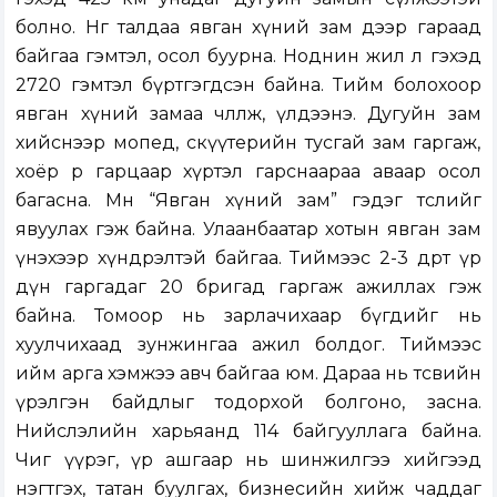
болно. Нөгөө талдаа явган хүний зам дээр гараад
байгаа гэмтэл, осол буурна. Ноднин жил л гэхэд
2720 гэмтэл бүртгэгдсэн байна. Тийм болохоор
явган хүний замаа чөлөөлж, үлдээнэ. Дугуйн зам
хийснээр мопед, скүүтерийн тусгай зам гаргаж,
хоёр өөр гарцаар хүртэл гарснаараа аваар осол
багасна. Мөн “Явган хүний зам” гэдэг төслийг
явуулах гэж байна. Улаанбаатар хотын явган зам
үнэхээр хүндрэлтэй байгаа. Тиймээс 2-3 өдөрт үр
дүн гаргадаг 20 бригад гаргаж ажиллах гэж
байна. Томоор нь зарлачихаар бүгдийг нь
хуулчихаад зунжингаа ажил болдог. Тиймээс
ийм арга хэмжээ авч байгаа юм. Дараа нь төсвийн
үрэлгэн байдлыг тодорхой болгоно, засна.
Нийслэлийн харьяанд 114 байгууллага байна.
Чиг үүрэг, үр ашгаар нь шинжилгээ хийгээд
нэгтгэх, татан буулгах, бизнесийн хийж чаддаг