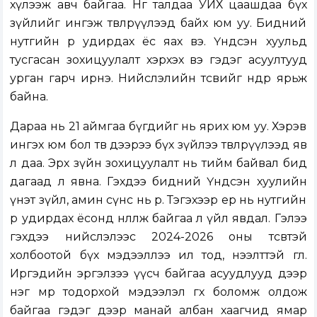
хүлээж авч байгаа. Нөгөө талдаа УИХ цаашдаа бүх
зүйлийг ингэж төвлөрүүлээд байх юм уу. Бидний
нутгийн өөрөө удирдах ёс яах вэ. Үндсэн хуульд
тусгасан зохицуулалт хэрхэх вэ гэдэг асуултууд
урган гарч ирнэ. Нийслэлийн төсвийг өнөөдөр ярьж
байна.
Дараа нь 21 аймгаа бүгдийг нь ярих юм уу. Хэрэв
ингэх юм бол төв дээрээ бүх зүйлээ төвлөрүүлээд яв
л даа. Эрх зүйн зохицуулалт нь тийм байвал бид
дагаад л явна. Гэхдээ бидний Үндсэн хуулийн
үнэт зүйл, амин сүнс нь өөр. Тэгэхээр ер нь нутгийн
өөрөө удирдах ёсонд нөлөөлж байгаа л үйл явдал. Гэлээ
гэхдээ нийслэлээс 2024-2026 оны төсөвтэй
холбоотой бүх мэдээллээ ил тод, нээлттэй өглөө.
Иргэдийн эргэлзээ үүсч байгаа асуудлууд дээр
нэг мөр тодорхой мэдээлэл өгөх боломж олдож
байгаа гэдэг дээр манай албан хаагчид ямар