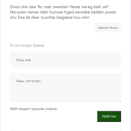
Ovoo she dee Ter mah neetsleh Yamar hereg baih ve?
Heruuliin nemer Ideh hunsee Irged eersdee beldeh yostoi
shu Ene tal deer tuushtai baigaarai huu mini
Хариулт бичих
9
сэтгэгдэл байна
1000
тэмдэгт оруулах үлдлээ.
Нийтлэх