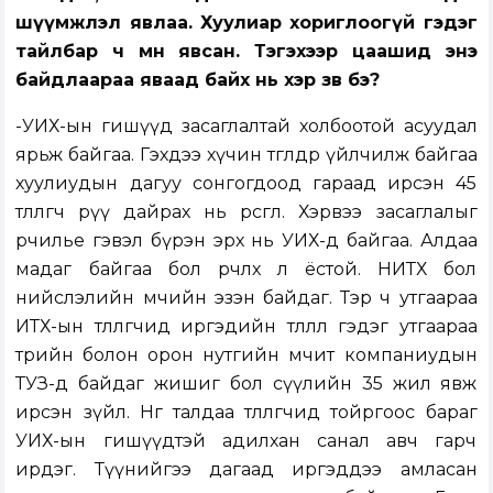
шүүмжлэл явлаа. Хуулиар хориглоогүй гэдэг
тайлбар ч мөн явсан. Тэгэхээр цаашид энэ
байдлаараа яваад байх нь хэр зөв бэ?
-УИХ-ын гишүүд засаглалтай холбоотой асуудал
ярьж байгаа. Гэхдээ хүчин төгөлдөр үйлчилж байгаа
хуулиудын дагуу сонгогдоод гараад ирсэн 45
төлөөлөгч рүү дайрах нь өрөөсгөл. Хэрвээ засаглалыг
өөрчилье гэвэл бүрэн эрх нь УИХ-д байгаа. Алдаа
мадаг байгаа бол өөрчлөх л ёстой. НИТХ бол
нийслэлийн өмчийн эзэн байдаг. Тэр ч утгаараа
ИТХ-ын төлөөлөгчид иргэдийн төлөөлөл гэдэг утгаараа
төрийн болон орон нутгийн өмчит компаниудын
ТУЗ-д байдаг жишиг бол сүүлийн 35 жил явж
ирсэн зүйл. Нөгөө талдаа төлөөлөгчид тойргоос бараг
УИХ-ын гишүүдтэй адилхан санал авч гарч
ирдэг. Түүнийгээ дагаад иргэддээ амласан