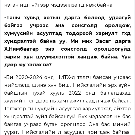
нэгэн өнцөггүйгээр мэдээллээ өгөөд явж байна.
-Таны хувьд хотын дарга болоод удаагүй
байгаа учраас энэ сонсголд оролцож,
хүмүүсийн асуултад тодорхой хариулт өгөхөд
хүндрэлтэй байна уу. Мөн өмнөх Засаг дарга
Х.Нямбаатар энэ сонсголд оролцоогүйд
зарим хүн шүүмжлэлтэй хандаж байна. Үүн
дээр юу хэлэх вэ?
-Би 2020-2024 онд НИТХ-д төлөөлөгч байсан учраас
нийслэлд шинэ хүн биш. Нийслэлийн эрх зүйн
байдлын тухай хууль 2022 онд батлагдахад
хуулийн төсөл дээр нь хамт ажиллаад л явж байсан.
Тэгэхээр гишүүдийн асуултад хариулахад айхтар
хүндрэлтэй зүйл байсангүй. Бүх мэдээлэл нь бас
байгаа учраас бүтэн оролцлоо. Энэ бас миний
үүрэг. Нийслэлийн л асуудал яригдаж байгаа.