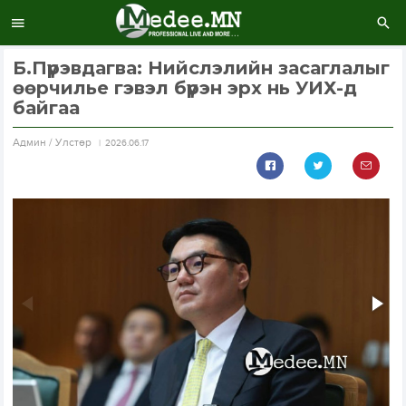
Б.Пүрэвдагва: Нийслэлийн засаглалыг
өөрчилье гэвэл бүрэн эрх нь УИХ-д
байгаа
Aдмин / Улстөр
2026.06.17