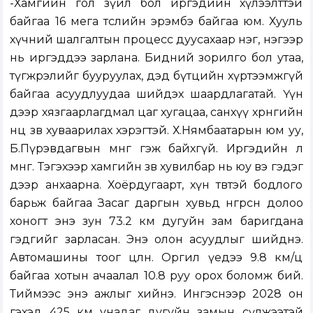
-Хамгийн гол зүйл бол иргэдийн хүлээлттэй
байгаа 16 мега төслийн эрэмбэ байгаа юм. Хууль
хүчний шалгалтын процесс дуусахаар нэг, нэгээр
нь иргэддээ зарлана. Бидний зорилго бол утаа,
түгжрэлийг бууруулах, дэд бүтцийн хүртээмжгүй
байгаа асуудлуудаа шийдэх шаардлагатай. Үүн
дээр хязгаарлагдмал цаг хугацаа, санхүү хөрөнгийн
нөөцөө зөв хуваарилах хэрэгтэй. Х.Нямбаатарын юм уу,
Б.Пүрэвдагвын мөнгө гэж байхгүй. Иргэдийн л
мөнгө. Тэгэхээр хамгийн зөв хувилбар нь юу вэ гэдэг
дээр анхаарна. Хоёрдугаарт, хүн төвтэй бодлого
барьж байгаа Засаг даргын хувьд өнгөрсөн долоо
хоногт энэ зун 73.2 км дугуйн зам баригдана
гэдгийг зарласан. Энэ олон асуудлыг шийднэ.
Автомашины тоог цөөлнө. Оргил үедээ 9.8 км/ц
байгаа хотын ачаалал 10.8 руу орох боломж бий.
Тиймээс энэ ажлыг хийнэ. Ингэснээр 2028 он
гэхэд 425 км унадаг дугуйн замын сүлжээтэй