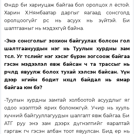
Өнөөдөр би хариуцаж байгаа бол оролцох л ёстой.
Харин Х.Нямбаатар даргыг яагаад сонсголд
оролцоогүйг өөрөөс нь асуух нь зүйтэй. Би
шалтгааныг нь мэдэхгүй байна.
-Энэ сонсголыг зохион байгуулах болсон гол
шалтгаануудын нэг нь Туулын хурдны зам
төсөл. Уг төслийг нэг хэсэг бүрэн зогсоож байгаа
гэсэн мэдээлэл явж байсан ч та трассыг нь
өөрчлөөд явуулж болох тухай хэлсэн байсан. Үүн
дээр өнөөгийн бодит нөхцөл байдал нь ямар
байгаа юм бэ?
-Туулын хурдны замтай холбоотой асуудлыг яг
одоо нээлттэй ярих боломжгүй. Учир нь хууль
хүчний байгууллагуудын шалгалт явж байгаа. Би
АТГ руу энэ зам дээрх дүгнэлтийг яаралтай
гаргаж өгөөч гэсэн албан тоот явуулсан. Бид ер нь