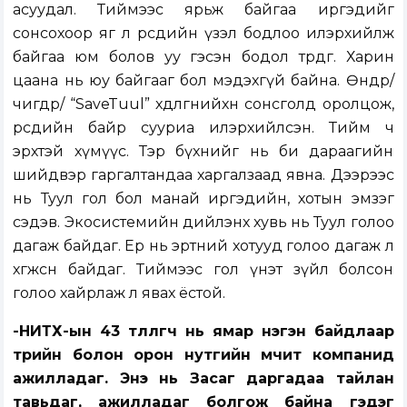
асуудал. Тиймээс ярьж байгаа иргэдийг
сонсохоор яг л өөрсдийн үзэл бодлоо илэрхийлж
байгаа юм болов уу гэсэн бодол төрдөг. Харин
цаана нь юу байгааг бол мэдэхгүй байна. Өнөөдөр/
өчигдөр/ “SaveTuul” хөдөлгөөнийхөн сонсголд оролцож,
өөрсдийн байр сууриа илэрхийлсэн. Тийм ч
эрхтэй хүмүүс. Тэр бүхнийг нь би дараагийн
шийдвэр гаргалтандаа харгалзаад явна. Дээрээс
нь Туул гол бол манай иргэдийн, хотын эмзэг
сэдэв. Экосистемийн дийлэнх хувь нь Туул голоо
дагаж байдаг. Ер нь эртний хотууд голоо дагаж л
хөгжсөн байдаг. Тиймээс гол үнэт зүйл болсон
голоо хайрлаж л явах ёстой.
-НИТХ-ын 43 төлөөлөгч нь ямар нэгэн байдлаар
төрийн болон орон нутгийн өмчит компанид
ажилладаг. Энэ нь Засаг даргадаа тайлан
тавьдаг, ажилладаг болгож байна гэдэг