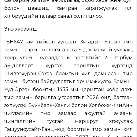
салбарын хамтын ажиллагаа, одоо хэрэгжиж буй
болон цаашид хамтран хэрэгжүүлэх төсөл
хөтөлбөрүүдийн талаар санал солилцлоо.
Энэ хүрээнд:
-БНХАУ-тай хийсэн уулзалт: Хятадын Улсын төмөр
замын газрын орлогч дарга Ү Дэжиньтэй уулзаж,
хоёр улсын худалдааны эргэлтийг 20 тэрбум
ам.долларт хүргэх зорилтын хүрээнд
Шивээхүрэн-Сэхээ боомтын хил дамнасан төмөр
замын бүтээн байгуулалтыг эрчимжүүлэх, Замын-
Үүд-Эрээн боомтын 1435 мм царигтай хоёр дахь
төмөр замын барилга угсралтыг 2026 онд багтаан
эхлүүлэх, Зүүнбаян-Ханги болон Холбожи-ЖиАнь
чиглэлийн төмөр замаар аюултай ачааны
чингэлгийн тусгай маршрут хөгжүүлэх,
Гашуунсухайт-Ганцмод боомтын төмөр замын хил