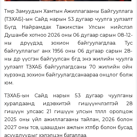
Төмөр Замуудын Хамтын Ажиллагааны Байгууллага
(ТЗХАБ)-ын Сайд нарын 53 дугаар чуулга уулзалт
Бүгд Найрамдах Тажикстан Улсын нийслэл
Душанбе хотноо 2026 оны 06 дугаар сарын 08-12-
ны өдрүүдэд зохион байгуулагдлаа. Тус
байгууллагыг анх 1956 оны 06 дугаар сарын 28-
ны өдөр үүсгэн байгуулсан бөгөөд энэ жилийн чуулга
уулзалт ТЗХАБ байгуулагдсаны 70 жилийн ойн
хүрээнд зохион байгуулагдсанаараа онцлог болж
юм.
ТЗХАБ-ын Сайд нарын 53 дугаар чуулганы
хуралдаанд идэвхитэй гишүүнчлэлтэй 28
гишүүн улсаас 21 гишүүн улсын төлөөлөл оролцож
2025 оны үйл ажиллагааны тайлан, 2026 болон
2027 оны төсөв, цаашдын ажлын хөтөлбөр болон бусад
асуудлуудыг хэлэлцэн баталлаа.