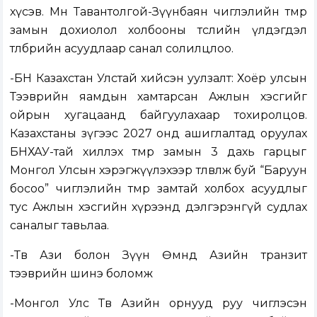
хүсэв. Мөн Тавантолгой-Зүүнбаян чиглэлийн төмөр
замын дохиолол холбооны төслийн үлдэгдэл
төлбөрийн асуудлаар санал солилцлоо.
-БН Казахстан Улстай хийсэн уулзалт: Хоёр улсын
Тээврийн яамдын хамтарсан Ажлын хэсгийг
ойрын хугацаанд байгуулахаар тохиролцов.
Казахстаны зүгээс 2027 онд ашиглалтад оруулах
БНХАУ-тай хиллэх төмөр замын 3 дахь гарцыг
Монгол Улсын хэрэгжүүлэхээр төлөвлөж буй “Баруун
босоо” чиглэлийн төмөр замтай холбох асуудлыг
тус Ажлын хэсгийн хүрээнд дэлгэрэнгүй судлах
саналыг тавьлаа.
-Төв Ази болон Зүүн Өмнөд Азийн транзит
тээврийн шинэ боломж
-Монгол Улс Төв Азийн орнууд руу чиглэсэн