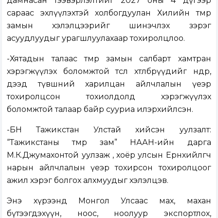
дамнасан тээвэрлэлтийг 2027 оны 4 дүгээр
сараас эхлүүлэхтэй холбогдуулан Хилийн төмөр
замын хэлэлцээрийг шинэчлэх зэрэг
асуудлуудыг урагшлуулахаар тохиролцлоо.
-Хятадын талаас төмөр замын салбарт хамтран
хэрэгжүүлэх боломжтой төсөл хөтөлбөрүүдийг өндөр,
дээд түвшний харилцан айлчлалын үеэр
тохиролцсон тохиолдолд хэрэгжүүлэх
боломжтой талаар байр сууриа илэрхийлсэн.
-БН Тажикстан Улстай хийсэн уулзалт:
“Тажикстаны төмөр зам” НААН-ийн дарга
М.К.Джумахонтой уулзаж , хоёр улсын Ерөнхийлөгч
нарын айлчлалын үеэр тохирсон тохиролцоог
ажил хэрэг болгох алхмуудыг хэлэлцэв.
Энэ хүрээнд Монгол Улсаас мах, махан
бүтээгдэхүүн, ноос, ноолуур экспортлох,