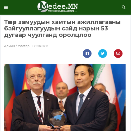
Төмөр замуудын хамтын ажиллагааны
байгууллагуудын сайд нарын 53
дугаар чуулганд оролцлоо
Aдмин / Улстөр
2026.06.17