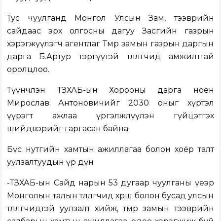
Тус чуулганд Монгол Улсын Зам, тээврийн
сайдаас эрх олгосны дагуу Засгийн газрын
хэрэгжүүлэгч агентлаг Төмөр замын газрын даргын
дарга Б.Артур тэргүүтэй төлөөлөгчид амжилттай
оролцлоо.
Түүнчлэн ТЗХАБ-ын Хорооны дарга ноён
Мирослав Антоновичийг 2030 оныг хүртэл
үүрэгт ажлаа үргэлжлүүлэн гүйцэтгэх
шийдвэрийг гаргасан байна.
Бүс нутгийн хамтын ажиллагаа болон хоёр талт
уулзалтуудын үр дүн
-ТЗХАБ-ын Сайд нарын 53 дугаар чуулганы үеэр
Монголын талын төлөөлөгчид хөрш болон бусад улсын
төлөөлөгчидтэй уулзалт хийж, төмөр замын тээврийн