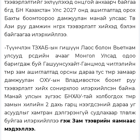
тээвэрлэлтийг эхлүүлэхэд онцгой анхаарч байгаа
бөгөөд БН Казахстан Улс 2027 онд ашиглалтад орох
Бахты боомтоороо дамжуулан манай улсаас Төв
Ази руу дамжин өнгөрөх тээвэрлэлт хийхэд бэлэн
байгаагаа илэрхийллээ.
-Түүнчлэн ТЗХАБ-ын гишүүн Лаос болон Вьетнам
улсууд өөрсдийн ачааг Монгол Улсад одоо
баригдаж буй Гашуунсухайт-Ганцмод чиглэлийн
төмөр зам ашиглалтад орсны дараа тус төмөр замаар
дамжуулан ОХУ-ын Владивосток боомт руу
тээвэрлэлт хийх сонирхлоо илэрхийлсэн байна.
Манай улсын зүгээс БНХАУ-тай холбогдох төмөр
замын хилийн 2 дахь гарц нээгдсэний дараа уг
асуудлыг хамтран дэлгэрэнгүй судлахаар төлөвлөж
буйгаа илэрхийллээ
гэж Зам тээврийн яамнаас
мэдээллээ.