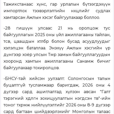
Тажикстанаас хүнс, гар урлалын бүтээгдэхүүн
импортлох тээвэрлэлтийн нөхцөлийг судлах
хамтарсан Ажлын хэсэг байгуулахаар боллоо.
-28 гишүүн улсаас 21 нь оролцож тус
байгууллагын 2025 оны үйл ажиллагааны тайлан,
төсөв, цаашдын хөтөлбөр болон бусад асуудлуудыг
хэлэлцэн баталлаа. Энэхүү Ажлын хэсгийн үр
дүнгээр хоёр улсын Төмөр замын байгууллагуудын
хооронд хамтын ажиллагааны Санамж бичиг
байгуулахаар тохиролцов.
-БНСУ-тай хийсэн уулзалт: Солонгосын талын
буцалтгүй тусламжаар баригдаж, 2026 оны 4
дүгээр сард ашиглалтад хүлээн авсан "Галт
тэрэгний хөдөлгөөн зохицуулалтын нэгдсэн төв"-ийн
тоног төхөөрөмж нийлүүлэлтийг 2026 оны 8-9 дүгээр
сард багтаан шийдвэрлэхийг Монголын талаас