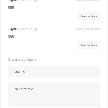
xsjyBldb
2026-06-19 08:03:40
[198.251.72.92]
555
Хариулт бичих
xsjyBldb
2026-06-19 08:03:39
[198.251.72.92]
555
Хариулт бичих
8
сэтгэгдэл байна