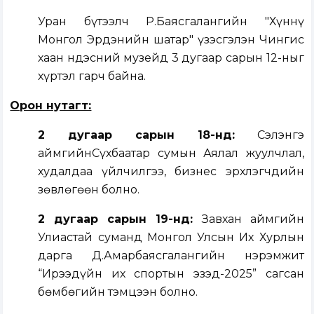
Уран бүтээлч Р.Баясгалангийн "Хүннү
Монгол Эрдэнийн шатар" үзэсгэлэн Чингис
хаан Үндэсний музейд 3 дугаар сарын 12-ныг
хүртэл гарч байна.
Орон нутагт:
2 дугаар сарын 18-н
д:
Сэлэнгэ
аймгийнСүхбаатар сумын Аялал жуулчлал,
худалдаа үйлчилгээ, бизнес эрхлэгчдийн
зөвлөгөөн болно.
2 дугаар сарын 19-нд:
Завхан аймгийн
Улиастай суманд Монгол Улсын Их Хурлын
дарга Д.Амарбаясгалангийн нэрэмжит
“Ирээдүйн их спортын эзэд-2025” сагсан
бөмбөгийн тэмцээн болно.