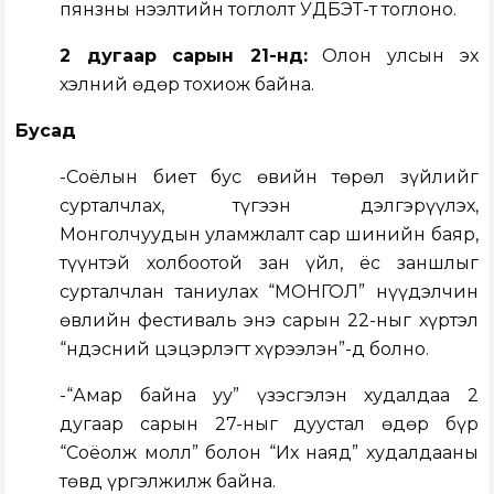
пянзны нээлтийн тоглолт УДБЭТ-т тоглоно.
2 дугаар сарын 21-нд:
Олон улсын эх
хэлний өдөр тохиож байна.
Бусад
-Соёлын биет бус өвийн төрөл зүйлийг
сурталчлах, түгээн дэлгэрүүлэх,
Монголчуудын уламжлалт сар шинийн баяр,
түүнтэй холбоотой зан үйл, ёс заншлыг
сурталчлан таниулах “МОНГОЛ” нүүдэлчин
өвлийн фестиваль энэ сарын 22-ныг хүртэл
“Үндэсний цэцэрлэгт хүрээлэн”-д болно.
-“Амар байна уу” үзэсгэлэн худалдаа 2
дугаар сарын 27-ныг дуустал өдөр бүр
“Соёолж молл” болон “Их наяд” худалдааны
төвд үргэлжилж байна.