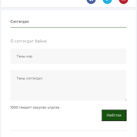
Сэтгэгдэл
0
сэтгэгдэл байна
1000
тэмдэгт оруулах үлдлээ.
Нийтлэх