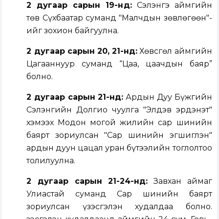
2 д
угаа
р сарын 19-н
д:
Сэлэнгэ аймгийн
төв Сүхбаатар суманд "Малчдын зөвлөгөөн"-
ийг зохион байгуулна.
2 дугаар сарын 20, 21-нд:
Хөвсгөл аймгийн
Цагааннуур суманд “Цаа, цаачдын баяр”
болно.
2 дугаар сарын 21-нд:
Ардын Дуу Бүжгийн
Сэлэнгийн Долгио чуулга "Элдэв эрдэнэт"
хэмээх Модон могой жилийн сар шинийн
баярт зориулсан "Сар шинийн эгшиглэн"
ардын дуун цацал уран бүтээлийн тоглолтоо
толилуулна.
2 дугаар сарын 21-24-нд:
Завхан аймаг
Улиастай суманд Сар шинийн баярт
зориулсан үзэсгэлэн худалдаа болно.