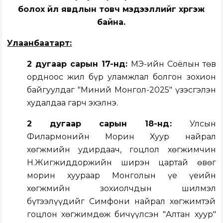
болох үйл явдлын товч мэдээллийг хүргэж
байна.
Улаанбаатарт:
2
дугаар сарын 17-нд:
МҮЭ-ийн Соёлын төв
ордноос жил бүр уламжлал болгон зохион
байгуулдаг "Миний Монгол-2025" үзэсгэлэн
худалдаа гарч эхэлнэ.
2 дугаар сарын 18-нд
:
Улсын
Филармонийн Морин Хуур найрал
хөгжмийн удирдаач, гоцлол хөгжимчин
Н.Жигжиддоржийн ширэн цартай өвөг
морин хуураар Монголын үе үеийн
хөгжмийн зохиолчдын шилмэл
бүтээлүүдийг Симфони найрал хөгжимтэй
гоцлон хөгжимдөж бичүүлсэн "Алтан хуур"