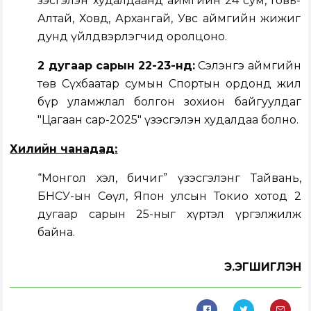
Үзэсгэлэн худалдаанд аймгийн 24 сум, Говь-
Алтай, Ховд, Архангай, Увс аймгийн жижиг
дунд үйлдвэрлэгчид оролцоно.
2 дугаар сарын 22-23-нд:
Сэлэнгэ аймгийн
төв Сүхбаатар сумын Спортын ордонд жил
бүр уламжлал болгон зохион байгуулдаг
"Цагаан сар-2025" үзэсгэлэн худалдаа болно.
Хилийн чанадад:
“Монгол хэл, бичиг” үзэсгэлэнг Тайвань,
БНСУ-ын Сөүл, Япон улсын Токио хотод 2
дугаар сарын 25-ныг хүртэл үргэлжилж
байна.
Э.ЭГШИГЛЭН