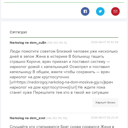
Сэтгэгдэл
Narkolog na dom_cuEn
2026-08-07 10:42:58
[146.103.116.11]
Люди помогите советом Близкий человек уже несколько
дней в запое Жена в истерике В больницу тащить
страшно Короче, врач приехал и поставил систему —
нарколог домой с капельницей Осмотрел и поставил
капельницу В общем, жмите чтобы сохранить — врач
нарколог на дом круглосуточно
[url=https://nedorogoj.narkolog-na-dom-moskva-gjy.ru]врач
нарколог на дом круглосуточно[/url] Не ждите пока
станет хуже Перешлите тем кто в такой же ситуации
Хариулт бичих
Narkolog na dom_zvot
2026-08-07 06:23:41
[146.103.115.115]
Слушайте кто сталкивался Брат снова сорвался Жена в