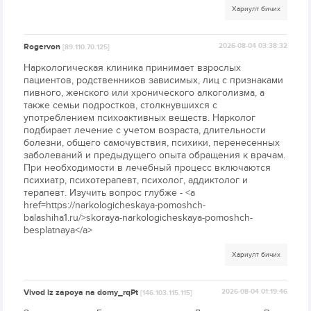
Хариулт бичих
Rogervon
2026-08-04 03:38:32
[89.110.70.125]
Наркологическая клиника принимает взрослых
пациентов, родственников зависимых, лиц с признаками
пивного, женского или хронического алкоголизма, а
также семьи подростков, столкнувшихся с
употреблением психоактивных веществ. Нарколог
подбирает лечение с учетом возраста, длительности
болезни, общего самочувствия, психики, перенесенных
заболеваний и предыдущего опыта обращения к врачам.
При необходимости в лечебный процесс включаются
психиатр, психотерапевт, психолог, аддиктолог и
терапевт. Изучить вопрос глубже - <a
href=https://narkologicheskaya-pomoshch-
balashiha1.ru/>skoraya-narkologicheskaya-pomoshch-
besplatnaya</a>
Хариулт бичих
Vivod iz zapoya na domy_rqPt
2026-08-04 01:19:46
[146.103.115.115]