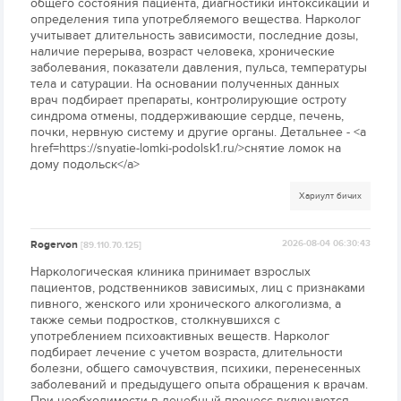
общего состояния пациента, диагностики интоксикации и
определения типа употребляемого вещества. Нарколог
учитывает длительность зависимости, последние дозы,
наличие перерыва, возраст человека, хронические
заболевания, показатели давления, пульса, температуры
тела и сатурации. На основании полученных данных
врач подбирает препараты, контролирующие остроту
синдрома отмены, поддерживающие сердце, печень,
почки, нервную систему и другие органы. Детальнее - <a
href=https://snyatie-lomki-podolsk1.ru/>снятие ломок на
дому подольск</a>
Хариулт бичих
Rogervon
2026-08-04 06:30:43
[89.110.70.125]
Наркологическая клиника принимает взрослых
пациентов, родственников зависимых, лиц с признаками
пивного, женского или хронического алкоголизма, а
также семьи подростков, столкнувшихся с
употреблением психоактивных веществ. Нарколог
подбирает лечение с учетом возраста, длительности
болезни, общего самочувствия, психики, перенесенных
заболеваний и предыдущего опыта обращения к врачам.
При необходимости в лечебный процесс включаются