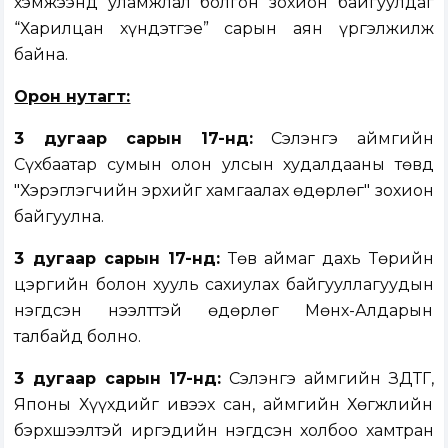
хэмжээнд уламжлал болгон зохион байгуулдаг
“Харилцан хүндэтгэе” сарын аян үргэлжилж
байна.
Орон нутагт:
3 дугаар сарын 1
7-нд:
Сэлэнгэ аймгийн
Сүхбаатар сумын олон улсын худалдааны төвд
"Хэрэглэгчийн эрхийг хамгаалах өдөрлөг" зохион
байгуулна.
3 дугаар сарын 17-нд:
Төв аймаг дахь Төрийн
цэргийн болон хууль сахиулах байгууллагуудын
нэгдсэн нээлттэй өдөрлөг Мөнх-Алдарын
талбайд болно.
3 дугаар сарын 17-нд:
Сэлэнгэ аймгийн ЗДТГ,
Японы Хүүхдийг ивээх сан, аймгийн Хөгжлийн
бэрхшээлтэй иргэдийн нэгдсэн холбоо хамтран