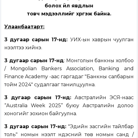
болох үйл явдлын
товч мэдээллийг хүргэж байна.
Улаанбаатарт:
3
дугаар сарын
17-нд:
УИХ-ын хаврын чуулган
нээлтээ хийнэ.
3
дугаар сарын
17-нд
: Монголын банкны холбоо
/ Mongolian Bankers Association, Banking and
Finance Academy -аас гаргадаг "Банкны салбарын
тойм 2024" судалгааг танилцуулна.
3 дугаар сарын 17-нд:
Австралийн ЭСЯ-наас
“Australia Week 2025” буюу Австралийн долоо
хоногийг зохион байгуулна.
3 дугаар сарын 17-нд:
"Эдийн засгийн тайлбар
толь" номын нээлт Үндэсний төв номын санд /