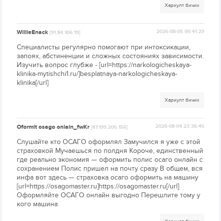
Хариулт бичих
WillieEnack
2026-08-05 00:41:29
[91.84.106.19]
Специалисты регулярно помогают при интоксикации,
запоях, абстиненции и сложных состояниях зависимости.
Изучить вопрос глубже - [url=https://narkologicheskaya-
klinika-mytishchi1.ru/]besplatnaya-narkologicheskaya-
klinika[/url]
Хариулт бичих
Oformit osago onlain_fwKr
2026-08-04 23:36:45
[87.199.205.156]
Слушайте кто ОСАГО оформлял Замучился я уже с этой
страховкой Мучаешься по полдня Короче, единственный
где реально экономия — оформить полис осаго онлайн с
сохранением Полис пришел на почту сразу В общем, вся
инфа вот здесь — страховка осаго оформить на машину
[url=https://osagomaster.ru]https://osagomaster.ru[/url]
Оформляйте ОСАГО онлайн выгодно Перешлите тому у
кого машина