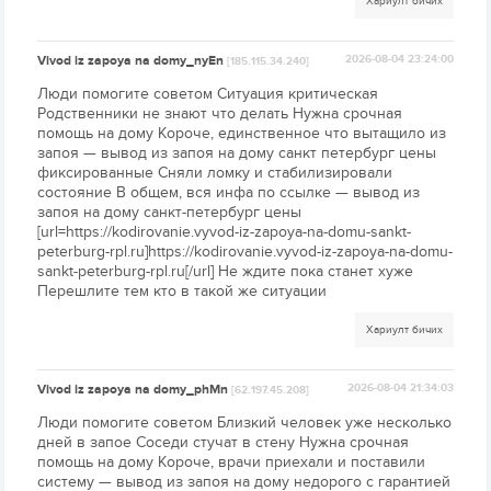
Хариулт бичих
Vivod iz zapoya na domy_nyEn
2026-08-04 23:24:00
[185.115.34.240]
Люди помогите советом Ситуация критическая
Родственники не знают что делать Нужна срочная
помощь на дому Короче, единственное что вытащило из
запоя — вывод из запоя на дому санкт петербург цены
фиксированные Сняли ломку и стабилизировали
состояние В общем, вся инфа по ссылке — вывод из
запоя на дому санкт-петербург цены
[url=https://kodirovanie.vyvod-iz-zapoya-na-domu-sankt-
peterburg-rpl.ru]https://kodirovanie.vyvod-iz-zapoya-na-domu-
sankt-peterburg-rpl.ru[/url] Не ждите пока станет хуже
Перешлите тем кто в такой же ситуации
Хариулт бичих
Vivod iz zapoya na domy_phMn
2026-08-04 21:34:03
[62.197.45.208]
Люди помогите советом Близкий человек уже несколько
дней в запое Соседи стучат в стену Нужна срочная
помощь на дому Короче, врачи приехали и поставили
систему — вывод из запоя на дому недорого с гарантией