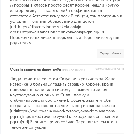
А поборы в классе просто бесят Короче, нашли крутую
альтернативу — школа онлайн с официальным
аттестатом Аттестат как у всех В общем, там программа и
условия — онлайн образование для детей
[url=https://distanczionno.shkola-onlajn-
gtn.ru]https://distanczionno.shkola-onlajn-gtn.ru[/url]
Переходите на дистант нормальный Перешлите другим
родителям
Хариулт бичих
Vivod iz zapoya na domy_ayPn
2026-08-05 08:14:31
[148.222.185.184]
Люди помогите советом Ситуация критическая Жена в
истерике В больницу тащить страшно Короче, врачи
приехали и поставили систему — вывод из запоя
круглосуточно анонимно Сняли ломку и
стабилизировали состояние В общем, жмите чтобы
сохранить — нарколог на дом вывод из запоя самара
[url=https://kodirovanie.vyvod-iz-zapoya-na-domu-samara-
pqr.ru]https://kodirovanie.vyvod-iz-zapoya-na-domu-samara-
pqr.ru[/url] Звоните прямо сейчас Перешлите тем кто в
такой же ситуации