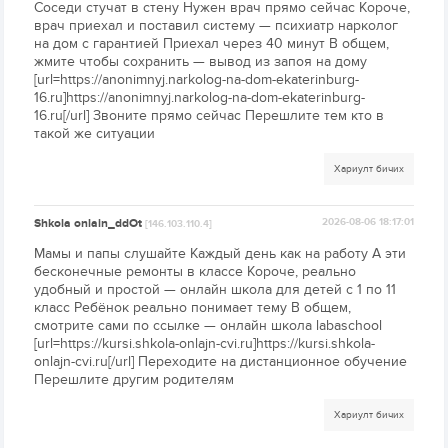
Соседи стучат в стену Нужен врач прямо сейчас Короче,
врач приехал и поставил систему — психиатр нарколог
на дом с гарантией Приехал через 40 минут В общем,
жмите чтобы сохранить — вывод из запоя на дому
[url=https://anonimnyj.narkolog-na-dom-ekaterinburg-
16.ru]https://anonimnyj.narkolog-na-dom-ekaterinburg-
16.ru[/url] Звоните прямо сейчас Перешлите тем кто в
такой же ситуации
Хариулт бичих
Shkola onlain_ddOt
2026-08-06 18:17:01
[146.103.110.4]
Мамы и папы слушайте Каждый день как на работу А эти
бесконечные ремонты в классе Короче, реально
удобный и простой — онлайн школа для детей с 1 по 11
класс Ребёнок реально понимает тему В общем,
смотрите сами по ссылке — онлайн школа labaschool
[url=https://kursi.shkola-onlajn-cvi.ru]https://kursi.shkola-
onlajn-cvi.ru[/url] Переходите на дистанционное обучение
Перешлите другим родителям
Хариулт бичих