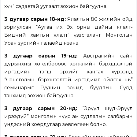
хүч” сэдэвтэй уулзалт зохион байгуулна.
3 дугаар сарын 18-нд:
Ялалтын 80 жилийн ойд
зориулсан “Аугаа их Эх орны дайны ялалт-
Бидний хамтын ялалт” үзэсгэлэнг Монголын
Уран зургийн галаейд нээнэ.
3 дугаар сарын 19-нд:
Австралийн сайн
дурынхны хөтөлбөрөөс хөгжлийн бэрхшээлтэй
иргэдийн тэгш эрхийг хангах хүрээнд
“Сонсголын бэрхшээлтэй иргэдийг ойлгох нь”
семинарыг Туушин зочид буудлын Сүлд
танхимд зохион байгуулна.
3
дугаар сарын
20
-нд:
“Эрүүл шүд-Эрүүл
ирээдүй” монголын нүүр ам судлалын салбарын
үндэсний хоёрдугаар зөвлөгөөн болно.