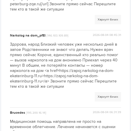
peterburg-zqe.ru[/url] Звоните прямо сейчас Перешлите
тем кто в такой же ситуации
Хариулт бичих
Narkolog na dom_pfEi
2026-08-04 08:45:31
[146.103.109.89]
Здорова, народ Близкий человек уже несколько дней в
запое Родственники не знают что делать Нужен врач
прямо сейчас Короче, единственный кто реально помог
— вызов нарколога на дом анонимно Приехал через 40
минут В общем, не потеряйте контакты — номер
нарколога на дом <a href=https://zapoj.narkolog-na-dom-
ekaterinburg-11.ru>https://zapoj.narkolog-na-dom-
ekaterinburg-11.ru</a> Звоните прямо сейчас Перешлите
тем кто в такой же ситуации
Хариулт бичих
Brucedes
2026-08-04 06:31:39
[195.200.16.14]
Медицинская помощь направлена не просто на
временное облегчение. Лечение начинается с оценки