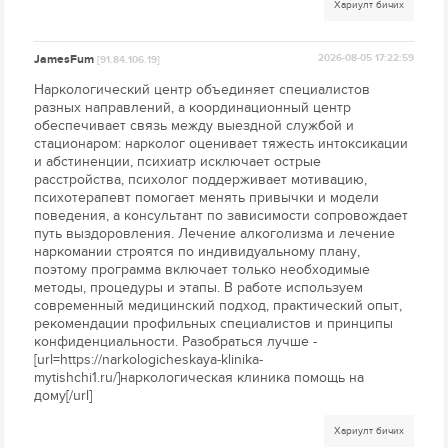
Хариулт бичих
JamesFum
2026-08-05 17:22:59
[91.84.106.19]
Наркологический центр объединяет специалистов
разных направлений, а координационный центр
обеспечивает связь между выездной службой и
стационаром: нарколог оценивает тяжесть интоксикации
и абстиненции, психиатр исключает острые
расстройства, психолог поддерживает мотивацию,
психотерапевт помогает менять привычки и модели
поведения, а консультант по зависимости сопровождает
путь выздоровления. Лечение алкоголизма и лечение
наркомании строятся по индивидуальному плану,
поэтому программа включает только необходимые
методы, процедуры и этапы. В работе используем
современный медицинский подход, практический опыт,
рекомендации профильных специалистов и принципы
конфиденциальности. Разобраться лучше -
[url=https://narkologicheskaya-klinika-
mytishchi1.ru/]наркологическая клиника помощь на
дому[/url]
Хариулт бичих