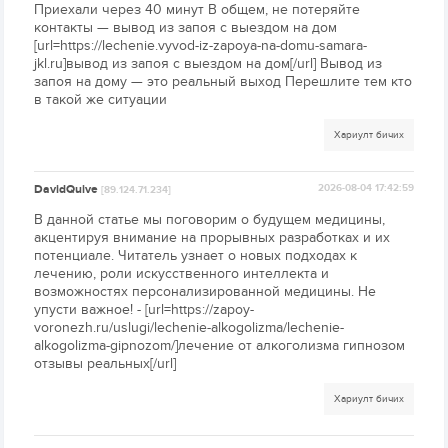
Приехали через 40 минут В общем, не потеряйте
контакты — вывод из запоя с выездом на дом
[url=https://lechenie.vyvod-iz-zapoya-na-domu-samara-
jkl.ru]вывод из запоя с выездом на дом[/url] Вывод из
запоя на дому — это реальный выход Перешлите тем кто
в такой же ситуации
Хариулт бичих
DavidQuive
2026-08-04 17:42:59
[89.124.71.234]
В данной статье мы поговорим о будущем медицины,
акцентируя внимание на прорывных разработках и их
потенциале. Читатель узнает о новых подходах к
лечению, роли искусственного интеллекта и
возможностях персонализированной медицины. Не
упусти важное! - [url=https://zapoy-
voronezh.ru/uslugi/lechenie-alkogolizma/lechenie-
alkogolizma-gipnozom/]лечение от алкоголизма гипнозом
отзывы реальных[/url]
Хариулт бичих