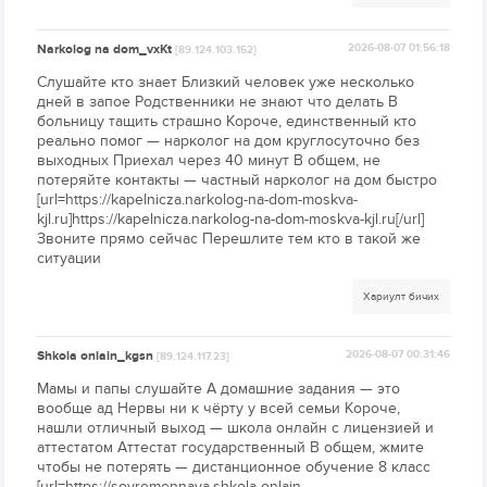
Narkolog na dom_vxKt
2026-08-07 01:56:18
[89.124.103.152]
Слушайте кто знает Близкий человек уже несколько
дней в запое Родственники не знают что делать В
больницу тащить страшно Короче, единственный кто
реально помог — нарколог на дом круглосуточно без
выходных Приехал через 40 минут В общем, не
потеряйте контакты — частный нарколог на дом быстро
[url=https://kapelnicza.narkolog-na-dom-moskva-
kjl.ru]https://kapelnicza.narkolog-na-dom-moskva-kjl.ru[/url]
Звоните прямо сейчас Перешлите тем кто в такой же
ситуации
Хариулт бичих
Shkola onlain_kgsn
2026-08-07 00:31:46
[89.124.117.23]
Мамы и папы слушайте А домашние задания — это
вообще ад Нервы ни к чёрту у всей семьи Короче,
нашли отличный выход — школа онлайн с лицензией и
аттестатом Аттестат государственный В общем, жмите
чтобы не потерять — дистанционное обучение 8 класс
[url=https://sovremennaya.shkola-onlajn-