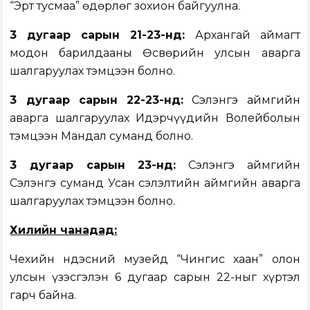
“Эрт тусмаа” өдөрлөг зохион байгуулна.
3 дугаар сарын 21-23-нд:
Архангай аймагт
модон барилдааны Өсвөрийн улсын аварга
шалгаруулах тэмцээн болно.
3 дугаар сарын 22-23-нд:
Сэлэнгэ аймгийн
аварга шалгаруулах Идэрчүүдийн Волейболын
тэмцээн Мандал суманд болно.
3 дугаар сарын 23-нд:
Сэлэнгэ аймгийн
Сэлэнгэ суманд Усан сэлэлтийн аймгийн аварга
шалгаруулах тэмцээн болно.
Хилийн чанадад:
Чехийн Үндэсний музейд “Чингис хаан” олон
улсын үзэсгэлэн 6 дугаар сарын 22-ныг хүртэл
гарч байна.