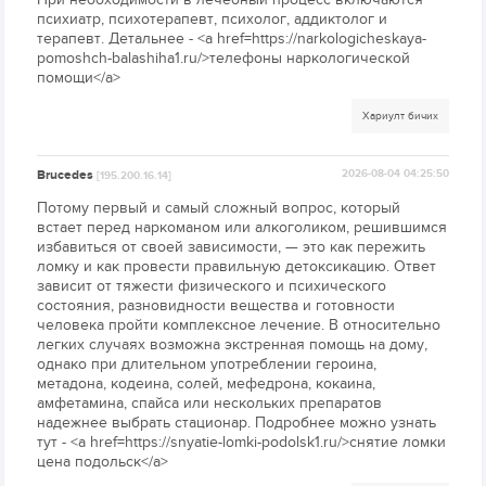
психиатр, психотерапевт, психолог, аддиктолог и
терапевт. Детальнее - <a href=https://narkologicheskaya-
pomoshch-balashiha1.ru/>телефоны наркологической
помощи</a>
Хариулт бичих
Brucedes
2026-08-04 04:25:50
[195.200.16.14]
Потому первый и самый сложный вопрос, который
встает перед наркоманом или алкоголиком, решившимся
избавиться от своей зависимости, — это как пережить
ломку и как провести правильную детоксикацию. Ответ
зависит от тяжести физического и психического
состояния, разновидности вещества и готовности
человека пройти комплексное лечение. В относительно
легких случаях возможна экстренная помощь на дому,
однако при длительном употреблении героина,
метадона, кодеина, солей, мефедрона, кокаина,
амфетамина, спайса или нескольких препаратов
надежнее выбрать стационар. Подробнее можно узнать
тут - <a href=https://snyatie-lomki-podolsk1.ru/>снятие ломки
цена подольск</a>