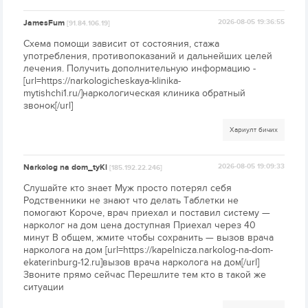
JamesFum
2026-08-05 19:36:55
[91.84.106.19]
Схема помощи зависит от состояния, стажа
употребления, противопоказаний и дальнейших целей
лечения. Получить дополнительную информацию -
[url=https://narkologicheskaya-klinika-
mytishchi1.ru/]наркологическая клиника обратный
звонок[/url]
Хариулт бичих
Narkolog na dom_tyKl
2026-08-05 19:09:33
[185.192.22.246]
Слушайте кто знает Муж просто потерял себя
Родственники не знают что делать Таблетки не
помогают Короче, врач приехал и поставил систему —
нарколог на дом цена доступная Приехал через 40
минут В общем, жмите чтобы сохранить — вызов врача
нарколога на дом [url=https://kapelnicza.narkolog-na-dom-
ekaterinburg-12.ru]вызов врача нарколога на дом[/url]
Звоните прямо сейчас Перешлите тем кто в такой же
ситуации