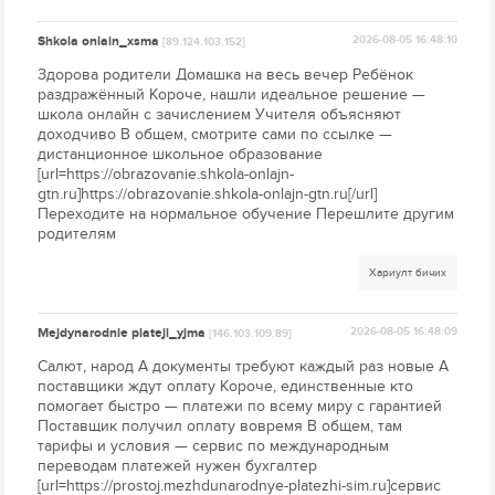
Shkola onlain_xsma
2026-08-05 16:48:10
[89.124.103.152]
Здорова родители Домашка на весь вечер Ребёнок
раздражённый Короче, нашли идеальное решение —
школа онлайн с зачислением Учителя объясняют
доходчиво В общем, смотрите сами по ссылке —
дистанционное школьное образование
[url=https://obrazovanie.shkola-onlajn-
gtn.ru]https://obrazovanie.shkola-onlajn-gtn.ru[/url]
Переходите на нормальное обучение Перешлите другим
родителям
Хариулт бичих
Mejdynarodnie plateji_yjma
2026-08-05 16:48:09
[146.103.109.89]
Салют, народ А документы требуют каждый раз новые А
поставщики ждут оплату Короче, единственные кто
помогает быстро — платежи по всему миру с гарантией
Поставщик получил оплату вовремя В общем, там
тарифы и условия — сервис по международным
переводам платежей нужен бухгалтер
[url=https://prostoj.mezhdunarodnye-platezhi-sim.ru]сервис