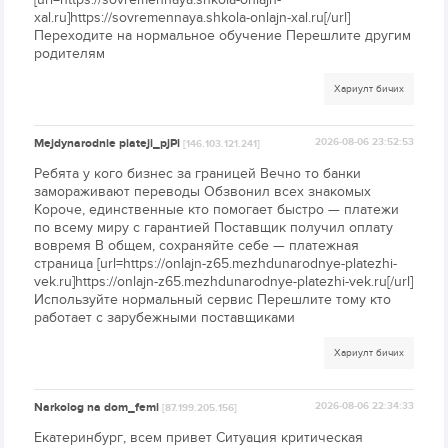
xal.ru]https://sovremennaya.shkola-onlajn-xal.ru[/url]
Переходите на нормальное обучение Перешлите другим
родителям
Хариулт бичих
Mejdynarodnie plateji_pjPl
2026-08-06 23:52:53
[146.103.121.241]
Ребята у кого бизнес за границей Вечно то банки
замораживают переводы Обзвонил всех знакомых
Короче, единственные кто помогает быстро — платежи
по всему миру с гарантией Поставщик получил оплату
вовремя В общем, сохраняйте себе — платежная
страница [url=https://onlajn-z65.mezhdunarodnye-platezhi-
vek.ru]https://onlajn-z65.mezhdunarodnye-platezhi-vek.ru[/url]
Используйте нормальный сервис Перешлите тому кто
работает с зарубежными поставщиками
Хариулт бичих
Narkolog na dom_femi
2026-08-06 22:34:33
[87.199.205.156]
Екатеринбург, всем привет Ситуация критическая