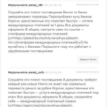
Mejdynarodnie plateji_rtEi
2026-08-06 17:10:40
[148.222.185.43]
Слушайте кто платит поставщикам Вечно то банки
замораживают переводы Перепробовал кучу банков
Короче, единственные кто помогает быстро — оплата
международных платежей за 1 день Все документы
оформили В общем, смотрите сами по ссылке —
платформа международных платежей
[url=https://platezhka.mezhdunarodnye-platezhi-
mir.ru]платформа международных платежей[/url] Не
мучайтесь с банками Перешлите тому кто работает с
зарубежными поставщиками
Хариулт бичих
Mejdynarodnie plateji_zsOr
2026-08-06 16:45:37
[45.137.212.23]
Слушайте кто платит поставщикам А документы требуют
каждый раз новые Никто не знает как нормально
перевести деньги за рубеж Короче, единственные кто
помогает быстро — услуга международных платежей под
ключ Все документы оформили В общем, сохраняйте
себе — международный платежный сервис
[url=https://agent.mezhdunarodnye-platezhi-