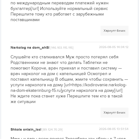
по международным переводам платежей нужен
бухгалтер[/url] Используйте нормальный сервис
Перешлите тому кто работает с зарубежными
поставщиками
Хариулт бичих
Narkolog na dom_ahSi
2026-08-05 14:04:12
[146.103.115.115]
Слушайте кто сталкивался Муж просто потерял себя
Родственники не знают что делать Таблетки не
помогают Короче, врач приехал и поставил систему —
врач нарколог на дом с капельницей Осмотрел и
поставил капельницу В общем, жмите чтобы сохранить —
услуги нарколога на дому [url=https://kodirovanie.narkolog-
na-dom-ekaterinburg-15.ru]услуги нарколога на дому[/url]
Не ждите пока станет хуже Перешлите тем кто в такой
же ситуации
Хариулт бичих
Shkola onlain_issl
2026-08-05 13:51:54
[89.124.70.29]
Мамы и папы всем привет Задолбали эти сборы в 7 утра