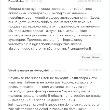
DavidQuive
2026-08-04 14:33:56
[89.124.71.234]
Медицинская публикация представляет собой свод
актуальных исследований, экспертных мнений и
новейших достижений в сфере здравоохранения. Здесь
вы найдете информацию о новых методах лечения,
прорывных технологиях и их практическом применении.
Мы стремимся сделать актуальные медицинские
исследования доступными и понятными для широкой
аудитории. Прочесть всё о... - [url=https://zapoy-
voronezh.ru/uslugi/lechenie-alkogolizma/snyatie-
abstinentnogo-sindroma/]абстинентный синдром[/url]
Хариулт бичих
Vivod iz zapoya na domy_nbki
2026-08-04 13:43:12
[62.197.45.211]
Слушайте кто знает Отец не выходит из штопора Дети
напуганы Таблетки не помогают Короче, только это
реально спасло — вывод из запоя на дому санкт
петербург цены фиксированные Через пару часов
человек пришёл в себя В общем, не потеряйте контакты
— выведение из запоя на дому спб цены
[url=https://czena.vyvod-iz-zapoya-na-domu-sankt-peterburg-
zqe.ru]https://czena.vyvod-iz-zapoya-na-domu-sankt-