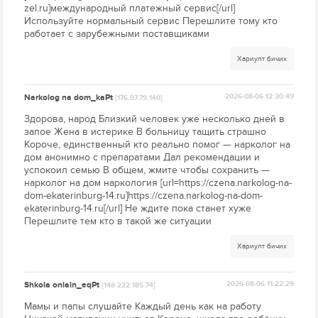
zel.ru]международный платежный сервис[/url]
Используйте нормальный сервис Перешлите тому кто
работает с зарубежными поставщиками
Хариулт бичих
Narkolog na dom_kaPt
2026-08-06 12:30:49
[176.97.79.140]
Здорова, народ Близкий человек уже несколько дней в
запое Жена в истерике В больницу тащить страшно
Короче, единственный кто реально помог — нарколог на
дом анонимно с препаратами Дал рекомендации и
успокоил семью В общем, жмите чтобы сохранить —
нарколог на дом наркология [url=https://czena.narkolog-na-
dom-ekaterinburg-14.ru]https://czena.narkolog-na-dom-
ekaterinburg-14.ru[/url] Не ждите пока станет хуже
Перешлите тем кто в такой же ситуации
Хариулт бичих
Shkola onlain_eqPt
2026-08-06 11:22:29
[148.222.185.74]
Мамы и папы слушайте Каждый день как на работу