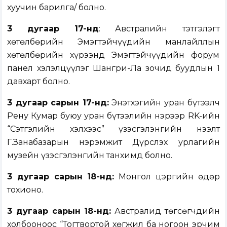
хуучин барилга/ болно.
3 дугаар 17-нд
: Австралийн тэтгэлэгт
хөтөлбөрийн Эмэгтэйчүүдийн манлайллын
хөтөлбөрийн хүрээнд Эмэгтэйчүүдийн форум
панел хэлэлцүүлэг Шангри-Ла зочид буудлын 1
давхарт болно.
3 дугаар сарын 17-нд:
Энэтхэгийн уран бүтээлч
Рену Кумар буюу уран бүтээлийн нэрээр RK-ийн
“Сэтгэлийн хэлхээс” үзэсгэлэнгийн нээлт
Г.Занабазарын нэрэмжит Дүрслэх урлагийн
музейн үзэсгэлэнгийн танхимд болно.
3 дугаар сарын 18-нд:
Монгол цэргийн өдөр
тохионо.
3 дугаар сарын 18-нд:
Австралид төгсөгчдийн
холбооноос “Тогтвортой хөгжил ба ногоон эрчим