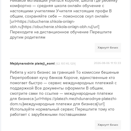
Никакой мотивации учиться Короче, школа где ребёнку
комфортно — средняя школа онлайн обучение с
настоящими учителями Учителя настоящие профи В
общем, сохраняйте себе — ломоносов скул онлайн
[url=https://obuchenie.shkola-onlajn-
obh.ru]https://obuchenie.shkola-onlajn-obh.ru[/url]
Переходите на дистанционное обучение Перешлите
другим родителям
Хариулт бичих
Mejdynarodnie plateji_eoml
2026-08-06 11:13:33
[62.197.45.129]
Ребята у кого бизнес за границей То комиссии бешеные
Перепробовал кучу банков Короче, единственные кто
помогает быстро — сервис международных платежей с
поддержкой Все документы оформили В общем,
смотрите сами по ссылке — международные платежи
для бизнеса [url=https://platezh.mezhdunarodnye-platezhi-
dom.ru]международные платежи для бизнеса[/url]
Используйте нормальный сервис Перешлите тому кто
работает с зарубежными поставщиками
Хариулт бичих