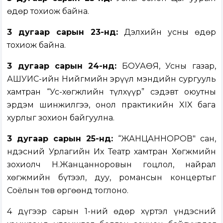
өдөр тохиож байна.
3 дугаар сарын 23-нд:
Дэлхийн усны өдөр
тохиож байна.
3
дугаар сарын 24-н
д:
БОУАӨЯ, Усны газар,
АШУҮИС-ийн Нийгмийн эрүүл мэндийн сургууль
хамтран “Ус-хөгжлийн түлхүүр” сэдэвт оюутны
эрдэм шинжилгээ, онол практикийн XIX бага
хурлыг зохион байгуулна.
3 дугаар сарын 25-нд:
“ЖАНЦАННОРОВ" сан,
Үндэсний Урлагийн Их Театр хамтран Хөгжмийн
зохиолч Н.Жанцанноровын гоцлол, найрал
хөгжмийн бүтээл, дуу, романсын концертыг
Соёлын төв өргөөнд тоглоно.
4 дүгээр сарын 1-ний өдөр хүртэл үндэсний