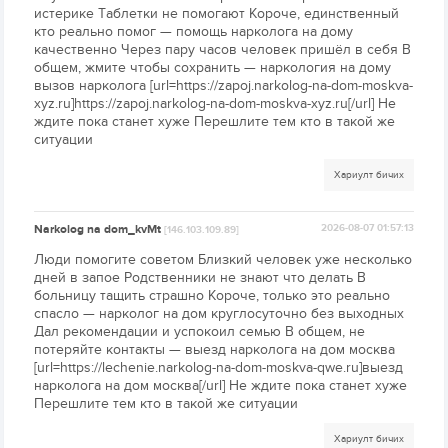
истерике Таблетки не помогают Короче, единственный
кто реально помог — помощь нарколога на дому
качественно Через пару часов человек пришёл в себя В
общем, жмите чтобы сохранить — наркология на дому
вызов нарколога [url=https://zapoj.narkolog-na-dom-moskva-
xyz.ru]https://zapoj.narkolog-na-dom-moskva-xyz.ru[/url] Не
ждите пока станет хуже Перешлите тем кто в такой же
ситуации
Хариулт бичих
Narkolog na dom_kvMt
2026-08-07 01:57:13
[146.103.109.89]
Люди помогите советом Близкий человек уже несколько
дней в запое Родственники не знают что делать В
больницу тащить страшно Короче, только это реально
спасло — нарколог на дом круглосуточно без выходных
Дал рекомендации и успокоил семью В общем, не
потеряйте контакты — выезд нарколога на дом москва
[url=https://lechenie.narkolog-na-dom-moskva-qwe.ru]выезд
нарколога на дом москва[/url] Не ждите пока станет хуже
Перешлите тем кто в такой же ситуации
Хариулт бичих