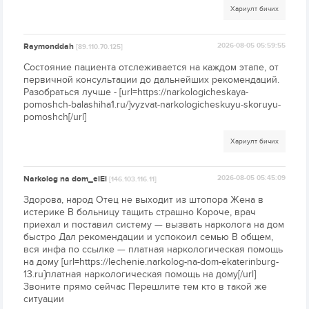
Хариулт бичих
Raymonddah
2026-08-05 05:59:55
[89.110.70.125]
Состояние пациента отслеживается на каждом этапе, от
первичной консультации до дальнейших рекомендаций.
Разобраться лучше - [url=https://narkologicheskaya-
pomoshch-balashiha1.ru/]vyzvat-narkologicheskuyu-skoruyu-
pomoshch[/url]
Хариулт бичих
Narkolog na dom_eiEi
2026-08-05 05:45:09
[146.103.116.11]
Здорова, народ Отец не выходит из штопора Жена в
истерике В больницу тащить страшно Короче, врач
приехал и поставил систему — вызвать нарколога на дом
быстро Дал рекомендации и успокоил семью В общем,
вся инфа по ссылке — платная наркологическая помощь
на дому [url=https://lechenie.narkolog-na-dom-ekaterinburg-
13.ru]платная наркологическая помощь на дому[/url]
Звоните прямо сейчас Перешлите тем кто в такой же
ситуации