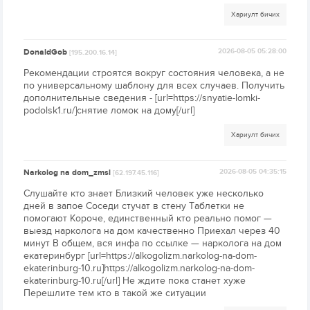
Хариулт бичих
DonaldGob
2026-08-05 05:28:00
[195.200.16.14]
Рекомендации строятся вокруг состояния человека, а не
по универсальному шаблону для всех случаев. Получить
дополнительные сведения - [url=https://snyatie-lomki-
podolsk1.ru/]снятие ломок на дому[/url]
Хариулт бичих
Narkolog na dom_zmsl
2026-08-05 04:35:15
[62.197.45.116]
Слушайте кто знает Близкий человек уже несколько
дней в запое Соседи стучат в стену Таблетки не
помогают Короче, единственный кто реально помог —
выезд нарколога на дом качественно Приехал через 40
минут В общем, вся инфа по ссылке — нарколога на дом
екатеринбург [url=https://alkogolizm.narkolog-na-dom-
ekaterinburg-10.ru]https://alkogolizm.narkolog-na-dom-
ekaterinburg-10.ru[/url] Не ждите пока станет хуже
Перешлите тем кто в такой же ситуации