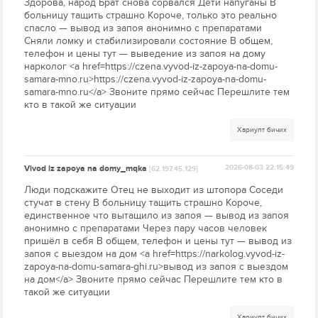
Здорова, народ Брат снова сорвался Дети напуганы В
больницу тащить страшно Короче, только это реально
спасло — вывод из запоя анонимно с препаратами
Сняли ломку и стабилизировали состояние В общем,
телефон и цены тут — выведение из запоя на дому
нарколог <a href=https://czena.vyvod-iz-zapoya-na-domu-
samara-mno.ru>https://czena.vyvod-iz-zapoya-na-domu-
samara-mno.ru</a> Звоните прямо сейчас Перешлите тем
кто в такой же ситуации
Хариулт бичих
Vivod iz zapoya na domy_mqka
2026-08-03 22:15:49
[62.197.45.129]
Люди подскажите Отец не выходит из штопора Соседи
стучат в стену В больницу тащить страшно Короче,
единственное что вытащило из запоя — вывод из запоя
анонимно с препаратами Через пару часов человек
пришёл в себя В общем, телефон и цены тут — вывод из
запоя с выездом на дом <a href=https://narkolog.vyvod-iz-
zapoya-na-domu-samara-ghi.ru>вывод из запоя с выездом
на дом</a> Звоните прямо сейчас Перешлите тем кто в
такой же ситуации
Хариулт бичих