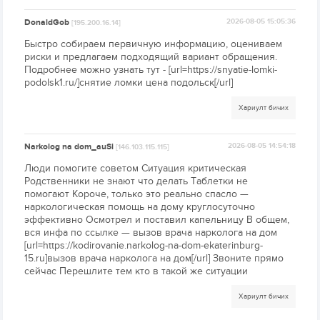
DonaldGob
2026-08-05 15:05:36
[195.200.16.14]
Быстро собираем первичную информацию, оцениваем
риски и предлагаем подходящий вариант обращения.
Подробнее можно узнать тут - [url=https://snyatie-lomki-
podolsk1.ru/]снятие ломки цена подольск[/url]
Хариулт бичих
Narkolog na dom_auSi
2026-08-05 14:54:18
[146.103.115.115]
Люди помогите советом Ситуация критическая
Родственники не знают что делать Таблетки не
помогают Короче, только это реально спасло —
наркологическая помощь на дому круглосуточно
эффективно Осмотрел и поставил капельницу В общем,
вся инфа по ссылке — вызов врача нарколога на дом
[url=https://kodirovanie.narkolog-na-dom-ekaterinburg-
15.ru]вызов врача нарколога на дом[/url] Звоните прямо
сейчас Перешлите тем кто в такой же ситуации
Хариулт бичих