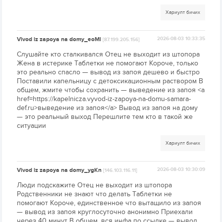
Хариулт бичих
Vivod iz zapoya na domy_eoMl
2026-08-03 10:33:35
[87.199.205.156]
Слушайте кто сталкивался Отец не выходит из штопора
Жена в истерике Таблетки не помогают Короче, только
это реально спасло — вывод из запоя дешево и быстро
Поставили капельницу с детоксикационным раствором В
общем, жмите чтобы сохранить — выведение из запоя <a
href=https://kapelnicza.vyvod-iz-zapoya-na-domu-samara-
def.ru>выведение из запоя</a> Вывод из запоя на дому
— это реальный выход Перешлите тем кто в такой же
ситуации
Хариулт бичих
Vivod iz zapoya na domy_ygKn
2026-08-03 10:30:09
[146.103.116.11]
Люди подскажите Отец не выходит из штопора
Родственники не знают что делать Таблетки не
помогают Короче, единственное что вытащило из запоя
— вывод из запоя круглосуточно анонимно Приехали
через 40 минут В общем, вся инфа по ссылке — вывод