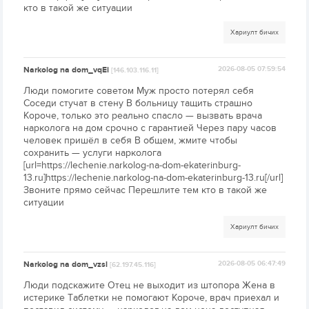
кто в такой же ситуации
Хариулт бичих
Narkolog na dom_vqEi
2026-08-05 07:59:54
[146.103.116.11]
Люди помогите советом Муж просто потерял себя
Соседи стучат в стену В больницу тащить страшно
Короче, только это реально спасло — вызвать врача
нарколога на дом срочно с гарантией Через пару часов
человек пришёл в себя В общем, жмите чтобы
сохранить — услуги нарколога
[url=https://lechenie.narkolog-na-dom-ekaterinburg-
13.ru]https://lechenie.narkolog-na-dom-ekaterinburg-13.ru[/url]
Звоните прямо сейчас Перешлите тем кто в такой же
ситуации
Хариулт бичих
Narkolog na dom_vzsl
2026-08-05 06:47:49
[62.197.45.116]
Люди подскажите Отец не выходит из штопора Жена в
истерике Таблетки не помогают Короче, врач приехал и