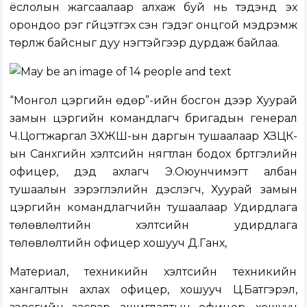
ёслолын жагсаалаар алхаж буй нь тэдэнд эх
орондоо үүрэг гүйцэтгэх сэн гэдэг онцгой мэдрэмж
төрүүлж байсныг дуу нэгтэйгээр дурдаж байлаа.
“Монгол цэргийн өдөр”-ийн босгон дээр Хуурай
замын цэргийн командлагч бригадын генерал
Ч.Цогтжаргал ЗХЖШ-ын даргын тушаалаар ХЗЦК-
ын Санхүүгийн хэлтсийн нягтлан бодох бүртгэлийн
офицер, дэд ахлагч Э.Оюунчимэгт албан
тушаалын зэрэглэлийн дэслэгч, Хуурай замын
цэргийн командлагчийн тушаалаар Удирдлага
төлөвлөлтийн хэлтсийн удирдлага
төлөвлөлтийн офицер хошууч Д.Ганхүү,
Материал, техникийн хэлтсийн техникийн
хангалтын ахлах офицер, хошууч Ц.Батгэрэл,