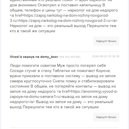
дом анонимно Осмотрел и поставил капельницу В
общем, телефон и цены тут — нарколог на дом недорого
<a href=https://zapoj.narkolog-na-dom-nizhnij-novgorod-
3.ru>https://zapoj.narkolog-na-dom-nizhnij-novgorod-3.ru</a>
Нарколог на дом — это реальный выход Перешлите тем
кто в такой же ситуации
Хариулт бичих
Vivod iz zapoya na domy_bosr
2026-08-02 01:36:18
[146.103.109.89]
Люди помогите советом Муж просто потерял себя
Соседи стучат в стену Таблетки не помогают Короче,
врачи приехали и поставили систему — вывод из запоя
самара круглосуточно Сняли ломку и стабилизировали
состояние В общем, не потеряйте контакты — вывод из
запоя на дому недорого <a href=https://anonimnyj.vyvod-iz-
zapoya-na-domu-samara-1.ru>вывод из запоя на дому
недорого</a> Вывод из запоя на дому — это реальный
выход Перешлите тем кто в такой же ситуации
Хариулт бичих