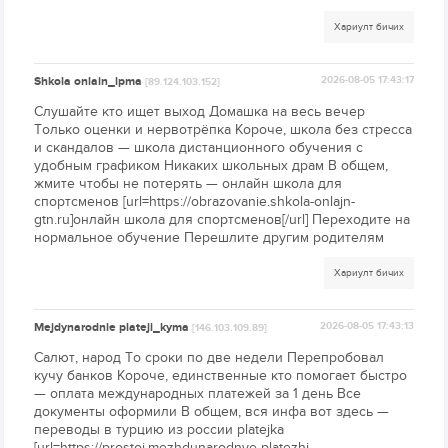
Хариулт бичих
Shkola onlain_lpma
2026-08-05 17:43:17
[89.124.103.152]
Слушайте кто ищет выход Домашка на весь вечер
Только оценки и нервотрёпка Короче, школа без стресса
и скандалов — школа дистанционного обучения с
удобным графиком Никаких школьных драм В общем,
жмите чтобы не потерять — онлайн школа для
спортсменов [url=https://obrazovanie.shkola-onlajn-
gtn.ru]онлайн школа для спортсменов[/url] Переходите на
нормальное обучение Перешлите другим родителям
Хариулт бичих
Mejdynarodnie plateji_kyma
2026-08-05 17:43:13
[146.103.109.89]
Салют, народ То сроки по две недели Перепробовал
кучу банков Короче, единственные кто помогает быстро
— оплата международных платежей за 1 день Все
документы оформили В общем, вся инфа вот здесь —
переводы в турцию из россии platejka
[url=https://prostoj.mezhdunarodnye-platezhi-