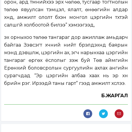
орон, ард түмнийхээ эрх чөлөө, тусгаар тогтнолын
төлөө явуулсан тэмцэл, ялалт, өнөөгийн алдар
хүнд, амжилт ололт бүхэн монгол цэргийн түүхтэй
салшгүй холбоотой билээ” хэмээгээд,
эх орныхоо төлөө тангараг дор ажиллаж амьдарч
байгаа Зэвсэгт хүчний нийт бүрэлдэхүүнд баярын
мэнд дэвшүүлж, цэргийн ах, эгч нарынхаа цэргийн
тангараг өргөх ёслолыг үзэж буй Төв аймгийн
Ерөнхий боловсролын сургуулийн ахлах ангийн
сурагчдад “Эр цэргийн албаа хаах нь эр хүн
бүрийн үүрэг. Ирээдүй таны гарт” гээд амжилт хүслээ.
Б.ЖАРГАЛ