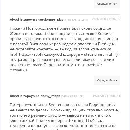
Хариулт бичих
Vivod iz zapoya v stacionare_pbpt
2026-08-03 21:06:35
[146.103.121.241]
Нижний Новгород, всем привет Брат снова сорвался
Жена в истерике В больницу тащить страшно Короче,
врачи вытащили с того света — вывод из запоя клиника
с палатой Выписали через неделю здоровым В общем,
не потеряйте контакты — вывод из запоя клиника <a
href=https://kapelnicza.vyvod-iz-zapoya-v-staczionare-nizhnij-
novgorod-mqz.ru>вывод из запоя клиника</a> Не ждите
пока станет хуже Перешлите тем кто в такой же
ситуации
Хариулт бичих
Vivod iz zapoya na domy_mhpn
2026-08-03 19:18:48
[148.222.185.74]
Питер, всем привет Брат снова сорвался Родственники
не знают что делать В больницу тащить страшно Короче,
только это реально спасло — вывод из запоя в спб с
капельницей Приехали через 40 минут В общем,
телефон и цены тут — сколько стоит вывод из запоя на