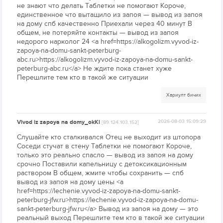
не знают что делать Таблетки не помогают Короче,
единственное что вытащило из запоя — вывод из запоя
на дому спб качественно Приехали через 40 минут В
общем, не потеряйте контакты — вывод из запоя
недорого нарколог 24 <a href=https://alkogolizm.vyvod-iz-
zapoya-na-domu-sankt-peterburg-
abc.ru>https://alkogolizm.vyvod-iz-zapoya-na-domu-sankt-
peterburg-abc.ru</a> Не ждите пока станет хуже
Перешлите тем кто в такой же ситуации
Хариулт бичих
Vivod iz zapoya na domy_okKl
2026-08-03 15:09:29
[89.124.103.152]
Слушайте кто сталкивался Отец не выходит из штопора
Соседи стучат в стену Таблетки не помогают Короче,
только это реально спасло — вывод из запоя на дому
срочно Поставили капельницу с детоксикационным
раствором В общем, жмите чтобы сохранить — спб
вывод из запоя на дому цены <a
href=https://lechenie.vyvod-iz-zapoya-na-domu-sankt-
peterburg-jfw.ru>https://lechenie.vyvod-iz-zapoya-na-domu-
sankt-peterburg-jfw.ru</a> Вывод из запоя на дому — это
реальный выход Перешлите тем кто в такой же ситуации