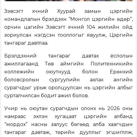
Зэвсэгт хүчний Хуурай замын цэргийн
командлалын бүрэлдэхүүн “Монгол цэргийн өдөр”,
орчин цагийн Зэвсэгт хүчний 104 жилийн ойд
зориулсан нэгдсэн тооллогыг явуулж, Цэргийн
тангараг давтлаа.
Бүрэлдэхүүний тангараг давтах ёслолын
ажиллагаанд Төв аймгийн Политехникийн
коллежийн оюутнууд болон Ерөнхий
боловсролын сургуулийн ахлах ангийн
сурагчдыг урьж оролцуулсан нь цэргийн албыг
сурталчилсан бодит ажил болов.
Учир нь оюутан сурагчдын олонх нь 2026 оны
намраас эхлэн хугацаат цэргийн албанд
“мордох” насны залуус бөгөөд алба хаагчдын
тангараг давтаж, төрийн дууллыг эгшиглүүлж,