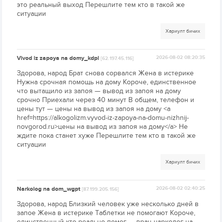
это реальный выход Перешлите тем кто в такой же
ситуации
Хариулт бичих
Vivod iz zapoya na domy_kdpl
2026-08-02 08:20:35
[62.197.45.116]
Здорова, народ Брат снова сорвался Жена в истерике
Нужна срочная помощь на дому Короче, единственное
что вытащило из запоя — вывод из запоя на дому
срочно Приехали через 40 минут В общем, телефон и
цены тут — цены на вывод из запоя на дому <a
href=https://alkogolizm.vyvod-iz-zapoya-na-domu-nizhnij-
novgorod.ru>цены на вывод из запоя на дому</a> Не
ждите пока станет хуже Перешлите тем кто в такой же
ситуации
Хариулт бичих
Narkolog na dom_wgpt
2026-08-02 02:40:25
[87.199.205.156]
Здорова, народ Близкий человек уже несколько дней в
запое Жена в истерике Таблетки не помогают Короче,
единственный кто реально помог — врач нарколог на