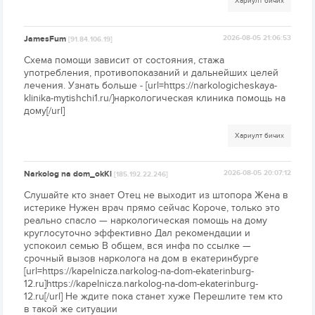
Хариулт бичих
JamesFum
2026-08-05 21:06:53
[91.84.106.19]
Схема помощи зависит от состояния, стажа
употребления, противопоказаний и дальнейших целей
лечения. Узнать больше - [url=https://narkologicheskaya-
klinika-mytishchi1.ru/]наркологическая клиника помощь на
дому[/url]
Хариулт бичих
Narkolog na dom_okKl
2026-08-05 20:07:12
[185.192.22.246]
Слушайте кто знает Отец не выходит из штопора Жена в
истерике Нужен врач прямо сейчас Короче, только это
реально спасло — наркологическая помощь на дому
круглосуточно эффективно Дал рекомендации и
успокоил семью В общем, вся инфа по ссылке —
срочный вызов нарколога на дом в екатеринбурге
[url=https://kapelnicza.narkolog-na-dom-ekaterinburg-
12.ru]https://kapelnicza.narkolog-na-dom-ekaterinburg-
12.ru[/url] Не ждите пока станет хуже Перешлите тем кто
в такой же ситуации