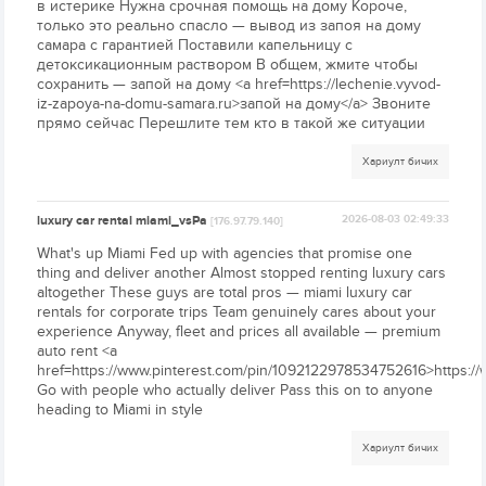
в истерике Нужна срочная помощь на дому Короче,
только это реально спасло — вывод из запоя на дому
самара с гарантией Поставили капельницу с
детоксикационным раствором В общем, жмите чтобы
сохранить — запой на дому <a href=https://lechenie.vyvod-
iz-zapoya-na-domu-samara.ru>запой на дому</a> Звоните
прямо сейчас Перешлите тем кто в такой же ситуации
Хариулт бичих
luxury car rental miami_vsPa
2026-08-03 02:49:33
[176.97.79.140]
What's up Miami Fed up with agencies that promise one
thing and deliver another Almost stopped renting luxury cars
altogether These guys are total pros — miami luxury car
rentals for corporate trips Team genuinely cares about your
experience Anyway, fleet and prices all available — premium
auto rent <a
href=https://www.pinterest.com/pin/1092122978534752616>https:/
Go with people who actually deliver Pass this on to anyone
heading to Miami in style
Хариулт бичих