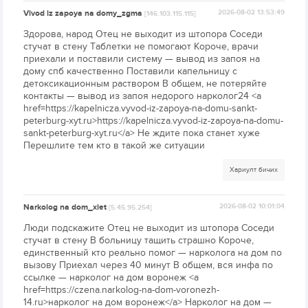
Vivod iz zapoya na domy_zgma
2026-08-02 13:53:49
[146.103.115.115]
Здорова, народ Отец не выходит из штопора Соседи
стучат в стену Таблетки не помогают Короче, врачи
приехали и поставили систему — вывод из запоя на
дому спб качественно Поставили капельницу с
детоксикационным раствором В общем, не потеряйте
контакты — вывод из запоя недорого нарколог24 <a
href=https://kapelnicza.vyvod-iz-zapoya-na-domu-sankt-
peterburg-xyt.ru>https://kapelnicza.vyvod-iz-zapoya-na-domu-
sankt-peterburg-xyt.ru</a> Не ждите пока станет хуже
Перешлите тем кто в такой же ситуации
Хариулт бичих
Narkolog na dom_xiet
2026-08-02 10:01:04
[5.45.95.254]
Люди подскажите Отец не выходит из штопора Соседи
стучат в стену В больницу тащить страшно Короче,
единственный кто реально помог — нарколога на дом по
вызову Приехал через 40 минут В общем, вся инфа по
ссылке — нарколог на дом воронеж <a
href=https://czena.narkolog-na-dom-voronezh-
14.ru>нарколог на дом воронеж</a> Нарколог на дом —