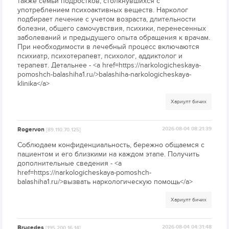
также семьи подростков, столкнувшихся с
употреблением психоактивных веществ. Нарколог
подбирает лечение с учетом возраста, длительности
болезни, общего самочувствия, психики, перенесенных
заболеваний и предыдущего опыта обращения к врачам.
При необходимости в лечебный процесс включаются
психиатр, психотерапевт, психолог, аддиктолог и
терапевт. Детальнее - <a href=https://narkologicheskaya-
pomoshch-balashiha1.ru/>balashiha-narkologicheskaya-
klinika</a>
Хариулт бичих
Rogervon
2026-08-04 08:21:39
[89.110.70.125]
Соблюдаем конфиденциальность, бережно общаемся с
пациентом и его близкими на каждом этапе. Получить
дополнительные сведения - <a
href=https://narkologicheskaya-pomoshch-
balashiha1.ru/>вызвать наркологическую помощь</a>
Хариулт бичих
Brucedes
2026-08-04 04:31:48
[195.200.16.14]