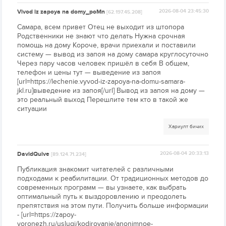
Vivod iz zapoya na domy_poMn
2026-08-04 23:45:30
[62.197.45.208]
Самара, всем привет Отец не выходит из штопора
Родственники не знают что делать Нужна срочная
помощь на дому Короче, врачи приехали и поставили
систему — вывод из запоя на дому самара круглосуточно
Через пару часов человек пришёл в себя В общем,
телефон и цены тут — выведение из запоя
[url=https://lechenie.vyvod-iz-zapoya-na-domu-samara-
jkl.ru]выведение из запоя[/url] Вывод из запоя на дому —
это реальный выход Перешлите тем кто в такой же
ситуации
Хариулт бичих
DavidQuive
2026-08-04 20:33:13
[89.124.71.234]
Публикация знакомит читателей с различными
подходами к реабилитации. От традиционных методов до
современных программ — вы узнаете, как выбрать
оптимальный путь к выздоровлению и преодолеть
препятствия на этом пути. Получить больше информации
- [url=https://zapoy-
voronezh.ru/uslugi/kodirovanie/anonimnoe-