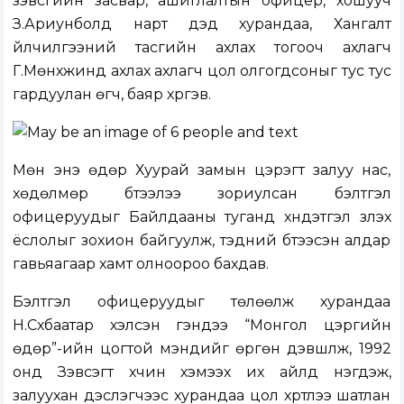
зэвсгийн засвар, ашиглалтын офицер, хошууч
З.Ариунболд нарт дэд хурандаа, Хангалт
үйлчилгээний тасгийн ахлах тогооч ахлагч
Г.Мөнхжинд ахлах ахлагч цол олгогдсоныг тус тус
гардуулан өгч, баяр хүргэв.
Мөн энэ өдөр Хуурай замын цэрэгт залуу нас,
хөдөлмөр бүтээлээ зориулсан бэлтгэл
офицеруудыг Байлдааны туганд хүндэтгэл үзүүлэх
ёслолыг зохион байгуулж, тэдний бүтээсэн алдар
гавьяагаар хамт олноороо бахдав.
Бэлтгэл офицеруудыг төлөөлж хурандаа
Н.Сүхбаатар хэлсэн үгэндээ “Монгол цэргийн
өдөр”-ийн цогтой мэндийг өргөн дэвшүүлж, 1992
онд Зэвсэгт хүчин хэмээх их айлд нэгдэж,
залуухан дэслэгчээс хурандаа цол хүртлээ шатлан