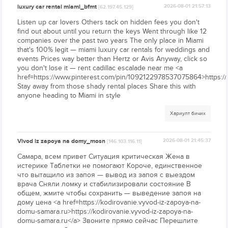
luxury car rental miami_bfmt
2026-08-01 21:57:13
[62.197.45.129]
Listen up car lovers Others tack on hidden fees you don't
find out about until you return the keys Went through like 12
companies over the past two years The only place in Miami
that's 100% legit — miami luxury car rentals for weddings and
events Prices way better than Hertz or Avis Anyway, click so
you don't lose it — rent cadillac escalade near me <a
href=https://www.pinterest.com/pin/1092122978537075864>https:
Stay away from those shady rental places Share this with
anyone heading to Miami in style
Хариулт бичих
Vivod iz zapoya na domy_mosn
2026-08-01 21:45:37
[146.103.116.11]
Самара, всем привет Ситуация критическая Жена в
истерике Таблетки не помогают Короче, единственное
что вытащило из запоя — вывод из запоя с выездом
врача Сняли ломку и стабилизировали состояние В
общем, жмите чтобы сохранить — выведение запоя на
дому цена <a href=https://kodirovanie.vyvod-iz-zapoya-na-
domu-samara.ru>https://kodirovanie.vyvod-iz-zapoya-na-
domu-samara.ru</a> Звоните прямо сейчас Перешлите