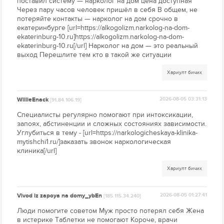
поставил систему — нарколог на дом цена доступная
Через пару часов человек пришёл в себя В общем, не
потеряйте контакты — нарколог на дом срочно в
екатеринбурге [url=https://alkogolizm.narkolog-na-dom-
ekaterinburg-10.ru]https://alkogolizm.narkolog-na-dom-
ekaterinburg-10.ru[/url] Нарколог на дом — это реальный
выход Перешлите тем кто в такой же ситуации
Хариулт бичих
WillieEnack
2026-08-05 03:31:13
[91.84.106.19]
Специалисты регулярно помогают при интоксикации,
запоях, абстиненции и сложных состояниях зависимости.
Углубиться в тему - [url=https://narkologicheskaya-klinika-
mytishchi1.ru/]заказать звонок наркологическая
клиника[/url]
Хариулт бичих
Vivod iz zapoya na domy_ybEn
2026-08-05 01:27:41
[185.115.34.240]
Люди помогите советом Муж просто потерял себя Жена
в истерике Таблетки не помогают Короче, врачи