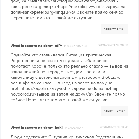
дому <a href=https://narkolog.vyvod-iz-zapoya-na-domu-
sankt-peterburg-mnq.ru>https://narkolog.vyvod-iz-zapoya-na-
domu-sankt-peterburg-mnq.ru</a> Звоните прямо сейчас
Перешлите тем кто в такой же ситуации
Хариулт бичих
Vivod iz zapoya na domy_tdPr
2026-08-03 18:20:36
[148.222.185.43]
Слушайте кто сталкивался Ситуация критическая
Родственники не знают что делать Таблетки не
помогают Короче, только это реально спасло — вывод из
запоя нижний новгород с выездом Поставили
капельницу с детоксикационным раствором В общем,
вся инфа по ссылке — вывод из запоя на дому <a
href=https://kapelnicza.vyvod-iz-zapoya-na-domu-nizhnij-
novgorod.ru>вывод из запоя на дому</a> Звоните прямо
сейчас Перешлите тем кто в такой же ситуации
Хариулт бичих
Vivod iz zapoya na domy_hgKl
2026-08-03 16:14:41
[146.103.110.4]
Люди подскажите Ситуация критическая Родственники