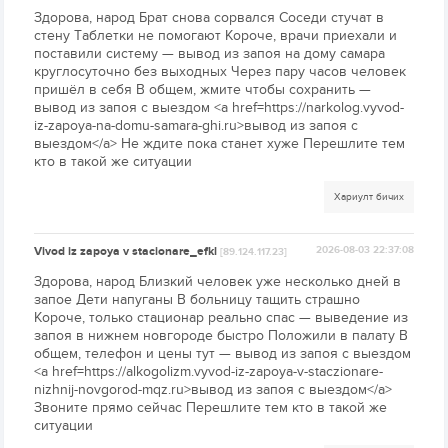
Здорова, народ Брат снова сорвался Соседи стучат в
стену Таблетки не помогают Короче, врачи приехали и
поставили систему — вывод из запоя на дому самара
круглосуточно без выходных Через пару часов человек
пришёл в себя В общем, жмите чтобы сохранить —
вывод из запоя с выездом <a href=https://narkolog.vyvod-
iz-zapoya-na-domu-samara-ghi.ru>вывод из запоя с
выездом</a> Не ждите пока станет хуже Перешлите тем
кто в такой же ситуации
Хариулт бичих
Vivod iz zapoya v stacionare_efkl
2026-08-03 22:37:08
[89.124.117.23]
Здорова, народ Близкий человек уже несколько дней в
запое Дети напуганы В больницу тащить страшно
Короче, только стационар реально спас — выведение из
запоя в нижнем новгороде быстро Положили в палату В
общем, телефон и цены тут — вывод из запоя с выездом
<a href=https://alkogolizm.vyvod-iz-zapoya-v-staczionare-
nizhnij-novgorod-mqz.ru>вывод из запоя с выездом</a>
Звоните прямо сейчас Перешлите тем кто в такой же
ситуации