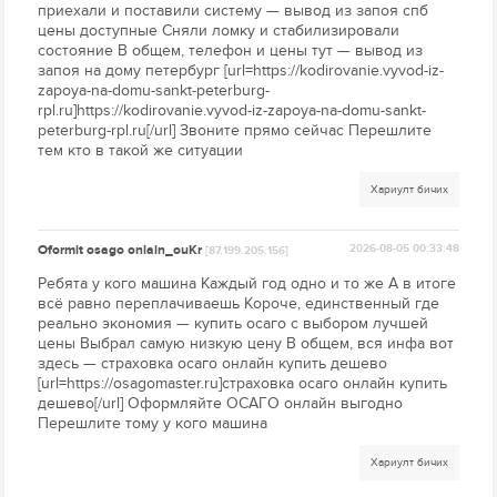
приехали и поставили систему — вывод из запоя спб
цены доступные Сняли ломку и стабилизировали
состояние В общем, телефон и цены тут — вывод из
запоя на дому петербург [url=https://kodirovanie.vyvod-iz-
zapoya-na-domu-sankt-peterburg-
rpl.ru]https://kodirovanie.vyvod-iz-zapoya-na-domu-sankt-
peterburg-rpl.ru[/url] Звоните прямо сейчас Перешлите
тем кто в такой же ситуации
Хариулт бичих
Oformit osago onlain_ouKr
2026-08-05 00:33:48
[87.199.205.156]
Ребята у кого машина Каждый год одно и то же А в итоге
всё равно переплачиваешь Короче, единственный где
реально экономия — купить осаго с выбором лучшей
цены Выбрал самую низкую цену В общем, вся инфа вот
здесь — страховка осаго онлайн купить дешево
[url=https://osagomaster.ru]страховка осаго онлайн купить
дешево[/url] Оформляйте ОСАГО онлайн выгодно
Перешлите тому у кого машина
Хариулт бичих