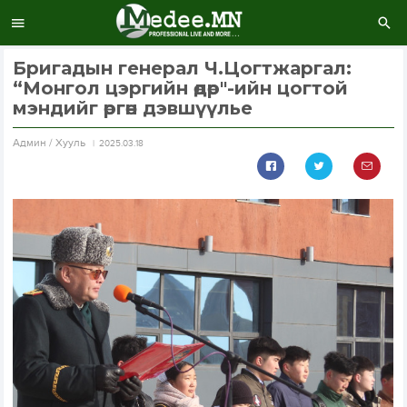
Бригадын генерал Ч.Цогтжаргал:
“Монгол цэргийн өдөр"-ийн цогтой
мэндийг өргөн дэвшүүлье
Aдмин / Хууль
2025.03.18