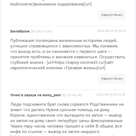
kodirovanie/]анонимное кодирование[/url]
Хариулт бичих
DavidQuive
2026-08-04 19:49:51
[89.124.71.234]
Публикация посвящена жизненным историям людей,
успешно справившихся с зависимостью. Мы покажем,
что выход есть, и он начинается с первого шага —
принятия проблемы и желания измениться. Осуществить
глубокий анализ - [url=https://zapoy-voronezh.ru/]сайт
наркологической клиники «Трезвая жизнь»[/url]
Хариулт бичих
Vivod iz zapoya na domy_peki
2026-08-04 15:53:45
[62.197.45.211]
Люди подскажите Брат снова сорвался Родственники не
знают что делать Нужна срочная помощь на дому
Короче, единственное что вытащило из запоя — вывод
из запоя на дому санкт петербург цены фиксированные
Через пару часов человек пришёл в себя В общем, вся
инфа по ссылке — вывод из запоя недорого