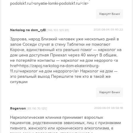
podolsk1.ru/>snyatie-lomki-podolsk1.ru/</a>
Хариулт бичих
Narkolog na dom_ryEi
2026-08-04 09:40:22
[146.103.109.89]
Здорова, народ Близкий человек уже несколько дней в
запое Соседи стучат в стену Таблетки не помогают
Короче, единственный кто реально помог — нарколог на
дом цена доступная Приехал через 40 минут В общем,
не потеряйте контакты — нарколог на дом недорого <a
href=https://zapoj.narkolog-na-dom-ekaterinburg-
11.ru>нарколог на дом недорого</a> Нарколог на дом —
это реальный выход Перешлите тем кто в такой же
ситуации
Хариулт бичих
Rogervon
2026-08-04 08:58:18
[89.110.70.125]
Наркологическая клиника принимает взрослых
пациентов, родственников зависимых, лиц с признаками
пивного, женского или хронического алкоголизма, а