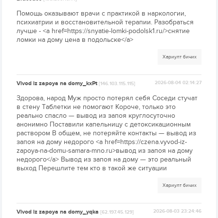
Помощь оказывают врачи с практикой в наркологии,
психиатрии и восстановительной терапии. Разобраться
лучше - <a href=https://snyatie-lomki-podolsk1.ru/>снятие
ломки на дому цена в подольске</a>
Хариулт бичих
Vivod iz zapoya na domy_kxPt
2026-08-04 02:14:27
[146.103.115.115]
Здорова, народ Муж просто потерял себя Соседи стучат
в стену Таблетки не помогают Короче, только это
реально спасло — вывод из запоя круглосуточно
анонимно Поставили капельницу с детоксикационным
раствором В общем, не потеряйте контакты — вывод из
запоя на дому недорого <a href=https://czena.vyvod-iz-
zapoya-na-domu-samara-mno.ru>вывод из запоя на дому
недорого</a> Вывод из запоя на дому — это реальный
выход Перешлите тем кто в такой же ситуации
Хариулт бичих
Vivod iz zapoya na domy_yqka
2026-08-03 23:24:46
[62.197.45.129]