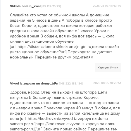
Shkola onlain_kwsl
2026-08-05 14:43:40
[89.124.70.29]
Слушайте кто устал от обычной школы А домашние
задания на 5 часов в день А поборы в классе просто
бесят Короче, единственная школа которая работает —
средняя школа онлайн обучение с 1 класса Уроки в
удобное время В общем, вся инфа вот здесь — школа
онлайн дистанционное обучение
[url=https://distanczionno.shkola-onlajn-gtn.ru]школа онлайн
дистанционное обучение[/url] Переходите на дистант
нормальный Перешлите другим родителям
Хариулт бичих
Vivod iz zapoya na domy_trPn
2026-08-05 10:26:51
[148.222.185.184]
Здорова, народ Отец не выходит из штопора Дети
напуганы В больницу тащить страшно Короче,
единственное что вытащило из запоя — вывод из запоя
с выездом врача Приехали через 40 минут В общем, вся
инфа по ссылке — вывести из запоя капельница на дому
цена [url=https://kodirovanie.vyvod-iz-zapoya-na-domu-
samara-pqr.ru]https://kodirovanie.vyvod-iz-zapoya-na-domu-
samara-pqr.ru[/url] Звоните прямо сейчас Перешлите тем