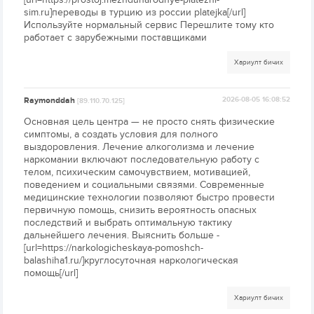
sim.ru]переводы в турцию из россии platejka[/url]
Используйте нормальный сервис Перешлите тому кто
работает с зарубежными поставщиками
Хариулт бичих
Raymonddah
2026-08-05 16:08:52
[89.110.70.125]
Основная цель центра — не просто снять физические
симптомы, а создать условия для полного
выздоровления. Лечение алкоголизма и лечение
наркомании включают последовательную работу с
телом, психическим самочувствием, мотивацией,
поведением и социальными связями. Современные
медицинские технологии позволяют быстро провести
первичную помощь, снизить вероятность опасных
последствий и выбрать оптимальную тактику
дальнейшего лечения. Выяснить больше -
[url=https://narkologicheskaya-pomoshch-
balashiha1.ru/]круглосуточная наркологическая
помощь[/url]
Хариулт бичих