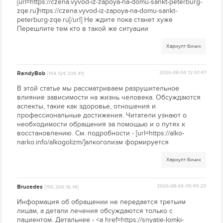
[url=https://czena.vyvod-iz-zapoya-na-domu-sankt-peterburg-
zqe.ru]https://czena.vyvod-iz-zapoya-na-domu-sankt-
peterburg-zqe.ru[/url] Не ждите пока станет хуже
Перешлите тем кто в такой же ситуации
Хариулт бичих
RandyBob
2026-08-04 12:51:47
[144.124.239.41]
В этой статье мы рассматриваем разрушительное
влияние зависимости на жизнь человека. Обсуждаются
аспекты, такие как здоровье, отношения и
профессиональные достижения. Читатели узнают о
необходимости обращения за помощью и о путях к
восстановлению. См. подробности - [url=https://alko-
narko.info/alkogolizm/]алкоголизм формируется
Хариулт бичих
Brucedes
2026-08-04 09:49:29
[195.200.16.14]
Информация об обращении не передается третьим
лицам, а детали лечения обсуждаются только с
пациентом. Детальнее - <a href=https://snyatie-lomki-