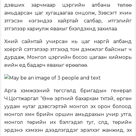
дэвших зарчмаар цэргийн албаны төлөө
амьдарсан цаг хугацаагаа онцолж, Зэвсэгт хүчин
зүтгэсэн нэгэндээ хайртай салбар, итгэлийг
зүтгэлээр хариулж явахыг бүхэлдэхүүнд захилаа.
Хүний сайнтай учирсан нь цаг наргүй албанд
хоёргүй сэтгэлээр зүтгэхэд том дэмжлэг байсныг ч
дурдаж, Монгол цэргийн босоо цагаан хийморь
үеийн үед бадарч явахыг ерөөлөө.
Арга хэмжээний төгсгөлд бригадын генерал
Ч.Цогтжаргал “Өнө эртний бахархам түүхтэй, өргөн
уудам нутаг дэвсгэртэй монгол эх орон болоод
монгол хүмүүн бүрийн оршин амьдрахын учир утга,
монгол төрийн их бэлгэдэл туг, сүлд, төрийн
эрдэнэ хэмээн дээдлэгддэг эрэлхэг жанжид, эх