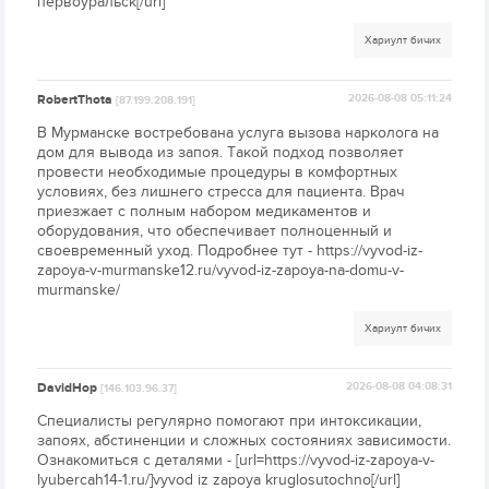
первоуральск[/url]
Хариулт бичих
RobertThota
2026-08-08 05:11:24
[87.199.208.191]
В Мурманске востребована услуга вызова нарколога на
дом для вывода из запоя. Такой подход позволяет
провести необходимые процедуры в комфортных
условиях, без лишнего стресса для пациента. Врач
приезжает с полным набором медикаментов и
оборудования, что обеспечивает полноценный и
своевременный уход. Подробнее тут - https://vyvod-iz-
zapoya-v-murmanske12.ru/vyvod-iz-zapoya-na-domu-v-
murmanske/
Хариулт бичих
DavidHop
2026-08-08 04:08:31
[146.103.96.37]
Специалисты регулярно помогают при интоксикации,
запоях, абстиненции и сложных состояниях зависимости.
Ознакомиться с деталями - [url=https://vyvod-iz-zapoya-v-
lyubercah14-1.ru/]vyvod iz zapoya kruglosutochno[/url]