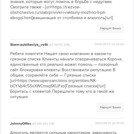
знания, которые могут помочь в борьбе с недугами.
Смотрите также - [url=https://trezvoe-
obshchestvo.ru/stati/privivki-i-vaktsiny-mozhno-li-pit-
alkogol.html]вакцинация от столбняка и алкоголь[/url]
Хариулт бичих
Skam-pyblikaciya_veSt
2026-08-07 22:24:50
[62.197.45.208]
Ребята помогите Нашёл свою компанию в каком-то
грязном списке Клиенты начали отворачиваться Короче,
единственные кто реально может помочь — позорный
сайт блокировка клеветы Восстановили репутацию В
общем, сохраняйте себе — Грязные списки
[url=https://www.opensanctions.org/entities/NK-
bCYVp4c5SxXWCmxqSKUFxo]Грязные списки[/url]
Боритесь с клеветой Перешлите тому кто в такой же
ситуации
Хариулт бичих
JohnnyOffex
2026-08-07 22:10:48
[87.199.203.219]
Алкоголь является сильным наркотиком, зависимость