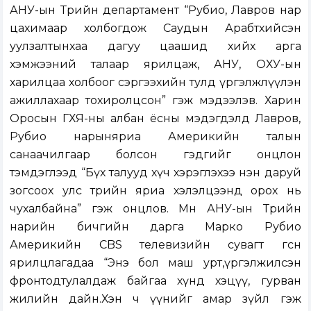
АНУ-ын Төрийн департамент “Рубио, Лавров нар
цахимаар холбогдож Саудын Арабтхийсэн
уулзалтынхаа дагуу цаашид хийх арга
хэмжээний талаар ярилцаж, АНУ, ОХУ-ын
харилцаа холбоог сэргээхийн тулд үргэлжлүүлэн
ажиллахаар тохиролцсон” гэж мэдээлэв. Харин
Оросын ГХЯ-ны албан ёсны мэдэгдэлд Лавров,
Рубио нарыняриа Америкийн талын
санаачилгаар болсон гэдгийг онцлон
тэмдэглээд “Бүх талууд хүч хэрэглэхээ нэн даруй
зогсоох улс төрийн яриа хэлэлцээнд орох нь
чухалбайна” гэж онцлов. Мөн АНУ-ын Төрийн
нарийн бичгийн дарга Марко Рубио
Америкийн CBS телевизийн сувагт өгсөн
ярилцлагадаа “Энэ бол маш урт,үргэлжилсэн
фронтодтулалдаж байгаа хүнд хэцүү, гурван
жилийн дайн.Хэн ч үүнийг амар зүйл гэж