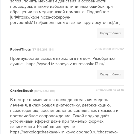
запоя, понять механизм действия и особенности
процедуры, а также избежать типичных ошибок при
обращении за медицинской помощью. Подробнее -
[url=https://kapelnicza-ot-zapoya-
pervouralsk11.ru/]капельница от запоя круглосуточно[/url]
Хариулт бичих
RobertThota
2026-08-08 08:12:02
[87.199.208.191]
Преимущества вызова нарколога на дом: Разобраться
лучше - https://vyvod-iz-zapoya-v-murmanske12.ru/
Хариулт бичих
CharlesBouch
2026-08-08 07:41:16
[89.124.93.110]
В центре применяется последовательная модель
лечения, включающая диагностику, детоксикацию,
психотерапию, восстановление социальных навыков и
постлечебное сопровождение. Такой подход даёт
устойчивый эффект даже при тяжёлых формах
зависимости. Разобраться лучше -
https://narkologicheskaya-klinika-volgograd9.ru/chastnaya-