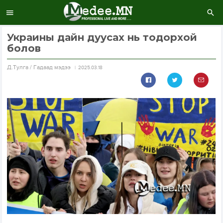
Украины дайн дуусах нь тодорхой
болов
Д.Тулга / Гадаад мэдээ
2025.03.18