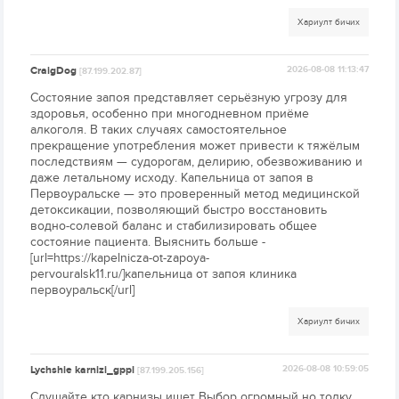
Хариулт бичих
CraigDog
2026-08-08 11:13:47
[87.199.202.87]
Состояние запоя представляет серьёзную угрозу для
здоровья, особенно при многодневном приёме
алкоголя. В таких случаях самостоятельное
прекращение употребления может привести к тяжёлым
последствиям — судорогам, делирию, обезвоживанию и
даже летальному исходу. Капельница от запоя в
Первоуральске — это проверенный метод медицинской
детоксикации, позволяющий быстро восстановить
водно-солевой баланс и стабилизировать общее
состояние пациента. Выяснить больше -
[url=https://kapelnicza-ot-zapoya-
pervouralsk11.ru/]капельница от запоя клиника
первоуральск[/url]
Хариулт бичих
Lychshie karnizi_gppl
2026-08-08 10:59:05
[87.199.205.156]
Слушайте кто карнизы ищет Выбор огромный но толку