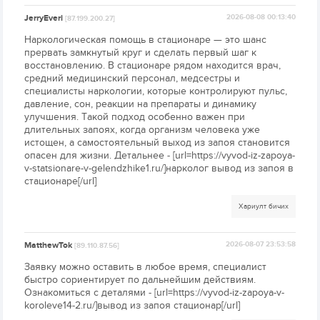
JerryEveri
2026-08-08 00:13:40
[87.199.200.27]
Наркологическая помощь в стационаре — это шанс
прервать замкнутый круг и сделать первый шаг к
восстановлению. В стационаре рядом находится врач,
средний медицинский персонал, медсестры и
специалисты наркологии, которые контролируют пульс,
давление, сон, реакции на препараты и динамику
улучшения. Такой подход особенно важен при
длительных запоях, когда организм человека уже
истощен, а самостоятельный выход из запоя становится
опасен для жизни. Детальнее - [url=https://vyvod-iz-zapoya-
v-statsionare-v-gelendzhike1.ru/]нарколог вывод из запоя в
стационаре[/url]
Хариулт бичих
MatthewTok
2026-08-07 23:53:58
[89.110.87.56]
Заявку можно оставить в любое время, специалист
быстро сориентирует по дальнейшим действиям.
Ознакомиться с деталями - [url=https://vyvod-iz-zapoya-v-
koroleve14-2.ru/]вывод из запоя стационар[/url]