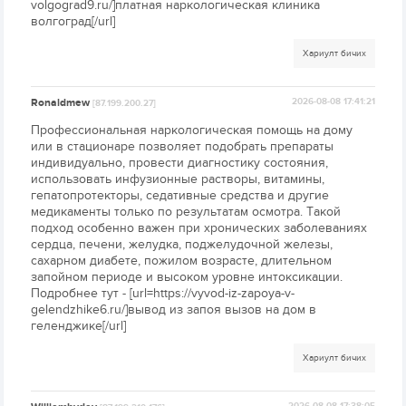
volgograd9.ru/]платная наркологическая клиника
волгоград[/url]
Хариулт бичих
Ronaldmew
2026-08-08 17:41:21
[87.199.200.27]
Профессиональная наркологическая помощь на дому
или в стационаре позволяет подобрать препараты
индивидуально, провести диагностику состояния,
использовать инфузионные растворы, витамины,
гепатопротекторы, седативные средства и другие
медикаменты только по результатам осмотра. Такой
подход особенно важен при хронических заболеваниях
сердца, печени, желудка, поджелудочной железы,
сахарном диабете, пожилом возрасте, длительном
запойном периоде и высоком уровне интоксикации.
Подробнее тут - [url=https://vyvod-iz-zapoya-v-
gelendzhike6.ru/]вывод из запоя вызов на дом в
геленджике[/url]
Хариулт бичих