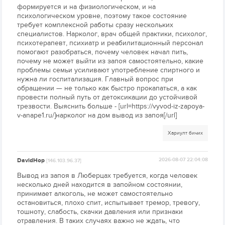
формируется и на физиологическом, и на
психологическом уровне, поэтому такое состояние
требует комплексной работы сразу нескольких
специалистов. Нарколог, врач общей практики, психолог,
психотерапевт, психиатр и реабилитационный персонал
помогают разобраться, почему человек начал пить,
почему не может выйти из запоя самостоятельно, какие
проблемы семьи усиливают употребление спиртного и
нужна ли госпитализация. Главный вопрос при
обращении — не только как быстро прокапаться, а как
провести полный путь от детоксикации до устойчивой
трезвости. Выяснить больше - [url=https://vyvod-iz-zapoya-
v-anape1.ru/]нарколог на дом вывод из запоя[/url]
Хариулт бичих
DavidHop
2026-08-07 22:04:08
[146.103.96.37]
Вывод из запоя в Люберцах требуется, когда человек
несколько дней находится в запойном состоянии,
принимает алкоголь, не может самостоятельно
остановиться, плохо спит, испытывает тремор, тревогу,
тошноту, слабость, скачки давления или признаки
отравления. В таких случаях важно не ждать, что