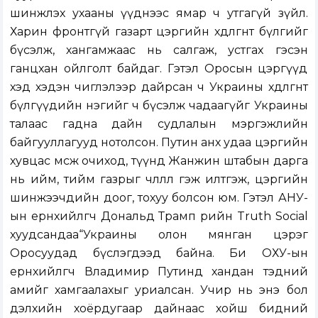
шинжлэх ухааны үүднээс ямар ч утгагүй зүйл.
Харин фронтгүй газарт цэргийн хөдөлгөөнт бүлгийг
бүсэлж, хангамжаас нь салгаж, устгах гэсэн
ганцхан ойлголт байдаг. Гэтэл Оросын цэргүүд
хэд хэдэн чиглэлээр дайрсан ч Украины хөдөлгөөнт
бүлгүүдийн нэгийг ч бүсэлж чадаагүйг Украины
талаас гадна дайн судлалын мэргэжлийн
байгууллагууд нотолсон. Путин анх удаа цэргийн
хувцас өмсөж очиход, түүнд Жанжин штабын дарга
нь ийм, тийм газрыг чөлөөллөө гэж илтгэж, цэргийн
шинжээчдийн доог, тохуу болсон юм. Гэтэл АНУ-
ын ерөнхийлөгч Дональд Трамп өөрийн Truth Social
хуудсандаа“Украины олон мянган цэрэг
Оросуудад бүслэгдээд байна. Би ОХУ-ын
ерөнхийлөгч Владимир Путинд хандан тэдний
амийг хамгаалахыг уриалсан. Учир нь энэ бол
дэлхийн хоёрдугаар дайнаас хойш бидний