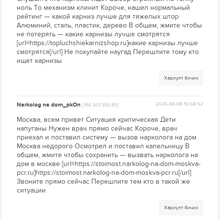
ноль То механизм клинит Короче, нашел нормальный
рейтинг — какой карниз лучше для тяжелых штор
Алюминий, сталь, пластик, дерево В общем, жмите чтобы
не потерять — какие карнизы лучше смотрятся
[url=https://topluchshiekarnizshop.ru]какие карнизы лучше
смотрятся[/url] Не покупайте наугад Перешлите тому кто
ищет карнизы
Хариулт бичих
Narkolog na dom_pkOn
2026-08-08 10:58:52
[146.103.109.89]
Москва, всем привет Ситуация критическая Дети
напуганы Нужен врач прямо сейчас Короче, врач
приехал и поставил систему — вызов нарколога на дом
Москва недорого Осмотрел и поставил капельницу В
общем, жмите чтобы сохранить — вызвать нарколога на
дом в москве [url=https://stoimost.narkolog-na-dom-moskva-
pcr.ru]https://stoimost.narkolog-na-dom-moskva-pcr.ru[/url]
Звоните прямо сейчас Перешлите тем кто в такой же
ситуации
Хариулт бичих