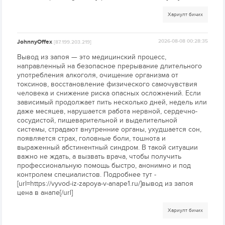
Хариулт бичих
JohnnyOffex
2026-08-08 00:28:35
[87.199.203.219]
Вывод из запоя — это медицинский процесс,
направленный на безопасное прерывание длительного
употребления алкоголя, очищение организма от
токсинов, восстановление физического самочувствия
человека и снижение риска опасных осложнений. Если
зависимый продолжает пить несколько дней, недель или
даже месяцев, нарушается работа нервной, сердечно-
сосудистой, пищеварительной и выделительной
системы, страдают внутренние органы, ухудшается сон,
появляется страх, головные боли, тошнота и
выраженный абстинентный синдром. В такой ситуации
важно не ждать, а вызвать врача, чтобы получить
профессиональную помощь быстро, анонимно и под
контролем специалистов. Подробнее тут -
[url=https://vyvod-iz-zapoya-v-anape1.ru/]вывод из запоя
цена в анапе[/url]
Хариулт бичих