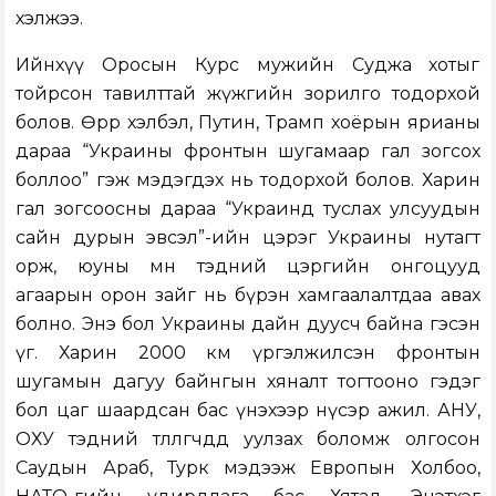
хэлжээ.
Ийнхүү Оросын Курс мужийн Суджа хотыг
тойрсон тавилттай жүжгийн зорилго тодорхой
болов. Өөрөөр хэлбэл, Путин, Трамп хоёрын ярианы
дараа “Украины фронтын шугамаар гал зогсох
боллоо” гэж мэдэгдэх нь тодорхой болов. Харин
гал зогсоосны дараа “Украинд туслах улсуудын
сайн дурын эвсэл”-ийн цэрэг Украины нутагт
орж, юуны өмнө тэдний цэргийн онгоцууд
агаарын орон зайг нь бүрэн хамгаалалтдаа авах
болно. Энэ бол Украины дайн дуусч байна гэсэн
үг. Харин 2000 км үргэлжилсэн фронтын
шугамын дагуу байнгын хяналт тогтооно гэдэг
бол цаг шаардсан бас үнэхээр нүсэр ажил. АНУ,
ОХУ тэдний төлөөлөгчдөд уулзах боломж олгосон
Саудын Араб, Турк мэдээж Европын Холбоо,