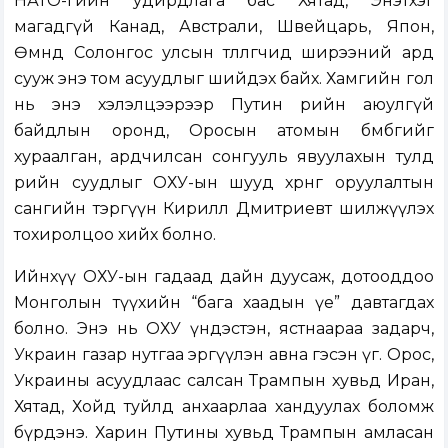
НАТО-гийн удирдлага бас Хятад, Энэтхэг
магадгүй Канад, Австрали, Швейцарь, Япон,
Өмнөд Солонгос улсын төлөөлөгчид ширээний ард
сууж энэ том асуудлыг шийдэх байх. Хамгийн гол
нь энэ хэлэлцээрээр Путин өөрийн аюулгүй
байдлын оронд, Оросын атомын бөмбөгийг
хураалган, ардчилсан сонгууль явуулахын тулд
өөрийн суудлыг ОХУ-ын шууд хөрөнгө оруулалтын
сангийн тэргүүн Кирилл Дмитриевт шилжүүлэх
тохиролцоо хийх болно.
Ийнхүү ОХУ-ын гадаад дайн дуусаж, дотооддоо
Монголын түүхийн “бага хаадын үе” давтагдах
болно. Энэ нь ОХУ үндэстэн, ястнаараа задарч,
Украин газар нутгаа эргүүлэн авна гэсэн үг. Орос,
Украины асуудлаас салсан Трампын хувьд Иран,
Хятад, Хойд туйлд анхаарлаа хандуулах боломж
бүрдэнэ. Харин Путины хувьд Трампын амласан