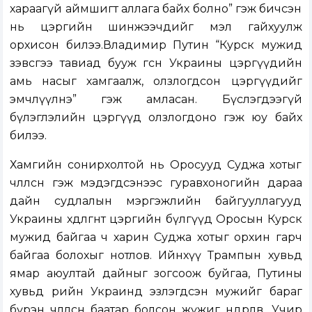
хараагүй аймшигт аллага байх болно” гэж бичсэн
нь цэргийн шинжээчдийг мэл гайхуулж
орхисон билээ.Владимир Путин “Курск мужид
зэвсгээ тавиад бууж өгсөн Украины цэргүүдийн
амь насыг хамгаалж, олзлогдсон цэргүүдийг
эмчлүүлнэ” гэж амласан. Бүслэгдээгүй
бүлэглэлийн цэргүүд олзлогдоно гэж юу байх
билээ.
Хамгийн сонирхолтой нь Оросууд Суджа хотыг
чөлөөлсөн гэж мэдэгдсэнээс гуравхоногийн дараа
дайн судлалын мэргэжлийн байгууллагууд
Украины хөдөлгөөнт цэргийн бүлгүүд Оросын Курск
мужид байгаа ч харин Суджа хотыг орхин гарч
байгаа болохыг нотлов. Ийнхүү Трампын хувьд
ямар аюултай дайныг зогсоож буйгаа, Путины
хувьд өөрийн Украинд эзлэгдсэн мужийг бараг
бүрэн чөлөөлсөн баатар болсон жүжиг өндөрлөв. Учир