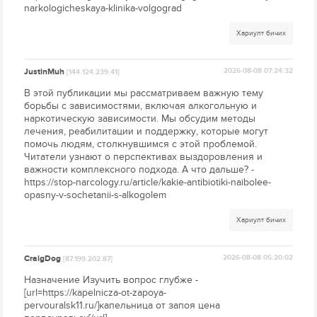
narkologicheskaya-klinika-volgograd
Хариулт бичих
JustinMuh
2026-08-08 07:24:32
[144.124.239.41]
В этой публикации мы рассматриваем важную тему
борьбы с зависимостями, включая алкогольную и
наркотическую зависимости. Мы обсудим методы
лечения, реабилитации и поддержку, которые могут
помочь людям, столкнувшимся с этой проблемой.
Читатели узнают о перспективах выздоровления и
важности комплексного подхода. А что дальше? -
https://stop-narcology.ru/article/kakie-antibiotiki-naibolee-
opasny-v-sochetanii-s-alkogolem
Хариулт бичих
CraigDog
2026-08-08 05:20:02
[87.199.202.87]
Назначение Изучить вопрос глубже -
[url=https://kapelnicza-ot-zapoya-
pervouralsk11.ru/]капельница от запоя цена