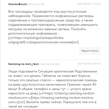
CharlesBouch
2026-08-08 13:32:33
[89.124.93.110]
Все процедуры проводятся под круглосуточным
наблюдением. Применяются инфузионные растворы,
седативные и противосудорожные средства, а также
поддерживающие препараты, позволяющие уменьшить
нагрузку на жизненно важные органы. Получить
дополнительную информацию -
[url=https://narkologicheskaya-klinika-
volgograd9.ru/]наркологическая клиника[/url]
Хариулт бичих
Narkolog na dom_faen
2026-08-08 12:25:36
[148.222.185.184]
Люди подскажите Ситуация критическая Родственники
не знают что делать Таблетки не помогают Короче,
только это реально спасло — наркологическая помощь
на дому круглосуточно качественно Приехал через 40
минут В общем, телефон и цены тут — услуги врача
нарколога на дому [url=https://chastnyj.narkolog-na-dom-
moskva-uxm.ru]https://chastnyj.narkolog-na-dom-moskva-
uxm.ru[/url] Звоните прямо сейчас Перешлите тем кто в
такой же ситуации