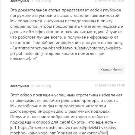
JeremyBah
2026-08-08 02:02:53
[89.124.71.234]
Эта доказательная статья представляет собой глубокое
погружение в успехи и вызовы лечения зависимостей.
Мы обращаемся к научным исследованиям и опыту
специалистов, чтобы предоставить читателям надежные
данные об эффективности различных методик. Изучите,
что работает лучше всего, и получите информацию от
экспертов. Подробная информация доступна по запросу
- [url=https://trezvoe-obshchestvo.ru/stati/yantarnaya-kislota-
pri-pohmele.html]янтарная кислота помогает при
похмелье[/url]
Хариулт бичих
JeremyBah
2026-08-08 00:35:45
[89.124.71.234]
Этот обзор посвящен успешным стратегиям избавления
от зависимости, включая реальные примеры и советы.
Мы разоблачим мифы и предоставим читателям
достоверную информацию о различных подходах.
Получите опыт многообразия методов и найдите
подходящий способ для себя! Смотри, что ещё есть -
[url=https://trezvoe-obshchestvo.ru/stati/privivki-i-vaktsiny-
mozhno-li-pit-alkogol.html]прививки и алкоголь[/url]