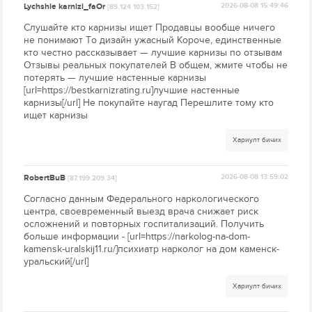
Lychshie karnizi_faOr
2026-08-08 15:49:46
[89.124.103.152]
Слушайте кто карнизы ищет Продавцы вообще ничего
не понимают То дизайн ужасный Короче, единственные
кто честно рассказывает — лучшие карнизы по отзывам
Отзывы реальных покупателей В общем, жмите чтобы не
потерять — лучшие настенные карнизы
[url=https://bestkarnizrating.ru]лучшие настенные
карнизы[/url] Не покупайте наугад Перешлите тому кто
ищет карнизы
Хариулт бичих
RobertBuB
2026-08-08 13:59:02
[87.199.209.34]
Согласно данным Федерального наркологического
центра, своевременный выезд врача снижает риск
осложнений и повторных госпитализаций. Получить
больше информации - [url=https://narkolog-na-dom-
kamensk-uralskij11.ru/]психиатр нарколог на дом каменск-
уральский[/url]
Хариулт бичих