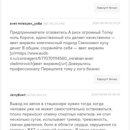
Хариулт бичих
avet mirakyan_yoEa
2026-08-08 03:31:37
[185.115.34.240]
Предприниматели отзовитесь А риск огромный Толку
ноль Короче, единственный кто делает качественно —
авет миракян комплексный подход Сэкономил кучу
денег В общем, сохраняйте себе — авет миракян
[url=https://www.audit-
it.ru/contragent/fl/770701114560_mirakian-avet-
vladimirovich]авет миракян[/url] Доверьтесь
профессионалу Перешлите тому у кого бизнес
Хариулт бичих
JerryEveri
2026-08-08 03:08:36
[87.199.200.27]
Вывод из запоя в стационаре нужен тогда, когда
человек уже не может самостоятельно остановиться,
плохо переносит отмену спиртных напитков, не спит
несколько суток, испытывает тремор, тревожность,
скачки давления, боли в области сердца, нарушения со
стороны ЖКТ и нервной системы. В таких случаях