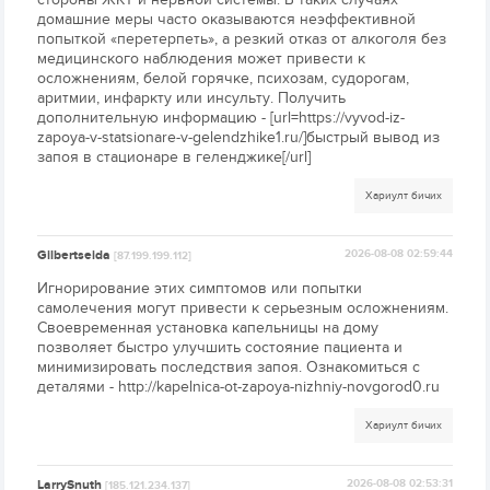
домашние меры часто оказываются неэффективной
попыткой «перетерпеть», а резкий отказ от алкоголя без
медицинского наблюдения может привести к
осложнениям, белой горячке, психозам, судорогам,
аритмии, инфаркту или инсульту. Получить
дополнительную информацию - [url=https://vyvod-iz-
zapoya-v-statsionare-v-gelendzhike1.ru/]быстрый вывод из
запоя в стационаре в геленджике[/url]
Хариулт бичих
Gilbertseida
2026-08-08 02:59:44
[87.199.199.112]
Игнорирование этих симптомов или попытки
самолечения могут привести к серьезным осложнениям.
Своевременная установка капельницы на дому
позволяет быстро улучшить состояние пациента и
минимизировать последствия запоя. Ознакомиться с
деталями - http://kapelnica-ot-zapoya-nizhniy-novgorod0.ru
Хариулт бичих
LarrySnuth
2026-08-08 02:53:31
[185.121.234.137]