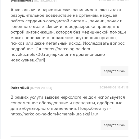
Williambyday
2026-08-08 17:38:05
[87.199.210.176]
Алкогольная и наркотическая зависимость оказывают
разрушительное воздействие на организм, нарушая
работу сердечно-сосудистой системы, печени, почек и
головного мозга. Запои и передозировки приводят к
острой интоксикации, которая без медицинской помощи
может перерасти в поражение внутренних органов,
психоз или даже летальный исход. Исследовать вопрос
подробнее - [url=https://narcolog-na-dom-
novokuznetsk00.ru/]нарколог на дом анонимно
новокузнецк[/url]
Хариулт бичих
RobertBuB
2026-08-08 16:41:18
[87.199.209.34]
В рамках услуги вызова нарколога на дом используется
современное оборудование и препараты, одобренные
для амбулаторного применения. Подробнее тут -
https://narkolog-na-dom-kamensk-uralskij11.ru/
Хариулт бичих