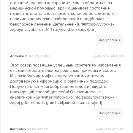
организм полностью справится сам, а обратиться за
медицинской помощью: врач оценивает состояние
пациента, длительность запоя, количество спиртного,
наличие хронических заболеваний и подбирает
безопасное лечение. Детальнее - [url=https://vyvod-iz-
zapoya-v-lyubercah14-1.ru/]vyvod iz zapoya[/url]
Хариулт бичих
Antoniocit
2026-08-07 22:00:54
[146.103.99.65]
Этот обзор посвящен успешным стратегиям избавления
от зависимости, включая реальные примеры и советы.
Мы разоблачим мифы и предоставим читателям
достоверную информацию о различных подходах.
Получите опыт многообразия методов и найдите
подходящий способ для себя! Ознакомьтесь с
аналитикой - [url=https://stop-alko.info/zapoy/pyanstvo-i-
zapoj-gde-prohodit-gran.html]запой пьянство[/url]
Хариулт бичих
Patricktok
2026-08-07 21:11:49
[87.199.203.95]