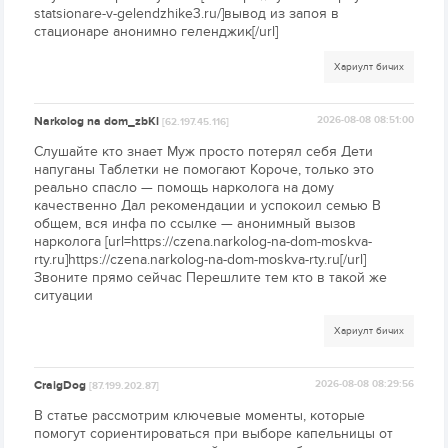
statsionare-v-gelendzhike3.ru/]вывод из запоя в
стационаре анонимно геленджик[/url]
Хариулт бичих
Narkolog na dom_zbKl
2026-08-08 08:51:00
[62.197.45.116]
Слушайте кто знает Муж просто потерял себя Дети
напуганы Таблетки не помогают Короче, только это
реально спасло — помощь нарколога на дому
качественно Дал рекомендации и успокоил семью В
общем, вся инфа по ссылке — анонимный вызов
нарколога [url=https://czena.narkolog-na-dom-moskva-
rty.ru]https://czena.narkolog-na-dom-moskva-rty.ru[/url]
Звоните прямо сейчас Перешлите тем кто в такой же
ситуации
Хариулт бичих
CraigDog
2026-08-08 08:29:56
[87.199.202.87]
В статье рассмотрим ключевые моменты, которые
помогут сориентироваться при выборе капельницы от