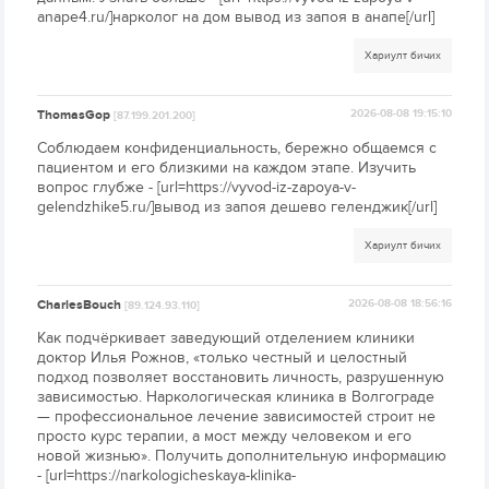
anape4.ru/]нарколог на дом вывод из запоя в анапе[/url]
Хариулт бичих
ThomasGop
2026-08-08 19:15:10
[87.199.201.200]
Соблюдаем конфиденциальность, бережно общаемся с
пациентом и его близкими на каждом этапе. Изучить
вопрос глубже - [url=https://vyvod-iz-zapoya-v-
gelendzhike5.ru/]вывод из запоя дешево геленджик[/url]
Хариулт бичих
CharlesBouch
2026-08-08 18:56:16
[89.124.93.110]
Как подчёркивает заведующий отделением клиники
доктор Илья Рожнов, «только честный и целостный
подход позволяет восстановить личность, разрушенную
зависимостью. Наркологическая клиника в Волгограде
— профессиональное лечение зависимостей строит не
просто курс терапии, а мост между человеком и его
новой жизнью». Получить дополнительную информацию
- [url=https://narkologicheskaya-klinika-