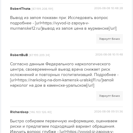
RobertThota
2026-08-08 10:48:28
[87.199.208.191]
Вывод из запоя показан при: Исследовать вопрос
подробнее - [url=https://vyvod-iz-zapoya-v-
murmanske12.ru/]вывод из запоя цена в мурманске[/url]
Хариулт бичих
RobertBuB
2026-08-08 10:11:48
[87.199.209.34]
Согласно данным Федерального наркологического
центра, своевременный выезд врача снижает риск
осложнений и повторных госпитализаций. Подробнее -
[url=https://narkolog-na-dom-kamensk-uralskij11.ru/]запой
нарколог на дом в каменске-уральском[/url]
Хариулт бичих
Richardsop
2026-08-08 09:51:36
[146.103.126.40]
Быстро собираем первичную информацию, оцениваем
риски и предлагаем подходящий вариант обращения.
Изучить вопрос глубже - [url=https://vyvod-iz-zapoya-v-