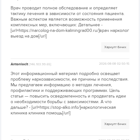
Врач проводит полное обследование и определяет
тактику лечения в зависимости от состояния пациента.
Важным аспектом является возможность применения
комплексных мер, включающих: Детальнее -
[url=https://narcolog-na-dom-kaliningrad00.ru/]врач нарколог
выезд на дом[/url]
Хариулт бичих
Antoniocit
2026-08-08 02:50:15
[146.103.99.65]
Этот информационный материал подробно освещает
проблему наркозависимости, ее причины и последствия.
Мы предлагаем информацию о методах лечения,
профилактики и поддерживающих программах. Цель
статьи — повысить осведомленность и продвигать идеи
о необходимости борьбы с зависимостями. А что
дальше? - [url=https://stop-alko.info/]наркологическая
клиника клиника помощь[/url]
Хариулт бичих