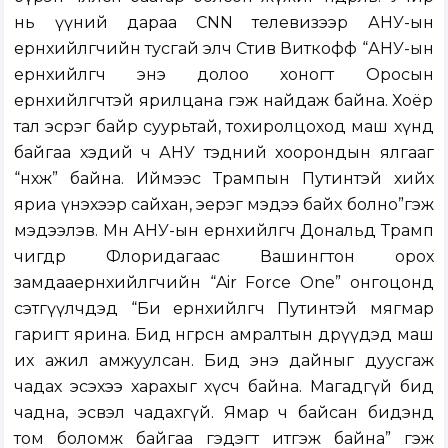
нь үүний дараа CNN телевизээр АНУ-ын
ерөнхийлөгчийн тусгай элч Стив Виткофф “АНУ-ын
ерөнхийлөгч энэ долоо хоногт Оросын
ерөнхийлөгчтэй ярилцана гэж найдаж байна. Хоёр
тал эсрэг байр суурьтай, тохиролцоход маш хүнд
байгаа хэдий ч АНУ тэдний хоорондын ялгааг
“нөхөж” байна. Иймээс Трампын Путинтэй хийх
яриа үнэхээр сайхан, эерэг мэдээ байх болно”гэж
мэдээлэв. Мөн АНУ-ын ерөнхийлөгч Дональд Трамп
өчигдөр Флоридагаас Вашингтон орох
замдааерөнхийлөгчийн “Air Force One” онгоцонд
сэтгүүлчдэд “Би ерөнхийлөгч Путинтэй мягмар
гаригт ярина. Бид өнгөрсөн амралтын өдрүүдэд маш
их ажил амжуулсан. Бид энэ дайныг дуусгаж
чадах эсэхээ харахыг хүсч байна. Магадгүй бид
чадна, эсвэл чадахгүй. Ямар ч байсан бидэнд
том боломж байгаа гэдэгт итгэж байна” гэж