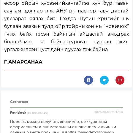
ёсоор ойрын хүрээнийхэнтэйгээ хүн бүр таван
сая ам. доллар төлж АНУ-ын паспорт авч дуртай
улсаараа аялах биз. Гэхдээ Путин хөрөнгийг нь
булаан авахын тулд ойр тойрныхон нь “новичок”
өгчих байх гэсэн байнгын айдастай амьдрах
болно.Ямар ч байсангурвын гурван жил
үргэлжилсэн цуст дайн дуусах гэж байна.
Г.АМАРСАНАА
Сэтгэгдэл
Patricktok
2026-08-08 19:37:50
[87.199.203.95]
Помощь можно получить анонимно, с аккуратным
оформлением и внимательным отношением к личным
данным. Узнать больше - [url=https://vyvod-iz-zapoya-v-