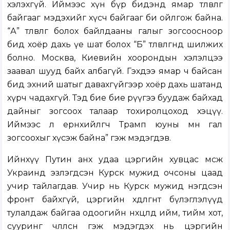
хэлэхгүй. Иймээс хүн бүр бидэнд ямар төлөвлөгөө
байгааг мэдэхийг хүсч байгааг би ойлгож байна.
“А” төлөвлөгөө болох байлдааны галыг зогсоосноор
бид хоёр дахь үе шат болох “Б” төлөвлөгөөнд шилжих
болно. Москва, Киевийн хоорондын хэлэлцээ
заавал шууд байх албагүй. Гэхдээ ямар ч байсан
бид эхний шатыг давахгүйгээр хоёр дахь шатанд
хүрч чадахгүй. Тэд бие бие рүүгээ буудаж байхад
дайныг зогсоох талаар тохиролцоход хэцүү.
Иймээс л ерөнхийлөгч Трамп юуны өмнө гал
зогсоохыг хүсэж байна” гэж мэдэгдэв.
Ийнхүү Путин анх удаа цэргийн хувцас өмсөж
Украинд эзлэгдсэн Курск мужид очсоны цаад
учир тайлагдав. Учир нь Курск мужид нэгдсэн
фронт байхгүй, цэргийн хөдөлгөөнт бүлэглэлүүд
тулалдаж байгаа одоогийн нөхцөлд ийм, тийм хот,
сууринг чөлөөлсөн гэж мэдэгдэх нь цэргийн