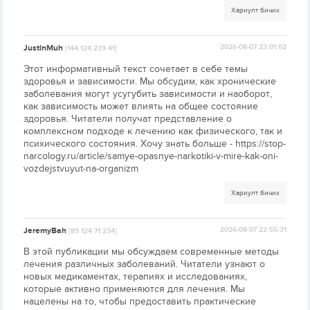
Хариулт бичих
JustinMuh
2026-08-07 23:01:02
[144.124.239.41]
Этот информативный текст сочетает в себе темы
здоровья и зависимости. Мы обсудим, как хронические
заболевания могут усугубить зависимости и наоборот,
как зависимость может влиять на общее состояние
здоровья. Читатели получат представление о
комплексном подходе к лечению как физического, так и
психического состояния. Хочу знать больше - https://stop-
narcology.ru/article/samye-opasnye-narkotiki-v-mire-kak-oni-
vozdejstvuyut-na-organizm
Хариулт бичих
JeremyBah
2026-08-07 22:55:31
[89.124.71.234]
В этой публикации мы обсуждаем современные методы
лечения различных заболеваний. Читатели узнают о
новых медикаментах, терапиях и исследованиях,
которые активно применяются для лечения. Мы
нацелены на то, чтобы предоставить практические