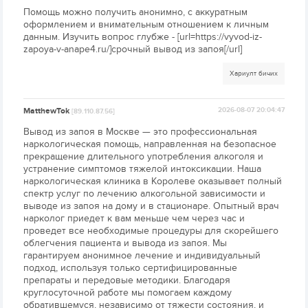
Помощь можно получить анонимно, с аккуратным
оформлением и внимательным отношением к личным
данным. Изучить вопрос глубже - [url=https://vyvod-iz-
zapoya-v-anape4.ru/]срочный вывод из запоя[/url]
Хариулт бичих
MatthewTok
2026-08-07 20:04:47
[89.110.87.56]
Вывод из запоя в Москве — это профессиональная
наркологическая помощь, направленная на безопасное
прекращение длительного употребления алкоголя и
устранение симптомов тяжелой интоксикации. Наша
наркологическая клиника в Королеве оказывает полный
спектр услуг по лечению алкогольной зависимости и
выводе из запоя на дому и в стационаре. Опытный врач
нарколог приедет к вам меньше чем через час и
проведет все необходимые процедуры для скорейшего
облегчения пациента и вывода из запоя. Мы
гарантируем анонимное лечение и индивидуальный
подход, используя только сертифицированные
препараты и передовые методики. Благодаря
круглосуточной работе мы помогаем каждому
обратившемуся, независимо от тяжести состояния, и