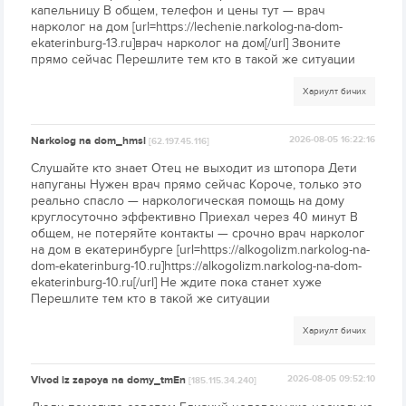
капельницу В общем, телефон и цены тут — врач
нарколог на дом [url=https://lechenie.narkolog-na-dom-
ekaterinburg-13.ru]врач нарколог на дом[/url] Звоните
прямо сейчас Перешлите тем кто в такой же ситуации
Хариулт бичих
Narkolog na dom_hmsl
2026-08-05 16:22:16
[62.197.45.116]
Слушайте кто знает Отец не выходит из штопора Дети
напуганы Нужен врач прямо сейчас Короче, только это
реально спасло — наркологическая помощь на дому
круглосуточно эффективно Приехал через 40 минут В
общем, не потеряйте контакты — срочно врач нарколог
на дом в екатеринбурге [url=https://alkogolizm.narkolog-na-
dom-ekaterinburg-10.ru]https://alkogolizm.narkolog-na-dom-
ekaterinburg-10.ru[/url] Не ждите пока станет хуже
Перешлите тем кто в такой же ситуации
Хариулт бичих
Vivod iz zapoya na domy_tmEn
2026-08-05 09:52:10
[185.115.34.240]