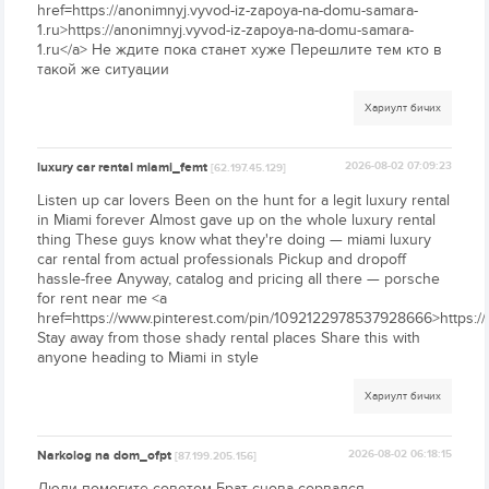
href=https://anonimnyj.vyvod-iz-zapoya-na-domu-samara-
1.ru>https://anonimnyj.vyvod-iz-zapoya-na-domu-samara-
1.ru</a> Не ждите пока станет хуже Перешлите тем кто в
такой же ситуации
Хариулт бичих
luxury car rental miami_femt
2026-08-02 07:09:23
[62.197.45.129]
Listen up car lovers Been on the hunt for a legit luxury rental
in Miami forever Almost gave up on the whole luxury rental
thing These guys know what they're doing — miami luxury
car rental from actual professionals Pickup and dropoff
hassle-free Anyway, catalog and pricing all there — porsche
for rent near me <a
href=https://www.pinterest.com/pin/1092122978537928666>https:
Stay away from those shady rental places Share this with
anyone heading to Miami in style
Хариулт бичих
Narkolog na dom_ofpt
2026-08-02 06:18:15
[87.199.205.156]
Люди помогите советом Брат снова сорвался