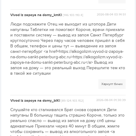
Vivod iz zapoya na domy_kmKl
2026-08-04 03:14:51
[146.103.110.4]
Люди подскажите Отец не выходит из штопора Дети
напуганы Таблетки не помогают Короче, врачи приехали
и поставили систему — вывод из запоя Санкт Петербург
круглосуточно Через пару часов человек пришёл в себя
В общем, телефон и цены тут — выведение из запоя
санкт-петербург <a href=https://alkogolizm.vyvod-iz-zapoya-
na-domu-sankt-peterburg-abc.ru>https://alkogolizm.vyvod-iz-
zapoya-na-domu-sankt-peterburg-abc.ru</a> Вывод из
запоя на дому — это реальный выход Перешлите тем кто
в такой же ситуации
Хариулт бичих
Vivod iz zapoya na domy_blKl
2026-08-04 01:30:39
[89.124.103.152]
Слушайте кто сталкивался Брат снова сорвался Дети
напуганы В больницу тащить страшно Короче, только это
реально спасло — вывод из запоя на дому спб цены
адекватные Приехали через 40 минут В общем, жмите
чтобы сохранить — вывод из алкогольного запоя <a