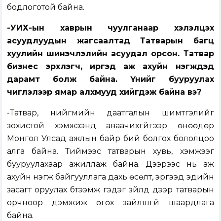
бодлоготой байна.
-УИХ-ын хаврын чуулганаар хэлэлцэх
асуудлуудын жагсаалтад Татварын багц
хуулийн шинэчлэлийн асуудал орсон. Татвар
бизнес эрхлэгч, иргэд аж ахуйн нэгжүүдэд
дарамт болж байна. Үүнийг бууруулах
чиглэлээр ямар алхмууд хийгдэж байна вэ?
-Татвар, нийгмийн даатгалын шимтгэлийг
зохистой хэмжээнд аваачихгүйгээр өнөөдөр
Монгол Улсад ажлын байр бий болгох бололцоо
алга байна. Тиймээс татварын хувь, хэмжээг
бууруулахаар ажиллаж байна. Дээрээс нь аж
ахуйн нэгж байгууллага дахь өсөлт, эргээд эдийн
засагт оруулах бүтээмж гэдэг зүйлүүд дээр татварын
орчноор дэмжиж өгөх зайлшгүй шаардлага
байна.