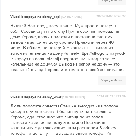
Хариулт бичих
Vivod iz zapoya na domy_xxpl
2026-08-02 12:26:22
[62.197.45.116]
Нижний Новгород, всем привет Муж просто потерял
себя Соседи стучат в стену Нужна срочная помощь на
дому Короче, врачи приехали и поставили систему —
вывод из запоя на дому срочно Приехали через 40
минут В общем, не потеряйте контакты — вывод из
запоя капельница на дому <a href=https://alkogolizm.vyvod-
iz-zapoya-na-domu-nizhnij-novgorod.ru>вывод из запоя
капельница на дому</a> Вывод из запоя на дому — это
реальный выход Перешлите тем кто в такой же ситуации
Хариулт бичих
Vivod iz zapoya na domy_wxsr
2026-08-02 11:23:39
[146.103.109.89]
Люди помогите советом Отец не выходит из штопора
Соседи стучат в стену В больницу тащить страшно
Короче, единственное что вытащило из запоя —
вывести из запоя на дому анонимно Поставили
капельницу с детоксикационным раствором В общем,
телефон и цены тут — вывод из запоя телефон <a