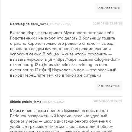
Хариулт бичих
Narkolog na dom_hwKl
2026-08-05 23:55:38
[185.192.22.246]
Екатеринбург, всем привет Муж просто потерял себя
Родственники не знают что делать В больницу тащить
страшно Короче, только это реально спасло — выезд
нарколога на дом качественно Дал рекомендации и
успокоил семью В общем, жмите чтобы сохранить —
вызвать нарколога [url=https://kapelnicza.narkolog-na-dom-
ekaterinburg-12.ru]https://kapelnicza.narkolog-na-dom-
ekaterinburg-12.ru[/url] Нарколог на дом — это реальный
выход Перешлите тем кто в такой же ситуации
Хариулт бичих
Shkola onlain_jxma
2026-08-05 21:24:55
[89.124.103.152]
Мамы и папы всем привет Домашка на весь вечер
Ребёнок раздражённый Короче, реально удобный
формат учёбы — школа дистанционного обучения с
удобным графиком Никаких школьных драм В общем,
смотрите сами по ссылке — школа онлайн для детей