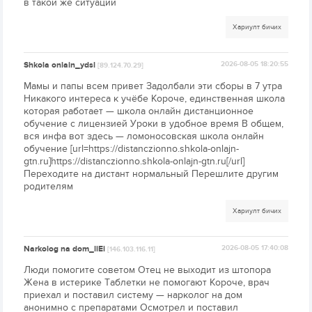
в такой же ситуации
Хариулт бичих
Shkola onlain_ydsl
2026-08-05 18:20:55
[89.124.70.29]
Мамы и папы всем привет Задолбали эти сборы в 7 утра
Никакого интереса к учёбе Короче, единственная школа
которая работает — школа онлайн дистанционное
обучение с лицензией Уроки в удобное время В общем,
вся инфа вот здесь — ломоносовская школа онлайн
обучение [url=https://distanczionno.shkola-onlajn-
gtn.ru]https://distanczionno.shkola-onlajn-gtn.ru[/url]
Переходите на дистант нормальный Перешлите другим
родителям
Хариулт бичих
Narkolog na dom_liEi
2026-08-05 17:40:08
[146.103.116.11]
Люди помогите советом Отец не выходит из штопора
Жена в истерике Таблетки не помогают Короче, врач
приехал и поставил систему — нарколог на дом
анонимно с препаратами Осмотрел и поставил