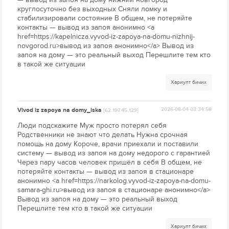
круглосуточно без выходных Сняли ломку и
стабилизировали состояние В общем, не потеряйте
контакты — вывод из запоя анонимно <a
href=https://kapelnicza.vyvod-iz-zapoya-na-domu-nizhnij-
novgorod.ru>вывод из запоя анонимно</a> Вывод из
запоя на дому — это реальный выход Перешлите тем кто
в такой же ситуации
Хариулт бичих
Vivod iz zapoya na domy_lska
2026-08-04 03:34:58
[62.197.45.129]
Люди подскажите Муж просто потерял себя
Родственники не знают что делать Нужна срочная
помощь на дому Короче, врачи приехали и поставили
систему — вывод из запоя на дому недорого с гарантией
Через пару часов человек пришёл в себя В общем, не
потеряйте контакты — вывод из запоя в стационаре
анонимно <a href=https://narkolog.vyvod-iz-zapoya-na-domu-
samara-ghi.ru>вывод из запоя в стационаре анонимно</a>
Вывод из запоя на дому — это реальный выход
Перешлите тем кто в такой же ситуации
Хариулт бичих