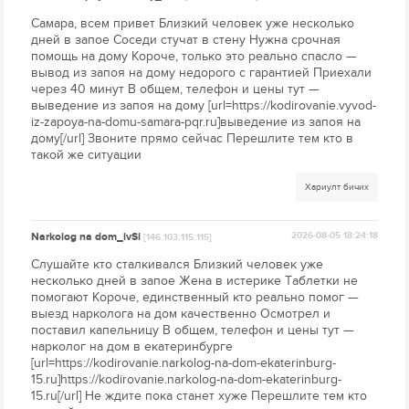
Самара, всем привет Близкий человек уже несколько
дней в запое Соседи стучат в стену Нужна срочная
помощь на дому Короче, только это реально спасло —
вывод из запоя на дому недорого с гарантией Приехали
через 40 минут В общем, телефон и цены тут —
выведение из запоя на дому [url=https://kodirovanie.vyvod-
iz-zapoya-na-domu-samara-pqr.ru]выведение из запоя на
дому[/url] Звоните прямо сейчас Перешлите тем кто в
такой же ситуации
Хариулт бичих
Narkolog na dom_ivSi
2026-08-05 18:24:18
[146.103.115.115]
Слушайте кто сталкивался Близкий человек уже
несколько дней в запое Жена в истерике Таблетки не
помогают Короче, единственный кто реально помог —
выезд нарколога на дом качественно Осмотрел и
поставил капельницу В общем, телефон и цены тут —
нарколог на дом в екатеринбурге
[url=https://kodirovanie.narkolog-na-dom-ekaterinburg-
15.ru]https://kodirovanie.narkolog-na-dom-ekaterinburg-
15.ru[/url] Не ждите пока станет хуже Перешлите тем кто