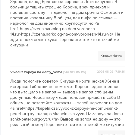
Здорова, народ Брат снова сорвался Дети напуганы В
больницу тащить страшно Короче, врач приехал и
поставил систему — нарколог на дом срочно Осмотрел и
поставил капельницу В общем, вся инфа по ссылке —
нарколог на дом анонимно круглосуточно <a
href=https://czena.narkolog-na-dom-voronezh-
14.ru>https://czena.narkolog-na-dom-voronezh-14.ru</a> Не
ждите пока станет хуже Перешлите тем кто в такой же
ситуации
Хариулт бичих
Vivod iz zapoya na domy_vema
2026-08-02 17:19:16
[146.103.115.115]
Люди помогите советом Ситуация критическая Жена в
истерике Таблетки не помогают Короче, единственное
что вытащило из запоя — вывод из запоя спб цены
доступные Через пару часов человек пришёл в себя В
общем, не потеряйте контакты — запой нарколог на дом
<a href=https://kapelnicza.vyvod-iz-zapoya-na-domu-sankt-
peterburg-xyt.ru>https://kapelnicza.vyvod-iz-zapoya-na-domu-
sankt-peterburg-xyt.ru</a> Вывод из запоя на дому — это
реальный выход Перешлите тем кто в такой же ситуации