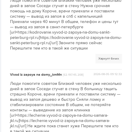
Люди помогите советом Близкий человек уже несколько
дней в запое Соседи стучат в стену Нужна срочная
помощь на дому Короче, врачи приехали и поставили
систему — вывод из запоя в спб с капельницей
Приехали через 40 минут В общем, телефон и цены тут
— вывод из запоя в санкт-петербурге
[url=https://kodirovanie.vyvod-iz-zapoya-na-domu-sankt-
peterburg-rpl.ru]https://kodirovanie.vyvod-iz-zapoya-na-domu-
sankt-peterburg-rpl.ru[/url] Звоните прямо сейчас
Перешлите тем кто в такой же ситуации
Хариулт бичих
Vivod iz zapoya na domy_kmMn
2026-08-05 09:12:32
[62.197.45.208]
Люди помогите советом Близкий человек уже несколько
дней в запое Соседи стучат в стену В больницу тащить
страшно Короче, врачи приехали и поставили систему —
вывод из запоя дешево и быстро Сняли ломку и
стабилизировали состояние В общем, не потеряйте
контакты — выведение из запоя клиника
[url=https://lechenie.vyvod-iz-zapoya-na-domu-samara-
jkl.ru]https://lechenie.vyvod-iz-zapoya-na-domu-samara-
jkl.ru[/url] Не ждите пока станет хуже Перешлите тем кто
в такой же ситуации