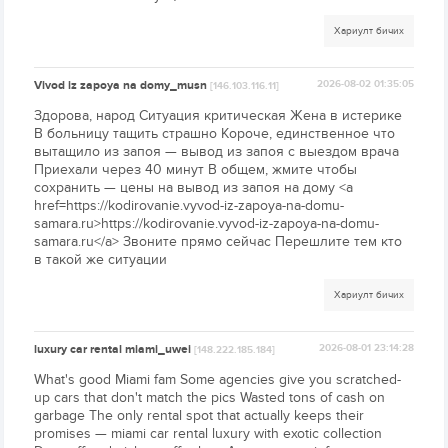
Хариулт бичих
Vivod iz zapoya na domy_musn
2026-08-02 01:35:05
[146.103.116.11]
Здорова, народ Ситуация критическая Жена в истерике
В больницу тащить страшно Короче, единственное что
вытащило из запоя — вывод из запоя с выездом врача
Приехали через 40 минут В общем, жмите чтобы
сохранить — цены на вывод из запоя на дому <a
href=https://kodirovanie.vyvod-iz-zapoya-na-domu-
samara.ru>https://kodirovanie.vyvod-iz-zapoya-na-domu-
samara.ru</a> Звоните прямо сейчас Перешлите тем кто
в такой же ситуации
Хариулт бичих
luxury car rental miami_uwei
2026-08-01 23:14:28
[148.222.185.184]
What's good Miami fam Some agencies give you scratched-
up cars that don't match the pics Wasted tons of cash on
garbage The only rental spot that actually keeps their
promises — miami car rental luxury with exotic collection