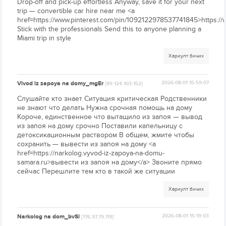
Drop-off and pick-up effortless Anyway, save it for your next
trip — convertible car hire near me <a
href=https://www.pinterest.com/pin/1092122978537741845>https:/
Stick with the professionals Send this to anyone planning a
Miami trip in style
Хариулт бичих
Vivod iz zapoya na domy_mgEr
2026-08-01 15:59:07
[89.124.103.152]
Слушайте кто знает Ситуация критическая Родственники
не знают что делать Нужна срочная помощь на дому
Короче, единственное что вытащило из запоя — вывод
из запоя на дому срочно Поставили капельницу с
детоксикационным раствором В общем, жмите чтобы
сохранить — вывести из запоя на дому <a
href=https://narkolog.vyvod-iz-zapoya-na-domu-
samara.ru>вывести из запоя на дому</a> Звоните прямо
сейчас Перешлите тем кто в такой же ситуации
Хариулт бичих
Narkolog na dom_bvSl
2026-08-01 15:19:03
[176.97.79.119]