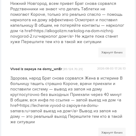
Нижний Новгород, всем привет Брат снова сорвался
Родственники не знают что делать Таблетки не
помогают Короче, только это реально спасло — помощь
нарколога на дому эффективно Осмотрел и поставил
капельницу В общем, не потеряйте контакты — нарколог
дом <a href=https://alkogolizm.narkolog-na-dom-nizhnij-
novgorod-2.ru>нарколог дом</a> Не ждите пока станет
хуже Перешлите тем кто в такой же ситуации
Хариулт бичих
Vivod iz zapoya na domy_wnEr
2026-08-03 17:26:13
[89.124.70.29]
Здорова, народ Брат снова сорвался Жена в истерике В
больницу тащить страшно Короче, врачи приехали и
поставили систему — вывод из запоя на дому
круглосуточно без выходных Приехали через 40 минут
В общем, вся инфа по ссылке — запой выезд на дом <a
href=https://lechenie.vyvod-iz-zapoya-na-domu-
samara.ru>запой выезд на дом</a> Вывод из запоя на
дому — это реальный выход Перешлите тем кто в такой
же ситуации
Хариулт бичих