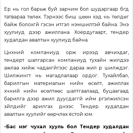
Ер нь гол барьж буй зарчим бол шударгаар бүгд
татвараа төлөх. Тэрнээс биш цөөн хэд нь төлдөг
байж болохгүй гэсэн итгэл үнэмшилтэй байна. Энэ
хуулиуд дээр ажиллана. Хоёрдугаарт, тендер
худалдан авалтын хуулиуд байна.
Цүнхний компаниуд орж ирээд авчихдаг,
тендерт шалгарсан компаниуд тухайн жилдээ
ажлаа хийж чадахгүйгээс дараа жил рүү шилждэг.
Шилжингүүт нь магадлалаар ордог. Тухайлбал,
барилгын материалын үнийн өсөлт, ажиллах
хүчний үнийн өсөлтөөс шалтгаалаад, буцаагаад
барилга дээр ажил дуусдаггүй ийм үргэлжилсэн
зүйлүүдийг арилгах үүднээс Тендер худалдан
авалтын хуулийг өөрчлөх ёстой юм.
-Бас нэг чухал хууль бол Тендер худалдан