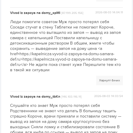
Vivod iz zapoya na domy_spMl
2026-08-03 14:04:11
[87.199.205.156]
Люди помогите советом Муж просто потерял себя
Соседи стучат в стену Таблетки не помогают Короче,
единственное что вытащило из запоя — вывод из запоя
самара с капельницей Поставили капельницу с
детоксикационным раствором В общем, жмите чтобы
сохранить — выведение запоя на дому цена <a
href=https://kapelnicza.vyvod-iz-zapoya-na-domu-samara-
def.ru>https://kapelnicza.vyvod-iz-zapoya-na-domu-samara-
def.ru</a> Не ждите пока станет хуже Перешлите тем кто
в такой же ситуации
Хариулт бичих
Vivod iz zapoya na domy_tbKn
2026-08-03 14:03:54
[146.103.116.11]
Слушайте кто знает Муж просто потерял себя
Родственники не знают что делать В больницу тащить
страшно Короче, врачи приехали и поставили систему —
вывод из запоя на дому самара круглосуточно без
выходных Сняли ломку и стабилизировали состояние В
общем, вся инфа по ссылке — вывод из запоя на дому