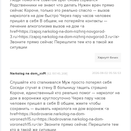
Родственники не знают что делать Нужен врач прямо
сейчас Короче, только это реально спасло — вызов
нарколога на дом быстро Через пару часов человек
пришёл в себя В общем, не потеряйте контакты —
лечение алкоголизма вызов на дом <a
href=https://zapoj.narkolog-na-dom-nizhnij-novgorod-
3.ru>https://zapoj.narkolog-na-dom-nizhnij-novgorod-3.ru</a>
Звоните прямо сейчас Перешлите тем кто в такой же
ситуации
Хариулт бичих
Narkolog na dom_xvPl
2026-08-02 05:56:53
[62.197.45.208]
Слушайте кто сталкивался Муж просто потерял себя
Соседи стучат в стену В больницу тащить страшно
Короче, единственный кто реально помог — нарколог на
дом в воронеже круглосуточно Через пару часов
человек пришёл в себя В общем, жмите чтобы
сохранить — вызвать нарколога на дом воронеж <a
href=https://kodirovanie.narkolog-na-dom-
voronezh15.ru>https://kodirovanie.narkolog-na-dom-
voronezh15.ru</a> Звоните прямо сейчас Перешлите тем
кто в такой же ситуации