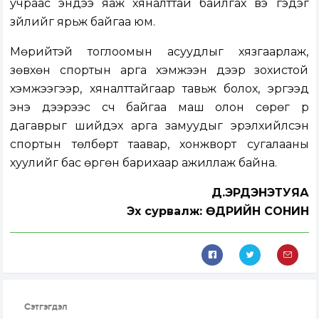
учраас эндээ яаж хяналттай байлгах вэ гэдэг
зүйлийг ярьж байгаа юм.
Мөрийтэй тоглоомын асуудлыг хязгаарлаж,
зөвхөн спортын арга хэмжээн дээр зохистой
хэмжээгээр, хяналттайгаар тавьж болох, эргээд
энэ дээрээс үүсч байгаа маш олон сөрөг үр
дагаврыг шийдэх арга замуудыг эрэлхийлсэн
спортын төлбөрт таавар, хонжворт сугалааны
хуулийг бас өргөн барихаар ажиллаж байна.
Д.ЭРДЭНЭТУЯА
Эх сурвалж: ӨДРИЙН СОНИН
Сэтгэгдэл