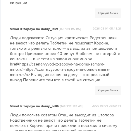
ситуации
Хариулт бичих
Vivod iz zapoya na domy_ldPt
2026-08-04 05:48:21
[146.103.115.115]
Люди подскажите Ситуация критическая Родственники
не знают что делать Таблетки не помогают Короче,
только это реально спасло — вывод из запоя дешево и
быстро Приехали через 40 минут В общем, не потеряйте
контакты — вывести из запоя анонимно <a
href=https://czena.vyvod-iz-zapoya-na-domu-samara-
mno.ru>https://czena.vyvod-iz-zapoya-na-domu-samara-
mno.ru</a> Вывод из запоя на дому — это реальный
выход Перешлите тем кто в такой же ситуации
Хариулт бичих
Vivod iz zapoya na domy_odPr
2026-08-04 03:50:44
[148.222.185.43]
Люди помогите советом Отец не выходит из штопора
Родственники не знают что делать Таблетки не
помогают Короче, врачи приехали и поставили систему
— вывод из запоя на дому нижний новгород