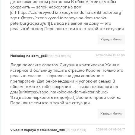
детоксикационным раствором В общем, жмите чтобы
сохранить — запой нарколог на дом
[url=https://czena.vyvod-iz-zapoya-na-domu-sankt-peterburg-
zqe.ru]https://czena.vyvod-iz-zapoya-na-domu-sankt-
peterburg-zqe.ru[/url] Вывод из запоя на дому — это
реальный выход Перешлите тем кто в такой же ситуации
Хариулт бичих
Narkolog na dom_gcEi
2026-08-04 13:26:59
[146.103.109.89]
Люди помогите советом Ситуация критическая Жена в
истерике В больницу тащить страшно Короче, только это
реально спасло — нарколог на дом анонимно с
препаратами Дал рекомендации и успокоил семью В
общем, жмите чтобы сохранить — вызов нарколога на
дом [url=https://zapoj.narkolog-na-dom-ekaterinburg-
11.ru]вызов нарколога на дом[/url] Звоните прямо сейчас
Перешлите тем кто в такой же ситуации
Хариулт бичих
Vivod iz zapoya v stacionare_zikl
2026-08-04 09:06:17
[89.124.117.23]