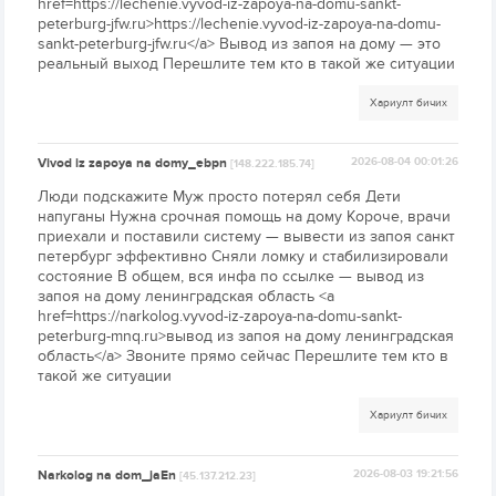
href=https://lechenie.vyvod-iz-zapoya-na-domu-sankt-
peterburg-jfw.ru>https://lechenie.vyvod-iz-zapoya-na-domu-
sankt-peterburg-jfw.ru</a> Вывод из запоя на дому — это
реальный выход Перешлите тем кто в такой же ситуации
Хариулт бичих
Vivod iz zapoya na domy_ebpn
2026-08-04 00:01:26
[148.222.185.74]
Люди подскажите Муж просто потерял себя Дети
напуганы Нужна срочная помощь на дому Короче, врачи
приехали и поставили систему — вывести из запоя санкт
петербург эффективно Сняли ломку и стабилизировали
состояние В общем, вся инфа по ссылке — вывод из
запоя на дому ленинградская область <a
href=https://narkolog.vyvod-iz-zapoya-na-domu-sankt-
peterburg-mnq.ru>вывод из запоя на дому ленинградская
область</a> Звоните прямо сейчас Перешлите тем кто в
такой же ситуации
Хариулт бичих
Narkolog na dom_jaEn
2026-08-03 19:21:56
[45.137.212.23]