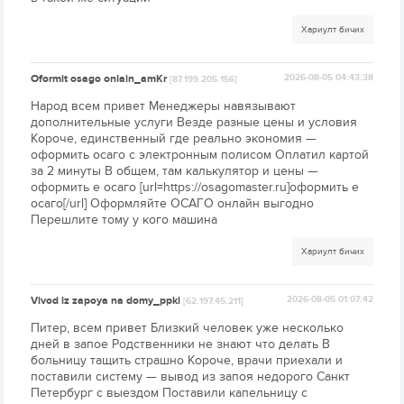
Хариулт бичих
Oformit osago onlain_amKr
2026-08-05 04:43:38
[87.199.205.156]
Народ всем привет Менеджеры навязывают
дополнительные услуги Везде разные цены и условия
Короче, единственный где реально экономия —
оформить осаго с электронным полисом Оплатил картой
за 2 минуты В общем, там калькулятор и цены —
оформить е осаго [url=https://osagomaster.ru]оформить е
осаго[/url] Оформляйте ОСАГО онлайн выгодно
Перешлите тому у кого машина
Хариулт бичих
Vivod iz zapoya na domy_ppki
2026-08-05 01:07:42
[62.197.45.211]
Питер, всем привет Близкий человек уже несколько
дней в запое Родственники не знают что делать В
больницу тащить страшно Короче, врачи приехали и
поставили систему — вывод из запоя недорого Санкт
Петербург с выездом Поставили капельницу с