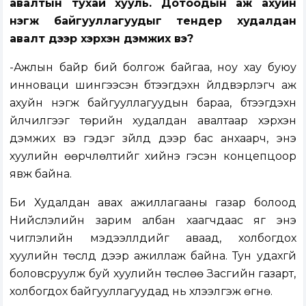
авалтын тухай хууль. Дотоодын аж ахуйн
нэгж байгууллагуудыг тендер худалдан
авалт дээр хэрхэн дэмжих вэ?
-Ажлын байр бий болгож байгаа, ноу хау буюу
инноваци шингээсэн бүтээгдэхүүн үйлдвэрлэгч аж
ахуйн нэгж байгууллагуудын бараа, бүтээгдэхүүн
үйлчилгээг төрийн худалдан авалтаар хэрхэн
дэмжих вэ гэдэг зүйлүүд дээр бас анхаарч, энэ
хуулийн өөрчлөлтийг хийнэ гэсэн концепцоор
явж байна.
Би Худалдан авах ажиллагааны газар болоод
Нийслэлийн зарим албан хаагчдаас яг энэ
чиглэлийн мэдээллүүдийг аваад, холбогдох
хуулийн төслүүд дээр ажиллаж байна. Тун удахгүй
боловсруулж буй хуулийн төслөө Засгийн газарт,
холбогдох байгууллагуудад нь хүлээлгэж өгнө.