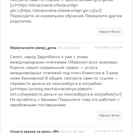
[url=https://obrazovanie.shkola-onlajn-
gtn.ru]https://obrazovanie.shkola-onlajn-gtn.ru[/url]
Переходите на нормальное обучение Перешлите другим
родителям
Хариулт бичих
Mejdynarodnie plateji_gsma
2026-08-05 21:24:45
[146.103.109.89]
Салют, народ Задолбался я уже с этими
международными платежами Обзвонил всех знакомых
Короче, нашел нормальный сервис — услуга
международных платежей под ключ Комиссия в 3 раза
ниже банковской В общем, смотрите сами по ссылке —
перевести деньги из люксембурга в колумбию
[url=https://prostoj.mezhdunarodnye-platezhi-
sim.ru]перевести деньги из люксембурга в колумбию[/url]
Не мучайтесь с банками Перешлите тому кто работает с
зарубежными поставщиками
Хариулт бичих
Vivod iz zapoya na domy_rfPn
2026-08-05 19:44:13
[148.222.185.184]