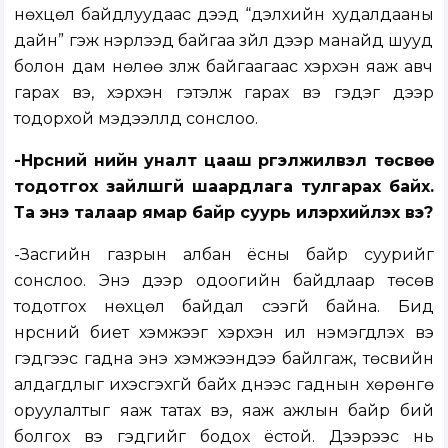
нөхцөл байдлуудаас үүдээд “дэлхийн худалдааны
дайн” гэж нэрлээд байгаа зүйл дээр манайд шууд
болон дам нөлөө үзүүлж байгаагаас хэрхэн яаж авч
гарах вэ, хэрхэн гэтэлж гарах вэ гэдэг дээр
тодорхой мэдээллүүд сонслоо.
-Нүүрсний үнийн уналт цааш үргэлжилвэл төсвөө
тодотгох зайлшгүй шаардлага тулгарах байх.
Та энэ талаар ямар байр суурь илэрхийлэх вэ?
-Засгийн газрын албан ёсны байр суурийг
сонслоо. Энэ дээр одоогийн байдлаар төсөв
тодотгох нөхцөл байдал үүсээгүй байна. Бид
нүүрсний биет хэмжээг хэрхэн илүү нэмэгдүүлэх вэ
гэдгээс гадна энэ хэмжээндээ байлгаж, төсвийн
алдагдлыг ихэсгэхгүй байх үүднээс гаднын хөрөнгө
оруулалтыг яаж татах вэ, яаж ажлын байр бий
болгох вэ гэдгийг бодох ёстой. Дээрээс нь