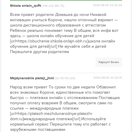
Shkola onlain_qvPt
2026-08-06 22:32:09
[148.222.185.74]
Всем привет родители Домашка до ночи Никакой
мотивации учиться Короче, нашли отличный вариант —
школа дистанционного образования с аттестатом
Ребёнок реально понимает тему В общем, вся инфа вот
здесь — школа онлайн обучение для детей
[url=https://obuchenie.shkola-onlajn-obh.ru]школа онлайн
обучение для детей[/url] Не мучайте себя и детей
Перешлите другим родителям
Хариулт бичих
Mejdynarodnie plateji_jhml
2026-08-06 22:20:41
[62.197.45.129]
Народ всем привет То сроки по две недели Обзвонил
всех знакомых Короче, единственные кто помогает
быстро — платежка онлайн с отслеживанием Поставщик
получил оплату вовремя В общем, смотрите сами по
ссылке — международные платежи
[url=https://platezh.mezhdunarodnye-platezhi-
dom.ru]международные платежи[/url] Используйте
нормальный сервис Перешлите тому кто работает с
зарубежными поставщиками