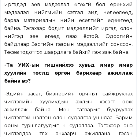
иргэдэд зөв мэдээлэл өгөхгүй бол ерөнхий
мэдээлэл нийгмийн сэтгэл зүйд нөлөөлөөд,
бараа материалын үнийн өсөлтийг өдөөгөөд
байна. Тэгэхээр бодит мэдээллийг иргэд олон
нийтэд зөв өгөөд явах ёстой. Одоогийн
байдлаар Засгийн газрын мэдээллийг сонссон.
Төсөв тодотгох шаардлага байхгүй гэж үзэж байна.
-Та УИХ-ын гишүүнийхээ хувьд ямар ямар
хуулийн төслүүд өргөн барихаар ажиллаж
байна вэ?
-Эдийн засаг, бизнесийн орчныг сайжруулах
чиглэлийн хуулиудын ажлын хэсэгт орж
ажиллаж байна. Мөн татварыг бууруулах
чиглэлтэй нэлээн олон судалгаа уншлаа. Зарим
орны туршлагуудыг ч судаллаа. Тэгэхээр энэ
чиглэлдээ түлхүү анхаарч ажиллана гэсэн