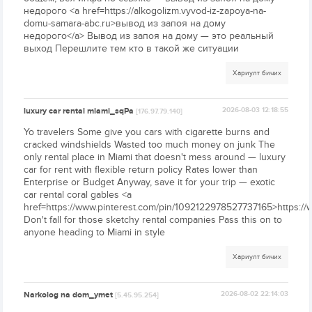
недорого <a href=https://alkogolizm.vyvod-iz-zapoya-na-
domu-samara-abc.ru>вывод из запоя на дому
недорого</a> Вывод из запоя на дому — это реальный
выход Перешлите тем кто в такой же ситуации
Хариулт бичих
luxury car rental miami_sqPa
2026-08-03 12:18:55
[176.97.79.140]
Yo travelers Some give you cars with cigarette burns and
cracked windshields Wasted too much money on junk The
only rental place in Miami that doesn't mess around — luxury
car for rent with flexible return policy Rates lower than
Enterprise or Budget Anyway, save it for your trip — exotic
car rental coral gables <a
href=https://www.pinterest.com/pin/1092122978527737165>https:/
Don't fall for those sketchy rental companies Pass this on to
anyone heading to Miami in style
Хариулт бичих
Narkolog na dom_ymet
2026-08-02 22:14:03
[5.45.95.254]