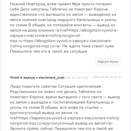
Нижний Новгород, всем привет Муж просто потерял
себя Дети напуганы Таблетки не помогают Короче,
единственное что вытащило из запоя — выведение из
запоя нижний новгород недорого Капельницы и уколы
по схеме В общем, не потеряйте контакты — вывод из
запоя на дому клиника <a href=https://alkogolizm.vyvod-iz-
zapoya-v-staczionare-nizhnij-novgorod-
mqz.ru>https://alkogolizm.vyvod-iz-zapoya-v-staczionare-
nizhnij-novgorod-mqz.ru</a> Не ждите пока станет хуже
Перешлите тем кто в такой же ситуации
Хариулт бичих
Vivod iz zapoya v stacionare_kxpt
2026-08-04 06:36:19
[146.103.121.241]
Люди помогите советом Ситуация критическая
Родственники не знают что делать Таблетки не
помогают Короче, врачи вытащили с того света — вывод
из запоя с выездом и госпитализацией Капельницы и
уколы по схеме В общем, вся инфа по ссылке —
круглосуточный вывод из запоя <a
href=https://kapelnicza.vyvod-iz-zapoya-v-staczionare-nizhnij-
novgorod-mqz.ru>круглосуточный вывод из запоя</a>
Звоните прямо сейчас Перешлите тем кто в такой же