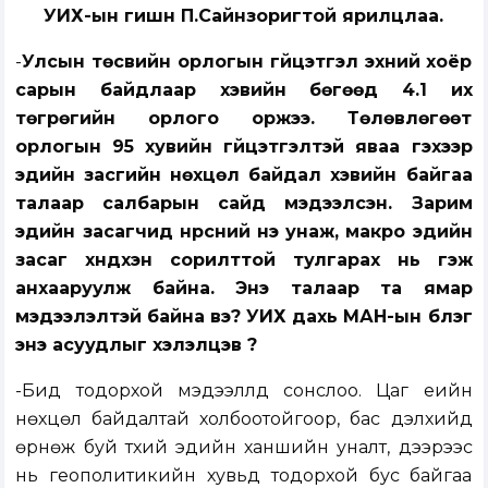
УИХ-ын гишүүн П.Сайнзоригтой ярилцлаа.
-
Улсын төсвийн орлогын гүйцэтгэл эхний хоёр
сарын байдлаар хэвийн бөгөөд 4.1 их
төгрөгийн орлого оржээ. Төлөвлөгөөт
орлогын 95 хувийн гүйцэтгэлтэй яваа гэхээр
эдийн засгийн нөхцөл байдал хэвийн байгаа
талаар салбарын сайд мэдээлсэн. Зарим
эдийн засагчид нүүрсний үнэ унаж, макро эдийн
засаг хүндхэн сорилттой тулгарах нь гэж
анхааруулж байна. Энэ талаар та ямар
мэдээлэлтэй байна вэ? УИХ дахь МАН-ын бүлэг
энэ асуудлыг хэлэлцэв үү?
-Бид тодорхой мэдээллүүд сонслоо. Цаг үеийн
нөхцөл байдалтай холбоотойгоор, бас дэлхийд
өрнөж буй түүхий эдийн ханшийн уналт, дээрээс
нь геополитикийн хувьд тодорхой бус байгаа