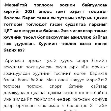
-Мөрийтэй тоглоом зохион байгуулсан
хэргийг 2021 оноос гэмт хэрэгт тооцдог
болсон. Бараг таван хүн тутмын хоёр нь цахим
тоглоом тоглодог гэсэн судалгаа гарсныг
ЦЕГ-аас мэдээлж байсан. Энэ чиглэлээр таныг
хуулийн төсөл боловсруулан ажиллаж байгаа
гэж дуулсан. Хуулийн төслөө хэзээ өргөн
барих вэ?
-Арилжаа эрхлэх тухай хууль, спорт бэтийн
асуудлыг зохицуулсан хууль эрх зүйн орчныг
зохицуулсан хуулийн төслийг өргөн барихад
бэлэн болж байна. Маш олон залуус мөрийтэй
тоглоом тоглож, спорт бэтийн сайтаар
дамжуулаад цаашаа цахим казино тоглож байна.
Энэ зүйлүүдийг технологи өндөр хөгжсөн орнууд
дээр бүрмөсөн хаах ямар ч бололцоогүй. Тийм