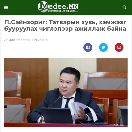
П.Сайнзориг: Татварын хувь, хэмжээг
бууруулах чиглэлээр ажиллаж байна
Aдмин / Улстөр
2025.03.19