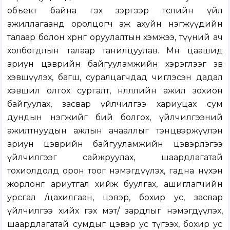
объект байна гэх зэргээр төслийн үйл
ажиллагаанд оролцогч аж ахуйн нэгжүүдийн
талаар болон хөрөнгө оруулалтын хэмжээ, түүний ач
холбогдлын талаар танилцуулав. Мөн цаашид
ариун цэврийн байгууламжийн хэрэглээг зөв
хэвшүүлэх, багш, суралцагчдад чиглэсэн дадал
хэвшил олгох сургалт, нөлөөллийн ажил зохион
байгуулах, засвар үйлчилгээ хариуцах сум
дундын нэгжийг бий болгох, үйлчилгээний
ажилтнуудын ажлын ачааллыг тэнцвэржүүлэн
ариун цэврийн байгууламжийн цэвэрлэгээ
үйлчилгээг сайжруулах, шаардлагатай
тохиолдолд орон тоог нэмэгдүүлэх, гадна нүхэн
жорлонг ариутгал хийж буулгах, ашиглагчийн
урсгал /цахилгаан, цэвэр, бохир ус, засвар
үйлчилгээ хийх гэх мэт/ зардлыг нэмэгдүүлэх,
шаардлагатай сумдыг цэвэр ус түгээх, бохир ус