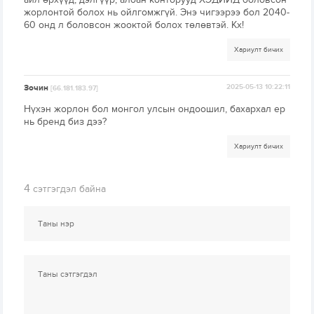
жорлонтой болох нь ойлгомжгүй. Энэ чигээрээ бол 2040-
60 онд л боловсон жооктой болох төлөвтэй. Кх!
Хариулт бичих
Зочин
2025-05-13 10:22:11
[66.181.183.97]
Нүхэн жорлон бол монгол улсын ондоошил, бахархал ер
нь бренд биз дээ?
Хариулт бичих
4
сэтгэгдэл байна