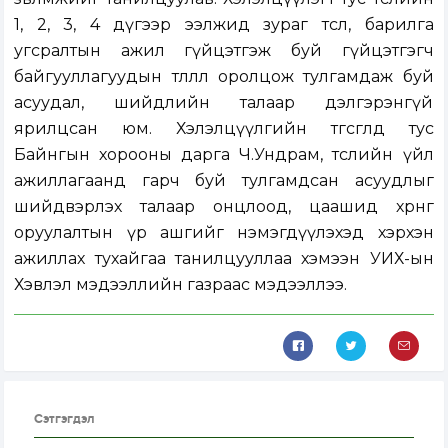
1, 2, 3, 4 дүгээр ээлжид зураг төсөл, барилга
угсралтын ажил гүйцэтгэж буй гүйцэтгэгч
байгууллагуудын төлөөлөл оролцож тулгамдаж буй
асуудал, шийдлийн талаар дэлгэрэнгүй
ярилцсан юм. Хэлэлцүүлгийн төгсгөлд тус
Байнгын хорооны дарга Ч.Ундрам, төслийн үйл
ажиллагаанд гарч буй тулгамдсан асуудлыг
шийдвэрлэх талаар онцлоод, цаашид хөрөнгө
оруулалтын үр ашгийг нэмэгдүүлэхэд хэрхэн
ажиллах тухайгаа танилцууллаа хэмээн
УИХ-ын
Хэвлэл мэдээллийн газраас мэдээллээ
.
Сэтгэгдэл