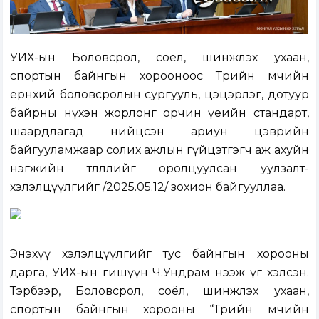
УИХ-ын Боловсрол, соёл, шинжлэх ухаан,
спортын байнгын хорооноос Төрийн өмчийн
ерөнхий боловсролын сургууль, цэцэрлэг, дотуур
байрны нүхэн жорлонг орчин үеийн стандарт,
шаардлагад нийцсэн ариун цэврийн
байгууламжаар солих ажлын гүйцэтгэгч аж ахуйн
нэгжийн төлөөллийг оролцуулсан уулзалт-
хэлэлцүүлгийг /2025.05.12/ зохион байгууллаа.
Энэхүү хэлэлцүүлгийг тус байнгын хорооны
дарга, УИХ-ын гишүүн Ч.Ундрам нээж үг хэлсэн.
Тэрбээр, Боловсрол, соёл, шинжлэх ухаан,
спортын байнгын хорооны “Төрийн өмчийн