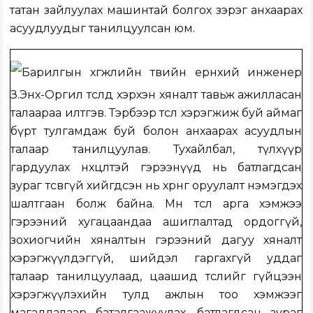
татан зайлуулах машинтай болгох зэрэг анхаарах
асуудлуудыг танилцуулсан юм.
Барилгын хөгжлийн төвийн ерөнхий инженер
З.Энх-Оргил төсөлд хэрхэн хяналт тавьж ажилласан
талаараа илтгэв. Тэрбээр төсөл хэрэгжиж буй аймаг
бүрт тулгамдаж буй болон анхаарах асуудлын
талаар танилцуулав. Тухайлбал, түлхүүр
гардуулах нөхцөлтэй гэрээнүүд нь батлагдсан
зураг төсөвгүй хийгдсэн нь хөрөнгө оруулалт нэмэгдэх
шалтгаан болж байна. Мөн төсөл арга хэмжээ
гэрээний хугацаандаа ашиглалтад ордоггүй,
зохиогчийн хяналтын гэрээний дагуу хяналт
хэрэгжүүлдэггүй, шийдэл гаргахгүй уддаг
талаар танилцуулаад, цаашид төслийг гүйцээн
хэрэгжүүлэхийн тулд ажлын тоо хэмжээг
магадлалаар баталгаажуулах, батлагдсан зураг