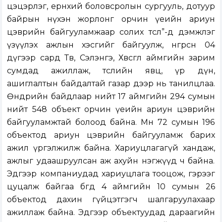
цэцэрлэг, ерөнхий боловсролын сургууль, дотуур
байрын нүхэн жорлонг орчин үеийн ариун
цэврийн байгууламжаар солих төсөл”-д дэмжлэг
үзүүлэх ажлын хэсгийг байгуулж, өнгөрсөн 04
дүгээр сард Төв, Сэлэнгэ, Хөвсгөл аймгийн зарим
сумдад ажиллаж, төслийн явц, үр дүн,
ашиглалтын байдалтай газар дээр нь танилцлаа.
Өнөөдрийн байдлаар нийт 17 аймгийн 294 сумын
нийт 548 объект орчин үеийн ариун цэврийн
байгууламжтай болоод байна. Мөн 72 сумын 196
объектод ариун цэврийн байгууламж барих
ажил үргэлжилж байна. Хариуцлагагүй хандаж,
ажлыг удаашруулсан аж ахуйн нэгжүүд ч байна.
Эдгээр компаниудад хариуцлага тооцож, гэрээг
цуцалж байгаа бөгөөд 4 аймгийн 10 сумын 26
объектод дахин гүйцэтгэгч шалгаруулахаар
ажиллаж байна. Эдгээр объектуудад дараагийн