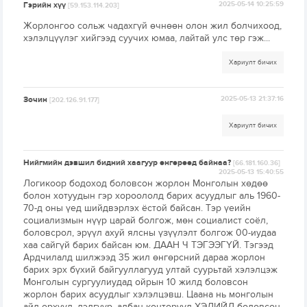
Гэрийн хүү
2025-05-14 10:25:59
[59.153.114.203]
Жорлонгоо сольж чадахгүй өчнөөн олон жил болчихоод,
хэлэлцүүлэг хийгээд суучих юмаа, лайтай улс төр гэж...
Хариулт бичих
Зочин
2025-05-13 21:37:16
[202.126.91.177]
Хариулт бичих
Нийгмийн дэвшил бидний хаагуур өнгөрөөд байнаа?
[66.181.160.36]
2025-05-13 15:40:55
Логикоор бодоход боловсон жорлон Монголын хөдөө
болон хотуудын гэр хороололд барих асуудлыг аль 1960-
70-д оны үед шийдвэрлэх ёстой байсан. Тэр үеийн
социализмын нүүр царай болгож, мөн социалист соёл,
боловсрол, эрүүл ахуй ялсны үзүүлэлт болгож 00-иудаа
хаа сайгүй барих байсан юм. ДААН Ч ТЭГЭЭГҮЙ. Тэгээд
Ардчилалд шилжээд 35 жил өнгөрсний дараа жорлон
барих эрх бүхий байгууллагууд ултай суурьтай хэлэлцэж
Монголын сургуулиудад ойрын 10 жилд боловсон
жорлон барих асуудлыг хэлэлцэвш. Цаана нь монголын
айл өрхүүд, дэлгүүр, албан конторууд ХЭДИЙД боловсон