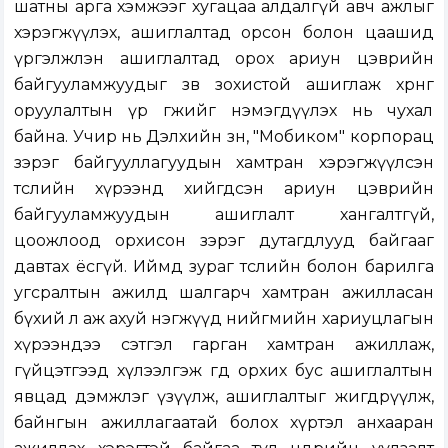
шатны арга хэмжээг хугацаа алдалгүй авч ажлыг
хэрэгжүүлэх, ашиглалтад орсон болон цаашид
үргэлжлэн ашиглалтад орох ариун цэврийн
байгууламжуудыг зөв зохистой ашиглаж хөрөнгө
оруулалтын үр өгөөжийг нэмэгдүүлэх нь чухал
байна. Учир нь Дэлхийн зөн, "Мобиком" корпорац
зэрэг байгууллагуудын хамтран хэрэгжүүлсэн
төслийн хүрээнд хийгдсэн ариун цэврийн
байгууламжуудын ашиглалт хангалтгүй,
цоожлоод орхисон зэрэг дутагдлууд байгааг
давтах ёсгүй. Иймд зураг төслийн болон барилга
угсралтын ажилд шалгарч хамтран ажилласан
бүхий л аж ахуй нэгжүүд нийгмийн хариуцлагын
хүрээндээ сэтгэл гарган хамтран ажиллаж,
гүйцэтгээд хүлээлгэж өгөөд орхих бус ашиглалтын
явцад дэмжлэг үзүүлж, ашиглалтыг жигдрүүлж,
байнгын ажиллагаатай болох хүртэл анхааран