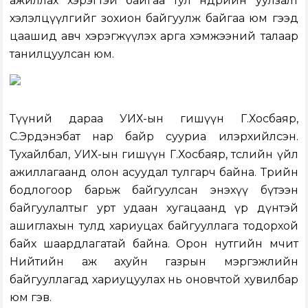
ажиллах хэрэгтэй байгаа тул өнөөдрийн уулзалт
хэлэлцүүлгийг зохион байгуулж байгаа юм гээд
цаашид авч хэрэгжүүлэх арга хэмжээний талаар
танилцуулсан юм.
Түүний дараа УИХ-ын гишүүн Г.Хосбаяр,
С.Эрдэнэбат нар байр сууриа илэрхийлсэн.
Тухайлбал, УИХ-ын гишүүн Г.Хосбаяр, төслийн үйл
ажиллагаанд олон асуудал тулгарч байна. Төрийн
бодлогоор барьж байгуулсан энэхүү бүтээн
байгуулалтыг урт удаан хугацаанд үр дүнтэй
ашиглахын тулд хариуцах байгууллага тодорхой
байх шаардлагатай байна. Орон нутгийн өмчит
Нийтийн аж ахуйн газрын мэргэжлийн
байгууллагад хариуцуулах нь оновчтой хувилбар
юм гэв.