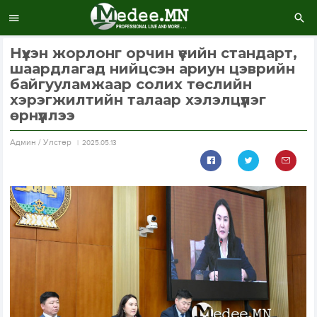
Нүхэн жорлонг орчин үеийн стандарт,
шаардлагад нийцсэн ариун цэврийн
байгууламжаар солих төслийн
хэрэгжилтийн талаар хэлэлцүүлэг
өрнүүллээ
Aдмин / Улстөр
2025.05.13