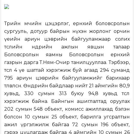
Төрийн өмчийн цэцэрлэг, ерөнхий боловсролын
сургууль, дотуур байрын нүхэн жорлонг орчин
үеийн ариун цэврийн байгууламжаар солих
төслийн өнөөдрийн ажлын явцын талаар
Боловсролын яамны Боловсролын ерөнхий
газрын дарга Т.Ням-Очир танилцууллаа. Тэрбээр,
төсөл 4 үе шаттай хэрэгжиж буй агаад 294 суманд
795 ариун цэврийн байгууламжийг барихаар
төлөвлөсөн. Өнөөдрийн байдлаар нийт 21 аймгийн 80,9
хувьд, 330 сумын 313 буюу 94,8 хувьд төсөл
хэрэгжиж байна. Байнгын ашиглалтад оруулах
202 сумын 548 объект, комисс ажиллахад бэлэн
болсон 10 сумын 25 объект, барилга угсралтын
ажил үргэлжилж байгаа 72 сумын 196 объект,
гэрээ цуцлагдаж байгаа 4 аймгийн 10 сумын 26