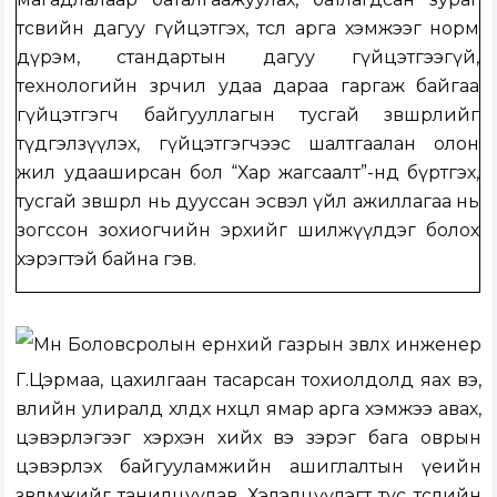
төсвийн дагуу гүйцэтгэх, төсөл арга хэмжээг норм
дүрэм, стандартын дагуу гүйцэтгээгүй,
технологийн зөрчил удаа дараа гаргаж байгаа
гүйцэтгэгч байгууллагын тусгай зөвшөөрлийг
түдгэлзүүлэх, гүйцэтгэгчээс шалтгаалан олон
жил удааширсан бол “Хар жагсаалт”-нд бүртгэх,
тусгай зөвшөөрөл нь дууссан эсвэл үйл ажиллагаа нь
зогссон зохиогчийн эрхийг шилжүүлдэг болох
хэрэгтэй байна гэв.
Мөн Боловсролын ерөнхий газрын зөвлөх инженер
Г.Цэрмаа, цахилгаан тасарсан тохиолдолд яах вэ,
өвлийн улиралд хөлдөх нөхцөл ямар арга хэмжээ авах,
цэвэрлэгээг хэрхэн хийх вэ зэрэг бага оврын
цэвэрлэх байгууламжийн ашиглалтын үеийн
зөвлөмжийг танилцуулав. Хэлэлцүүлэгт тус төслийн